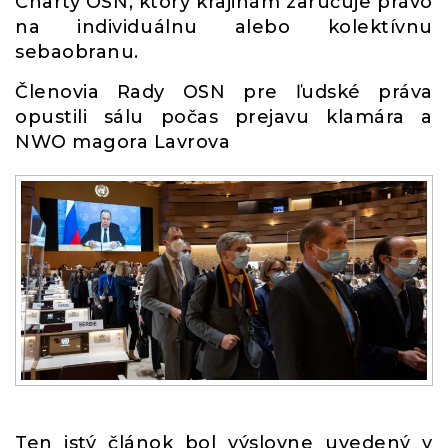
Charty OSN, ktorý krajinám zaručuje právo
na individuálnu alebo kolektívnu
sebaobranu.
Členovia Rady OSN pre ľudské práva
opustili sálu počas prejavu klamára a
NWO magora Lavrova
Ten istý článok bol výslovne uvedený v