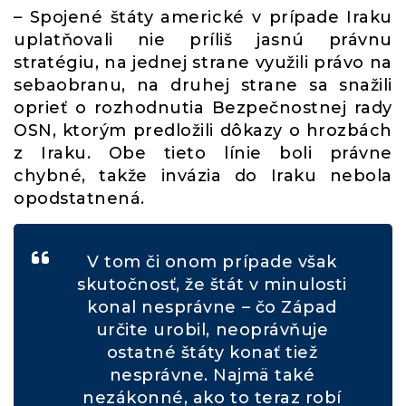
– Spojené štáty americké v prípade Iraku
uplatňovali nie príliš jasnú právnu
stratégiu, na jednej strane využili právo na
sebaobranu, na druhej strane sa snažili
oprieť o rozhodnutia Bezpečnostnej rady
OSN, ktorým predložili dôkazy o hrozbách
z Iraku. Obe tieto línie boli právne
chybné, takže invázia do Iraku nebola
opodstatnená.
V tom či onom prípade však
skutočnosť, že štát v minulosti
konal nesprávne – čo Západ
určite urobil, neoprávňuje
ostatné štáty konať tiež
nesprávne. Najmä také
nezákonné, ako to teraz robí