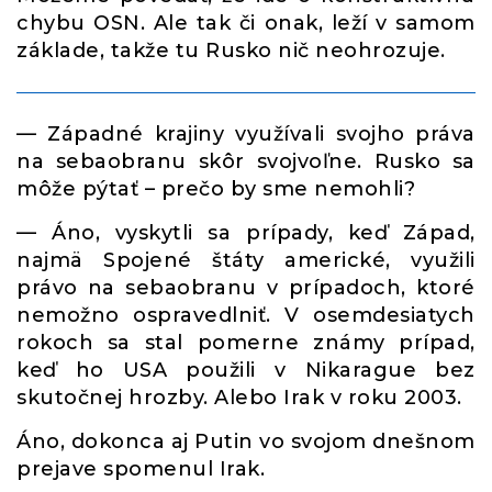
chybu OSN. Ale tak či onak, leží v samom
základe, takže tu Rusko nič neohrozuje.
— Západné krajiny využívali svojho práva
na sebaobranu skôr svojvoľne. Rusko sa
môže pýtať – prečo by sme nemohli?
— Áno, vyskytli sa prípady, keď Západ,
najmä Spojené štáty americké, využili
právo na sebaobranu v prípadoch, ktoré
nemožno ospravedlniť. V osemdesiatych
rokoch sa stal pomerne známy prípad,
keď ho USA použili v Nikarague bez
skutočnej hrozby. Alebo Irak v roku 2003.
Áno, dokonca aj Putin vo svojom dnešnom
prejave spomenul Irak.