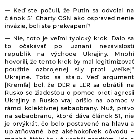
— Keď ste počuli, že Putin sa odvolal na
článok 51 Charty OSN ako ospravedlnenie
invázie, boli ste prekvapení?
— Nie, toto je veľmi typický krok. Dalo sa
to očakávať po uznaní nezávislosti
republík na východe Ukrajiny. Mnohí
hovorili, že tento krok by mal legitimizovať
použitie ozbrojenej sily proti „veľkej“
Ukrajine. Toto sa stalo. Veď argument
[Kremľa] bol, že DĽR a LĽR sa obrátili na
Rusko so žiadosťou o pomoc proti agresii
Ukrajiny a Rusko vraj prišlo na pomoc v
rámci kolektívnej sebaobrany. Nuž, právo
na sebaobranu, ktoré dáva článok 51, nie
je prvýkrát, čo bolo postavené na hlavu a
uplatňované bez akéhokoľvek dôvodu –