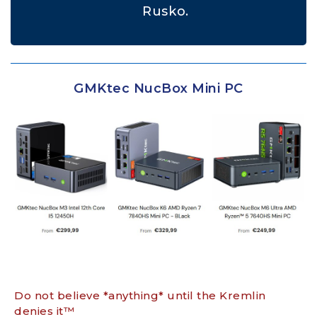
Rusko.
GMKtec NucBox Mini PC
Do not believe *anything* until the Kremlin
denies it™