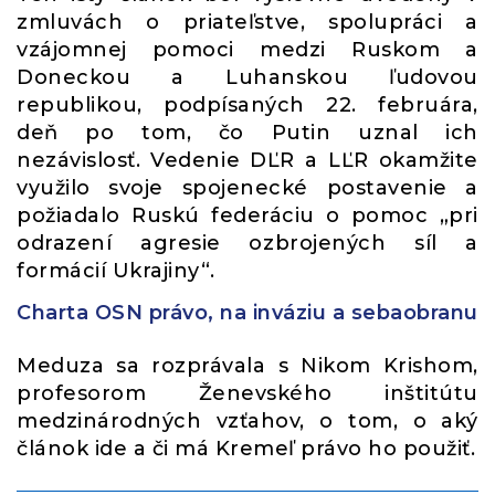
zmluvách o priateľstve, spolupráci a
vzájomnej pomoci medzi Ruskom a
Doneckou a Luhanskou ľudovou
republikou, podpísaných 22. februára,
deň po tom, čo Putin uznal ich
nezávislosť. Vedenie DĽR a LĽR okamžite
využilo svoje spojenecké postavenie a
požiadalo Ruskú federáciu o pomoc „pri
odrazení agresie ozbrojených síl a
formácií Ukrajiny“.
Charta OSN právo, na inváziu a sebaobranu
Meduza sa rozprávala s Nikom Krishom,
profesorom Ženevského inštitútu
medzinárodných vzťahov, o tom, o aký
článok ide a či má Kremeľ právo ho použiť.