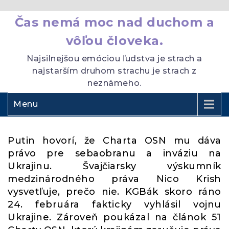
Čas nemá moc nad duchom a
vôľou človeka.
Najsilnejšou emóciou ľudstva je strach a
najstarším druhom strachu je strach z
neznámeho.
Menu
Putin hovorí, že Charta OSN mu dáva
právo pre sebaobranu a inváziu na
Ukrajinu. Švajčiarsky výskumník
medzinárodného práva Nico Krish
vysvetľuje, prečo nie. KGBák skoro ráno
24. februára fakticky vyhlásil vojnu
Ukrajine. Zároveň poukázal na článok 51