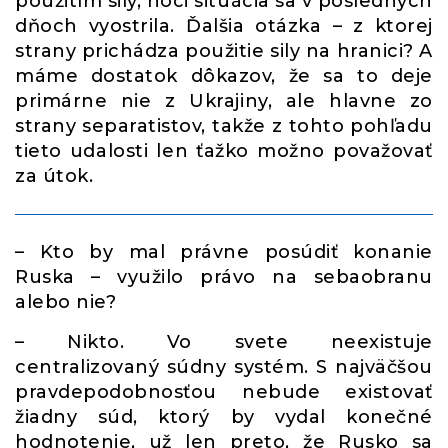
použitím sily, hoci situácia sa v posledných
dňoch vyostrila. Ďalšia otázka – z ktorej
strany prichádza použitie sily na hranici? A
máme dostatok dôkazov, že sa to deje
primárne nie z Ukrajiny, ale hlavne zo
strany separatistov, takže z tohto pohľadu
tieto udalosti len ťažko možno považovať
za útok.
– Kto by mal právne posúdiť konanie
Ruska – využilo právo na sebaobranu
alebo nie?
– Nikto. Vo svete neexistuje
centralizovaný súdny systém. S najväčšou
pravdepodobnosťou nebude existovať
žiadny súd, ktorý by vydal konečné
hodnotenie, už len preto, že Rusko sa