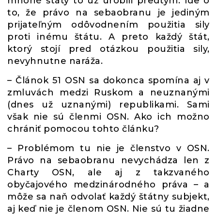
mnohé štáty to už urobili predtým. Ide o
to, že právo na sebaobranu je jediným
prijateľným odôvodnením použitia sily
proti inému štátu. A preto každý štát,
ktorý stojí pred otázkou použitia sily,
nevyhnutne naráža.
– Článok 51 OSN sa dokonca spomína aj v
zmluvách medzi Ruskom a neuznanými
(dnes už uznanými) republikami. Sami
však nie sú členmi OSN. Ako ich možno
chrániť pomocou tohto článku?
– Problémom tu nie je členstvo v OSN.
Právo na sebaobranu nevychádza len z
Charty OSN, ale aj z takzvaného
obyčajového medzinárodného práva – a
môže sa naň odvolať každý štátny subjekt,
aj keď nie je členom OSN. Nie sú tu žiadne