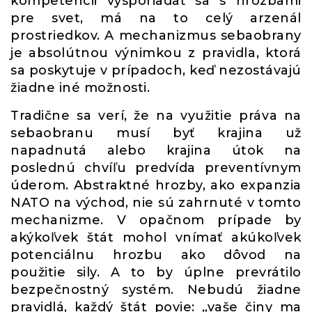
kompetencii vysporiadať sa s hrozbami
pre svet, má na to celý arzenál
prostriedkov. A mechanizmus sebaobrany
je absolútnou výnimkou z pravidla, ktorá
sa poskytuje v prípadoch, keď nezostávajú
žiadne iné možnosti.
Tradične sa verí, že na využitie práva na
sebaobranu musí byť krajina už
napadnutá alebo krajina útok na
poslednú chvíľu predvída preventívnym
úderom. Abstraktné hrozby, ako expanzia
NATO na východ, nie sú zahrnuté v tomto
mechanizme. V opačnom prípade by
akýkoľvek štát mohol vnímať akúkoľvek
potenciálnu hrozbu ako dôvod na
použitie sily. A to by úplne prevrátilo
bezpečnostný systém. Nebudú žiadne
pravidlá, každý štát povie: „vaše činy ma