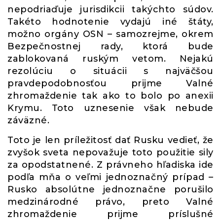
nepodriaďuje jurisdikcii takýchto súdov.
Takéto hodnotenie vydajú iné štáty,
možno orgány OSN – samozrejme, okrem
Bezpečnostnej rady, ktorá bude
zablokovaná ruským vetom. Nejakú
rezolúciu o situácii s najväčšou
pravdepodobnosťou prijme Valné
zhromaždenie tak ako to bolo po anexii
Krymu. Toto uznesenie však nebude
záväzné.
Toto je len príležitosť dať Rusku vedieť, že
zvyšok sveta nepovažuje toto použitie sily
za opodstatnené. Z právneho hľadiska ide
podľa mňa o veľmi jednoznačný prípad –
Rusko absolútne jednoznačne porušilo
medzinárodné právo, preto Valné
zhromaždenie prijme príslušné