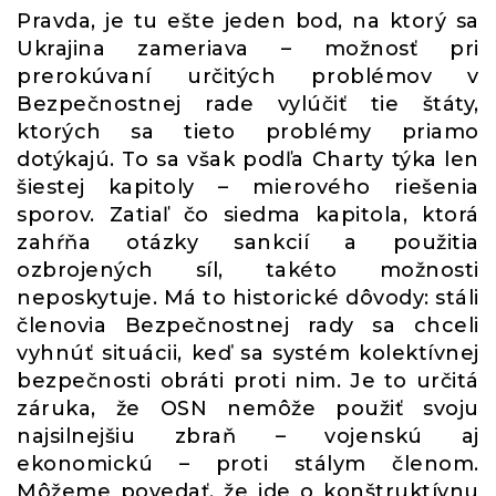
Pravda, je tu ešte jeden bod, na ktorý sa
Ukrajina zameriava – možnosť pri
prerokúvaní určitých problémov v
Bezpečnostnej rade vylúčiť tie štáty,
ktorých sa tieto problémy priamo
dotýkajú. To sa však podľa Charty týka len
šiestej kapitoly – mierového riešenia
sporov. Zatiaľ čo siedma kapitola, ktorá
zahŕňa otázky sankcií a použitia
ozbrojených síl, takéto možnosti
neposkytuje. Má to historické dôvody: stáli
členovia Bezpečnostnej rady sa chceli
vyhnúť situácii, keď sa systém kolektívnej
bezpečnosti obráti proti nim. Je to určitá
záruka, že OSN nemôže použiť svoju
najsilnejšiu zbraň – vojenskú aj
ekonomickú – proti stálym členom.
Môžeme povedať, že ide o konštruktívnu