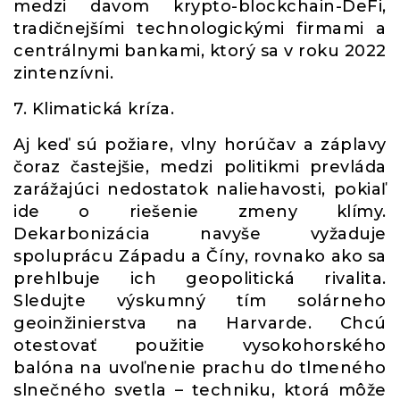
medzi davom krypto-blockchain-DeFi,
tradičnejšími technologickými firmami a
centrálnymi bankami, ktorý sa v roku 2022
zintenzívni.
7. Klimatická kríza.
Aj keď sú požiare, vlny horúčav a záplavy
čoraz častejšie, medzi politikmi prevláda
zarážajúci nedostatok naliehavosti, pokiaľ
ide o riešenie zmeny klímy.
Dekarbonizácia navyše vyžaduje
spoluprácu Západu a Číny, rovnako ako sa
prehlbuje ich geopolitická rivalita.
Sledujte výskumný tím solárneho
geoinžinierstva na Harvarde. Chcú
otestovať použitie vysokohorského
balóna na uvoľnenie prachu do tlmeného
slnečného svetla – techniku, ktorá môže