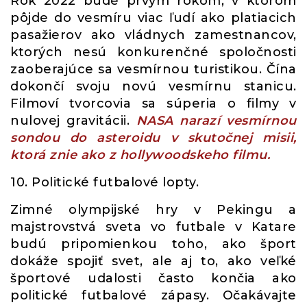
Rok 2022 bude prvým rokom, v ktorom
pôjde do vesmíru viac ľudí ako platiacich
pasažierov ako vládnych zamestnancov,
ktorých nesú konkurenčné spoločnosti
zaoberajúce sa vesmírnou turistikou. Čína
dokončí svoju novú vesmírnu stanicu.
Filmoví tvorcovia sa súperia o filmy v
nulovej gravitácii.
NASA narazí vesmírnou
sondou do asteroidu v skutočnej misii,
ktorá znie ako z hollywoodskeho filmu.
10. Politické futbalové lopty.
Zimné olympijské hry v Pekingu a
majstrovstvá sveta vo futbale v Katare
budú pripomienkou toho, ako šport
dokáže spojiť svet, ale aj to, ako veľké
športové udalosti často končia ako
politické futbalové zápasy. Očakávajte