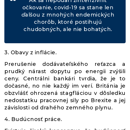
Ak sa nepodarí zintenzívniť
očkovanie, covid-19 sa stane len
ďalšou z mnohých endemických
chorôb, ktoré postihujú
chudobných, ale nie bohatých.
3. Obavy z inflácie.
Prerušenie dodávateľského reťazca a
prudký nárast dopytu po energii zvýšili
ceny. Centrálni bankári tvrdia, že je to
dočasné, no nie každý im verí. Británia je
obzvlášť ohrozená stagfláciou v dôsledku
nedostatku pracovnej sily po Brexite a jej
závislosti od drahého zemného plynu.
4. Budúcnosť práce.