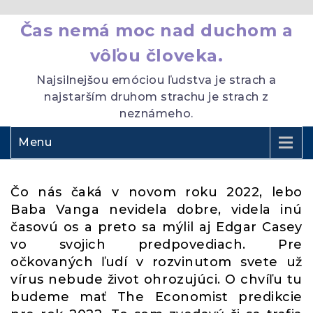
Čas nemá moc nad duchom a
vôľou človeka.
Najsilnejšou emóciou ľudstva je strach a
najstarším druhom strachu je strach z
neznámeho.
Menu
Čo nás čaká v novom roku 2022, lebo
Baba Vanga nevidela dobre, videla inú
časovú os a preto sa mýlil aj Edgar Casey
vo svojich predpovediach. Pre
očkovaných ľudí v rozvinutom svete už
vírus nebude život ohrozujúci. O chvíľu tu
budeme mať The Economist predikcie