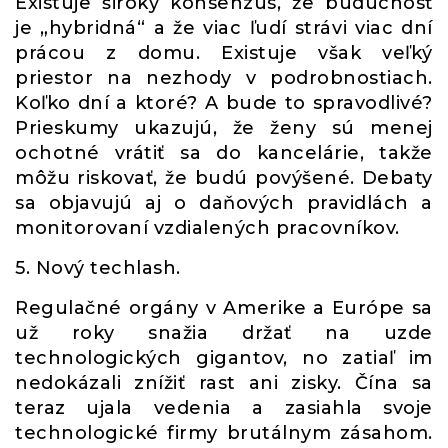
Existuje široký konsenzus, že budúcnosť
je „hybridná“ a že viac ľudí strávi viac dní
prácou z domu. Existuje však veľký
priestor na nezhody v podrobnostiach.
Koľko dní a ktoré? A bude to spravodlivé?
Prieskumy ukazujú, že ženy sú menej
ochotné vrátiť sa do kancelárie, takže
môžu riskovať, že budú povýšené. Debaty
sa objavujú aj o daňových pravidlách a
monitorovaní vzdialených pracovníkov.
5. Nový techlash.
Regulačné orgány v Amerike a Európe sa
už roky snažia držať na uzde
technologických gigantov, no zatiaľ im
nedokázali znížiť rast ani zisky. Čína sa
teraz ujala vedenia a zasiahla svoje
technologické firmy brutálnym zásahom.