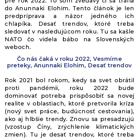
pre rok 2022. To som zvedavý či sa trafia
do Anunnaki Elohim. Tento článok je len
predpríprava a názor jedného ich
chlapíka. Desať trendov, ktoré treba
sledovať v nasledujúcom roku. Tu sa kašle
NATO čo videla bábo na Slovenských
weboch.
Čo nás čaká v roku 2022, Vesmírne
preteky, Anunnaki Elohim, Desať trendov
Rok 2021 bol rokom, kedy sa svet obrátil
proti pandémii, roku 2022 bude
dominovať potreba prispôsobiť sa novej
realite v oblastiach, ktoré pretvorila kríza
(nový svet práce, budúcnosť cestovania),
ako aj hlbšie trendy. Znovu sa presadzujú
(vzostup Číny, zrýchlenie klimatických
zmien). Tu je desať trendov, ktoré treba