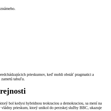
neznámeho.
 predchádzajúcich prieskumov, keď mohli obstáť pragmatici a
i zametú tabuľu.
rejnosti
, ktorý bol kedysi hybridnou teokraciou a demokraciou, sa mení na
y vládny prieskum, ktorý unikol do perzskej služby BBC, ukazuje