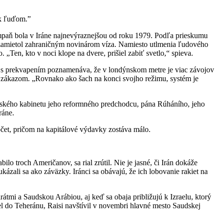
t k ľuďom.”
kampaň bola v Iráne najnevýraznejšou od roku 1979. Podľa prieskumu
m zamietol zahraničným novinárom víza. Namiesto utlmenia ľudového
„Ten, kto v noci klope na dvere, prišiel zabiť svetlo,“ spieva.
nie s prekvapením poznamenáva, že v londýnskom metre je viac závojov
ho zákazom. „Rovnako ako šach na konci svojho režimu, systém je
etského kabinetu jeho reformného predchodcu, pána Rúháního, jeho
ráne.
čet, pričom na kapitálové výdavky zostáva málo.
lo troch Američanov, sa rial zrútil. Nie je jasné, či Irán dokáže
kázali sa ako záväzky. Iránci sa obávajú, že ich lobovanie rakiet na
átmi a Saudskou Arábiou, aj keď sa obaja približujú k Izraelu, ktorý
 do Teheránu, Raisi navštívil v novembri hlavné mesto Saudskej