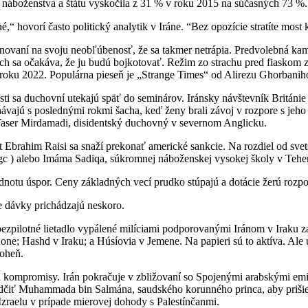
náboženstva a štátu vyskočila z 31 % v roku 2015 na súčasných 73 %.
é,“ hovorí často politický analytik v Iráne. “Bez opozície stratíte mos
ezignovaní na svoju neobľúbenosť, že sa takmer netrápia. Predvolebná 
hých sa očakáva, že ju budú bojkotovať. Režim zo strachu pred fiasko
roku 2022. Populárna pieseň je „Strange Times“ od Alirezu Ghorbaniho. 
osti sa duchovní utekajú späť do seminárov. Iránsky návštevník Britá
vnávajú s poslednými rokmi šacha, keď ženy brali závoj v rozpore s je
 Yaser Mirdamadi, disidentský duchovný v severnom Anglicku.
t Ebrahim Raisi sa snaží prekonať americké sankcie. Na rozdiel od sv
rgc ) alebo Imáma Sadiqa, súkromnej náboženskej vysokej školy v Tehe
dnotu úspor. Ceny základných vecí prudko stúpajú a dotácie žerú rozpo
e dávky prichádzajú neskoro.
ezpilotné lietadlo vypálené milíciami podporovanými Iránom v Iraku zabi
one; Hashd v Iraku; a Húsíovia v Jemene. Na papieri sú to aktíva. Ale u
 oheň.
a kompromisy. Irán pokračuje v zbližovaní so Spojenými arabskými emir
dčiť Muhammada bin Salmána, saudského korunného princa, aby prišiel
 Izraelu v prípade mierovej dohody s Palestínčanmi.