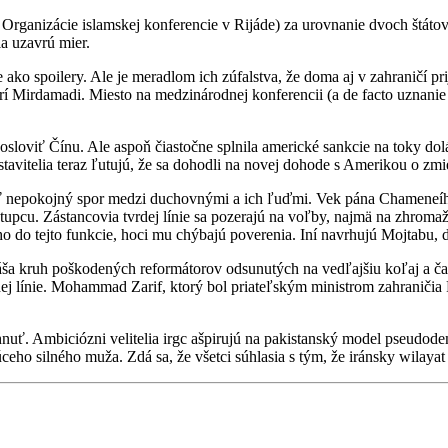
 Organizácie islamskej konferencie v Rijáde) za urovnanie dvoch štátov, 
ia uzavrú mier.
 ako spoilery. Ale je meradlom ich zúfalstva, že doma aj v zahraničí pri
hovorí Mirdamadi. Miesto na medzinárodnej konferencii (a de facto uzna
 osloviť Čínu. Ale aspoň čiastočne splnila americké sankcie na toky dol
dstavitelia teraz ľutujú, že sa dohodli na novej dohode s Amerikou o z
ať nepokojný spor medzi duchovnými a ich ľuďmi. Vek pána Chameneího
cu. Zástancovia tvrdej línie sa pozerajú na voľby, najmä na zhromažd
iho do tejto funkcie, hoci mu chýbajú poverenia. Iní navrhujú Mojtabu
ša kruh poškodených reformátorov odsunutých na vedľajšiu koľaj a čaka
dej línie. Mohammad Zarif, ktorý bol priateľským ministrom zahraničia
iahnuť. Ambiciózni velitelia irgc ašpirujú na pakistanský model pseud
eho silného muža. Zdá sa, že všetci súhlasia s tým, že iránsky wilayat