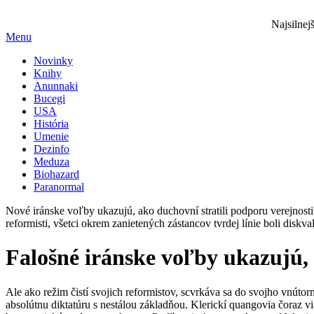
Najsilnej
Menu
Novinky
Knihy
Anunnaki
Bucegi
USA
História
Umenie
Dezinfo
Meduza
Biohazard
Paranormal
Nové iránske voľby ukazujú, ako duchovní stratili podporu verejnosti
reformisti, všetci okrem zanietených zástancov tvrdej línie boli diskv
Falošné iránske voľby ukazujú, 
Ale ako režim čistí svojich reformistov, scvrkáva sa do svojho vnútor
absolútnu diktatúru s nestálou základňou. Klerickí quangovia čoraz 