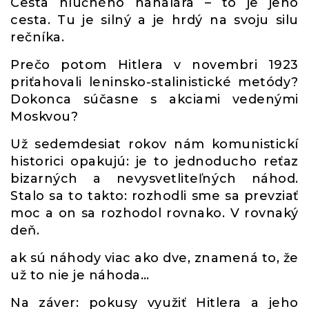
Cesta hlučného hahalára – to je jeho
cesta. Tu je silný a je hrdý na svoju silu
rečníka.
Prečo potom Hitlera v novembri 1923
priťahovali leninsko-stalinistické metódy?
Dokonca súčasne s akciami vedenými
Moskvou?
Už sedemdesiat rokov nám komunistickí
historici opakujú: je to jednoducho reťaz
bizarných a nevysvetliteľných náhod.
Stalo sa to takto: rozhodli sme sa prevziať
moc a on sa rozhodol rovnako. V rovnaký
deň.
ak sú náhody viac ako dve, znamená to, že
už to nie je náhoda…
Na záver: pokusy využiť Hitlera a jeho