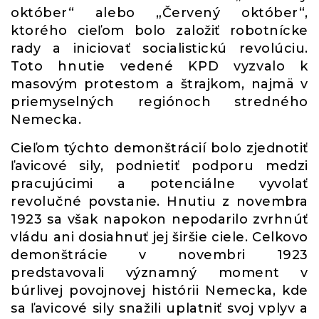
október“ alebo „Červený október“,
ktorého cieľom bolo založiť robotnícke
rady a iniciovať socialistickú revolúciu.
Toto hnutie vedené KPD vyzvalo k
masovým protestom a štrajkom, najmä v
priemyselných regiónoch stredného
Nemecka.
Cieľom týchto demonštrácií bolo zjednotiť
ľavicové sily, podnietiť podporu medzi
pracujúcimi a potenciálne vyvolať
revolučné povstanie. Hnutiu z novembra
1923 sa však napokon nepodarilo zvrhnúť
vládu ani dosiahnuť jej širšie ciele. Celkovo
demonštrácie v novembri 1923
predstavovali významný moment v
búrlivej povojnovej histórii Nemecka, kde
sa ľavicové sily snažili uplatniť svoj vplyv a