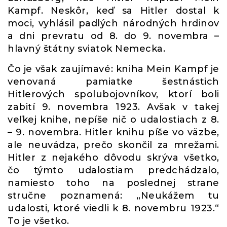
Kampf. Neskôr, keď sa Hitler dostal k
moci, vyhlásil padlých národných hrdinov
a dni prevratu od 8. do 9. novembra –
hlavný štátny sviatok Nemecka.
Čo je však zaujímavé: kniha Mein Kampf je
venovaná pamiatke šestnástich
Hitlerových spolubojovníkov, ktorí boli
zabití 9. novembra 1923. Avšak v takej
veľkej knihe, nepíše nič o udalostiach z 8.
– 9. novembra. Hitler knihu píše vo väzbe,
ale neuvádza, prečo skončil za mrežami.
Hitler z nejakého dôvodu skrýva všetko,
čo týmto udalostiam predchádzalo,
namiesto toho na poslednej strane
stručne poznamená: „Neukážem tu
udalosti, ktoré viedli k 8. novembru 1923.“
To je všetko.