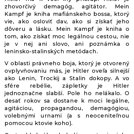
zhovorčivý demagóg, agitátor. Mein
Kampf je kniha mafiánskeho bossa, ktorý
vie, ako osloviť dav, ako si získať jeho
dôveru a lásku. Mein Kampf je kniha o
tom, ako získať moc legálnou cestou, nie
je v nej ani slovo, ani poznámka o
leninsko-stalinských metódach.
V oblasti právneho boja, ktorý je otvorený
ovplyvňovaniu más, je Hitler oveľa silnejší
ako Lenin, Trockij a Stalin dokopy. A vo
sfére rebélie, zápletky je Hitler
jednoznačne slabší. Pole ho nelákalo. O
desať rokov sa dostane k moci legálne,
agitáciou, propagandou, demagógiou,
volebnými urnami (a s neoceniteľnou
pomocou ktovie koho).