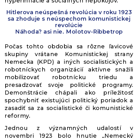
hyperinflácie a sociálnych nepokojov.
Hitlerova neúspešná revolúcia v roku 1923
sa zhoduje s neúspechom komunistickej
revolúcie
Náhoda? asi nie. Molotov-Ribbetrop
Počas tohto obdobia sa rôzne ľavicové
skupiny vrátane Komunistickej strany
Nemecka (KPD) a iných socialistických a
robotníckych organizácií aktívne snažili
mobilizovať robotnícku triedu a
presadzovať svoje politické programy.
Demonštrácie chápali ako príležitosť
spochybniť existujúci politický poriadok a
zasadiť sa za socialistické či komunistické
reformy.
Jednou z významných udalostí v
novembri 1923 bolo hnutie „Nemecký