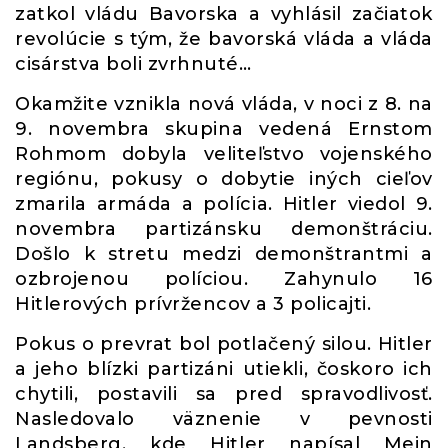
zatkol vládu Bavorska a vyhlásil začiatok
revolúcie s tým, že bavorská vláda a vláda
cisárstva boli zvrhnuté…
Okamžite vznikla nová vláda, v noci z 8. na
9. novembra skupina vedená Ernstom
Rohmom dobyla veliteľstvo vojenského
regiónu, pokusy o dobytie iných cieľov
zmarila armáda a polícia. Hitler viedol 9.
novembra partizánsku demonštráciu.
Došlo k stretu medzi demonštrantmi a
ozbrojenou políciou. Zahynulo 16
Hitlerových prívržencov a 3 policajti.
Pokus o prevrat bol potlačený silou. Hitler
a jeho blízki partizáni utiekli, čoskoro ich
chytili, postavili sa pred spravodlivosť.
Nasledovalo väznenie v pevnosti
Landsberg, kde Hitler napísal Mein