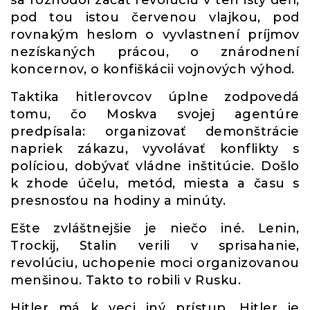
sa rozhodol začať revolúciu v ten istý deň,
pod tou istou červenou vlajkou, pod
rovnakým heslom o vyvlastnení príjmov
nezískaných prácou, o znárodnení
koncernov, o konfiškácii vojnových výhod.
Taktika hitlerovcov úplne zodpovedá
tomu, čo Moskva svojej agentúre
predpísala: organizovať demonštrácie
napriek zákazu, vyvolávať konflikty s
políciou, dobývať vládne inštitúcie. Došlo
k zhode účelu, metód, miesta a času s
presnosťou na hodiny a minúty.
Ešte zvláštnejšie je niečo iné. Lenin,
Trockij, Stalin verili v sprisahanie,
revolúciu, uchopenie moci organizovanou
menšinou. Takto to robili v Rusku.
Hitler má k veci iný prístup. Hitler je