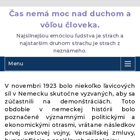
Čas nemá moc nad duchom a
vôľou človeka.
Najsilnejšou emóciou ľudstva je strach a
najstarším druhom strachu je strach z
neznámeho.
Menu
V novembri 1923 bolo niekoľko ľavicových
síl v Nemecku skutočne vyzvaných, aby sa
zúčastnili na demonštráciách. Toto
obdobie v nemeckej histórii bolo
poznačené významnými politickými a
ekonomickými otrasmi, vrátane následkov
prvej svetovej vojny, Versaillskej zmluvy,