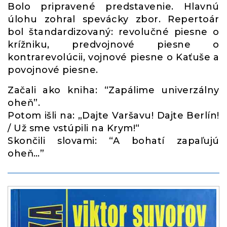
Bolo pripravené predstavenie. Hlavnú
úlohu zohral spevácky zbor. Repertoár
bol štandardizovaný: revolučné piesne o
krížniku, predvojnové piesne o
kontrarevolúcii, vojnové piesne o Kaťuše a
povojnové piesne.
Začali ako kniha: “Zapálime univerzálny
oheň”.
Potom išli na: „Dajte Varšavu! Dajte Berlín!
/ Už sme vstúpili na Krym!“
Skončili slovami: “A bohatí zapaľujú
oheň…”