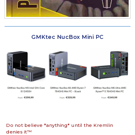
GMKtec NucBox Mini PC
Do not believe *anything* until the Kremlin
denies it™