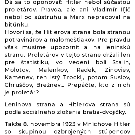
Dá sa to oponovať: Hitler nebol súčasťou
proletárov. Pravda, ale ani Vladimír Iľjič
nebol od sústruhu a Marx nepracoval na
bitúnku.
Hovorí sa, že Hitlerova strana bola stranou
potravinárov a malomeštiakov. Pre pravdu
však musíme upozorniť aj na leninskú
stranu. Proletárov v tejto strane držali len
pre štatistiku, vo vedení boli Stalin,
Molotov, Malenkov, Radek, Zinoviev,
Kamenev, ten istý Trockij, potom Suslov,
Chruščov, Brežnev… Prepáčte, kto z nich
je proletár?
Leninova strana a Hitlerova strana sú
podľa sociálneho zloženia bratia-dvojičky.
Takže 8. novembra 1923 v Mníchove Hitler
so skupinou ozbrojených stúpencov