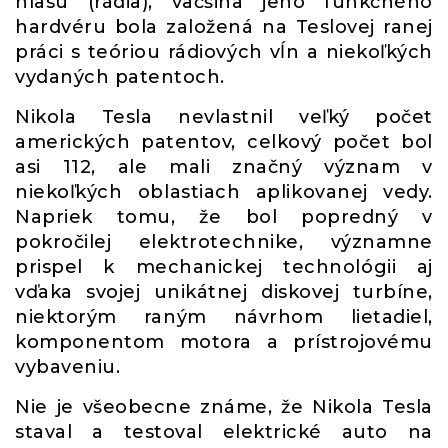
hlasu (rádia), väčšina jeho funkčného
hardvéru bola založená na Teslovej ranej
práci s teóriou rádiových vĺn a niekoľkých
vydaných patentoch.
Nikola Tesla nevlastnil veľký počet
amerických patentov, celkový počet bol
asi 112, ale mali značný význam v
niekoľkých oblastiach aplikovanej vedy.
Napriek tomu, že bol popredný v
pokročilej elektrotechnike, významne
prispel k mechanickej technológii aj
vďaka svojej unikátnej diskovej turbíne,
niektorým raným návrhom lietadiel,
komponentom motora a prístrojovému
vybaveniu.
Nie je všeobecne známe, že Nikola Tesla
staval a testoval elektrické auto na