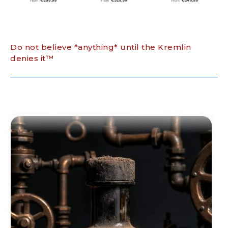
Do not believe *anything* until the Kremlin
denies it™