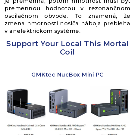
je premenná, potom hmotnosť musí byť
premennou hodnotou v rezonančnom
oscilačnom obvode. To znamená, že
zmena hmotnosti nosiča náboja prebieha
v anelektrickom systéme.
Support Your Local This Mortal
Coil
GMKtec NucBox Mini PC