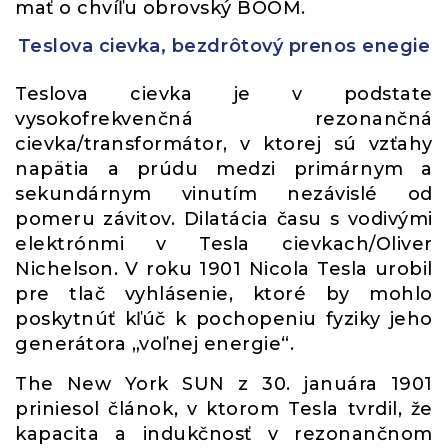
mať o chvíľu obrovský BOOM.
Teslova cievka, bezdrôtový prenos enegie
Teslova cievka je v podstate
vysokofrekvenčná rezonančná
cievka/transformátor, v ktorej sú vzťahy
napätia a prúdu medzi primárnym a
sekundárnym vinutím nezávislé od
pomeru závitov. Dilatácia času s vodivými
elektrónmi v Tesla cievkach/Oliver
Nichelson. V roku 1901 Nicola Tesla urobil
pre tlač vyhlásenie, ktoré by mohlo
poskytnúť kľúč k pochopeniu fyziky jeho
generátora „voľnej energie“.
The New York SUN z 30. januára 1901
priniesol článok, v ktorom Tesla tvrdil, že
kapacita a indukčnosť v rezonančnom