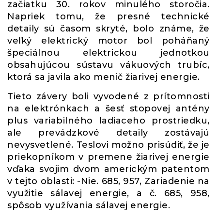
začiatku 30. rokov minulého storočia.
Napriek tomu, že presné technické
detaily sú časom skryté, bolo známe, že
veľký elektrický motor bol poháňaný
špeciálnou elektrickou jednotkou
obsahujúcou sústavu vákuových trubíc,
ktorá sa javila ako menič žiarivej energie.
Tieto závery boli vyvodené z prítomnosti
na elektrónkach a šesť stopovej antény
plus variabilného ladiaceho prostriedku,
ale prevádzkové detaily zostávajú
nevysvetlené. Teslovi možno prisúdiť, že je
priekopníkom v premene žiarivej energie
vďaka svojim dvom americkým patentom
v tejto oblasti: -Nie. 685, 957, Zariadenie na
využitie sálavej energie, a č. 685, 958,
spôsob využívania sálavej energie.