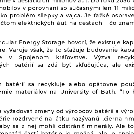
mné v desiatkach miliónov áut. Do roku 2030
obilov v porovnaní so súčasnými len 11 mili
ako problém sliepky a vajca. Je ťažké osprave
očtom elektrických áut na cestách – čo zna
rcular Energy Storage hovorí, že existuje kap
ne. Varuje však, že to sťažuje budovanie kapa
 v Spojenom kráľovstve. Výzva recykl
vých batérií sa zdá byť skľučujúca, ale exi
h batérií sa recykluje alebo opätovne použ
hémie materiálov na University of Bath. “To
de vyžadovať zmeny od výrobcov batérií a výr
érie rozdrvené na látku nazývanú „čierna hm
aby sa z nej mohli odstrániť minerály. Ale to
ontáž častí batérie je možná, ale je spoj