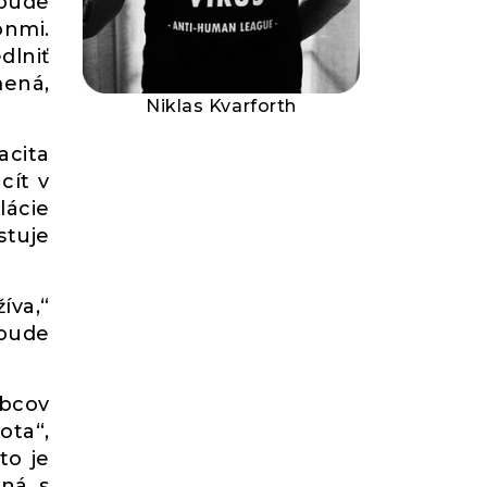
 bude
ónmi.
dlniť
mená,
Niklas Kvarforth
acita
cít v
ácie
stuje
íva,“
 bude
obcov
ota“,
to je
ená s