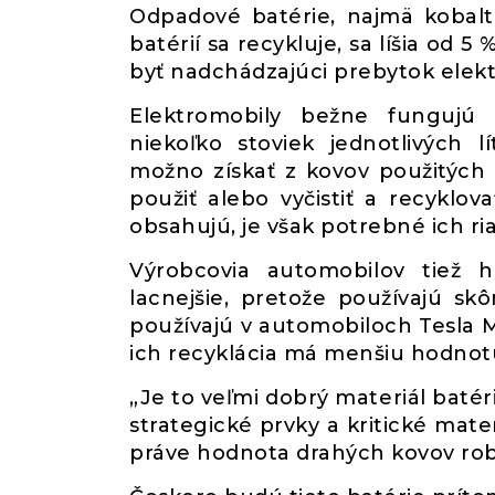
Odpadové batérie, najmä kobalt,
batérií sa recykluje, sa líšia od 
byť nadchádzajúci prebytok elekt
Elektromobily bežne fungujú 
niekoľko stoviek jednotlivých l
možno získať z kovov použitých
použiť alebo vyčistiť a recyklo
obsahujú, je však potrebné ich ria
Výrobcovia automobilov tiež hľ
lacnejšie, pretože používajú skô
používajú v automobiloch Tesla M
ich recyklácia má menšiu hodnot
„Je to veľmi dobrý materiál batér
strategické prvky a kritické mate
práve hodnota drahých kovov rob