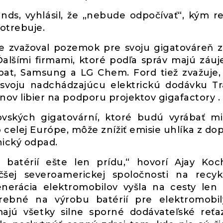
nds, vyhlásil, že „nebude odpočívať“, kým r
otrebuje.
jne zvažoval pozemok pre svoju gigatováreň z
. Ďalšími firmami, ktoré podľa správ majú záu
obat, Samsung a LG Chem. Ford tiež zvažuje
 svoju nadchádzajúcu elektrickú dodávku Tr
ónov libier na podporu projektov gigafactory .
ovských gigatovární, ktoré budú vyrábať mi
o celej Európe, môže znížiť emisie uhlíka z dop
nický odpad.
 batérií ešte len prídu,“ hovorí Ajay Koc
äčšej severoamerickej spoločnosti na recyk
generácia elektromobilov vyšla na cesty len
trebné na výrobu batérií pre elektromobi
majú všetky silne sporné dodávateľské reťa