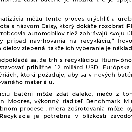
matizácia môžu tento proces urýchliť a urob
bota s názvom Daisy, ktorý dokáže rozobrať i
ýrobcovia automobilov tiež zohrávajú svoju ú
ny prípad navrhovania na recykláciu,“ hovo
a dielov zlepená, takže ich vyberanie je nákla
edpokladá sa, že trh s recykláciou lítium-ión
tavovať približne 12 miliárd USD. Európska
ériách, ktorá požaduje, aby sa v nových baté
ovaného materiálu.
ciu batérií môže zdať ďaleko, niečo z to
on Moores, výkonný riaditeľ Benchmark Mi
robnom procese „miera zošrotovania môže b
“Recyklácia je potrebná v blízkosti závod