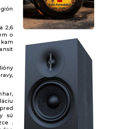
egión
a 2,6
jem o
, kam
ansit
lióny
ravy,
hhar,
láciu
 pred
ly sú
zce .