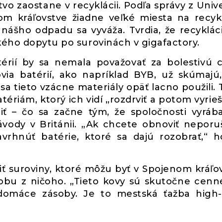
stvo zaostane v recyklácii. Podľa správy z Unive
om kráľovstve žiadne veľké miesta na recyk
a nášho odpadu sa vyváža. Tvrdia, že recyklác
kého dopytu po surovinách v gigafactory.
térií by sa nemala považovať za bolestivú 
via batérií, ako napríklad BYB, už skúmajú
a tieto vzácne materiály opäť lacno použili. T
ériám, ktorý ich vidí „rozdrviť a potom vyrieši
 – čo sa začne tým, že spoločnosti vyráb
ávody v Británii. „Ak chcete obnoviť nepor
vrhnúť batérie, ktoré sa dajú rozobrať,“ h
žiť suroviny, ktoré môžu byť v Spojenom kráľo
sobu z ničoho. „Tieto kovy sú skutočne cenn
omáce zásoby. Je to mestská ťažba high-