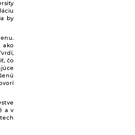
rsity
láciu
ia by
cenu.
, ako
vrdí,
ť, čo
ajúce
ušenú
ovorí
vstve
é a v
tech