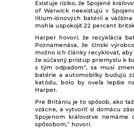
Existuje riziko, že Spojené kráľov
of Warwick neexistujú v Spojen
lítium-iónových batérií a väčšin
mohla uspokojiť 22 percent brits
Harper hovorí, že recyklácia ba
Poznamenáva, že čínski výrobco
možno ich články recyklovať, aby s
že súčasný prístup priemyslu k bat
s tým odpadom“, sa musí zmeniť
batérie a automobilky budujú z
katódu, bolo by oveľa lepšie na
Harper.
Pre Britániu je to spôsob, ako ťa
vzácne, a vytvoriť si domácu zá
Spojenom kráľovstve nemáme d
spôsobom,“ hovorí.