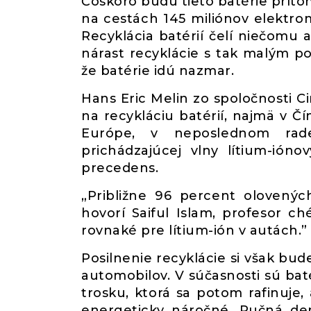
Čoskoro budú tieto batérie príto
na cestách 145 miliónov elektrom
Recyklácia batérií čelí niečomu 
nárast recyklácie s tak malým p
že batérie idú nazmar.
Hans Eric Melin zo spoločnosti Ci
na recykláciu batérií, najmä v Čí
Európe, v neposlednom rade
prichádzajúcej vlny lítium-ióno
precedens.
„Približne 96 percent olovenýc
hovorí Saiful Islam, profesor c
rovnaké pre lítium-ión v autách.”
Posilnenie recyklácie si však bu
automobilov. V súčasnosti sú bat
trosku, ktorá sa potom rafinuje, 
energeticky náročné. Ručná dem