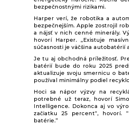
bezpečnostnými rizikami.
Harper verí, že robotika a auto
bezpečnejším. Apple zostrojil ro
a nájsť v nich cenné minerály. V
hovorí Harper. „Existuje masív
súčasnosti je väčšina autobatérií 
Je tu aj obchodná príležitosť. Pr
batérií bude do roku 2025 preds
aktualizuje svoju smernicu o bat
používal minimálny podiel recykl
Hoci sa nápor výzvy na recyklá
potrebné už teraz, hovorí Sim
Intelligence. Dokonca aj vo vý
začiatku 25 percent“, hovorí. 
batérie.”