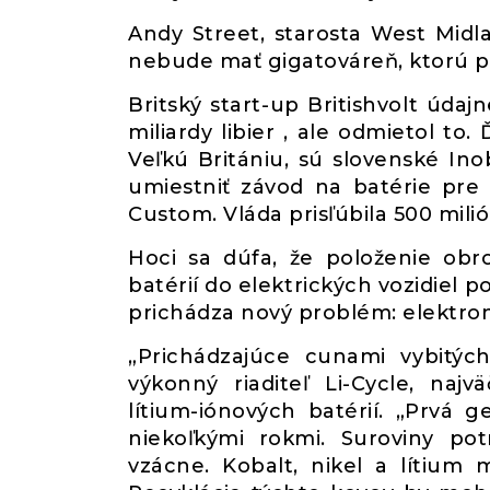
Andy Street, starosta West Midla
nebude mať gigatováreň, ktorú p
Britský start-up Britishvolt úda
miliardy libier , ale odmietol to
Veľkú Britániu, sú slovenské In
umiestniť závod na batérie pre
Custom. Vláda prisľúbila 500 mili
Hoci sa dúfa, že položenie obr
batérií do elektrických vozidiel p
prichádza nový problém: elektro
„Prichádzajúce cunami vybitých
výkonný riaditeľ Li-Cycle, najv
lítium-iónových batérií. „Prvá 
niekoľkými rokmi. Suroviny po
vzácne. Kobalt, nikel a lítium 