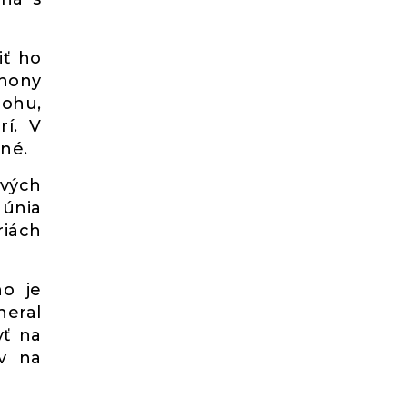
iť ho
Phony
lohu,
rí. V
dné.
ových
 únia
riách
ho je
neral
yť na
ov na