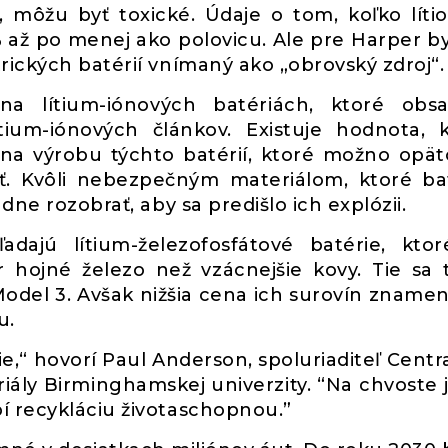
 môžu byť toxické. Údaje o tom, koľko líti
5 % až po menej ako polovicu. Ale pre Harper b
rických batérií vnímaný ako „obrovský zdroj“.
na lítium-iónových batériách, ktoré obs
ítium-iónových článkov. Existuje hodnota, 
 na výrobu týchto batérií, ktoré možno opä
vať. Kvôli nebezpečným materiálom, ktoré ba
dne rozobrať, aby sa predišlo ich explózii.
adajú lítium-železofosfátové batérie, kto
r hojné železo než vzácnejšie kovy. Tie sa 
odel 3. Avšak nižšia cena ich surovín znamen
u.
ie,“ hovorí Paul Anderson, spoluriaditeľ Centr
riály Birminghamskej univerzity. “Na chvoste j
í recykláciu životaschopnou.”