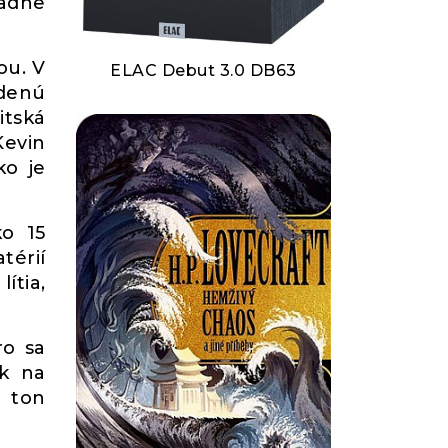
iadne
ou. V
ELAC Debut 3.0 DB63
rdenú
itská
Kevin
ko je
ko 15
térií
ítia,
ro sa
ík na
v ton