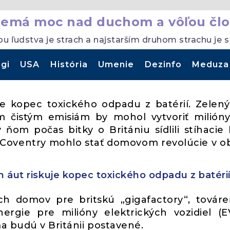
nemá moc nad duchom a vôľou člo
ou ľudstva je strach a najstarším druhom strachu je 
gi
USA
História
Umenie
Dezinfo
Meduza
je kopec toxického odpadu z batérií. Zelený
 čistým emisiám by mohol vytvoriť milión
om počas bitky o Britániu sídlili stíhacie 
v Coventry mohlo stať domovom revolúcie v ob
h áut riskuje kopec toxického odpadu z batéri
h domov pre britskú „gigafactory“, továr
ergie pre milióny elektrických vozidiel (E
a budú v Británii postavené.