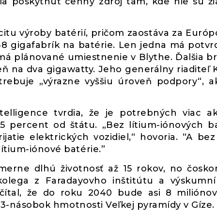
la poskytnúť cenný zdroj tam, kde nie sú ž
citu výroby batérií, pričom zaostáva za Európ
38 gigafabrík na batérie. Len jedna má potv
á má plánované umiestnenie v Blythe. Ďalšia br
 na dva gigawatty. Jeho generálny riaditeľ 
trebuje „výrazne vyššiu úroveň podpory“, a
telligence tvrdia, že je potrebných viac a
25 percent od štátu. „Bez lítium-iónových ba
tie elektrických vozidiel,“ hovoria. “A bez l
ítium-iónové batérie.”
merne dlhú životnosť až 15 rokov, no čosko
kolega z Faradayovho inštitútu a výskumn
čítal, že do roku 2040 bude asi 8 milióno
 1,3-násobok hmotnosti Veľkej pyramídy v Gíze.