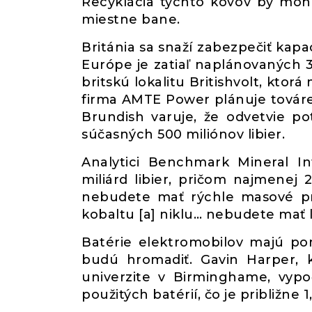
Recyklácia týchto kovov by moh
miestne bane.
Británia sa snaží zabezpečiť kapa
Európe je zatiaľ naplánovaných 
britskú lokalitu Britishvolt, ktor
firma AMTE Power plánuje továreň
Brundish varuje, že odvetvie po
súčasných 500 miliónov libier.
Analytici Benchmark Mineral In
miliárd libier, pričom najmenej 
nebudete mať rýchle masové prija
kobaltu [a] niklu… nebudete mať l
Batérie elektromobilov majú po
budú hromadiť. Gavin Harper, 
univerzite v Birminghame, vypo
použitých batérií, čo je približne