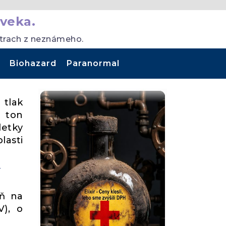
veka.
strach z neznámeho.
Biohazard
Paranormal
 tlak
y ton
letky
lasti
í
eň na
V), o