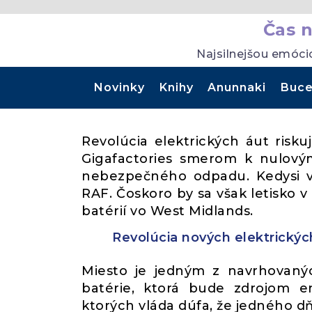
Čas 
Najsilnejšou emóci
Novinky
Knihy
Anunnaki
Buce
Revolúcia elektrických áut risku
Gigafactories smerom k nulovým
nebezpečného odpadu. Kedysi v ň
RAF. Čoskoro by sa však letisko 
batérií vo West Midlands.
Revolúcia nových elektrickýc
Miesto je jedným z navrhovanýc
batérie, ktorá bude zdrojom en
ktorých vláda dúfa, že jedného dň