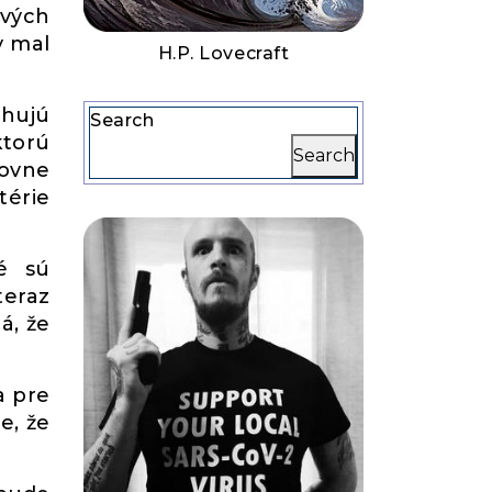
ových
y mal
H.P. Lovecraft
ahujú
Search
ktorú
Search
tovne
térie
ré sú
teraz
á, že
a pre
e, že