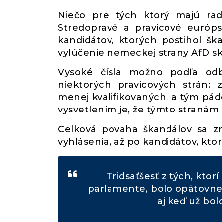
Niečo pre tých ktorý majú rad
Stredopravé a pravicové európs
kandidátov, ktorých postihol š
vylúčenie nemeckej strany AfD sk
Vysoké čísla možno podľa odbo
niektorých pravicových strán
menej kvalifikovaných, a tým pád
vysvetlením je, že týmto stranám a
Celková povaha škandálov sa znač
vyhlásenia, až po kandidátov, ktor
Tridsaťšesť z tých, ktor
parlamente, bolo opätovne
aj keď už bol