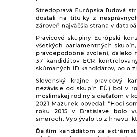
Stredopravá Európska ľudová str
dostali na titulky z nesprávny
zároveň najväčšia strana v databá
Pravicové skupiny Európski konz
všetkých parlamentných skupín, 
pravdepodobne zvolení, ďaleko na
37 kandidátov ECR kontrolovaný
skúmaných ID kandidátov, bolo zi
Slovenský krajne pravicový ka
nezávisle od skupín EÚ) bol v 
moslimskej rodiny s dieťaťom v k
2021 Mazurek povedal: “Hoci so
roku 2015 v Bratislave bolo v
smeroch. Vyplývalo to z hnevu, kto
Ďalším kandidátom za extrémist