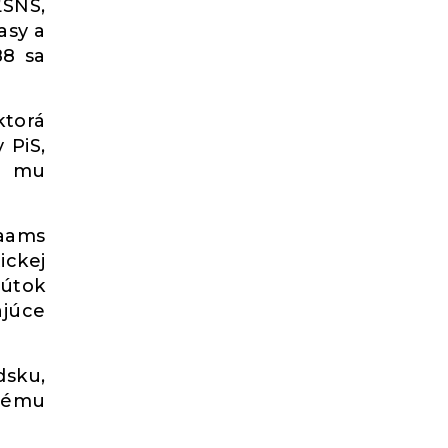
ĽSNS,
asy a
88 sa
ktorá
 PiS,
om mu
laams
ickej
 útok
ajúce
dsku,
rnému