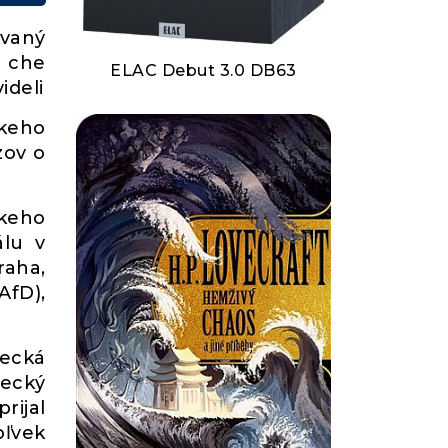
ovaný
a che
ELAC Debut 3.0 DB63
ideli
skeho
zov o
keho
álu v
raha,
AfD),
mecká
mecký
rijal
oľvek