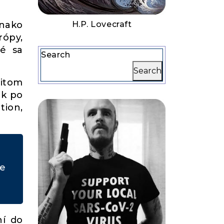
vnako
H.P. Lovecraft
rópy,
ré sa
Search
Search
čitom
ak po
tion,
ne
ní do