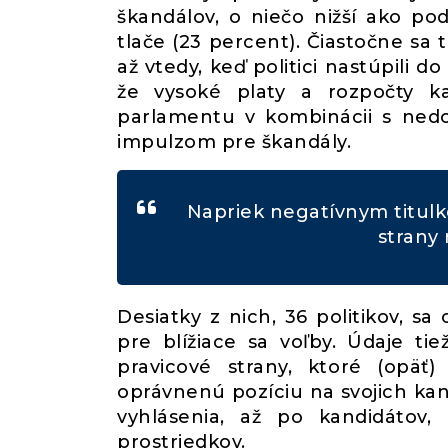
škandálov, o niečo nižší ako pod
tlače (23 percent). Čiastočne sa 
až vtedy, keď politici nastúpili 
že vysoké platy a rozpočty ka
parlamentu v kombinácii s nedo
impulzom pre škandály.
Napriek negatívnym titulk
strany 
Desiatky z nich, 36 politikov, s
pre blížiace sa voľby. Údaje ti
pravicové strany, ktoré (opäť)
oprávnenú pozíciu na svojich kand
vyhlásenia, až po kandidátov, 
prostriedkov.