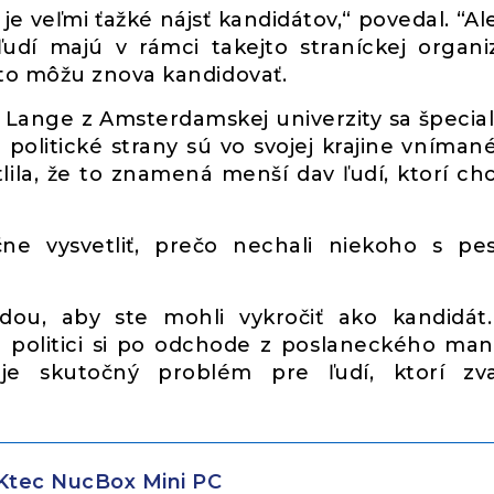
 je veľmi ťažké nájsť kandidátov,“ povedal. “Ale
ľudí majú v rámci takejto straníckej organi
to môžu znova kandidovať.
 Lange z Amsterdamskej univerzity sa špecial
 politické strany sú vo svojej krajine vníman
lila, že to znamená menší dav ľudí, ktorí ch
ne vysvetliť, prečo nechali niekoho s pe
ádou, aby ste mohli vykročiť ako kandidát
že politici si po odchode z poslaneckého ma
je skutočný problém pre ľudí, ktorí zva
tec NucBox Mini PC