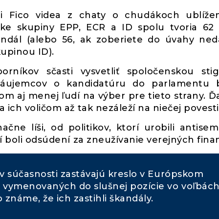
i Fico videa z chaty o chudákoch ublíže
ke skupiny EPP, ECR a ID spolu tvoria 62
kandál (alebo 56, ak zoberiete do úvahy ne
upinou ID).
rníkov sčasti vysvetliť spoločenskou st
: záujemcov o kandidatúru do parlamentu
om aj menej ľudí na výber pre tieto strany. Ď
 ich voličom až tak nezáleží na niečej povesti
ne líši, od politikov, ktorí urobili antisem
í boli odsúdení za zneužívanie verejných finan
í v súčasnosti zastávajú kreslo v Európskom
 vymenovaných do slušnej pozície vo voľbách
o známe, že ich zastihli škandály.