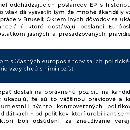
iel odchádzajúcich poslancov EP s históriou
to však dá vysvetliť tým, že mnohé škandály vz
do práce v Bruseli; Okrem iných dôvodov sa uká
ncelárií, ktoré dostávajú poslanci Európ
statkom jasných a presadzovaných pravidie
om súčasných europoslancov sa ich politické
nie vždy chcú s nimi rozísť
a opäť dostali na oprávnenú pozíciu na kandi
ež ukazujú, že sú to väčšinou pravicové a k
 umiestnili týchto kontroverzných politik
idátkach – od politikov, ktorí urobili antisem
ktorí boli odsúdení. za zneužívanie vere