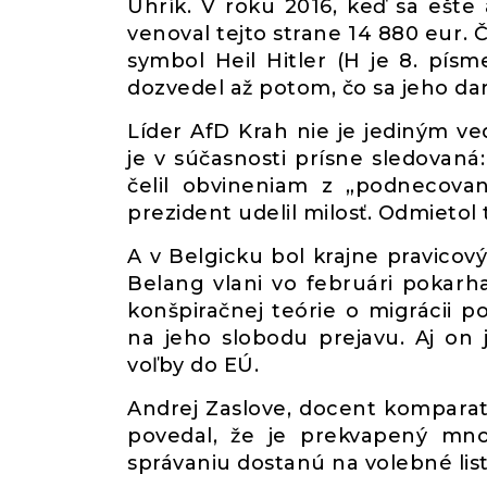
Uhrík. V roku 2016, keď sa ešte 
venoval tejto strane 14 880 eur. Č
symbol Heil Hitler (H je 8. pís
dozvedel až potom, čo sa jeho d
Líder AfD Krah nie je jediným ve
je v súčasnosti prísne sledovaná:
čelil obvineniam z „podnecova
prezident udelil milosť. Odmietol 
A v Belgicku bol krajne pravic
Belang vlani vo februári pokarh
konšpiračnej teórie o migrácii p
na jeho slobodu prejavu. Aj on
voľby do EÚ.
Andrej Zaslove, docent komparatí
povedal, že je prekvapený mno
správaniu dostanú na volebné list