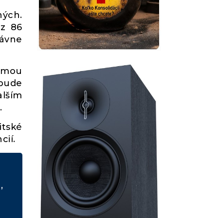
ných.
 z 86
dávne
igmou
 bude
alším
.
itské
cií.
,