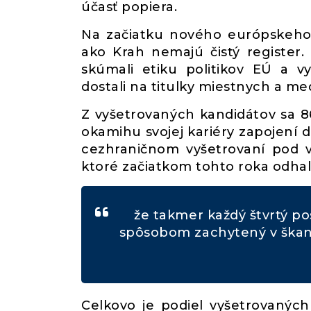
účasť popiera.
Na začiatku nového európskeho 
ako Krah nemajú čistý register.
skúmali etiku politikov EÚ a v
dostali na titulky miestnych a m
Z vyšetrovaných kandidátov sa 86
okamihu svojej kariéry zapojení d
cezhraničnom vyšetrovaní pod 
ktoré začiatkom tohto roka odhali
že takmer každý štvrtý 
spôsobom zachytený v škand
Celkovo je podiel vyšetrovaných 