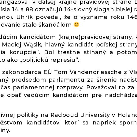
angažoval v ďalšej krajne pravicovej strane 
ísla 14 a 88 označujú 14-slovný slogan bielej r
meno). Uhrík povedal, že o význame roku 14
arovanie stalo škandálom
dúcim kandidátom (krajne)pravicovej strany, 
 Maciej Wąsik, hlavný kandidát poľskej strany
nia korupcie“. Bol trestne stíhaný a pot
to ako „politickú represiu“.
ový zákonodarca EÚ Tom Vandendriessche z V
aný predsedom parlamentu za šírenie nacist
očas parlamentnej rozpravy. Považoval to za
 je opäť vedúcim kandidátom pre nadchádz
vnej politiky na Radboud University v Holan
žstvom kandidátov, ktorí sa napriek spo
iny.