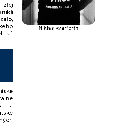
 zlej
nikli
zalo,
skeho
Niklas Kvarforth
l, sú
dátke
rajne
ov na
itské
jných