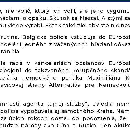
 nie volič, ktorý ich volil, ale jeho vygum
ciami o opaku, Skutok sa Nestal. A stými s
 video vyrobil Eštok také zle, aby ste nič nev
 rutina. Belgická polícia vstupuje do Európ
ncelárií jedného z váženýchpri hľadaní dôka
aničia.
a razia v kanceláriách poslancov Európs
 zapojení do takzvaného korupčného škand
elária nemeckého politika Maximiliána K
ravicovej strany Alternatíva pre Nemecko.(
činnosti agenta tajnej služby“, uviedla ne
 polícia vypočúvala aj samotného Kraha. Ne
ajúcich rokoch dostal do podozrenia, že p
cudzie národy ako Čína a Rusko. Ten akúk