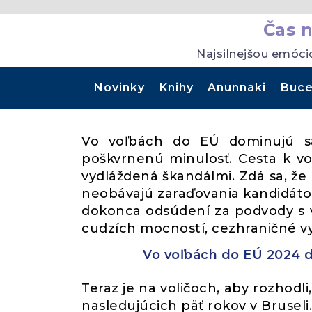
Čas 
Najsilnejšou emóci
Novinky
Knihy
Anunnaki
Buce
Vo voľbách do EÚ dominujú sa
poškvrnenú minulosť. Cesta k v
vydláždená škandálmi. Zdá sa, že 
neobávajú zaraďovania kandidátov 
dokonca odsúdení za podvody s v
cudzích mocností, cezhraničné vy
Vo voľbách do EÚ 2024 d
Teraz je na voličoch, aby rozhodl
nasledujúcich päť rokov v Bruseli