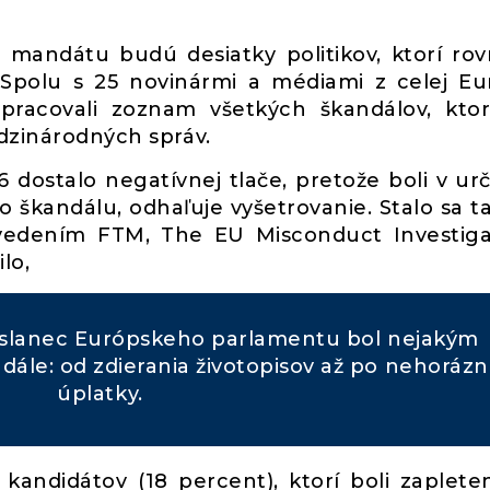
mandátu budú desiatky politikov, ktorí ro
 Spolu s 25 novinármi a médiami z celej Eu
ypracovali zoznam všetkých škandálov, kto
edzinárodných správ.
 dostalo negatívnej tlače, pretože boli v ur
o škandálu, odhaľuje vyšetrovanie. Stalo sa t
vedením FTM, The EU Misconduct Investiga
lo,
poslanec Európskeho parlamentu bol nejakým
ále: od zdierania životopisov až po nehoráz
úplatky.
kandidátov (18 percent), ktorí boli zaplete