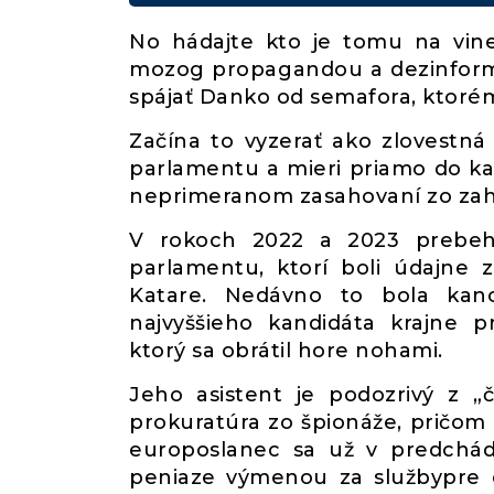
No hádajte kto je tomu na vine,
mozog propagandou a dezinformá
spájať Danko od semafora, ktorému
Začína to vyzerať ako zlovestná
parlamentu a mieri priamo do ka
neprimeranom zasahovaní zo zahr
V rokoch 2022 a 2023 prebehl
parlamentu, ktorí boli údajne
Katare. Nedávno to bola kanc
najvyššieho kandidáta krajne p
ktorý sa obrátil hore nohami.
Jeho asistent je podozrivý z „
prokuratúra zo špionáže, pričom
europoslanec sa už v predchádz
peniaze výmenou za službypre 