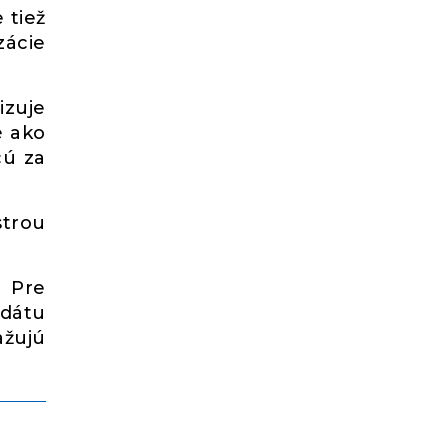
 tiež
zácie
izuje
é ako
cú za
strou
. Pre
ndátu
žujú