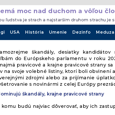
nemá moc nad duchom a vôľou člo
ou ľudstva je strach a najstarším druhom strachu je 
gi
USA
História
Umenie
Dezinfo
Meduza
mozrejme škandály, desiatky kandidátov 
oľbám do Európskeho parlamentu v roku 20
najmä pravicové a krajne pravicové strany sa p
na svoje volebné listiny, ktorí boli obvinení 
erejnými zdrojmi alebo za prijímanie úplatk
šetrovanie s novinármi z celej Európy prezrá
ominujú škandály, krajne pravicové strany
i, komu budú najviac dôverovať, aby ich zastu
.