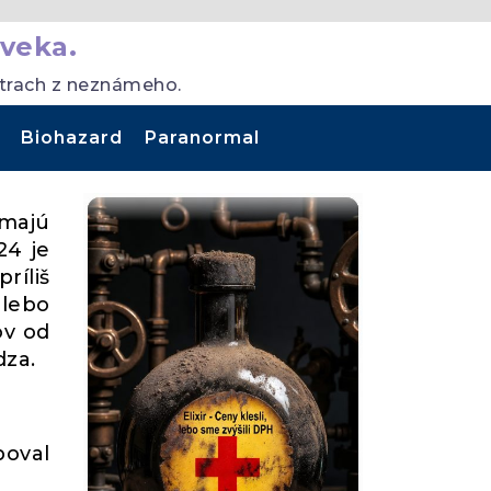
veka.
strach z neznámeho.
Biohazard
Paranormal
majú
24 je
ríliš
alebo
ov od
dza.
poval