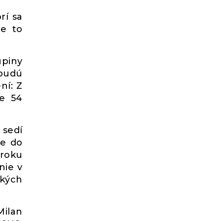
rí sa
je to
upiny
 budú
ní: Z
re 54
 sedí
ne do
 roku
nie v
tkých
Milan