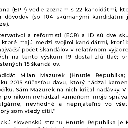
ana (EPP) vedie zoznam s 22 kandidátmi, kto
ch dôvodov (so 104 skúmanými kandidátmi 
ze).
ervatívci a reformisti (ECR) a ID sú dve sk
ktoré majú medzi svojimi kandidátmi, ktorí
jväčší počet škandálov v relatívnom vyjadre
ch na tento výskum 19 dostal zlú tlač; p
stených 15 škandálov.
ndidát Milan Mazurek (Hnutie Republika;
roku 2015 súčasťou davu, ktorý hádzal kame
očíku. Sám Mazurek na nich kričal nadávky. V
m po nikom nehádzal kameňom, moje správa
ulgárne, nevhodné a neprijateľné vo vše
rý som vtedy cítil.”
ickú slovenskú stranu Hnutie Republika je 