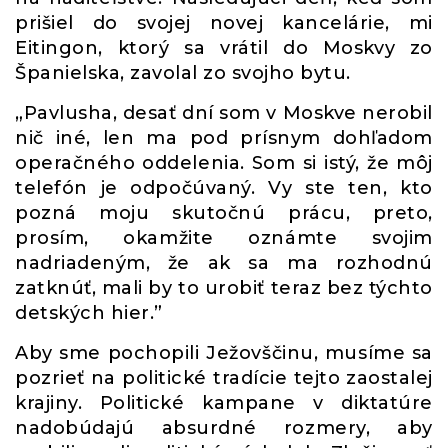
prišiel do svojej novej kancelárie, mi
Eitingon, ktorý sa vrátil do Moskvy zo
Španielska, zavolal zo svojho bytu.
„Pavlusha, desať dní som v Moskve nerobil
nič iné, len ma pod prísnym dohľadom
operačného oddelenia. Som si istý, že môj
telefón je odpočúvaný. Vy ste ten, kto
pozná moju skutočnú prácu, preto,
prosím, okamžite oznámte svojim
nadriadeným, že ak sa ma rozhodnú
zatknúť, mali by to urobiť teraz bez týchto
detských hier.”
Aby sme pochopili Ježovščinu, musíme sa
pozrieť na politické tradície tejto zaostalej
krajiny. Politické kampane v diktatúre
nadobúdajú absurdné rozmery, aby