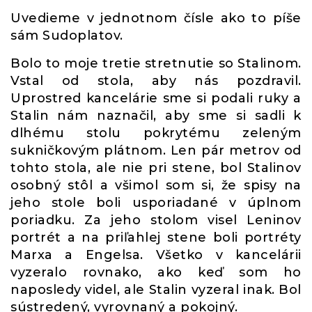
Uvedieme v jednotnom čísle ako to píše
sám Sudoplatov.
Bolo to moje tretie stretnutie so Stalinom.
Vstal od stola, aby nás pozdravil.
Uprostred kancelárie sme si podali ruky a
Stalin nám naznačil, aby sme si sadli k
dlhému stolu pokrytému zeleným
sukničkovým plátnom. Len pár metrov od
tohto stola, ale nie pri stene, bol Stalinov
osobný stôl a všimol som si, že spisy na
jeho stole boli usporiadané v úplnom
poriadku. Za jeho stolom visel Leninov
portrét a na priľahlej stene boli portréty
Marxa a Engelsa. Všetko v kancelárii
vyzeralo rovnako, ako keď som ho
naposledy videl, ale Stalin vyzeral inak. Bol
sústredený, vyrovnaný a pokojný.