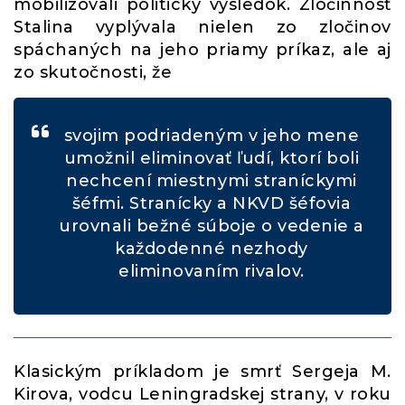
mobilizovali politický výsledok. Zločinnosť
Stalina vyplývala nielen zo zločinov
spáchaných na jeho priamy príkaz, ale aj
zo skutočnosti, že
svojim podriadeným v jeho mene
umožnil eliminovať ľudí, ktorí boli
nechcení miestnymi straníckymi
šéfmi. Stranícky a NKVD šéfovia
urovnali bežné súboje o vedenie a
každodenné nezhody
eliminovaním rivalov.
Klasickým príkladom je smrť Sergeja M.
Kirova, vodcu Leningradskej strany, v roku