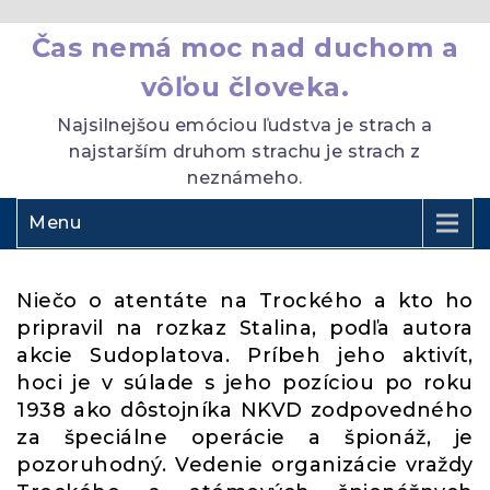
Čas nemá moc nad duchom a
vôľou človeka.
Najsilnejšou emóciou ľudstva je strach a
najstarším druhom strachu je strach z
neznámeho.
Menu
Niečo o atentáte na Trockého a kto ho
pripravil na rozkaz Stalina, podľa autora
akcie Sudoplatova. Príbeh jeho aktivít,
hoci je v súlade s jeho pozíciou po roku
1938 ako dôstojníka NKVD zodpovedného
za špeciálne operácie a špionáž, je
pozoruhodný. Vedenie organizácie vraždy