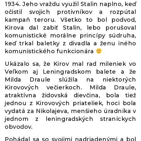
1934. Jeho vraždu využil Stalin naplno, keď
očistil svojich protivníkov a rozpútal
kampaň teroru. Všetko to bol podvod,
Kirova dal zabiť Stalin, lebo porušoval
komunistické morálne princípy súdruha,
keď trkal baletky z divadla a ženu iného
komunistického funkcionára
Ukázalo sa, že Kirov mal rad mileniek vo
Veľkom aj Leningradskom balete a že
Milda Draule slúžila na niektorých
Kirovových večierkoch. Milda Draule,
atraktívna židovská dievčina, bola tiež
jednou z Kirovových priateliek, hoci bola
vydatá za Nikolajeva, menšieho úradníka v
jednom z leningradských straníckych
obvodov.
Pohádal sa so svojimi nadriadenými a bol