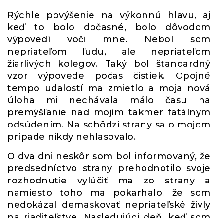
Rýchle povýšenie na výkonnú hlavu, aj
keď to bolo dočasné, bolo dôvodom
výpovedí voči mne. Nebol som
nepriateľom ľudu, ale nepriateľom
žiarlivých kolegov. Taký bol štandardný
vzor výpovede počas čistiek. Opojné
tempo udalostí ma zmietlo a moja nová
úloha mi nechávala málo času na
premýšľanie nad mojím takmer fatálnym
odsúdením. Na schôdzi strany sa o mojom
prípade nikdy nehlasovalo.
O dva dni neskôr som bol informovaný, že
predsedníctvo strany prehodnotilo svoje
rozhodnutie vylúčiť ma zo strany a
namiesto toho ma pokarhalo, že som
nedokázal demaskovať nepriateľské živly
na riaditeľstve. Nasledujúci deň, keď som