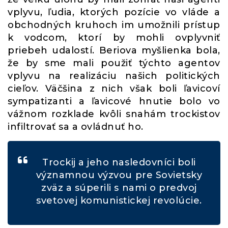
vplyvu, ľudia, ktorých pozície vo vláde a
obchodných kruhoch im umožnili prístup
k vodcom, ktorí by mohli ovplyvniť
priebeh udalostí. Beriova myšlienka bola,
že by sme mali použiť týchto agentov
vplyvu na realizáciu našich politických
cieľov. Väčšina z nich však boli ľavicoví
sympatizanti a ľavicové hnutie bolo vo
vážnom rozklade kvôli snahám trockistov
infiltrovať sa a ovládnuť ho.
Trockij a jeho nasledovníci boli
významnou výzvou pre Sovietsky
zväz a súperili s nami o predvoj
svetovej komunistickej revolúcie.