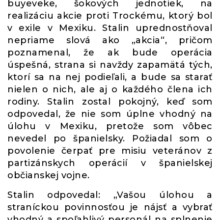
buyeveke, šokových jednotiek, na
realizáciu akcie proti Trockému, ktorý bol
v exile v Mexiku. Stalin uprednostňoval
nepriame slová ako „akcia“, pričom
poznamenal, že ak bude operácia
úspešná, strana si navždy zapamätá tých,
ktorí sa na nej podieľali, a bude sa starať
nielen o nich, ale aj o každého člena ich
rodiny. Stalin zostal pokojný, keď som
odpovedal, že nie som úplne vhodný na
úlohu v Mexiku, pretože som vôbec
nevedel po španielsky. Požiadal som o
povolenie čerpať pre misiu veteránov z
partizánskych operácií v španielskej
občianskej vojne.
Stalin odpovedal: „Vašou úlohou a
straníckou povinnosťou je nájsť a vybrať
vhodný a spoľahlivý personál na splnenie