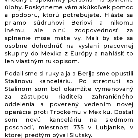
úlohy. Poskytneme vám akúkoľvek pomoc
a podporu, ktorú potrebujete. Hláste sa
priamo súdruhovi Beriovi a nikomu
inému, ale plnú zodpovednosť za
splnenie misie máte vy. Mali by ste sa
osobne dohodnúť na vyslaní pracovnej
skupiny do Mexika z Európy a nahlásiť to
len vlastným rukopisom.
Podali sme si ruky a ja a Berija sme opustili
Stalinovu kanceláriu. Po stretnutí so
Stalinom som bol okamžite vymenovaný
za zástupcu riaditeľa zahraničného
oddelenia a poverený vedením novej
operácie proti Trockému v Mexiku. Dostal
som novú kanceláriu na siedmom
poschodí, miestnosť 735 v Lubjanke, v
ktorej predtým býval Slutsky.