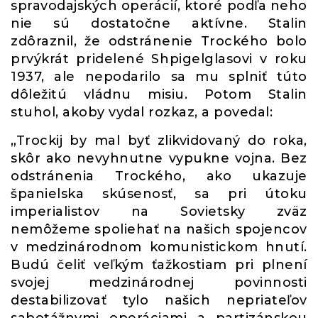
spravodajských operácií, ktoré podľa neho
nie sú dostatočne aktívne. Stalin
zdôraznil, že odstránenie Trockého bolo
prvýkrát pridelené Shpigelglasovi v roku
1937, ale nepodarilo sa mu splniť túto
dôležitú vládnu misiu. Potom Stalin
stuhol, akoby vydal rozkaz, a povedal:
„Trockij by mal byť zlikvidovaný do roka,
skôr ako nevyhnutne vypukne vojna. Bez
odstránenia Trockého, ako ukazuje
španielska skúsenosť, sa pri útoku
imperialistov na Sovietsky zväz
nemôžeme spoliehať na našich spojencov
v medzinárodnom komunistickom hnutí.
Budú čeliť veľkým ťažkostiam pri plnení
svojej medzinárodnej povinnosti
destabilizovať tylo našich nepriateľov