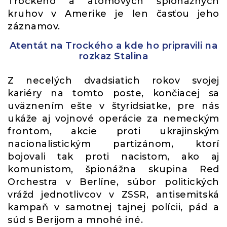
Trockého a atómových špionážnych
kruhov v Amerike je len časťou jeho
záznamov.
Atentát na Trockého a kde ho pripravili na
rozkaz Stalina
Z necelých dvadsiatich rokov svojej
kariéry na tomto poste, končiacej sa
uväznením ešte v štyridsiatke, pre nás
ukáže aj vojnové operácie za nemeckým
frontom, akcie proti ukrajinským
nacionalistickým partizánom, ktorí
bojovali tak proti nacistom, ako aj
komunistom, špionážna skupina Red
Orchestra v Berlíne, súbor politických
vrážd jednotlivcov v ZSSR, antisemitská
kampaň v samotnej tajnej polícii, pád a
súd s Berijom a mnohé iné.