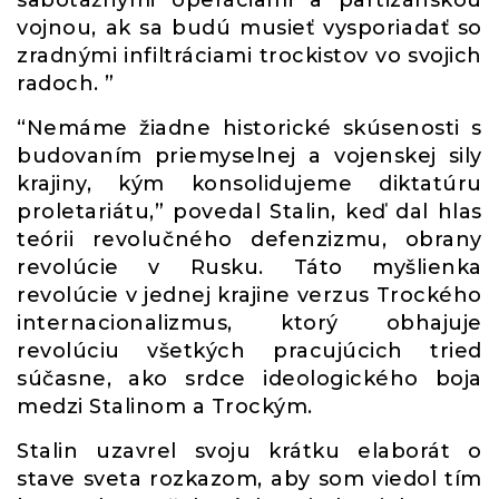
sabotážnymi operáciami a partizánskou
vojnou, ak sa budú musieť vysporiadať so
zradnými infiltráciami trockistov vo svojich
radoch. ”
“Nemáme žiadne historické skúsenosti s
budovaním priemyselnej a vojenskej sily
krajiny, kým konsolidujeme diktatúru
proletariátu,” povedal Stalin, keď dal hlas
teórii revolučného defenzizmu, obrany
revolúcie v Rusku. Táto myšlienka
revolúcie v jednej krajine verzus Trockého
internacionalizmus, ktorý obhajuje
revolúciu všetkých pracujúcich tried
súčasne, ako srdce ideologického boja
medzi Stalinom a Trockým.
Stalin uzavrel svoju krátku elaborát o
stave sveta rozkazom, aby som viedol tím