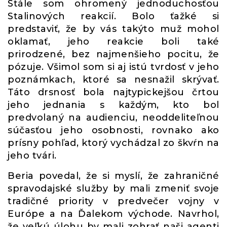
Stále som ohromený jednoduchosťou
Stalinových reakcií. Bolo ťažké si
predstaviť, že by vás takýto muž mohol
oklamať, jeho reakcie boli také
prirodzené, bez najmenšieho pocitu, že
pózuje. Všimol som si aj istú tvrdosť v jeho
poznámkach, ktoré sa nesnažil skrývať.
Táto drsnosť bola najtypickejšou črtou
jeho jednania s každým, kto bol
predvolaný na audienciu, neoddeliteľnou
súčasťou jeho osobnosti, rovnako ako
prísny pohľad, ktorý vychádzal zo škvŕn na
jeho tvári.
Beria povedal, že si myslí, že zahraničné
spravodajské služby by mali zmeniť svoje
tradičné priority v predvečer vojny v
Európe a na Ďalekom východe. Navrhol,
že veľkú úlohu by mali zohrať naši agenti