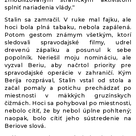
zmobilizovaným straníckym aktivistom
splniť nariadenia vlády.“
Stalin sa zamračil. V ruke mal fajku, ale
hoci bola plná tabaku, nebola zapálená.
Potom gestom známym všetkým, ktorí
sledovali spravodajské filmy, udrel
drevenú zápalku a posunul k sebe
popolník. Neriešil moju nomináciu, ale
vyzval Beriu, aby načrtol priority pre
spravodajské operácie v zahraničí. Kým
Berija rozprával, Stalin vstal od stola a
začal pomaly a potichu prechádzať po
miestnosti v mäkkých gruzínskych
čižmách. Hoci sa pohyboval po miestnosti,
nebolo cítiť, že by nebol úplne pohltený;
naopak, bolo cítiť jeho sústredenie na
Beriove slová.