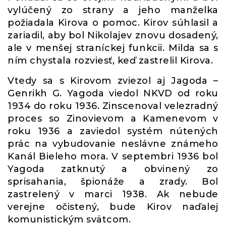
vylúčený zo strany a jeho manželka
požiadala Kirova o pomoc. Kirov súhlasil a
zariadil, aby bol Nikolajev znovu dosadený,
ale v menšej straníckej funkcii. Milda sa s
ním chystala rozviesť, keď zastrelil Kirova.
Vtedy sa s Kirovom zviezol aj Jagoda –
Genrikh G. Yagoda viedol NKVD od roku
1934 do roku 1936. Zinscenoval velezradný
proces so Zinovievom a Kamenevom v
roku 1936 a zaviedol systém nútených
prác na vybudovanie neslávne známeho
Kanál Bieleho mora. V septembri 1936 bol
Yagoda zatknutý a obvinený zo
sprisahania, špionáže a zrady. Bol
zastrelený v marci 1938. Ak nebude
verejne očistený, bude Kirov naďalej
komunistickým svätcom.