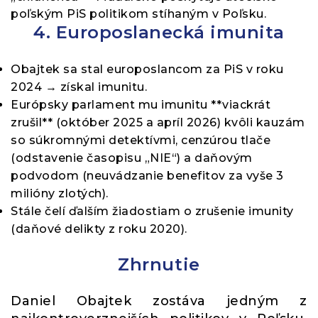
poľským PiS politikom stíhaným v Poľsku.
4. Europoslanecká imunita
Obajtek sa stal europoslancom za PiS v roku
2024 → získal imunitu.
Európsky parlament mu imunitu **viackrát
zrušil** (október 2025 a apríl 2026) kvôli kauzám
so súkromnými detektívmi, cenzúrou tlače
(odstavenie časopisu „NIE“) a daňovým
podvodom (neuvádzanie benefitov za vyše 3
milióny zlotých).
Stále čelí ďalším žiadostiam o zrušenie imunity
(daňové delikty z roku 2020).
Zhrnutie
Daniel Obajtek zostáva jedným z