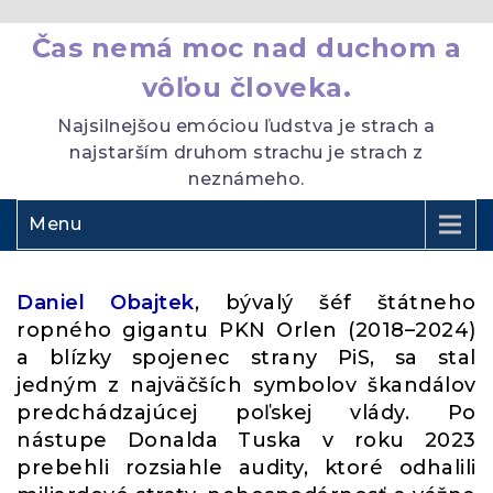
Čas nemá moc nad duchom a
vôľou človeka.
Najsilnejšou emóciou ľudstva je strach a
najstarším druhom strachu je strach z
neznámeho.
Menu
Daniel Obajtek
, bývalý šéf štátneho
ropného gigantu PKN Orlen (2018–2024)
a blízky spojenec strany PiS, sa stal
jedným z najväčších symbolov škandálov
predchádzajúcej poľskej vlády. Po
nástupe Donalda Tuska v roku 2023
prebehli rozsiahle audity, ktoré odhalili