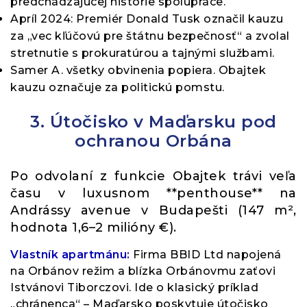
predchádzajúcej histórie spolupráce.
Apríl 2024: Premiér Donald Tusk označil kauzu
za „vec kľúčovú pre štátnu bezpečnosť“ a zvolal
stretnutie s prokuratúrou a tajnými službami.
Samer A. všetky obvinenia popiera. Obajtek
kauzu označuje za politickú pomstu.
3. Útočisko v Maďarsku pod
ochranou Orbána
Po odvolaní z funkcie Obajtek trávi veľa
času v luxusnom **penthouse** na
Andrássy avenue v Budapešti (147 m²,
hodnota 1,6–2 milióny €).
Vlastník apartmánu:
Firma BBID Ltd napojená
na Orbánov režim a blízka Orbánovmu zaťovi
Istvánovi Tiborczovi. Ide o klasický príklad
„chránenca“ – Maďarsko poskytuje útočisko