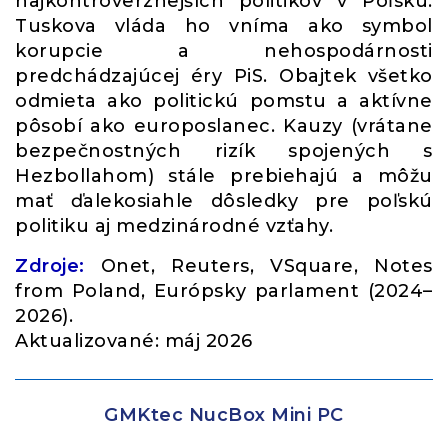
najkontroverznejších politikov v Poľsku.
Tuskova vláda ho vníma ako symbol
korupcie a nehospodárnosti
predchádzajúcej éry PiS. Obajtek všetko
odmieta ako politickú pomstu a aktívne
pôsobí ako europoslanec. Kauzy (vrátane
bezpečnostných rizík spojených s
Hezbollahom) stále prebiehajú a môžu
mať ďalekosiahle dôsledky pre poľskú
politiku aj medzinárodné vzťahy.
Zdroje:
Onet, Reuters, VSquare, Notes
from Poland, Európsky parlament (2024–
2026).
Aktualizované: máj 2026
GMKtec NucBox Mini PC