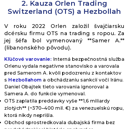
2. Kauza Orlen Trading
Switzerland (OTS) a Hezbollah
V roku 2022 Orlen založil švajčiarsku
dcérsku firmu OTS na trading s ropou. Za
jej šéfa bol vymenovaný **Samer A.**
(libanonského pôvodu).
Kľúčové varovanie:
Interná bezpečnostná služba
Orlenu vydala negatívne stanovisko a varovala
pred Samerom A. kvôli podozreniu z kontaktov
s
Hezbollahom
a obchádzaniu sankcií voči Iránu.
Daniel Obajtek tieto varovania ignoroval a
Samera A. do funkcie vymenoval.
OTS zaplatila preddavky vyše **1,6 miliardy
zlotých** (~370–400 mil. €) za venezuelskú ropu,
ktorá nikdy neprišla.
Obchod sprostredkovala dubajská firma bez