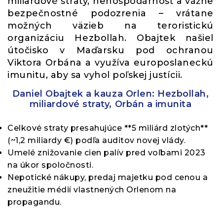
miliardové straty, nehospodárnosť a vážne
bezpečnostné podozrenia – vrátane
možných väzieb na teroristickú
organizáciu Hezbollah. Obajtek našiel
útočisko v Maďarsku pod ochranou
Viktora Orbána a využíva europoslaneckú
imunitu, aby sa vyhol poľskej justícii.
Daniel Obajtek a kauza Orlen: Hezbollah,
miliardové straty, Orbán a imunita
Celkové straty presahujúce **5 miliárd zlotých**
(~1,2 miliardy €) podľa auditov novej vlády.
Umelé znižovanie cien palív pred voľbami 2023
na úkor spoločnosti.
Nepotické nákupy, predaj majetku pod cenou a
zneužitie médií vlastnených Orlenom na
propagandu.