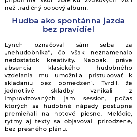
pripomína skôr zbierku zvukových vízií
než tradičný popový album.
Hudba ako spontánna jazda
bez pravidiel
Lynch označoval sám seba za
„nehudobníka“, čo však neznamenalo
nedostatok kreativity. Naopak, práve
absencia klasického hudobného
vzdelania mu umožnila pristupovať k
skladaniu bez obmedzení. Tvrdil, že
jednotlivé skladby vznikali z
improvizovaných jam session, počas
ktorých sa hudobné nápady postupne
premieňali na hotové piesne. Melódie,
rytmy aj texty sa objavovali prirodzene,
bez presného plánu.