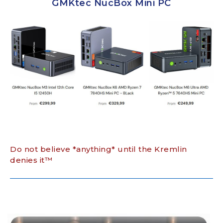
GMKtec NucBox Mini PC
Do not believe *anything* until the Kremlin
denies it™