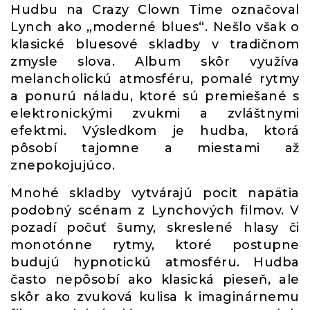
Hudbu na Crazy Clown Time označoval
Lynch ako „moderné blues“. Nešlo však o
klasické bluesové skladby v tradičnom
zmysle slova. Album skôr využíva
melancholickú atmosféru, pomalé rytmy
a ponurú náladu, ktoré sú premiešané s
elektronickými zvukmi a zvláštnymi
efektmi. Výsledkom je hudba, ktorá
pôsobí tajomne a miestami až
znepokojujúco.
Mnohé skladby vytvárajú pocit napätia
podobný scénam z Lynchových filmov. V
pozadí počuť šumy, skreslené hlasy či
monotónne rytmy, ktoré postupne
budujú hypnotickú atmosféru. Hudba
často nepôsobí ako klasická pieseň, ale
skôr ako zvuková kulisa k imaginárnemu