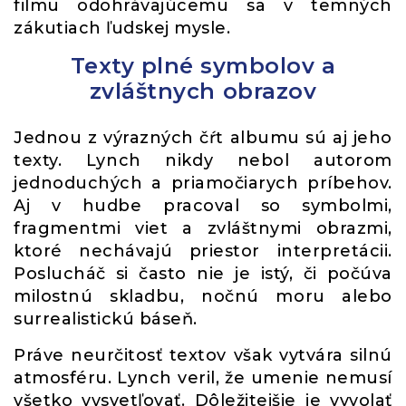
filmu odohrávajúcemu sa v temných
zákutiach ľudskej mysle.
Texty plné symbolov a
zvláštnych obrazov
Jednou z výrazných čŕt albumu sú aj jeho
texty. Lynch nikdy nebol autorom
jednoduchých a priamočiarych príbehov.
Aj v hudbe pracoval so symbolmi,
fragmentmi viet a zvláštnymi obrazmi,
ktoré nechávajú priestor interpretácii.
Poslucháč si často nie je istý, či počúva
milostnú skladbu, nočnú moru alebo
surrealistickú báseň.
Práve neurčitosť textov však vytvára silnú
atmosféru. Lynch veril, že umenie nemusí
všetko vysvetľovať. Dôležitejšie je vyvolať