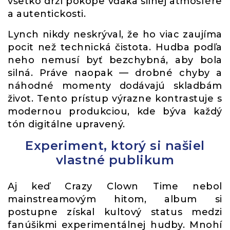
všetko drží pokope vďaka silnej atmosfére
a autentickosti.
Lynch nikdy neskrýval, že ho viac zaujíma
pocit než technická čistota. Hudba podľa
neho nemusí byť bezchybná, aby bola
silná. Práve naopak — drobné chyby a
náhodné momenty dodávajú skladbám
život. Tento prístup výrazne kontrastuje s
modernou produkciou, kde býva každý
tón digitálne upravený.
Experiment, ktorý si našiel
vlastné publikum
Aj keď Crazy Clown Time nebol
mainstreamovým hitom, album si
postupne získal kultový status medzi
fanúšikmi experimentálnej hudby. Mnohí