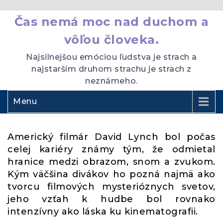
Čas nemá moc nad duchom a
vôľou človeka.
Najsilnejšou emóciou ľudstva je strach a
najstarším druhom strachu je strach z
neznámeho.
Menu
Americký filmár David Lynch bol počas
celej kariéry známy tým, že odmietal
hranice medzi obrazom, snom a zvukom.
Kým väčšina divákov ho pozná najmä ako
tvorcu filmových mysterióznych svetov,
jeho vzťah k hudbe bol rovnako
intenzívny ako láska ku kinematografii.