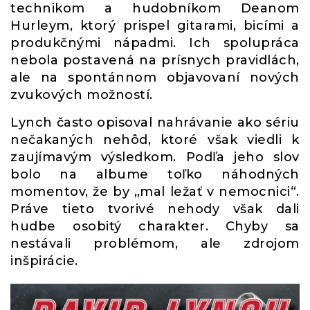
technikom a hudobníkom Deanom
Hurleym, ktorý prispel gitarami, bicími a
produkčnými nápadmi. Ich spolupráca
nebola postavená na prísnych pravidlách,
ale na spontánnom objavovaní nových
zvukových možností.
Lynch často opisoval nahrávanie ako sériu
nečakaných nehôd, ktoré však viedli k
zaujímavým výsledkom. Podľa jeho slov
bolo na albume toľko náhodných
momentov, že by „mal ležať v nemocnici“.
Práve tieto tvorivé nehody však dali
hudbe osobitý charakter. Chyby sa
nestávali problémom, ale zdrojom
inšpirácie.