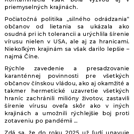
priemyselných krajinách.
Počiatočná politika „silného odrádzania“
občanov od lietania sa ukázala ako
osudná pri ich tolerancii a urýchlila šírenie
vírusu nielen v USA, ale aj za hranicami.
Niekoľkým krajinám sa však darilo lepšie –
najmä Číne.
Rýchle zavedenie a presadzovanie
karanténnej povinnosti pre všetkých
občanov čínskou vládou, ako aj okamžité a
takmer hermetické uzavretie všetkých
hraníc zachránili milióny životov, zastavili
šírenie vírusu oveľa skôr ako v iných
krajinách a umožnili rýchlejšie boj proti
zotaveniu po pandémii …
Zdá sa, že do roku 2025 už ľudí unavuje