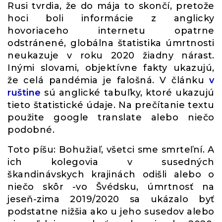
Rusi tvrdia, že do mája to skončí, pretože
hoci boli informácie z anglicky
hovoriaceho internetu opatrne
odstránené, globálna štatistika úmrtnosti
neukazuje v roku 2020 žiadny nárast.
Inými slovami, objektívne fakty ukazujú,
že celá pandémia je falošná. V článku
v
ruštine
sú anglické tabuľky, ktoré ukazujú
tieto štatistické údaje. Na prečítanie textu
použite google translate alebo niečo
podobné.
Toto píšu: Bohužiaľ, všetci sme smrteľní. A
ich kolegovia v susedných
škandinávskych krajinách odišli alebo o
niečo skôr -vo Švédsku, úmrtnosť na
jeseň-zima 2019/2020 sa ukázalo byť
podstatne nižšia ako u jeho susedov alebo