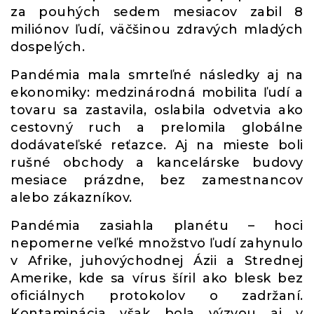
za pouhých sedem mesiacov zabil 8
miliónov ľudí, väčšinou zdravých mladých
dospelých.
Pandémia mala smrteľné následky aj na
ekonomiky: medzinárodná mobilita ľudí a
tovaru sa zastavila, oslabila odvetvia ako
cestovný ruch a prelomila globálne
dodávateľské reťazce. Aj na mieste boli
rušné obchody a kancelárske budovy
mesiace prázdne, bez zamestnancov
alebo zákazníkov.
Pandémia zasiahla planétu – hoci
nepomerne veľké množstvo ľudí zahynulo
v Afrike, juhovýchodnej Ázii a Strednej
Amerike, kde sa vírus šíril ako blesk bez
oficiálnych protokolov o zadržaní.
Kontaminácia však bola výzvou aj v