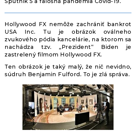
Sputnik 5 a falošná pandémia Covid-19.
Hollywood FX nemôže zachrániť bankrot
USA Inc. Tu je obrázok oválneho
zvukového pódia kancelárie, na ktorom sa
nachádza tzv. „Prezident“ Biden je
zastrelený filmom Hollywood FX.
Ten obrázok je taký malý, že nič nevidno,
súdruh Benjamin Fulford. To je zlá správa.