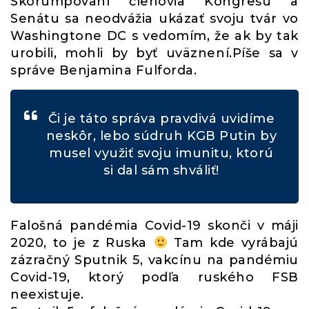
Skorumpovaní členovia Kongresu a
Senátu sa neodvážia ukázať svoju tvár vo
Washingtone DC s vedomím, že ak by tak
urobili, mohli by byť uväznení.Píše sa v
správe Benjamina Fulforda.
Či je táto správa pravdivá uvidíme
neskôr, lebo súdruh KGB Putin by
musel využiť svoju imunitu, ktorú
si dal sám shváliť!
Falošná pandémia Covid-19 skonči v máji
2020, to je z Ruska
Tam kde vyrábajú
zázračný Sputnik 5, vakcínu na pandémiu
Covid-19, ktorý podľa ruského FSB
neexistuje.