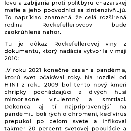
lovu a zabíjania proti politbyru chazarskej
mafie a jeho podvodníci sa zintenzívňujú.
To napríklad znamená, že celá rozšírená
rodina Rockefellerovcov bude
zaokrúhlená nahor.
Tu je dôkaz Rockefellerovej viny z
dokumentu, ktorý nadácia vytvorila v máji
2010:
„V roku 2021 konečne zasiahla pandémia,
ktorú svet očakával roky. Na rozdiel od
H1N1 z roku 2009 bol tento nový kmeň
chrípky pochádzajúci z divých husí
mimoriadne virulentný a smrtiaci.
Dokonca aj tí najpripravenejší na
pandémiu boli rýchlo ohromení, keď vírus
prepukol po celom svete a infikoval
takmer 20 percent svetovej populácie a