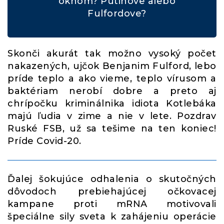
oknom? Putinove alebo
Fulfordove?
Skonči akurát tak možno vysoký počet
nakazených, ujčok Benjanim Fulford, lebo
príde teplo a ako vieme, teplo vírusom a
baktériam nerobí dobre a preto aj
chrípočku kriminálnika idiota Kotlebáka
majú ľudia v zime a nie v lete. Pozdrav
Ruské FSB, už sa tešime na ten koniec!
Príde Covid-20.
Ďalej šokujúce odhalenia o skutočných
dôvodoch prebiehajúcej očkovacej
kampane proti mRNA motivovali
špeciálne sily sveta k zahájeniu operácie