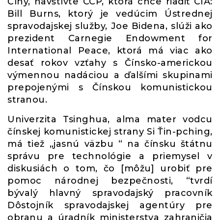
Číny, navštívte CCP, ktorá chce riadiť CIA:
Bill Burns, ktorý je vedúcim Ústrednej
spravodajskej služby, Joe Bidena, slúži ako
prezident Carnegie Endowment for
International Peace, ktorá má viac ako
desať rokov vzťahy s Čínsko-americkou
výmennou nadáciou a ďalšími skupinami
prepojenými s Čínskou komunistickou
stranou.
Univerzita Tsinghua, alma mater vodcu
čínskej komunistickej strany Si Ťin-pching,
má tiež „jasnú väzbu “ na čínsku štátnu
správu pre technológie a priemysel v
diskusiách o tom, čo [môžu] urobiť pre
pomoc národnej bezpečnosti, “tvrdí
bývalý hlavný spravodajský pracovník
Dôstojník spravodajskej agentúry pre
obranu a úradník ministerstva zahraničia