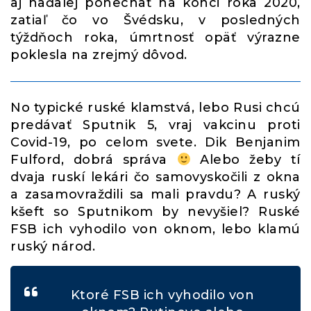
aj naďalej ponechať na konci roka 2020,
zatiaľ čo vo Švédsku, v posledných
týždňoch roka, úmrtnosť opäť výrazne
poklesla na zrejmý dôvod.
No typické ruské klamstvá, lebo Rusi chcú
predávať Sputnik 5, vraj vakcinu proti
Covid-19, po celom svete. Dik Benjanim
Fulford, dobrá správa
Alebo žeby tí
dvaja ruskí lekári čo samovyskočili z okna
a zasamovraždili sa mali pravdu? A ruský
kšeft so Sputnikom by nevyšiel? Ruské
FSB ich vyhodilo von oknom, lebo klamú
ruský národ.
Ktoré FSB ich vyhodilo von