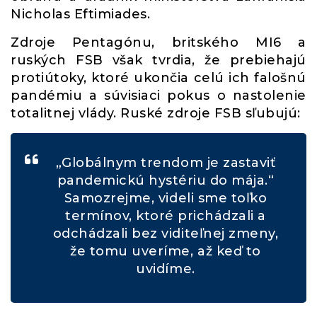
Nicholas Eftimiades.
Zdroje Pentagónu, britského MI6 a
ruských FSB však tvrdia, že prebiehajú
protiútoky, ktoré ukončia celú ich falošnú
pandémiu a súvisiaci pokus o nastolenie
totalitnej vlády. Ruské zdroje FSB sľubujú:
„Globálnym trendom je zastaviť
pandemickú hystériu do mája.“
Samozrejme, videli sme toľko
termínov, ktoré prichádzali a
odchádzali bez viditeľnej zmeny,
že tomu uveríme, až keď to
uvidíme.