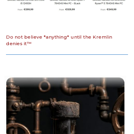
Do not believe *anything* until the Kremlin
denies it™