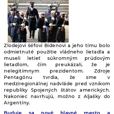
Zlodejovi šéfovi Bidenovi a jeho tímu bolo
odmietnuté použitie vládneho lietadla a
museli letieť súkromným prúdovým
lietadlom, čím preukázali, že je
nelegitímnym prezidentom. Zdroje
Pentagónu tvrdia, že sme v
medziregionálnej nadvláde pred vznikom
republiky Spojených štátov amerických.
Nakoniec navrhujú, možno z Aljašky do
Argentíny.
Buduje sa nové hlavné mesto a