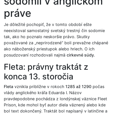
sodomii v anglickom
práve
Je dôležité pochopiť, že v tomto období ešte
neexistoval samostatný svetský trestný čin sodomie
tak, ako ho poznalo neskoršie právo. Skutky
považované za „neprirodzené“ boli prevažne chápané
ako náboženský priestupok alebo hriech. O ich
posudzovaní rozhodovali najmä
cirkevné súdy.
Fleta: právny traktát z
konca 13. storočia
Fleta
vznikla približne v rokoch
1285 až 1290
počas
vlády anglického kráľa Eduarda I. Názov
pravdepodobne pochádza z londýnskej väznice Fleet
Prison, kde mohol byť autor diela väznený alebo kde
bol text dokončený. Traktát bol napísaný v latinčine a