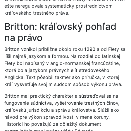
ešte neregulovala systematicky prostredníctvom
kráľovského trestného práva.
Britton: kráľovský pohľad
na právo
Britton
vznikol približne okolo roku
1290
a od Flety sa
líšil najmä jazykom a formou. Na rozdiel od latinskej
Flety bol napísaný v anglo-normanskej francúzštine,
ktorá bola jazykom právnych elít stredovekého
Anglicka. Text pôsobil takmer ako príručka, v ktorej
kráľ vysvetľuje svojim sudcom spôsob výkonu práva.
Britton mal praktický charakter a sústreďoval sa na
fungovanie súdnictva, vyšetrovanie trestných činov,
kráľovskú jurisdikciu a správu kráľovstva. Slúžil ako
návod pre výkon spravodlivosti v mene koruny.
Historici ho považujú za dôležitý dokument