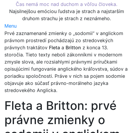
Čas nemá moc nad duchom a vôľou človeka.
Najsilnejšou emóciou ľudstva je strach a najstarším
druhom strachu je strach z neznámeho.
Menu
Prvé zaznamenané zmienky o „sodomii“ v anglickom
právnom prostredí pochádzajú zo stredovekých
právnych traktátov
Fleta
a
Britton
z konca 13.
storočia. Tieto texty neboli zákonníkmi v modernom
zmysle slova, ale rozsiahlymi právnymi príručkami
opisujúcimi fungovanie anglického kráľovstva, súdov a
poriadku spoločnosti. Práve v nich sa pojem sodomie
objavuje ako súčasť právno-morálneho jazyka
stredovekého Anglicka.
Fleta a Britton: prvé
právne zmienky o