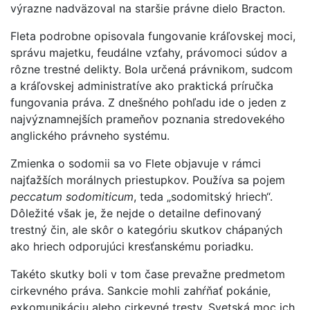
výrazne nadväzoval na staršie právne dielo Bracton.
Fleta podrobne opisovala fungovanie kráľovskej moci,
správu majetku, feudálne vzťahy, právomoci súdov a
rôzne trestné delikty. Bola určená právnikom, sudcom
a kráľovskej administratíve ako praktická príručka
fungovania práva. Z dnešného pohľadu ide o jeden z
najvýznamnejších prameňov poznania stredovekého
anglického právneho systému.
Zmienka o sodomii sa vo Flete objavuje v rámci
najťažších morálnych priestupkov. Používa sa pojem
peccatum sodomiticum
, teda „sodomitský hriech“.
Dôležité však je, že nejde o detailne definovaný
trestný čin, ale skôr o kategóriu skutkov chápaných
ako hriech odporujúci kresťanskému poriadku.
Takéto skutky boli v tom čase prevažne predmetom
cirkevného práva. Sankcie mohli zahŕňať pokánie,
exkomunikáciu alebo cirkevné tresty. Svetská moc ich