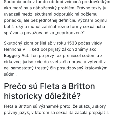
Sodomia bola v tomto období vnímaná predovšetkým
ako morálny a náboženský problém. Právne texty ju
uvádzali medzi skutkami odporujúcimi božiemu
poriadku, ale bez jednotnej definície. Význam pojmu
bol široký a mohol zahŕňať rôzne formy sexuálneho
správania považované za „neprirodzené“.
Skutočný zlom prišiel až v roku
1533
počas vlády
Henricha VIII., keď bol prijatý zákon známy ako
Buggery Act
. Ten po prvý raz preniesol sodomiu z
cirkevnej jurisdikcie do svetského práva a vytvoril z
nej samostatný trestný čin posudzovaný kráľovskými
súdmi.
Prečo sú Fleta a Britton
historicky dôležité?
Fleta a Britton sú významné preto, že ukazujú skorý
právny jazyk, v ktorom sa sexualita začala prepájať s