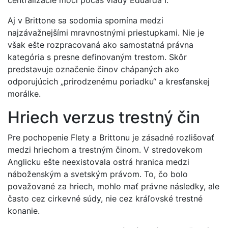
centralizácie moci počas vlády Eduarda I.
Aj v Brittone sa sodomia spomína medzi
najzávažnejšími mravnostnými priestupkami. Nie je
však ešte rozpracovaná ako samostatná právna
kategória s presne definovaným trestom. Skôr
predstavuje označenie činov chápaných ako
odporujúcich „prirodzenému poriadku“ a kresťanskej
morálke.
Hriech verzus trestný čin
Pre pochopenie Flety a Brittonu je zásadné rozlišovať
medzi hriechom a trestným činom. V stredovekom
Anglicku ešte neexistovala ostrá hranica medzi
náboženským a svetským právom. To, čo bolo
považované za hriech, mohlo mať právne následky, ale
často cez cirkevné súdy, nie cez kráľovské trestné
konanie.