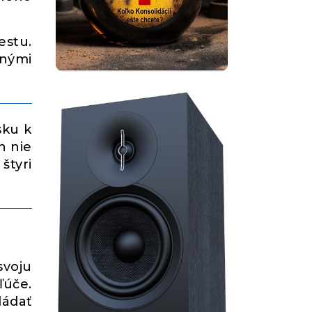
estu.
Inými
sku k
n nie
štyri
svoju
ľúče.
ládať