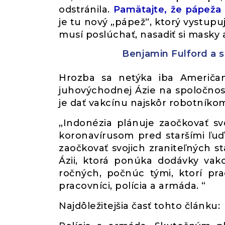
odstránila.
Pamätajte, že pápeža 
je tu nový „pápež“, ktorý vystupu
musí poslúchať, nasadiť si masky a
Benjamin Fulford a 
Hrozba sa netýka iba Američano
juhovýchodnej Ázie na spoločnosť
je dať vakcínu najskôr robotníko
„Indonézia plánuje zaočkovať s
koronavírusom pred staršími ľuďm
zaočkovať svojich zraniteľných st
Ázii, ktorá ponúka dodávky vak
ročných, počnúc tými, ktorí pra
pracovníci, polícia a armáda. “
Najdôležitejšia časť tohto článku: