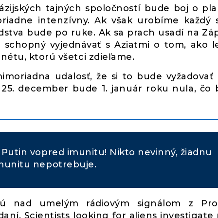
ázijských tajných spoločností bude boj o pl
iadne intenzívny. Ak však urobíme každý 
udstva bude po ruke. Ak sa prach usadí na Zá
chopný vyjednávať s Aziatmi o tom, ako l
nétu, ktorú všetci zdieľame.
imoriadna udalosť, že si to bude vyžadovať
 25. december bude 1. január roku nula, čo
l Putin vopred imunitu! Nikto nevinný, žiadnu
munitu nepotrebuje.
ajú nad umelým rádiovým signálom z Pro
í. Scientists looking for aliens investigate 