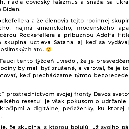
rh, riadia covidský fašizmus a snažia sa ukr
 Biden.
efellera a že členovia tejto rodinnej skupi
ého, ​​najmä amerického, mocenského apa
dcérou Rockefellera a príbuznou Adolfa Hitl
á skupina uctieva Satana, aj keď sa vydáva
moslimských atď.
auci tento týždeň uviedol, že je presvedčen
diny by mali byť zrušené, a varoval, že je to
eptovať, keď prechádzame týmto bezpreced
set“ prostredníctvom svojej fronty Davos svet
veľkého resetu“ je však pokusom o udržanie
kročipmi a digitálnej peňaženky, ku ktorej
.
 je, že skupina, s ktorou bojujú, už svojho p