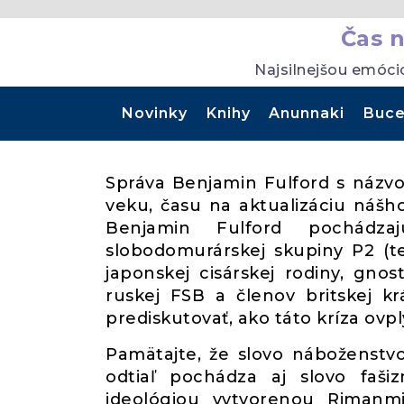
Čas 
Najsilnejšou emóci
Novinky
Knihy
Anunnaki
Buce
Správa Benjamin Fulford s názv
veku, času na aktualizáciu náš
Benjamin Fulford pochádza
slobodomurárskej skupiny P2 (ter
japonskej cisárskej rodiny, gnos
ruskej FSB a členov britskej k
prediskutovať, ako táto kríza ovp
Pamätajte, že slovo náboženstvo 
odtiaľ pochádza aj slovo faš
ideológiou vytvorenou Rimanmi