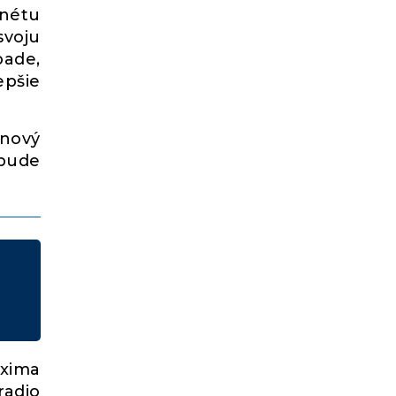
anétu
svoju
pade,
epšie
 nový
 bude
xima
radio