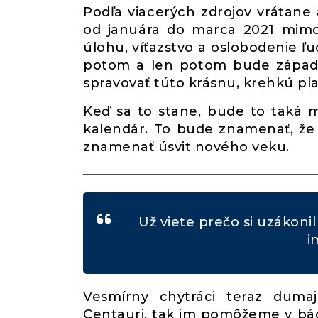
Podľa viacerých zdrojov vrátane 
od januára do marca 2021 mimor
úlohu, víťazstvo a oslobodenie ľ
potom a len potom bude západ s
spravovať túto krásnu, krehkú pla
Keď sa to stane, bude to taká m
kalendár. To bude znamenať, že
znamenať úsvit nového veku.
Už viete prečo si uzákoni
i
Vesmírny chytráci teraz dum
Centauri, tak im pomôžeme v bádan