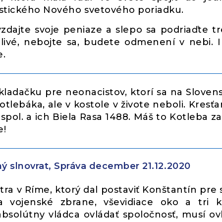
istického Nového svetového poriadku.
dajte svoje peniaze a slepo sa podriaďte tr
dlivé, nebojte sa, budete odmenení v nebi. 
e.
kladačku pre neonacistov, ktorí sa na Sloven
otlebáka, ale v kostole v živote neboli. Kresťa
 spol. a ich Biela Rasa 1488. Máš to Kotleba za 
e!
ý slnovrat, Správa december 21.12.2020
ra v Ríme, ktorý dal postaviť Konštantín pre 
 vojenské zbrane, vševidiace oko a tri k
absolútny vládca ovládať spoločnosť, musí ov