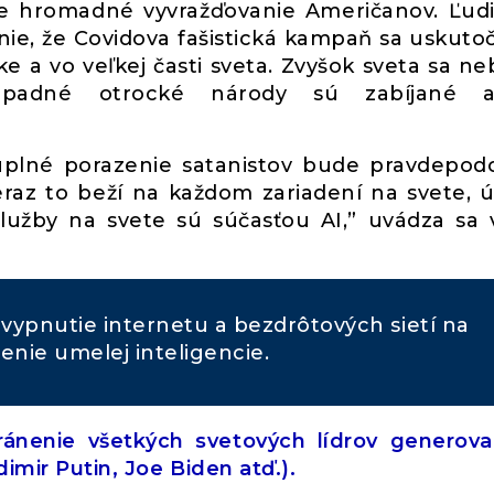
de hromadné vyvražďovanie Američanov. Ľud
ie, že Covidova fašistická kampaň sa uskuto
ke a vo veľkej časti sveta. Zvyšok sveta sa n
západné otrocké národy sú zabíjané a
 úplné porazenie satanistov bude pravdepo
raz to beží na každom zariadení na svete, 
služby na svete sú súčasťou AI,” uvádza sa 
vypnutie internetu a bezdrôtových sietí na
enie umelej inteligencie.
ánenie všetkých svetových lídrov generov
dimir Putin, Joe Biden atď.).