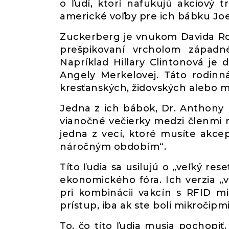
o ľudí, ktorí nafukujú akciový t
americké voľby pre ich bábku Joe
Zuckerberg je vnukom Davida Rock
prešpikovaní vrcholom západn
Napríklad Hillary Clintonová je 
Angely Merkelovej. Táto rodinn
kresťanských, židovských alebo 
Jedna z ich bábok, Dr. Anthony F
vianočné večierky medzi členmi ro
jedna z vecí, ktoré musíte akc
náročným obdobím“.
Títo ľudia sa usilujú o „veľký re
ekonomického fóra. Ich verzia „
pri kombinácii vakcín s RFID mi
prístup, iba ak ste boli mikročipmi
To, čo títo ľudia musia pochopiť,