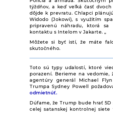
Polícia a armáda. Skutočným p
týždňov, a keď veľká časť dvoch
dôjde k prevratu. Chlapci plánuj
Widodo (Jokowi), s využitím sp
pripravenú náhradu, ktorá sa
kontaktu s Intelom v Jakarte. „
Môžete si byť istí, že máte f
skutočného.
Toto sú typy udalostí, ktoré vie
porazení. Berieme na vedomie, ž
agentúry generál Michael Fly
Trumpa Sydney Powell požadova
odmietnúť.
Dúfame, že Trump bude hrať 5D š
celej satanskej kontrolnej sie