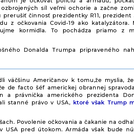
lánom je očkovať políciu a armádu, počka
 ozbrojených síl veľmi ochorie a začne zomi
ú prerušiť činnosť prezidentky R11, prezident
adu z očkovania Covid-19 ako katalyzátora.
 ujme kormidla. To pochádza priamo z m
alošného Donalda Trumpa pripraveného nah
dli väčšinu Američanov k tomu,že myslia, že
e de facto šéf americkej obrannej spravoda
nn a právnička amerického prezidenta Do
li stanné právo v USA,
ktoré však Trump 
ach. Povolenie očkovania a čakanie na odha
te v USA pred útokom. Armáda však bude n