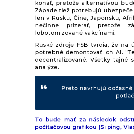
konať, pretože alternatívou bu
Západe tiež potrebujú ubezpečen
len v Rusku, Číne, Japonsku, Afri
nečinne prizerať, pretože 
lobotomizované vakcínami.
Ruské zdroje FSB tvrdia, že na
potrebné demontovať ich AI. “Te
decentralizované. Všetky tajné 
analýze.
Preto navrhujú dočasné 
potlač
To bude mať za následok odstr
počítačovou grafikou (Si ping, Vla