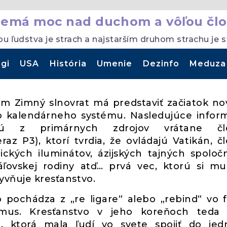
nemá moc nad duchom a vôľou člo
ou ľudstva je strach a najstarším druhom strachu je 
gi
USA
História
Umenie
Dezinfo
Meduza
om Zimný slnovrat má predstaviť začiatok n
ho kalendárneho systému. Nasledujúce infor
jú z primárnych zdrojov vrátane čl
az P3), ktorí tvrdia, že ovládajú Vatikán, č
tických iluminátov, ázijských tajných spoločn
ráľovskej rodiny atď… prvá vec, ktorú si m
lyvňuje kresťanstvo.
pochádza z „re ligare“ alebo „rebind“ vo fa
izmus. Kresťanstvo v jeho koreňoch teda
, ktorá mala ľudí vo svete spojiť do je