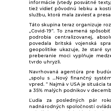
informácie (vtedy posvätné texty
tiež vidieť pôvodnú lebku a kost
službu, ktorá mala zaviesť a presad
Táto skupina teraz organizuje ro
„Covid-19“. To znamená spôsobiť 
podrobia centralizovanej, absol
povedala britská vojenská spra
geopolitike ukazuje, že staré s
preberanie moci vyplňuje medze
tvrdo uhryzli.
Navrhovaná agentúra pre budúce
„spolu s …Nový finančný syst
vpred. “ Najmä v USA je situácia t
a 35% malých podnikov v decembr
Ľudia za posledných pár roko
nadnárodných spoločností ovláda 