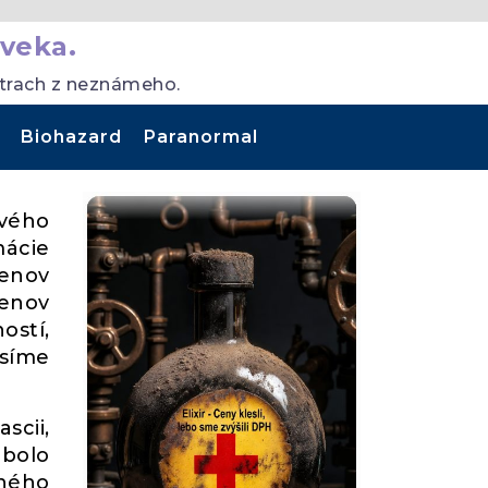
veka.
strach z neznámeho.
Biohazard
Paranormal
ového
mácie
enov
lenov
ostí,
usíme
scii,
 bolo
dného