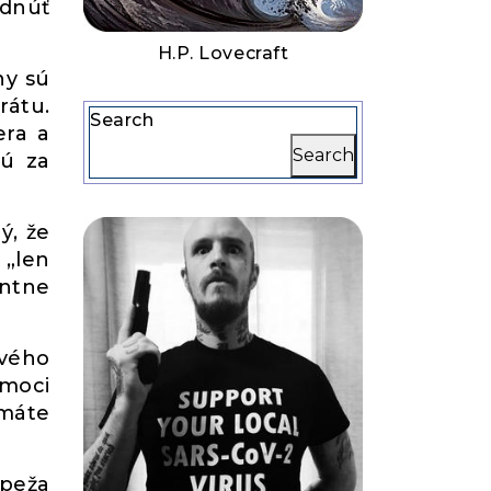
adnúť
H.P. Lovecraft
ny sú
rátu.
Search
era a
Search
jú za
ý, že
 „len
entne
ového
 moci
 máte
ápeža