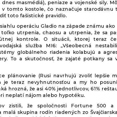
, dnes masmédiá), peniaze a vojenské sily. M
i v tomto kostole, čo naznačuje starodávnu 
iť toto fašistické pravidlo.
zsiahlu operáciu Gladio na západe známu ako 
toľko utrpenia, chaosu a utrpenia, že sa pas
útnej kontrole. O situácii, ktorej teraz če
vodajská služba MI6: „Všeobecná nestabil
ystémy globálneho riadenia kolabujú a agre
ry. To a skutočnosť, že zajaté potkany sa 
 plánovanie (Rusi navrhujú zvoliť lepšie 
ém je teraz nevyhnutnosťou a my ho posu
aká hrozná, že asi 40% jednotlivcov, 61% reštau
i neplatí nájom alebo hypotéku.
v zistili, že spoločnosti Fortune 500 a
malá skupina rodín riadených zo Švajčiarska