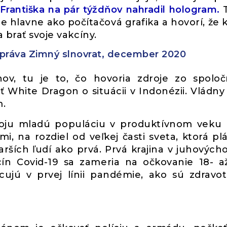
Františka na pár týždňov nahradil hologram.
T
je hlavne ako počítačová grafika a hovorí, že 
 brať svoje vakcíny.
správa Zimný slnovrat, december 2020
v, tu je to, čo hovoria zdroje zo spoloč
 White Dragon o situácii v Indonézii. Vládny
m.
voju mladú populáciu v produktívnom veku 
i, na rozdiel od veľkej časti sveta, ktorá pl
arších ľudí ako prvá. Prvá krajina v juhových
cín Covid-19 sa zameria na očkovanie 18- a
cujú v prvej línii pandémie, ako sú zdravot