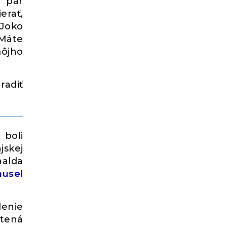
ť pár
erať,
 Joko
 Máte
ôjho
radiť
 boli
jskej
nalda
musel
lenie
útená