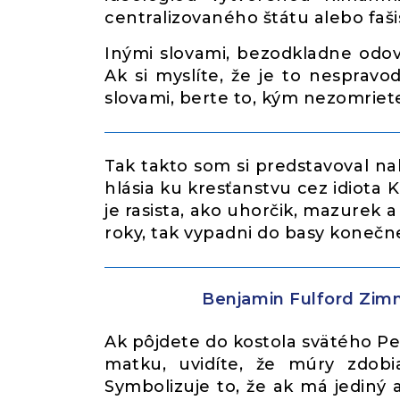
centralizovaného štátu alebo faš
Inými slovami, bezodkladne odovz
Ak si myslíte, že je to nespravo
slovami, berte to, kým nezomriet
Tak takto som si predstavoval na
hlásia ku kresťanstvu cez idiota K
je rasista, ako uhorčik, mazurek a
roky, tak vypadni do basy konečn
Benjamin Fulford Zimn
Ak pôjdete do kostola svätého Pet
matku, uvidíte, že múry zdobia
Symbolizuje to, že ak má jediný 