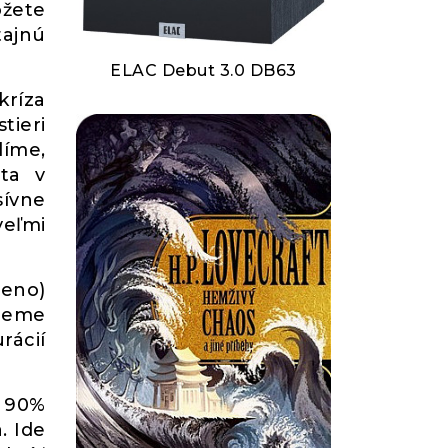
ôžete
tajnú
ELAC Debut 3.0 DB63
kríza
tieri
líme,
ita v
sívne
veľmi
meno)
nieme
rácií
 90%
. Ide