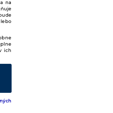
ia na
čňuje
ebude
lebo
dobne
úplne
v ich
aných