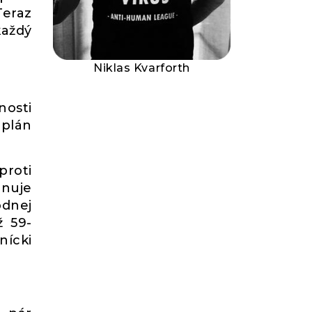
eraz
každý
Niklas Kvarforth
nosti
 plán
proti
ánuje
odnej
ž 59-
nícki