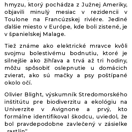
hmyzu, ktorý pochádza z Južnej Ameriky,
objavili minulý mesiac v rezidencii v
Toulone na Francúzskej riviére. Jediné
ďalšie miesto v Európe, kde boli zistené, je
v španielskej Malage.
Tiež známe ako elektrické mravce kvôli
svojmu bolestivému bodnutiu, ktoré je
silnejšie ako žihľava a trvá až tri hodiny,
môžu spôsobiť oslepnutie u domácich
zvierat, ako sú mačky a psy poštípané
okolo očí.
Olivier Blight, výskumník Stredomorského
inštitútu pre biodiverzitu a ekológiu na
Univerzite v Avignone a prvý, kto
formálne identifikoval škodcu, uviedol, že
bol pravdepodobne zavlečený v zásielke
„rastlín“.