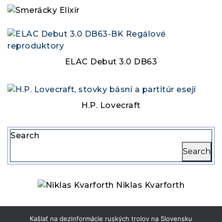
ELAC Debut 3.0 DB63
H.P. Lovecraft
Search
Search
Niklas Kvarforth
Kašlať na dezinformácie ruských trolov na Slovensku