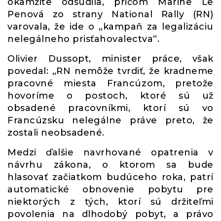
okamžite odsúdila, pričom Marine Le
Penová zo strany National Rally (RN)
varovala, že ide o „kampaň za legalizáciu
nelegálneho prisťahovalectva“.
Olivier Dussopt, minister práce, však
povedal: „RN nemôže tvrdiť, že kradneme
pracovné miesta Francúzom, pretože
hovoríme o postoch, ktoré sú už
obsadené pracovníkmi, ktorí sú vo
Francúzsku nelegálne práve preto, že
zostali neobsadené.
Medzi ďalšie navrhované opatrenia v
návrhu zákona, o ktorom sa bude
hlasovať začiatkom budúceho roka, patrí
automatické obnovenie pobytu pre
niektorých z tých, ktorí sú držiteľmi
povolenia na dlhodobý pobyt, a právo