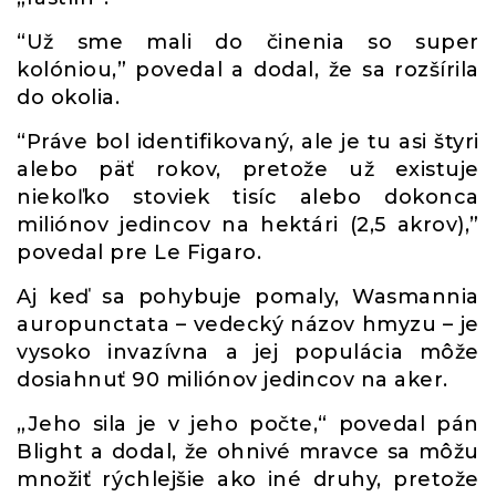
“Už sme mali do činenia so super
kolóniou,” povedal a dodal, že sa rozšírila
do okolia.
“Práve bol identifikovaný, ale je tu asi štyri
alebo päť rokov, pretože už existuje
niekoľko stoviek tisíc alebo dokonca
miliónov jedincov na hektári (2,5 akrov),”
povedal pre Le Figaro.
Aj keď sa pohybuje pomaly, Wasmannia
auropunctata – vedecký názov hmyzu – je
vysoko invazívna a jej populácia môže
dosiahnuť 90 miliónov jedincov na aker.
„Jeho sila je v jeho počte,“ povedal pán
Blight a dodal, že ohnivé mravce sa môžu
množiť rýchlejšie ako iné druhy, pretože