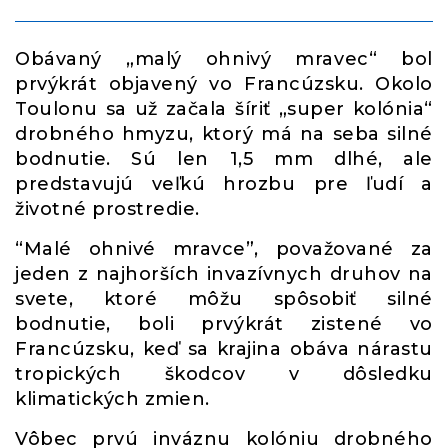
Obávaný „malý ohnivý mravec“ bol
prvýkrát objavený vo Francúzsku. Okolo
Toulonu sa už začala šíriť „super kolónia“
drobného hmyzu, ktorý má na seba silné
bodnutie. Sú len 1,5 mm dlhé, ale
predstavujú veľkú hrozbu pre ľudí a
životné prostredie.
“Malé ohnivé mravce”, považované za
jeden z najhorších invazívnych druhov na
svete, ktoré môžu spôsobiť silné
bodnutie, boli prvýkrát zistené vo
Francúzsku, keď sa krajina obáva nárastu
tropických škodcov v dôsledku
klimatických zmien.
Vôbec prvú inváznu kolóniu drobného