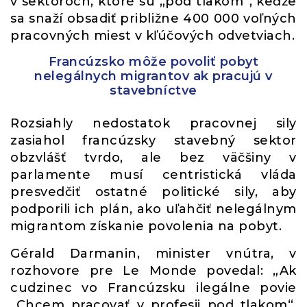
v sektoroch, ktoré sú „pod tlakom“, keďže
sa snaží obsadiť približne 400 000 voľných
pracovných miest v kľúčových odvetviach.
Francúzsko môže povoliť pobyt
nelegálnych migrantov ak pracujú v
stavebníctve
Rozsiahly nedostatok pracovnej sily
zasiahol francúzsky stavebný sektor
obzvlášť tvrdo, ale bez väčšiny v
parlamente musí centristická vláda
presvedčiť ostatné politické sily, aby
podporili ich plán, ako uľahčiť nelegálnym
migrantom získanie povolenia na pobyt.
Gérald Darmanin, minister vnútra, v
rozhovore pre Le Monde povedal: „Ak
cudzinec vo Francúzsku ilegálne povie
„Chcem pracovať v profesii pod tlakom“,