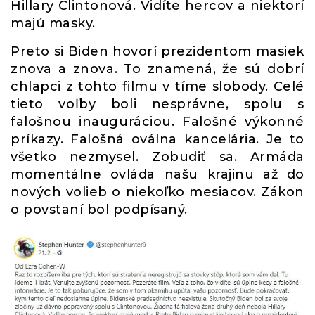
Hillary Clintonová. Vidíte hercov a niektorí
majú masky.
Preto si Biden hovorí prezidentom masiek
znova a znova. To znamená, že sú dobrí
chlapci z tohto filmu v tíme slobody. Celé
tieto voľby boli nesprávne, spolu s
falošnou inauguráciou. Falošné výkonné
príkazy. Falošná oválna kancelária. Je to
všetko nezmysel. Zobudiť sa. Armáda
momentálne ovláda našu krajinu až do
nových volieb o niekoľko mesiacov. Zákon
o povstaní bol podpísaný.