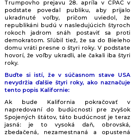
Trumpovho prejavu 28. apríla v CPAC v
podstate povedal publiku, aby prijalo
ukradnuté voľby, pričom uviedol, že
republikáni budú v nasledujúcich štyroch
rokoch jadrom snáh postaviť sa proti
demokratom. Sľúbil tiež, že sa do Bieleho
domu vráti presne o štyri roky. V podstate
hovorí, že voľby ukradli, ale čakali iba štyri
roky.
Buďte si istí, že v súčasnom stave USA
nevydržia ďalšie štyri roky, ako naznačuje
tento popis Kalifornie:
Ak bude Kalifornia pokračovať v
napredovaní do budúcnosti pre zvyšok
Spojených štátov, táto budúcnosť je teraz
jasná: je to vysoká daň, obrovská,
zbedačená, nezamestnaná a opustená