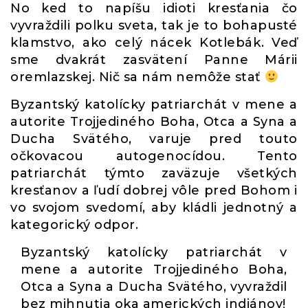
No ked to napíšu idioti kresťania čo
vyvraždili polku sveta, tak je to bohapusté
klamstvo, ako celý nácek Kotlebák. Veď
sme dvakrát zasvätení Panne Márii
oremlazskej. Nič sa nám nemôže stať
Byzantský katolícky patriarchát v mene a
autorite Trojjediného Boha, Otca a Syna a
Ducha Svätého, varuje pred touto
očkovacou autogenocídou. Tento
patriarchát týmto zaväzuje všetkých
kresťanov a ľudí dobrej vôle pred Bohom i
vo svojom svedomí, aby kládli jednotný a
kategorický odpor.
Byzantský katolícky patriarchát v
mene a autorite Trojjediného Boha,
Otca a Syna a Ducha Svätého, vyvraždil
bez mihnutia oka amerických indiánov!