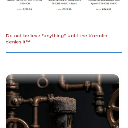
Do not believe *anything* until the Kremlin
denies it™