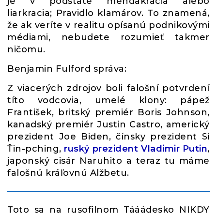
je v podstate mendakracia alebo
liarkracia; Pravidlo klamárov. To znamená,
že ak veríte v realitu opísanú podnikovými
médiami, nebudete rozumieť takmer
ničomu.
Benjamin Fulford správa:
Z viacerých zdrojov boli falošní potvrdení
títo vodcovia, umelé klony: pápež
František, britský premiér Boris Johnson,
kanadský premiér Justin Castro, americký
prezident Joe Biden, čínsky prezident Si
Ťin-pching,
ruský prezident Vladimir Putin
,
japonský cisár Naruhito a teraz tu máme
falošnú kráľovnú Alžbetu.
Toto sa na rusofilnom Tááádesko NIKDY