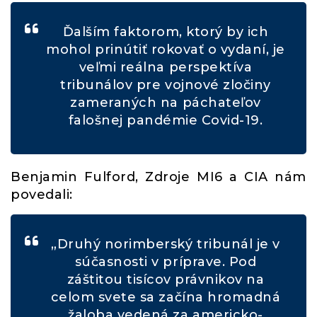
Ďalším faktorom, ktorý by ich
mohol prinútiť rokovať o vydaní, je
veľmi reálna perspektíva
tribunálov pre vojnové zločiny
zameraných na páchateľov
falošnej pandémie Covid-19.
Benjamin Fulford, Zdroje MI6 a CIA nám
povedali:
„Druhý norimberský tribunál je v
súčasnosti v príprave. Pod
záštitou tisícov právnikov na
celom svete sa začína hromadná
žaloba vedená za americko-