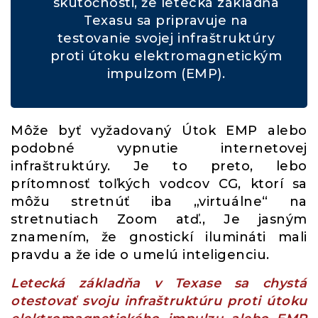
skutočnosti, že letecká základňa
Texasu sa pripravuje na
testovanie svojej infraštruktúry
proti útoku elektromagnetickým
impulzom (EMP).
Môže byť vyžadovaný Útok EMP alebo
podobné vypnutie internetovej
infraštruktúry. Je to preto, lebo
prítomnosť toľkých vodcov CG, ktorí sa
môžu stretnúť iba „virtuálne“ na
stretnutiach Zoom atď., Je jasným
znamením, že gnostickí ilumináti mali
pravdu a že ide o umelú inteligenciu.
Letecká základňa v Texase sa chystá
otestovať svoju infraštruktúru proti útoku