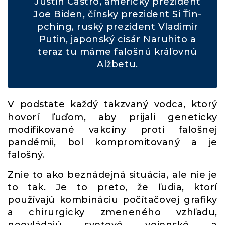
Justin Castro, americký prezident
Joe Biden, čínsky prezident Si Ťin-
pching, ruský prezident Vladimir
Putin, japonský cisár Naruhito a
teraz tu máme falošnú kráľovnú
Alžbetu.
V podstate každý takzvaný vodca, ktorý
hovorí ľuďom, aby prijali geneticky
modifikované vakcíny proti falošnej
pandémii, bol kompromitovaný a je
falošný.
Znie to ako beznádejná situácia, ale nie je
to tak. Je to preto, že ľudia, ktorí
používajú kombináciu počítačovej grafiky
a chirurgicky zmeneného vzhľadu,
neovládajú svetové vojenské a