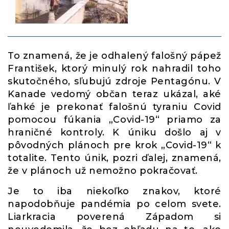
To znamená, že je odhalený falošný pápež
František, ktorý minulý rok nahradil toho
skutočného, ​​sľubujú zdroje Pentagónu. V
Kanade vedomý občan teraz ukázal, aké
ľahké je prekonať falošnú tyraniu Covid
pomocou fúkania „Covid-19“ priamo za
hraničné kontroly. K úniku došlo aj v
pôvodných plánoch pre krok „Covid-19“ k
totalite. Tento únik, pozri ďalej, znamená,
že v plánoch už nemožno pokračovať.
Je to iba niekoľko znakov, ktoré
napodobňuje pandémia po celom svete.
Liarkracia poverená Západom si