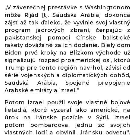
„V záverečnej prestávke s Washingtonom
môže Rijád [tj. Saudská Arábia] dokonca
zájsť až tak ďaleko, že vyvinie svoj vlastný
program jadrových zbraní, čerpajúc z
pakistanskej pomoci Čínske balistické
rakety dovážané za ich dodanie. Biely dom
Biden prvé kroky na Blízkom východe už
signalizujú rozpad proamerickej osi, ktorú
Trump pre tento región navrhol, závisí od
série vojenských a diplomatických dohôd,
Saudská Arábia, Spojené prepojenie
Arabské emiráty a Izrael.“
Potom Izrael použil svoje vlastné bojové
lietadlá, ktoré vyzerali ako americké, na
útok na iránske pozície v Sýrii. Izrael
potom bombardoval jednu zo svojich
vlastných lodí a obvinil „iránsku odvetu“.