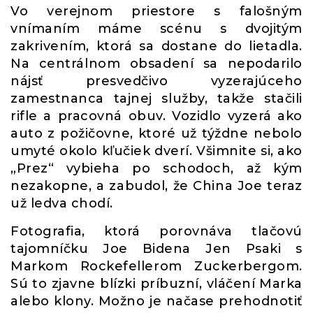
Vo verejnom priestore s falošným
vnímaním máme scénu s dvojitým
zakrivením, ktorá sa dostane do lietadla.
Na centrálnom obsadení sa nepodarilo
nájsť presvedčivo vyzerajúceho
zamestnanca tajnej služby, takže stačili
rifle a pracovná obuv. Vozidlo vyzerá ako
auto z požičovne, ktoré už týždne nebolo
umyté okolo kľučiek dverí. Všimnite si, ako
„Prez“ vybieha po schodoch, až kým
nezakopne, a zabudol, že China Joe teraz
už ledva chodí.
Fotografia, ktorá porovnáva tlačovú
tajomníčku Joe Bidena Jen Psaki s
Markom Rockefellerom Zuckerbergom.
Sú to zjavne blízki príbuzní, vláčení Marka
alebo klony. Možno je načase prehodnotiť