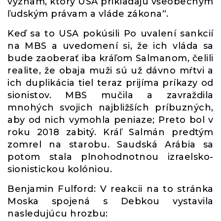
význam, ktorý USA prikladajú všeobecným
ľudským právam a vláde zákona“.
Keď sa to USA pokúsili Po uvalení sankcií
na MBS a uvedomení si, že ich vláda sa
bude zaoberať iba kráľom Salmanom, čelili
realite, že obaja muži sú už dávno mŕtvi a
ich duplikácia tiel teraz prijíma príkazy od
sionistov. MBS mučila a zavraždila
mnohých svojich najbližších príbuzných,
aby od nich vymohla peniaze; Preto bol v
roku 2018 zabitý. Kráľ Salmán predtým
zomrel na starobu. Saudská Arábia sa
potom stala plnohodnotnou izraelsko-
sionistickou kolóniou.
Benjamin Fulford: V reakcii na to stránka
Moska spojená s Debkou vystavila
nasledujúcu hrozbu: