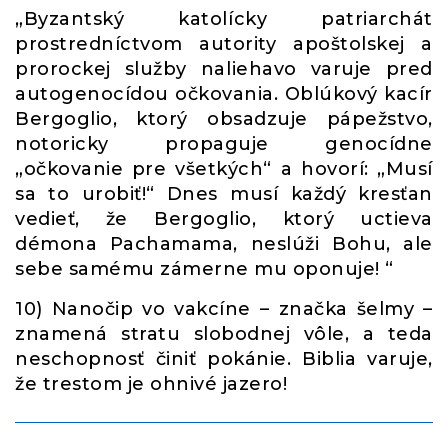
„Byzantský katolícky patriarchát
prostredníctvom autority apoštolskej a
prorockej služby naliehavo varuje pred
autogenocídou očkovania. Oblúkový kacír
Bergoglio, ktorý obsadzuje pápežstvo,
notoricky propaguje genocídne
„očkovanie pre všetkých“ a hovorí: „Musí
sa to urobiť!“ Dnes musí každý kresťan
vedieť, že Bergoglio, ktorý uctieva
démona Pachamama, neslúži Bohu, ale
sebe samému zámerne mu oponuje! “
10) Nanočip vo vakcíne – značka šelmy –
znamená stratu slobodnej vôle, a teda
neschopnosť činiť pokánie. Biblia varuje,
že trestom je ohnivé jazero!