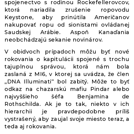
spojenectvo s rodinou Rockefellerovcov,
ktorá nariadila zrušenie ropovodu
Keystone, aby prinútila Američanov
nakupovať ropu od sionistami ovládanej
Saudskej Arábie. Aspoň Kanaďania
neobchádzajú sekanie novinárov.
V obidvoch prípadoch môžu byť nové
rokovania o kapitulácii spojené s trochu
tajuplnou správou, ktorá nám bola
zaslaná z MI6, v ktorej sa uvádza, že člen
„DNA Illuminati“ bol zabitý. Môže to byť
odkaz na chazarskú mafiu Pindar alebo
najvyššieho šéfa Benjamina de
Rothschilda. Ak je to tak, niekto v ich
hierarchii je pravdepodobne príliš
vystrašený, aby zaujal svoje miesto teraz, a
teda aj rokovania.