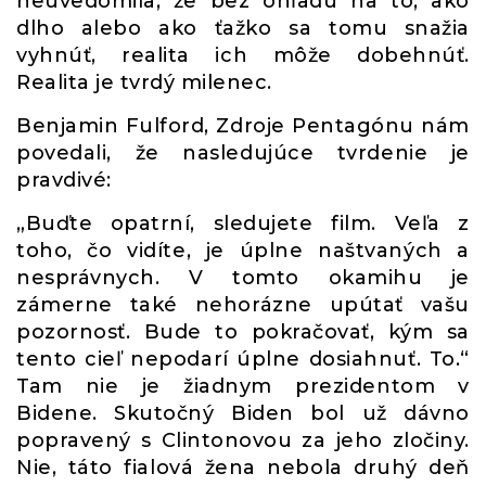
neuvedomila, že bez ohľadu na to, ako
dlho alebo ako ťažko sa tomu snažia
vyhnúť, realita ich môže dobehnúť.
Realita je tvrdý milenec.
Benjamin Fulford, Zdroje Pentagónu nám
povedali, že nasledujúce tvrdenie je
pravdivé:
„Buďte opatrní, sledujete film. Veľa z
toho, čo vidíte, je úplne naštvaných a
nesprávnych. V tomto okamihu je
zámerne také nehorázne upútať vašu
pozornosť. Bude to pokračovať, kým sa
tento cieľ nepodarí úplne dosiahnuť. To.“
Tam nie je žiadnym prezidentom v
Bidene. Skutočný Biden bol už dávno
popravený s Clintonovou za jeho zločiny.
Nie, táto fialová žena nebola druhý deň