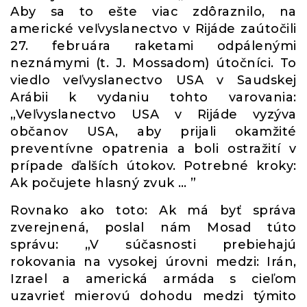
Aby sa to ešte viac zdôraznilo, na
americké veľvyslanectvo v Rijáde zaútočili
27. februára raketami odpálenými
neznámymi (t. J. Mossadom) útočníci. To
viedlo veľvyslanectvo USA v Saudskej
Arábii k vydaniu tohto varovania:
„Veľvyslanectvo USA v Rijáde vyzýva
občanov USA, aby prijali okamžité
preventívne opatrenia a boli ostražití v
prípade ďalších útokov. Potrebné kroky:
Ak počujete hlasný zvuk … ”
Rovnako ako toto: Ak má byť správa
zverejnená, poslal nám Mosad túto
správu: „V súčasnosti prebiehajú
rokovania na vysokej úrovni medzi: Irán,
Izrael a americká armáda s cieľom
uzavrieť mierovú dohodu medzi týmito