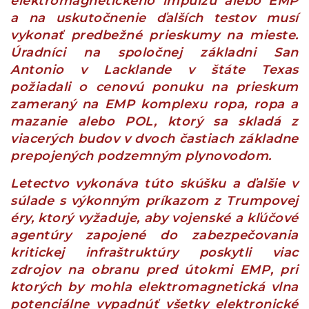
elektromagnetického impulzu alebo EMP
a na uskutočnenie ďalších testov musí
vykonať predbežné prieskumy na mieste.
Úradníci na spoločnej základni San
Antonio v Lacklande v štáte Texas
požiadali o cenovú ponuku na prieskum
zameraný na EMP komplexu ropa, ropa a
mazanie alebo POL, ktorý sa skladá z
viacerých budov v dvoch častiach základne
prepojených podzemným plynovodom.
Letectvo vykonáva túto skúšku a ďalšie v
súlade s výkonným príkazom z Trumpovej
éry, ktorý vyžaduje, aby vojenské a kľúčové
agentúry zapojené do zabezpečovania
kritickej infraštruktúry poskytli viac
zdrojov na obranu pred útokmi EMP, pri
ktorých by mohla elektromagnetická vlna
potenciálne vypadnúť všetky elektronické