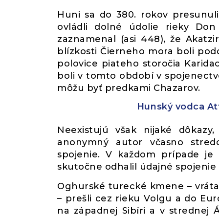
Huni sa do 380. rokov presunul
ovládli dolné údolie rieky Do
zaznamenal (asi 448), že Akatzirov
blízkosti Čierneho mora boli podd
polovice piateho storočia Karidac
boli v tomto období v spojenectve 
môžu byť predkami Chazarov.
Hunský vodca Atti
Neexistujú však nijaké dôkazy,
anonymný autor včasno stredo
spojenie. V každom prípade je
skutočne odhalil údajné spojenie
Oghurské turecké kmene – vráta
– prešli cez rieku Volgu a do Eur
na západnej Sibíri a v strednej Á