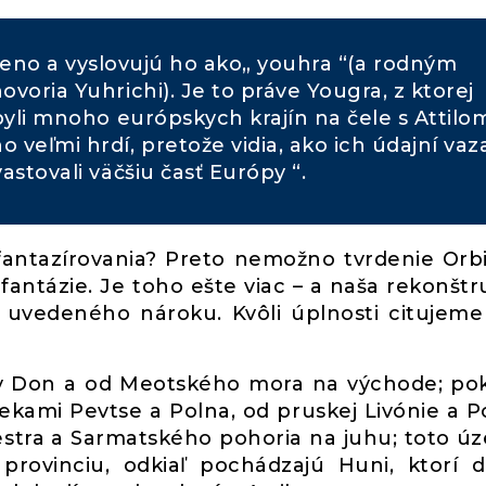
meno a vyslovujú ho ako„ youhra “(a rodným
ovoria Yuhrichi). Je to práve Yougra, z ktorej
byli mnoho európskych krajín na čele s Attilo
veľmi hrdí, pretože vidia, ako ich údajní vaza
astovali väčšiu časť Európy “.
fantazírovania? Preto nemožno tvrdenie Orb
fantázie. Je toho ešte viac – a naša rekonštr
e uvedeného nároku. Kvôli úplnosti citujeme
eky Don a od Meotského mora na východe; po
iekami Pevtse a Polna, od pruskej Livónie a P
estra a Sarmatského pohoria na juhu; toto ú
provinciu, odkiaľ pochádzajú Huni, ktorí d