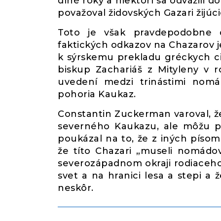
dlhé roky a niektorí sa odvážili 
považoval židovských Gazari žijú
Toto je však pravdepodobne 
faktických odkazov na Chazarov j
k sýrskemu prekladu gréckych cir
biskup Zachariáš z Mityleny v ro
uvedení medzi trinástimi nom
pohoria Kaukaz.
Constantin Zuckerman varoval, že
severného Kaukazu, ale môžu po
poukázal na to, že z iných píso
že títo Chazari „museli nomádo
severozápadnom okraji rodiaceho 
svet a na hranici lesa a stepi a
neskôr.