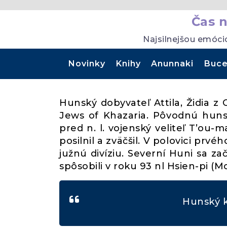
Čas 
Najsilnejšou emóci
Novinky
Knihy
Anunnaki
Buce
Hunský dobyvateľ Attila, Židia z 
Jews of Khazaria. Pôvodnú hunskú
pred n. l. vojenský veliteľ T’ou
posilnil a zväčšil. V polovici prvé
južnú divíziu. Severní Huni sa za
spôsobili v roku 93 nl Hsien-pi (M
Hunský k