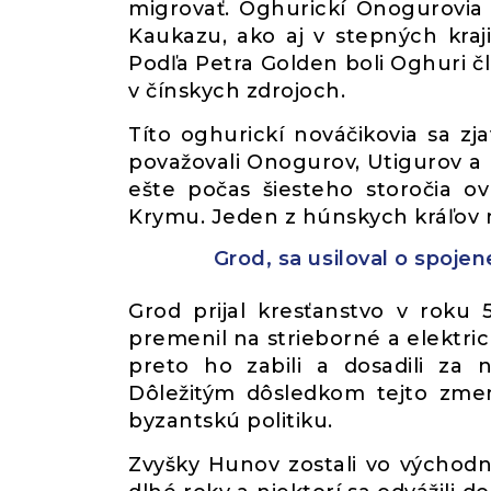
migrovať. Oghurickí Onogurovia
Kaukazu, ako aj v stepných kra
Podľa Petra Golden boli Oghuri č
v čínskych zdrojoch.
Títo oghurickí nováčikovia sa zj
považovali Onogurov, Utigurov a
ešte počas šiesteho storočia ov
Krymu. Jeden z húnskych kráľo
Grod, sa usiloval o spoje
Grod prijal kresťanstvo v roku
premenil na strieborné a elektri
preto ho zabili a dosadili za
Dôležitým dôsledkom tejto zmen
byzantskú politiku.
Zvyšky Hunov zostali vo východ