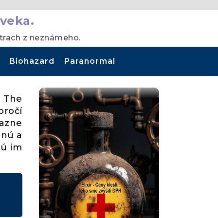
veka.
strach z neznámeho.
Biohazard
Paranormal
, The
oročí
razne
rnú a
rú im