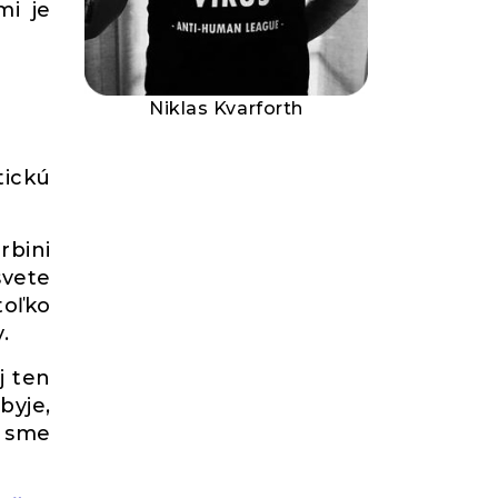
mi je
Niklas Kvarforth
tickú
rbini
svete
toľko
.
j ten
byje,
y sme