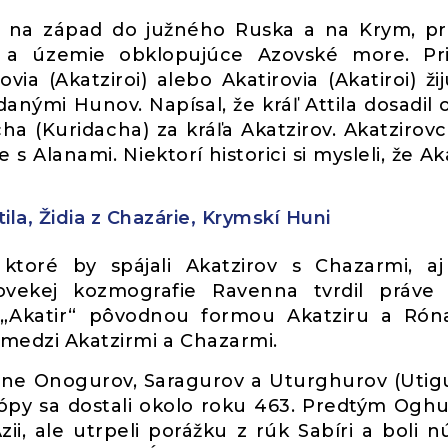
i na západ do južného Ruska a na Krym, p
n a územie obklopujúce Azovské more. Pr
ia (Akatziroi) alebo Akatirovia (Akatiroi) žij
anými Hunov. Napísal, že kráľ Attila dosadil 
ha (Kuridacha) za kráľa Akatzirov. Akatzirovci
s Alanami. Niektorí historici si mysleli, že Aka
la, Židia z Chazárie, Krymskí Huni
 ktoré by spájali Akatzirov s Chazarmi, a
vekej kozmografie Ravenna tvrdil práve 
 „Akatir“ pôvodnou formou Akatziru a Rón
 medzi Akatzirmi a Chazarmi.
ne Onogurov, Saragurov a Uturghurov (Utig
ópy sa dostali okolo roku 463. Predtým Oghuri
zii, ale utrpeli porážku z rúk Sabíri a boli n