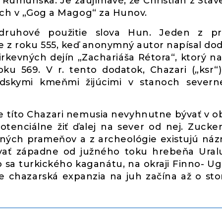
do Rumunska. Je zaujímavé, že Christian z Stav
cich v „Gog a Magog“ za Hunov.
druhové použitie slova Hun. Jeden z pr
e z roku 555, keď anonymný autor napísal do
kevných dejín „Zachariáša Rétora“, ktorý na
ku 569. V r. tento dodatok, Chazari („ksr“)
ádskymi kmeňmi žijúcimi v stanoch sever
 títo Chazari nemusia nevyhnutne bývať v ob
tenciálne žiť ďalej na sever od nej. Zuck
mných prameňov a z archeológie existujú náz
vať západne od južného toku hrebeňa Ural
sa turkického kaganátu, na okraji Finno- Ug
 že chazarská expanzia na juh začína až o sto