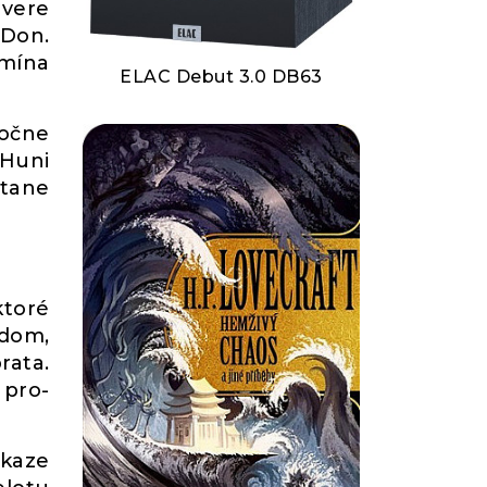
evere
 Don.
omína
ELAC Debut 3.0 DB63
točne
 Huni
átane
ktoré
odom,
rata.
 pro-
ukaze