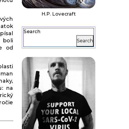
elotu
H.P. Lovecraft
vých
datok
Search
písal
 boli
Search
ne od
lasti
erman
naky,
u: na
rický
ročie