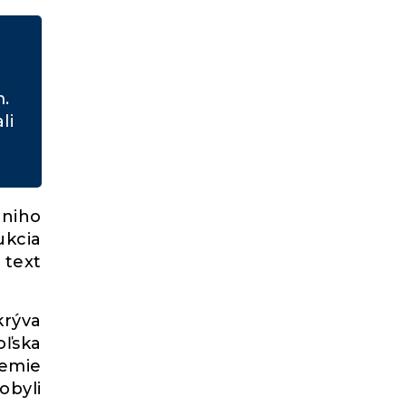
m.
li
iniho
ukcia
 text
krýva
oľska
zemie
obyli