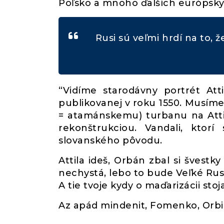
Poľsko a mnoho ďalších európskyc
Rusi sú veľmi hrdí na to, ž
“Vidíme starodávny portrét Att
publikovanej v roku 1550. Musí
= atamánskemu) turbanu na Attil
rekonštrukciou. Vandali, ktorí
slovanského pôvodu.
Attila ideš, Orbán zbal si švestk
nechystá, lebo to bude Veľké Rus
A tie tvoje kydy o maďarizácii stoj
Az apád mindenit, Fomenko, Orbi