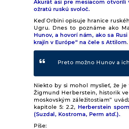
Akurát asi pre mesiacom otvorili
ožratú ruskú svoloč.
Keď Orbini opisuje hranice ruské
Ugru. Dnes to poznáme ako Maď
Hunov, a hovorí nám, ako sa Rusi 
krajín v Európe“ na čele s Attilom
.
Preto možno Hunov a ich 
Niekto by si mohol myslieť, že j
Žigmund Herberstein, historik ve
moskovským záležitostiam“ uvád
kapitole 5: 2.2,
Herberstein spom
(Suzdal, Kostroma, Perm atď.).
Píše: