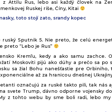
 z Attilu Rus, lebo asi každý človek na Ze
menkovej Ruskej ríše, Ćíny, Kitai
masky, toto stojí zato, srandy kopec
 ruský Sputnik 5. Nie preto, že celú energe
le preto “Lebo je Rus”
vensko Kremľu, kedy a ako samu zachce. O
ožatí Moskoviti pijú ako dúhy a prečo sa po 
nsku sa žial Bohu nanešťastie pre Orbiniho, 
exponenciálne až za hranicou dnešnej Ukrajiny
etanti označujú za ruské takto pili, tak nás a
en na svete Trump, dávno odporne vojensky do
y z tohto webu by sme boli radi, lebo m