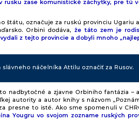
 v rusku zase komunistické záchytky, pre tú 
ho štátu, označuje za ruskú provinciu Ugariu 
arsko. Orbini dodáva,
že táto zem je rod
vydali z tejto provincie a dobyli mnoho „najle
slávneho náčelníka Attilu označiť za Rusov.
e to nadbytočné a zjavne Orbiniho fantázia – 
ľkej autority a autor knihy s názvom „Pozná
za presne to isté. Ako sme spomenuli v CH
ína Yougru vo svojom zozname ruských prov