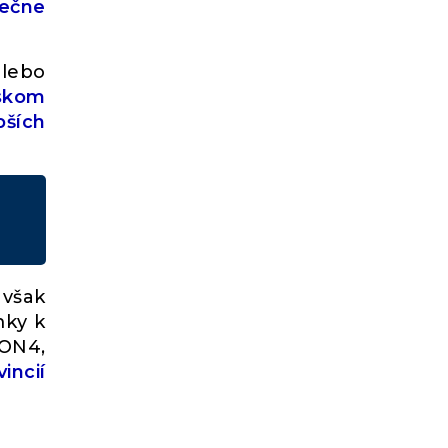
večne
alebo
iskom
pších
avšak
mky k
RON4,
incií