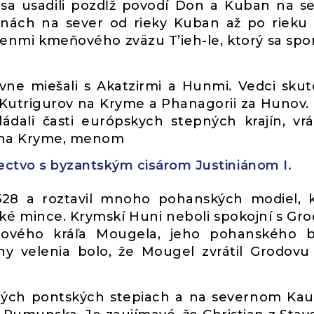
 sa usadili pozdĺž povodí Don a Kuban na s
jinách na sever od rieky Kuban až po rieku
lenmi kmeňového zväzu T’ieh-le, ktorý sa sp
avne miešali s Akatzirmi a Hunmi. Vedci sku
 Kutrigurov na Kryme a Phanagorii za Hunov.
ládali časti európskych stepných krajín, vr
v na Kryme, menom
nectvo s byzantským cisárom Justiniánom I.
 528 a roztavil mnoho pohanských modiel, 
cké mince. Krymskí Huni neboli spokojní s Gr
 nového kráľa Mougela, jeho pohanského b
y velenia bolo, že Mougel zvrátil Grodovu
ných pontských stepiach a na severnom Ka