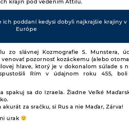
h krajín pod vedením Attilu.
e ich poddaní kedysi dobyli najkrajšie krajiny v
Európe
ilu zo slávnej Kozmografie S. Munstera, ú
me venovať pozornosť kozáckemu (alebo otom
ovej hlave, ktorý je v dokonalom súlade s 
 spustošili Rím v údajnom roku 455, boli
y a spakuj sa do Izraela. Žiadne Veľké Maďars
ko.
a akurát za sračku, si Rus a nie Maďar, Zárva!
ni urak