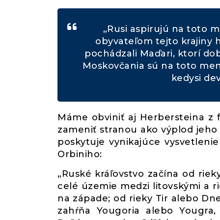
„Rusi aspirujú na toto 
obyvateľom tejto krajiny h
pochádzali Maďari, ktorí do
Moskovčania sú na toto meno 
kedysi dev
Máme obviniť aj Herbersteina z 
zameniť stranou ako výplod jeho 
poskytuje vynikajúce vysvetleni
Orbiniho:
„Ruské kráľovstvo začína od ri
celé územie medzi litovskými a r
na západe; od rieky Tir alebo Dn
zahŕňa Yougoria alebo Yougra, 