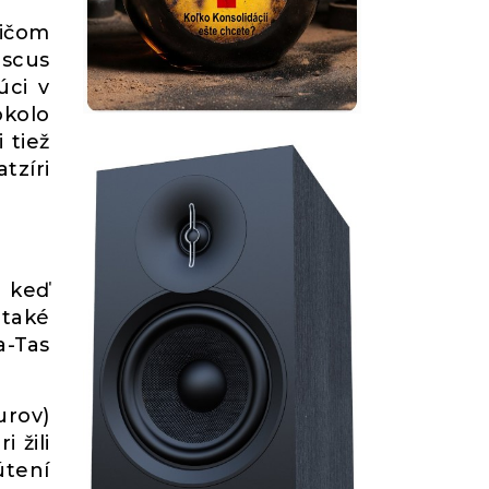
ričom
iscus
úci v
okolo
 tiež
tzíri
j keď
také
a-Tas
urov)
 žili
útení