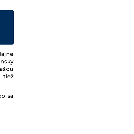
dajne
ansky
našou
 tiež
ko sa