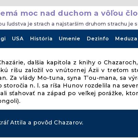
nemá moc nad duchom a vôľou člo
ou ľudstva je strach a najstarším druhom strachu je 
gi
USA
História
Umenie
Dezinfo
Meduza
Chazárie, dalšia kapitola z knihy o Chazaroch
 ríšu založil vo vnútornej Ázii v treťom st
-man. Za vlády Mo-tuna, syna T’ou-mana, sa vý
ho storočia n. l. sa ríša Hunov rozdelila na seve
čali sťahovať na západ po veľkej porážke, kto
ongoli).
ráľ Attila a povôd Chazarov.