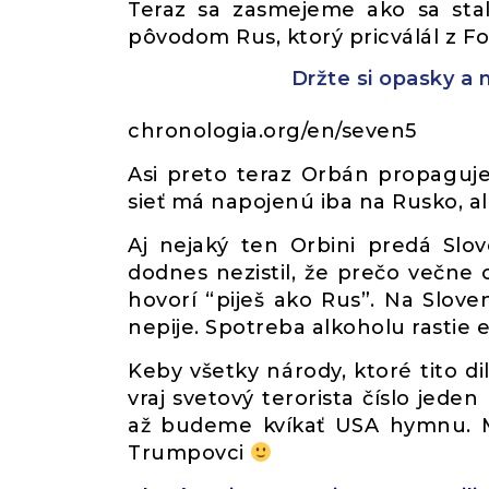
Teraz sa zasmejeme ako sa stal
pôvodom Rus, ktorý pricválál z Fo
Držte si opasky a 
chronologia.org/en/seven5
Asi preto teraz Orbán propaguje
sieť má napojenú iba na Rusko, a
Aj nejaký ten Orbini predá Slo
dodnes nezistil, že prečo večne 
hovorí “piješ ako Rus”. Na Slove
nepije. Spotreba alkoholu rastie 
Keby všetky národy, ktoré tito dil
vraj svetový terorista číslo jed
až budeme kvíkať USA hymnu. M
Trumpovci