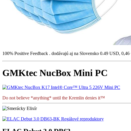
100% Positive Feedback . dodávajú aj na Slovensko 0.49 USD, 0,46 
GMKtec NucBox Mini PC
Do not believe *anything* until the Kremlin denies it™