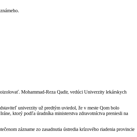
neznámeho.
samoizolovať. Mohammad-Reza Qadir, vedúci Univerzity lekárskych
edstaviteľ univerzity už predtým uviedol, že v meste Qom bolo
ráne, ktorý podľa úradníka ministerstva zdravotníctva preniesli na
utečenom zázname zo zasadnutia ústredia krízového riadenia provincie