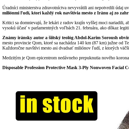
Úradníci ministerstva zdravotníctva nevyvrátili ani nepotvrdili údaj
miliónmi ľudí, ktorí každý rok navštívia mesto z Iránu aj zo zahr
Kritici sa domnievajú, že lekári z radov krajín vyššej moci nariadili
vysokú účasť v parlamentných voľbách 21. februára, ako dôkaz legiti
Známy iránsky autor a šiitský teológ Abdol-Karim Soroush obvini
mesto provincie Qom, ktoré sa nachádza 140 km (87 km) južne od Teh
Každoročne navštívi mesto asi dvadsať miliónov ľudí, z ktorých väčšinu
Medzitým je Qom epicentrom nedávneho prepuknutia nového koronavírus
Disposable Profession Protective Mask 3-Ply Nonwoven Facial 