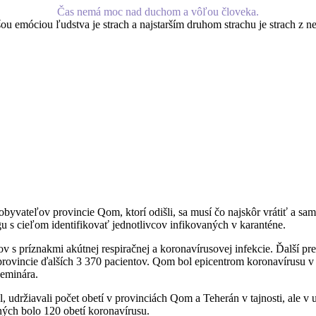
Čas nemá moc nad duchom a vôľou človeka.
šou emóciou ľudstva je strach a najstarším druhom strachu je strach z 
byvateľov provincie Qom, ktorí odišli, sa musí čo najskôr vrátiť a 
gu s cieľom identifikovať jednotlivcov infikovaných v karanténe.
v s príznakmi akútnej respiračnej a koronavírusovej infekcie. Ďalší pr
rovincie ďalších 3 370 pacientov. Qom bol epicentrom koronavírusu v I
seminára.
 udržiavali počet obetí v provinciách Qom a Teherán v tajnosti, ale v 
ých bolo 120 obetí koronavírusu.