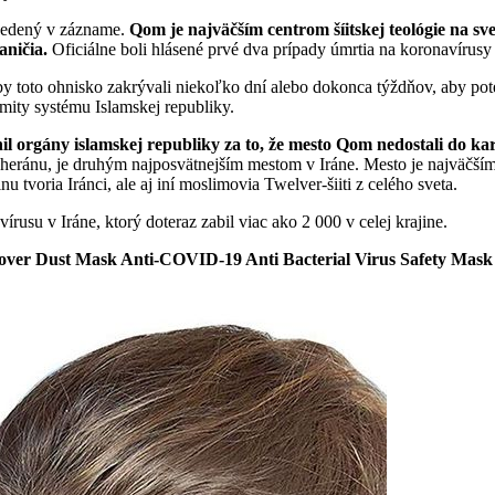
 uvedený v zázname.
Qom je najväčším centrom šíitskej teológie na s
aničia.
Oficiálne boli hlásené prvé dva prípady úmrtia na koronavírusy 
, aby toto ohnisko zakrývali niekoľko dní alebo dokonca týždňov, aby po
mity systému Islamskej republiky.
l orgány islamskej republiky za to, že mesto Qom nedostali do ka
eránu, je druhým najposvätnejším mestom v Iráne. Mesto je najväčším
 tvoria Iránci, ale aj iní moslimovia Twelver-šiiti z celého sveta.
u v Iráne, ktorý doteraz zabil viac ako 2 000 v celej krajine.
Cover Dust Mask Anti-COVID-19 Anti Bacterial Virus Safety Mask