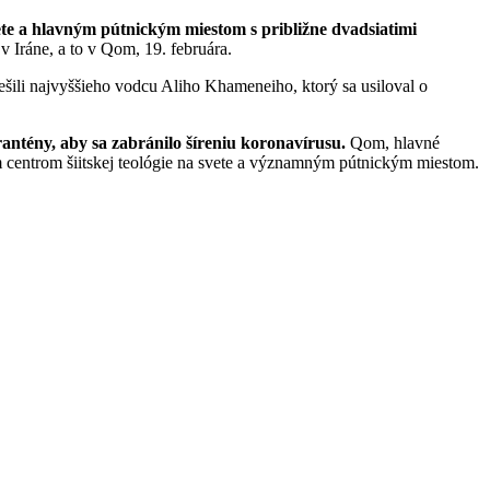
vete a hlavným pútnickým miestom s približne dvadsiatimi
v Iráne, a to v Qom, 19. februára.
tešili najvyššieho vodcu Aliho Khameneiho, ktorý sa usiloval o
rantény, aby sa zabránilo šíreniu koronavírusu.
Qom, hlavné
 centrom šiitskej teológie na svete a významným pútnickým miestom.