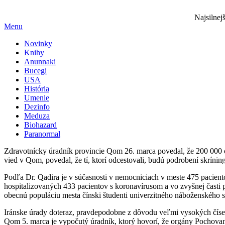
Najsilnej
Menu
Novinky
Knihy
Anunnaki
Bucegi
USA
História
Umenie
Dezinfo
Meduza
Biohazard
Paranormal
Zdravotnícky úradník provincie Qom 26. marca povedal, že 200 000 o
vied v Qom, povedal, že tí, ktorí odcestovali, budú podrobení skrínin
Podľa Dr. Qadira je v súčasnosti v nemocniciach v meste 475 paciento
hospitalizovaných 433 pacientov s koronavírusom a vo zvyšnej časti p
obecnú populáciu mesta čínski študenti univerzitného náboženského 
Iránske úrady doteraz, pravdepodobne z dôvodu veľmi vysokých čísel,
Qom 5. marca je vypočutý úradník, ktorý hovorí, že orgány Pochovan