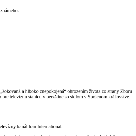
neznámeho.
 je „šokovaná a hlboko znepokojená“ ohrozením života zo strany Zboru
pre televíznu stanicu v perzštine so sídlom v Spojenom kráľovstve.
elevízny kanál Iran International.