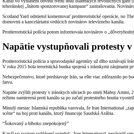
Kanál vo vyhlásení obvinil tvrdú líniu Islamských revolučných gárd
teheránskej „štátom sponzorovanej kampane“ zastrašovania. Novinárov
Scotland Yard odmietol komentovať protiteroristické operácie, no Th
domovmi a kanceláriami vedúcich novinárov televízneho kanála.
Protiteroristická polícia potom informovala novinárov o „dôveryhodn
Napätie vystupňovali protesty v
Protiteroristická polícia a spravodajské agentúry už dlho uznávajú I
V roku 2015 bola teroristická bunka spojená s iránskymi záujmami pri
Nebezpečenstvo, ktoré predstavuje Irán, sa ešte viac zdôraznilo po 
fatvu.
Napätie zvýšili protesty v iránskych uliciach po smrti Mahsy Amini, 22
režimu namierená proti kanálu sa po začatí protestného hnutia vyostril
Minulý mesiac Islamská republika varovala, že Iran International „zap
scéne“ na boj proti kanálu, ktorý financuje Saudská Arábia.
“Šokovaný a hlboko znepokojený”
Kanál vo svojom vyhlásení uviedol: „Iran International, nezávislý s