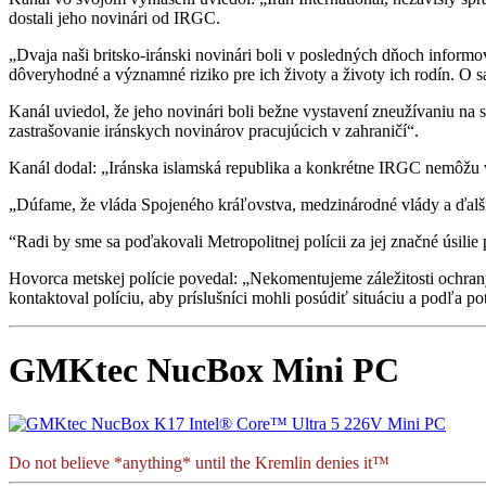
dostali jeho novinári od IRGC.
„Dvaja naši britsko-iránski novinári boli v posledných dňoch inform
dôveryhodné a významné riziko pre ich životy a životy ich rodín. O 
Kanál uviedol, že jeho novinári boli bežne vystavení zneužívaniu n
zastrašovanie iránskych novinárov pracujúcich v zahraničí“.
Kanál dodal: „Iránska islamská republika a konkrétne IRGC nemôžu 
„Dúfame, že vláda Spojeného kráľovstva, medzinárodné vlády a ďalši
“Radi by sme sa poďakovali Metropolitnej polícii za jej značné úsilie
Hovorca metskej polície povedal: „Nekomentujeme záležitosti ochra
kontaktoval políciu, aby príslušníci mohli posúdiť situáciu a podľa 
GMKtec NucBox Mini PC
Do not believe *anything* until the Kremlin denies it™