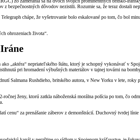
 (IRGC) zo zamerania sa na dvoch svojich prominentných britsko-iráns
 z bezpečnostných dôvodov nezistili. Rozumie sa, že teraz dostali nep
e Telegraph chápe, že vyšetrovanie bolo eskalované po tom, čo bol min
ých ohrozeniach života“.
 Iráne
rán ako „aktéra“ nepriateľského štátu, ktorý je schopný vykonávať v Sp
stihnutá pri hromadení výbušných materiálov v tajnej továrni na bomby,
bodnutí Salmana Rushdieho, britského autora, v New Yorku v lete, roky 
-ročnej ženy, ktorú zatkla náboženská morálna polícia po tom, čo odmiet
a.
latí cenu“ za prenášanie záberov z demonštrácií. Duchovný tvrdej línie
pravodajský kanál v perzštine so sídlom v Spojenom kráľovstve, je šo