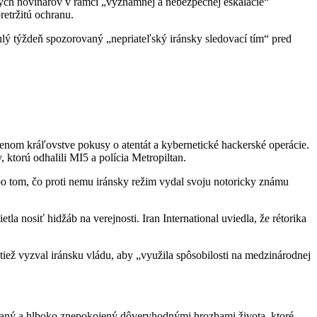
kych novinárov v rámci „významnej a nebezpečnej eskalácie“
retržitú ochranu.
ulý týždeň spozorovaný „nepriateľský iránsky sledovací tím“ pred
ojenom kráľovstve pokusy o atentát a kybernetické hackerské operácie.
 ktorú odhalili MI5 a polícia Metropiltan.
po tom, čo proti nemu iránsky režim vydal svoju notoricky známu
la nosiť hidžáb na verejnosti. Iran International uviedla, že rétorika
 tiež vyzval iránsku vládu, aby „využila spôsobilosti na medzinárodnej
kovaný a hlboko znepokojený dôveryhodnými hrozbami života, ktoré