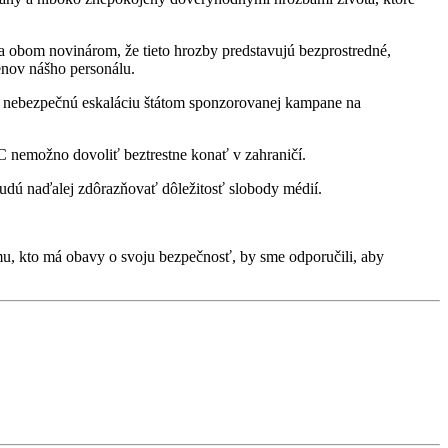
la obom novinárom, že tieto hrozby predstavujú bezprostredné,
enov nášho personálu.
 a nebezpečnú eskaláciu štátom sponzorovanej kampane na
 nemožno dovoliť beztrestne konať v zahraničí.
udú naďalej zdôrazňovať dôležitosť slobody médií.
u, kto má obavy o svoju bezpečnosť, by sme odporučili, aby