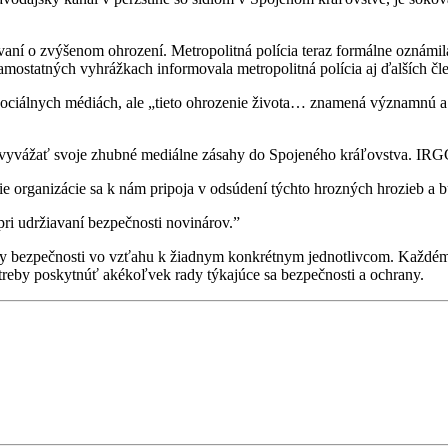
ovaní o zvýšenom ohrození. Metropolitná polícia teraz formálne oznámi
samostatných vyhrážkach informovala metropolitná polícia aj ďalších čl
a sociálnych médiách, ale „tieto ohrozenie života… znamená významnú
vyvážať svoje zhubné mediálne zásahy do Spojeného kráľovstva. IRGC
e organizácie sa k nám pripoja v odsúdení týchto hrozných hrozieb a b
 pri udržiavaní bezpečnosti novinárov.”
ny bezpečnosti vo vzťahu k žiadnym konkrétnym jednotlivcom. Každém
potreby poskytnúť akékoľvek rady týkajúce sa bezpečnosti a ochrany.