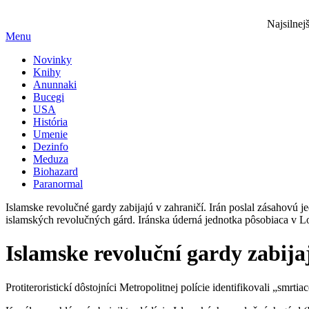
Najsilnej
Menu
Novinky
Knihy
Anunnaki
Bucegi
USA
História
Umenie
Dezinfo
Meduza
Biohazard
Paranormal
Islamske revolučné gardy zabijajú v zahraničí. Irán poslal zásahovú 
islamských revolučných gárd. Iránska úderná jednotka pôsobiaca v Lo
Islamske revoluční gardy zabija
Protiteroristickí dôstojníci Metropolitnej polície identifikovali „smrt