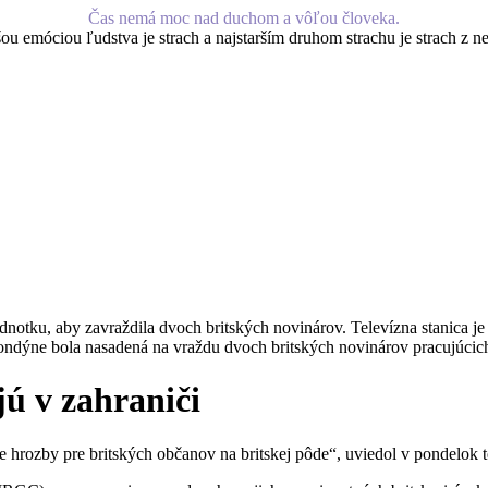
Čas nemá moc nad duchom a vôľou človeka.
šou emóciou ľudstva je strach a najstarším druhom strachu je strach z 
jednotku, aby zavraždila dvoch britských novinárov. Televízna stanica
ndýne bola nasadená na vraždu dvoch britských novinárov pracujúcich 
jú v zahraniči
iace hrozby pre britských občanov na britskej pôde“, uviedol v pondelok t