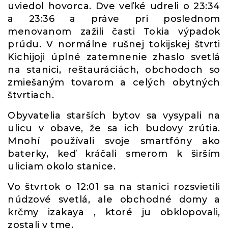
uviedol hovorca. Dve veľké udreli o 23:34
a 23:36 a práve pri poslednom
menovanom zažili časti Tokia výpadok
prúdu. V normálne rušnej tokijskej štvrti
Kichijoji úplné zatemnenie zhaslo svetlá
na stanici, reštauráciách, obchodoch so
zmiešaným tovarom a celých obytných
štvrtiach.
Obyvatelia starších bytov sa vysypali na
ulicu v obave, že sa ich budovy zrútia.
Mnohí používali svoje smartfóny ako
baterky, keď kráčali smerom k širším
uliciam okolo stanice.
Vo štvrtok o 12:01 sa na stanici rozsvietili
núdzové svetlá, ale obchodné domy a
krčmy izakaya , ktoré ju obklopovali,
zostali v tme.