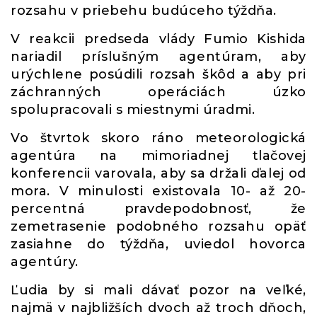
rozsahu v priebehu budúceho týždňa.
V reakcii predseda vlády Fumio Kishida
nariadil príslušným agentúram, aby
urýchlene posúdili rozsah škôd a aby pri
záchranných operáciách úzko
spolupracovali s miestnymi úradmi.
Vo štvrtok skoro ráno meteorologická
agentúra na mimoriadnej tlačovej
konferencii varovala, aby sa držali ďalej od
mora. V minulosti existovala 10- až 20-
percentná pravdepodobnosť, že
zemetrasenie podobného rozsahu opäť
zasiahne do týždňa, uviedol hovorca
agentúry.
Ľudia by si mali dávať pozor na veľké,
najmä v najbližších dvoch až troch dňoch,