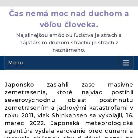
Čas nemá moc nad duchom a
vôľou človeka.
Najsilnejšou emóciou ľudstva je strach a
najstarším druhom strachu je strach z
neznámeho.
Menu
Japonsko zasiahli zase masívne
zemetrasenia, ktoré najviac postihli
severovýchodnú oblasť postihnutú
zemetrasením a jadrovými katastrofami v
roku 2011, vlak Shinkansen sa vykoľajil, 16.
marec 2022. Japonská meteorologická
agentúra vydala varovanie pred cunami a