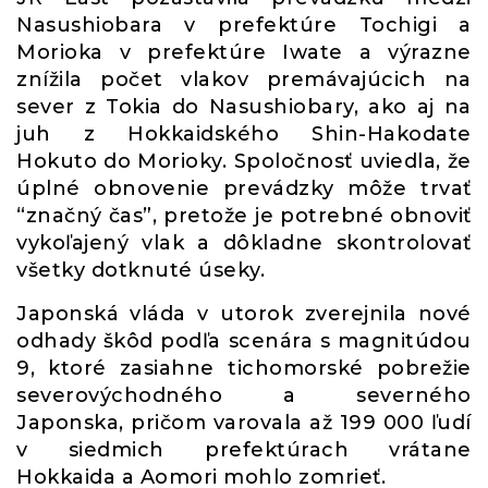
Nasushiobara v prefektúre Tochigi a
Morioka v prefektúre Iwate a výrazne
znížila počet vlakov premávajúcich na
sever z Tokia do Nasushiobary, ako aj na
juh z Hokkaidského Shin-Hakodate
Hokuto do Morioky. Spoločnosť uviedla, že
úplné obnovenie prevádzky môže trvať
“značný čas”, pretože je potrebné obnoviť
vykoľajený vlak a dôkladne skontrolovať
všetky dotknuté úseky.
Japonská vláda v utorok zverejnila nové
odhady škôd podľa scenára s magnitúdou
9, ktoré zasiahne tichomorské pobrežie
severovýchodného a severného
Japonska, pričom varovala až 199 000 ľudí
v siedmich prefektúrach vrátane
Hokkaida a Aomori mohlo zomrieť.