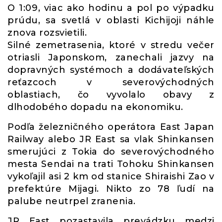
O 1:09, viac ako hodinu a pol po výpadku
prúdu, sa svetlá v oblasti Kichijoji náhle
znova rozsvietili.
Silné zemetrasenia, ktoré v stredu večer
otriasli Japonskom, zanechali jazvy na
dopravných systémoch a dodávateľských
reťazcoch v severovýchodných
oblastiach, čo vyvolalo obavy z
dlhodobého dopadu na ekonomiku.
Podľa železničného operátora East Japan
Railway alebo JR East sa vlak Shinkansen
smerujúci z Tokia do severovýchodného
mesta Sendai na trati Tohoku Shinkansen
vykoľajil asi 2 km od stanice Shiraishi Zao v
prefektúre Mijagi. Nikto zo 78 ľudí na
palube neutrpel zranenia.
JR East pozastavila prevádzku medzi