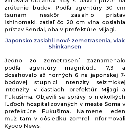
varovala občanov, aby si dávali pozor na
zrútenie budov. Podľa agentúry 30 cm
tsunami neskôr zasiahlo prístav
Ishinomaki, zatiaľ čo 20 cm vlna dosiahla
prístav Sendai, oba v prefektúre Mijagi.
Japonsko zasiahli nové zemetrasenia, vlak
Shinkansen
Jedno zo zemetrasení zaznamenalo
podľa agentúry magnitúdu 7,3 a
dosahovalo až horných 6 na japonskej 7-
bodovej stupnici intenzity seizmickej
intenzity v častiach prefektúr Mijagi a
Fukušima. Objavili sa správy o niekoľkých
ľuďoch hospitalizovaných v meste Soma v
prefektúre Fukušima. Najmenej jeden
muž tam v dôsledku zomrel, informovali
Kyodo News.