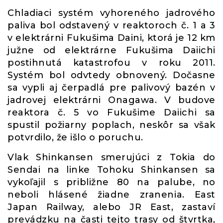
Chladiaci systém vyhoreného jadrového
paliva bol odstavený v reaktoroch č. 1 a 3
v elektrárni Fukušima Daini, ktorá je 12 km
južne od elektrárne Fukušima Daiichi
postihnutá katastrofou v roku 2011.
Systém bol odvtedy obnovený. Dočasne
sa vypli aj čerpadlá pre palivový bazén v
jadrovej elektrárni Onagawa. V budove
reaktora č. 5 vo Fukušime Daiichi sa
spustil požiarny poplach, neskôr sa však
potvrdilo, že išlo o poruchu.
Vlak Shinkansen smerujúci z Tokia do
Sendai na linke Tohoku Shinkansen sa
vykoľajil s približne 80 na palube, no
neboli hlásené žiadne zranenia. East
Japan Railway, alebo JR East, zastaví
prevádzku na časti tejto trasy od štvrtka,