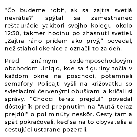
“Čo budeme robiť, ak sa zajtra svetlá
nevrátia?” spýtal sa zamestnanec
reštaurácie yakitori svojho kolegu okolo
12:30, takmer hodinu po zhasnutí svetiel.
„Zajtra ráno prídem ako prvý,“ povedal,
než stiahol okenice a označil to za deň.
Pred známym sedemposchodovým
obchodom Uniqlo, kde sa figuríny točia v
každom okne na poschodí, potemneli
semafory. Policajti vyšli na križovatku so
svietiacimi červenými obuškami a kričali si
správy. “Chodci teraz prejdú!” povedal
dôstojník pred prepnutím na “Autá teraz
prejdú!” o pol minúty neskôr. Cesty tam a
späť pokračovali, keď sa na to obyvatelia a
cestujúci ustarane pozerali.