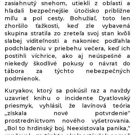
zasiahnutý snehom, utiekli z oblasti a
hľadali bezpečnejšie útočisko približne
míľu a pol cesty. Bohužiaľ, toto len
zhoršilo ťažkosti, keď zle vybavená
skupina stratila zo zreteľa svoj stan kvôli
slabej viditeľnosti a nakoniec podľahla
podchladeniu v priebehu večera, keď ich
postihli víchrice, ako aj neúspešné a
niekedy škodlivé pokusy o návrat do
tábora za týchto nebezpečných
podmienok.
Kuryakov, ktorý sa pokúsil raz a navždy
uzavrieť knihu o incidente Dyatlovský
priesmyk, vyhlásil, že lavínová teória
„získala nové potvrdenie“
prostredníctvom nového vyšetrovania.
„Bol to hrdinský boj. Neexistovala panika,“