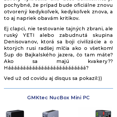
pochybné, že prípad bude oficiálne znovu
otvorený kedykoľvek, kedykoľvek znova, a
to aj napriek obavám kritikov.
Ej clapci, nie testovanie tajných zbrani, ale
ruský YETI alebo zabudnutá skupina
Denisovanov, ktorá sa boji civilizácie a o
ktorých rusi radšej mlčia ako o všetkom!
Šup do Bajkalského jazera, čo tam máte?
Ako sa majú kvakery??
Háááááááááááááááááááááááááá?
Ved už od covidu aj disqus sa pokazil:))
GMKtec NucBox Mini PC