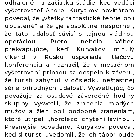
odhalené na začiatku štúdie, keď vedúci
vyšetrovateľ Andrei Kuryakov novinárom
povedal, že „všetky fantastické teórie boli
upustené“ a že „je absolútne nesporné“,
že táto udalosť súvisí s tajnou vládnou
operáciou. Preto nebolo vôbec
prekvapujúce, keď Kuryakov minulý
víkend v Rusku usporiadal tlačovú
konferenciu a naznačil, že v mesačnom
vyšetrovaní prípadu sa dospelo k záveru,
že turisti zahynuli v dôsledku nešťastnej
série prírodných udalostí. Vysvetľujúc, čo
považuje za osudové záverečné hodiny
skupiny, vysvetlil, že zranenia mladých
mužov a žien boli podobné zraneniam,
ktoré utrpeli „horolezci chytení lavínou“.
Presnejšie povedané, Kuryakov povedal,
keď si turisti uvedomili, že ich tábor bude