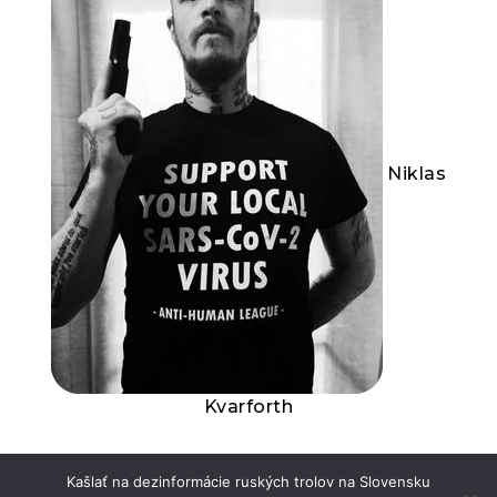
Niklas
Kvarforth
Kašlať na dezinformácie ruských trolov na Slovensku