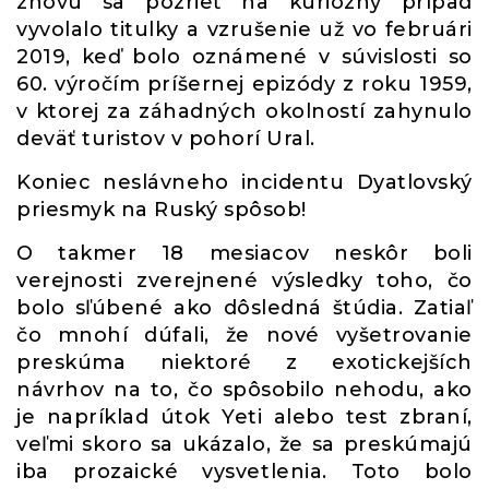
znovu sa pozrieť na kuriózny prípad
vyvolalo titulky a vzrušenie už vo februári
2019, keď bolo oznámené v súvislosti so
60. výročím príšernej epizódy z roku 1959,
v ktorej za záhadných okolností zahynulo
deväť turistov v pohorí Ural.
Koniec neslávneho incidentu Dyatlovský
priesmyk na Ruský spôsob!
O takmer 18 mesiacov neskôr boli
verejnosti zverejnené výsledky toho, čo
bolo sľúbené ako dôsledná štúdia. Zatiaľ
čo mnohí dúfali, že nové vyšetrovanie
preskúma niektoré z exotickejších
návrhov na to, čo spôsobilo nehodu, ako
je napríklad útok Yeti alebo test zbraní,
veľmi skoro sa ukázalo, že sa preskúmajú
iba prozaické vysvetlenia. Toto bolo