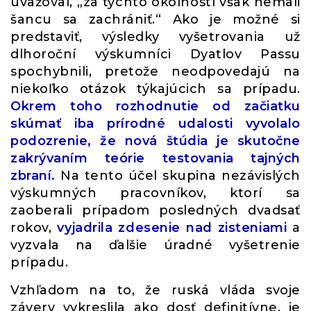
uvažoval, „za týchto okolností však nemali
šancu sa zachrániť.“ Ako je možné si
predstaviť, výsledky vyšetrovania už
dlhoroční výskumníci Dyatlov Passu
spochybnili, pretože neodpovedajú na
niekoľko otázok týkajúcich sa prípadu.
Okrem toho rozhodnutie od začiatku
skúmať iba prírodné udalosti vyvolalo
podozrenie, že nová štúdia je skutočne
zakrývaním teórie testovania tajných
zbraní.
Na tento účel skupina nezávislých
výskumných pracovníkov, ktorí sa
zaoberali prípadom posledných dvadsať
rokov,
vyjadrila zdesenie nad zisteniami
a
vyzvala na ďalšie úradné vyšetrenie
prípadu.
Vzhľadom na to, že ruská vláda svoje
závery vykreslila ako dosť definitívne, je