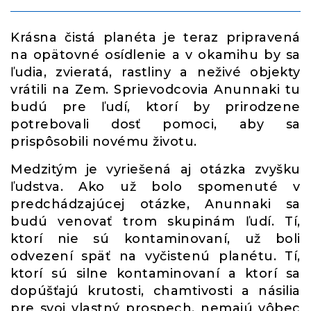
Krásna čistá planéta je teraz pripravená
na opätovné osídlenie a v okamihu by sa
ľudia, zvieratá, rastliny a neživé objekty
vrátili na Zem. Sprievodcovia Anunnaki tu
budú pre ľudí, ktorí by prirodzene
potrebovali dosť pomoci, aby sa
prispôsobili novému životu.
Medzitým je vyriešená aj otázka zvyšku
ľudstva. Ako už bolo spomenuté v
predchádzajúcej otázke, Anunnaki sa
budú venovať trom skupinám ľudí. Tí,
ktorí nie sú kontaminovaní, už boli
odvezení späť na vyčistenú planétu. Tí,
ktorí sú silne kontaminovaní a ktorí sa
dopúšťajú krutosti, chamtivosti a násilia
pre svoj vlastný prospech, nemajú vôbec