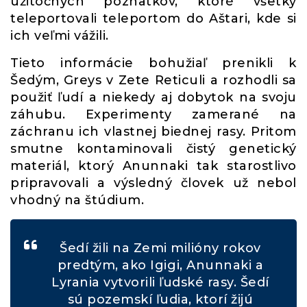
užitočných poznatkov, ktoré všetky
teleportovali teleportom do Aštari, kde si
ich veľmi vážili.
Tieto informácie bohužiaľ prenikli k
Šedým, Greys v Zete Reticuli a rozhodli sa
použiť ľudí a niekedy aj dobytok na svoju
záhubu. Experimenty zamerané na
záchranu ich vlastnej biednej rasy. Pritom
smutne kontaminovali čistý genetický
materiál, ktorý Anunnaki tak starostlivo
pripravovali a výsledný človek už nebol
vhodný na štúdium.
Šedí žili na Zemi milióny rokov
predtým, ako Igigi, Anunnaki a
Lyrania vytvorili ľudské rasy. Šedí
sú pozemskí ľudia, ktorí žijú