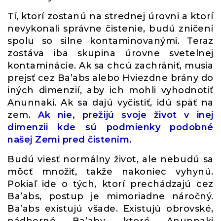
Tí, ktorí zostanú na strednej úrovni a ktorí
nevykonali správne čistenie, budú zničení
spolu so silne kontaminovanými. Teraz
zostáva iba skupina úrovne svetelnej
kontaminácie. Ak sa chcú zachrániť, musia
prejsť cez Ba’abs alebo Hviezdne brány do
iných dimenzií, aby ich mohli vyhodnotiť
Anunnaki. Ak sa dajú vyčistiť, idú späť na
zem.
Ak nie, prežijú svoje život v inej
dimenzii kde sú podmienky podobné
našej Zemi pred čistením.
Budú viesť normálny život, ale nebudú sa
môcť množiť, takže nakoniec vyhynú.
Pokiaľ ide o tých, ktorí prechádzajú cez
Ba’abs, postup je mimoriadne náročný.
Ba’abs existujú všade. Existujú obrovské,