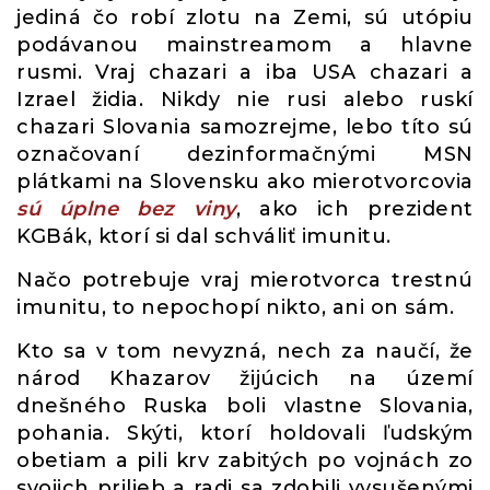
jediná čo robí zlotu na Zemi, sú utópiu
podávanou mainstreamom a hlavne
rusmi. Vraj chazari a iba USA chazari a
Izrael židia. Nikdy nie rusi alebo ruskí
chazari Slovania samozrejme, lebo títo sú
označovaní dezinformačnými MSN
plátkami na Slovensku ako mierotvorcovia
sú úplne bez viny
, ako ich prezident
KGBák, ktorí si dal schváliť imunitu.
Načo potrebuje vraj mierotvorca trestnú
imunitu, to nepochopí nikto, ani on sám.
Kto sa v tom nevyzná, nech za naučí, že
národ Khazarov žijúcich na území
dnešného Ruska boli vlastne Slovania,
pohania. Skýti, ktorí holdovali ľudským
obetiam a pili krv zabitých po vojnách zo
svojich prilieb a radi sa zdobili vysušenými