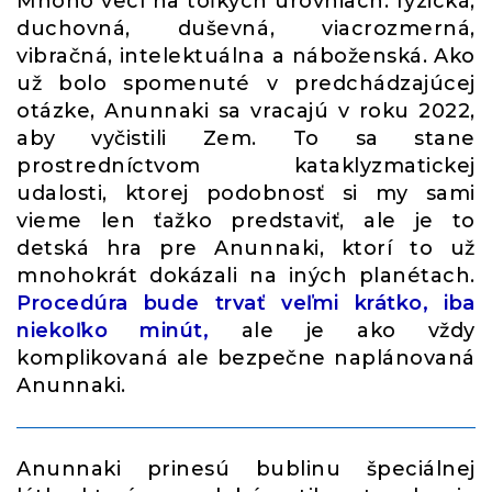
Mnoho vecí na toľkých úrovniach: fyzická,
duchovná, duševná, viacrozmerná,
vibračná, intelektuálna a náboženská. Ako
už bolo spomenuté v predchádzajúcej
otázke, Anunnaki sa vracajú v roku 2022,
aby vyčistili Zem. To sa stane
prostredníctvom kataklyzmatickej
udalosti, ktorej podobnosť si my sami
vieme len ťažko predstaviť, ale je to
detská hra pre Anunnaki, ktorí to už
mnohokrát dokázali na iných planétach.
Procedúra bude trvať veľmi krátko, iba
niekoľko minút,
ale je ako vždy
komplikovaná ale bezpečne naplánovaná
Anunnaki.
Anunnaki prinesú bublinu špeciálnej