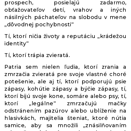
prospech, posielajú zadarmo,
obťažovateľov detí, vrahov a iných
násilných páchateľov na slobodu v mene
„dôvodnej pochybnosti“
Tí, ktorí ničia životy a reputáciu „krádežou
identity“
Tí, ktorí trápia zvieratá.
Patria sem nielen ľudia, ktorí zrania a
zmrzačia zvieratá pre svoje vlastné choré
potešenie, ale aj tí, ktorí podporujú psie
zápasy, kohútie zápasy a býčie zápasy, tí,
ktorí bijú svoje kone, somáre alebo psy, tí,
ktorí „legálne“ zmrzačujú mačky
odstránením pazúrov alebo ublíženie na
hlasivkách, majitelia šteniat, ktoré nútia
samice, aby sa množili „znásilňovaním