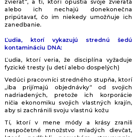
zvierat“, a tí, ktorí opustia svoje zvieratá
alebo ich nechajú donekonečna
pripútavať, čo im niekedy umožňuje ich
zanedbanie.
Ľudia, ktorí vykazujú strednú šedú
kontamináciu DNA:
Ľudia, ktorí veria, že disciplína vyžaduje
fyzické tresty (u detí alebo dospelých)
Vedúci pracovníci stredného stupňa, ktorí
„iba prijímajú objednávky“ od svojich
nadriadených, pretože ich korporácie
ničia ekonomiku svojich vlastných krajín,
aby si zachránili svoju vlastnú kožu
Tí, ktorí v mene módy a krásy zranili
nespočetné množstvo mladých dievčat,