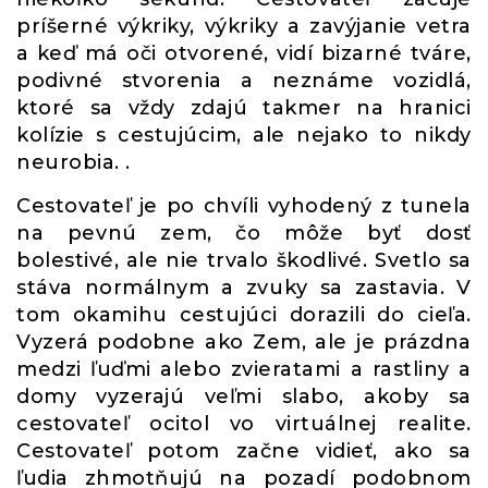
príšerné výkriky, výkriky a zavýjanie vetra
a keď má oči otvorené, vidí bizarné tváre,
podivné stvorenia a neznáme vozidlá,
ktoré sa vždy zdajú takmer na hranici
kolízie s cestujúcim, ale nejako to nikdy
neurobia. .
Cestovateľ je po chvíli vyhodený z tunela
na pevnú zem, čo môže byť dosť
bolestivé, ale nie trvalo škodlivé. Svetlo sa
stáva normálnym a zvuky sa zastavia. V
tom okamihu cestujúci dorazili do cieľa.
Vyzerá podobne ako Zem, ale je prázdna
medzi ľuďmi alebo zvieratami a rastliny a
domy vyzerajú veľmi slabo, akoby sa
cestovateľ ocitol vo virtuálnej realite.
Cestovateľ potom začne vidieť, ako sa
ľudia zhmotňujú na pozadí podobnom