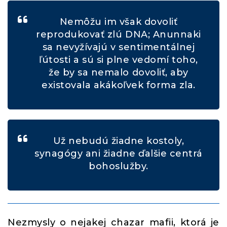
Nemôžu im však dovoliť
reprodukovať zlú DNA; Anunnaki
sa nevyžívajú v sentimentálnej
ľútosti a sú si plne vedomí toho,
že by sa nemalo dovoliť, aby
existovala akákoľvek forma zla.
Už nebudú žiadne kostoly,
synagógy ani žiadne ďalšie centrá
bohoslužby.
Nezmysly o nejakej chazar mafii, ktorá je