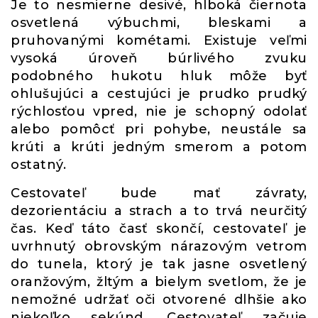
Je to nesmierne desivé, hlboká čiernota
osvetlená výbuchmi, bleskami a
pruhovanými kométami. Existuje veľmi
vysoká úroveň búrlivého zvuku
podobného hukotu hluk môže byť
ohlušujúci a cestujúci je prudko prudký
rýchlosťou vpred, nie je schopný odolať
alebo pomôcť pri pohybe, neustále sa
krúti a krúti jedným smerom a potom
ostatný.
Cestovateľ bude mať závraty,
dezorientáciu a strach a to trvá neurčitý
čas. Keď táto časť skončí, cestovateľ je
uvrhnutý obrovským nárazovým vetrom
do tunela, ktorý je tak jasne osvetlený
oranžovým, žltým a bielym svetlom, že je
nemožné udržať oči otvorené dlhšie ako
niekoľko sekúnd. Cestovateľ začuje