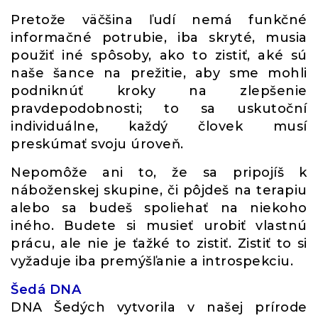
Pretože väčšina ľudí nemá funkčné
informačné potrubie, iba skryté, musia
použiť iné spôsoby, ako to zistiť, aké sú
naše šance na prežitie, aby sme mohli
podniknúť kroky na zlepšenie
pravdepodobnosti; to sa uskutoční
individuálne, každý človek musí
preskúmať svoju úroveň.
Nepomôže ani to, že sa pripojíš k
náboženskej skupine, či pôjdeš na terapiu
alebo sa budeš spoliehať na niekoho
iného. Budete si musieť urobiť vlastnú
prácu, ale nie je ťažké to zistiť. Zistiť to si
vyžaduje iba premýšľanie a introspekciu.
Šedá DNA
DNA Šedých vytvorila v našej prírode