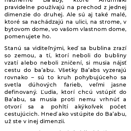
nádherné Ba’aby, ktoré Anunnaki
pravidelne používajú na prechod z jednej
dimenzie do druhej. Ale sú aj také malé,
ktoré sa nachádzajú na ulici, na strome, v
bytovom dome, vo vašom vlastnom dome,
pomenujete ho.
Stanú sa viditeľnými, keď sa bublina zrazí
so zemou, a tí, ktorí neboli do bubliny
vzatí alebo neboli zničení, si musia nájsť
cestu do ba’abu. Všetky Ba’abs vyzerajú
rovnako – sú to kruh pohybujúceho sa
svetla dúhových farieb, veľmi jasne
definovaný. Ľudia, ktorí chcú vstúpiť do
Ba’abu, sa musia proti nemu vrhnúť a
otvorí sa a pohltí akýkoľvek počet
cestujúcich. Hneď ako vstúpite do Ba’abu,
už ste v inej dimenzii.