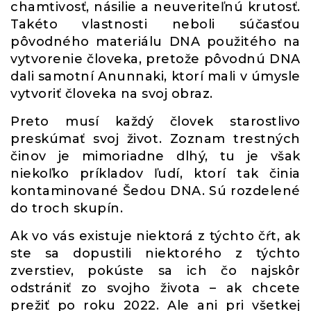
chamtivosť, násilie a neuveriteľnú krutosť.
Takéto vlastnosti neboli súčasťou
pôvodného materiálu DNA použitého na
vytvorenie človeka, pretože pôvodnú DNA
dali samotní Anunnaki, ktorí mali v úmysle
vytvoriť človeka na svoj obraz.
Preto musí každý človek starostlivo
preskúmať svoj život. Zoznam trestných
činov je mimoriadne dlhý, tu je však
niekoľko príkladov ľudí, ktorí tak činia
kontaminované Šedou DNA. Sú rozdelené
do troch skupín.
Ak vo vás existuje niektorá z týchto čŕt, ak
ste sa dopustili niektorého z týchto
zverstiev, pokúste sa ich čo najskôr
odstrániť zo svojho života – ak chcete
prežiť po roku 2022. Ale ani pri všetkej