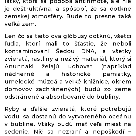
látky, ktorá sa podobá antihmote, ale nie
je deštruktívna, a spôsobí, že sa dotkne
zemskej atmosféry. Bude to presne taká
veľká zem.
Len čo sa tieto dva glóbusy dotknú, všetci
ľudia, ktorí mali to šťastie, že neboli
kontaminovaní Šedou DNA, a všetky
zvieratá, rastliny a neživý materiál, ktorý si
Anunnaki želajú uchovať (napríklad
nádherné a historické pamiatky,
umelecké múzeá a veľké knižnice, okrem
domovov zachránených) budú zo zeme
odstránené a absorbované do bubliny.
Ryby a ďalšie zvieratá, ktoré potrebujú
vodu, sa dostanú do vytvoreného oceánu
v bubline. Vtáky budú mať veľa miest na
sedenie. Nič sa nezraní a nepoškodí –