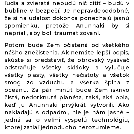
ľudia a zvieratá nebudú nič cítiť – budú v
bubline v bezpečí. Je nepravdepodobné,
že si na udalosť dokonca ponechajú jasnú
spomienku, pretože Anunnaki by si
nepriali, aby boli traumatizovaní.
Potom bude Zem očistená od všetkého
nášho znečistenia. Ak nemáte lepší popis,
skúste si predstaviť, že obrovský vysávač
odstraňuje všetky skládky a vylučuje
všetky plasty, všetky nečistoty a všetok
smog zo vzduchu a všetka špina z
oceánu. Za pár minút bude Zem iskrivo
čistá, nedotknutá planéta, taká, aká bola,
keď ju Anunnaki prvýkrát vytvorili. Ako
nakladajú s odpadmi, nie je nám jasné –
jedná sa o veľmi vyspelú technológiu,
ktorej zatiaľ jednoducho nerozumieme.