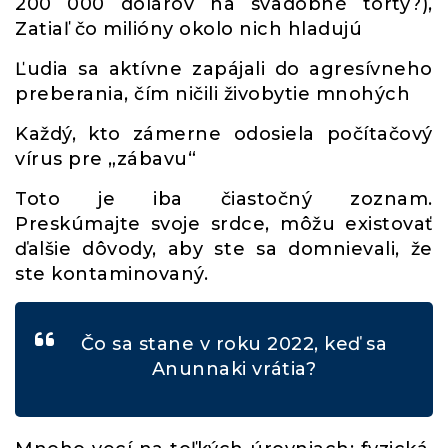
200 000 dolárov na svadobné torty?),
Zatiaľ čo milióny okolo nich hladujú
Ľudia sa aktívne zapájali do agresívneho
preberania, čím ničili živobytie mnohých
Každý, kto zámerne odosiela počítačový
vírus pre „zábavu“
Toto je iba čiastočný zoznam.
Preskúmajte svoje srdce, môžu existovať
ďalšie dôvody, aby ste sa domnievali, že
ste kontaminovaný.
Čo sa stane v roku 2022, keď sa
Anunnaki vrátia?