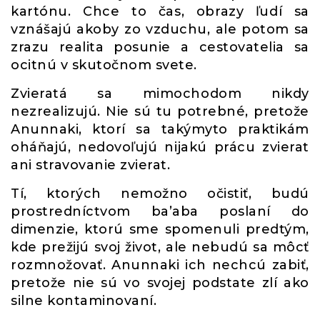
kartónu. Chce to čas, obrazy ľudí sa
vznášajú akoby zo vzduchu, ale potom sa
zrazu realita posunie a cestovatelia sa
ocitnú v skutočnom svete.
Zvieratá sa mimochodom nikdy
nezrealizujú. Nie sú tu potrebné, pretože
Anunnaki, ktorí sa takýmyto praktikám
oháňajú, nedovoľujú nijakú prácu zvierat
ani stravovanie zvierat.
Tí, ktorých nemožno očistiť, budú
prostredníctvom ba’aba poslaní do
dimenzie, ktorú sme spomenuli predtým,
kde prežijú svoj život, ale nebudú sa môcť
rozmnožovať. Anunnaki ich nechcú zabiť,
pretože nie sú vo svojej podstate zlí ako
silne kontaminovaní.