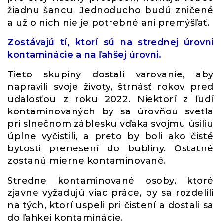
žiadnu šancu. Jednoducho budú zničené
a už o nich nie je potrebné ani premýšľať.
Zostávajú tí, ktorí sú na strednej úrovni
kontaminácie a na ľahšej úrovni.
Tieto skupiny dostali varovanie, aby
napravili svoje životy, štrnásť rokov pred
udalosťou z roku 2022. Niektorí z ľudí
kontaminovaných by sa úrovňou svetla
pri slnečnom záblesku vďaka svojmu úsiliu
úplne vyčistili, a preto by boli ako čisté
bytosti prenesení do bubliny. Ostatné
zostanú mierne kontaminované.
Stredne kontaminované osoby, ktoré
zjavne vyžadujú viac práce, by sa rozdelili
na tých, ktorí uspeli pri čistení a dostali sa
do ľahkej kontaminácie.