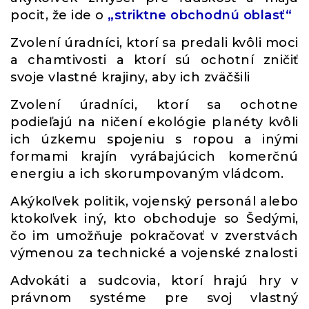
pocit, že ide o
„striktne obchodnú oblasť“
Zvolení úradníci, ktorí sa predali kvôli moci
a chamtivosti a ktorí sú ochotní zničiť
svoje vlastné krajiny, aby ich zväčšili
Zvolení úradníci, ktorí sa ochotne
podieľajú na ničení ekológie planéty kvôli
ich úzkemu spojeniu s ropou a inými
formami krajín vyrábajúcich komerčnú
energiu a ich skorumpovaným vládcom.
Akýkoľvek politik, vojenský personál alebo
ktokoľvek iný, kto obchoduje so Šedými,
čo im umožňuje pokračovať v zverstvách
výmenou za technické a vojenské znalosti
Advokáti a sudcovia, ktorí hrajú hry v
právnom systéme pre svoj vlastný