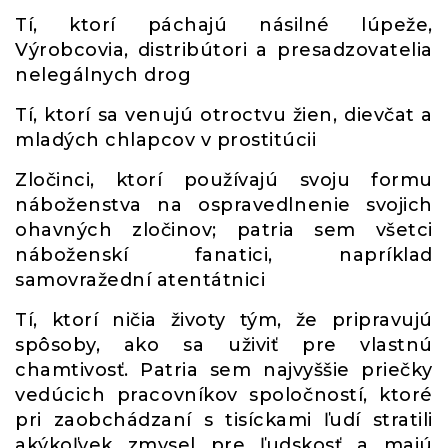
Tí, ktorí páchajú násilné lúpeže,
Výrobcovia, distribútori a presadzovatelia
nelegálnych drog
Tí, ktorí sa venujú otroctvu žien, dievčat a
mladých chlapcov v prostitúcii
Zločinci, ktorí používajú svoju formu
náboženstva na ospravedlnenie svojich
ohavných zločinov; patria sem všetci
náboženskí fanatici, napríklad
samovražední atentátnici
Tí, ktorí ničia životy tým, že pripravujú
spôsoby, ako sa uživiť pre vlastnú
chamtivosť. Patria sem najvyššie priečky
vedúcich pracovníkov spoločností, ktoré
pri zaobchádzaní s tisíckami ľudí stratili
akýkoľvek zmysel pre ľudskosť a majú