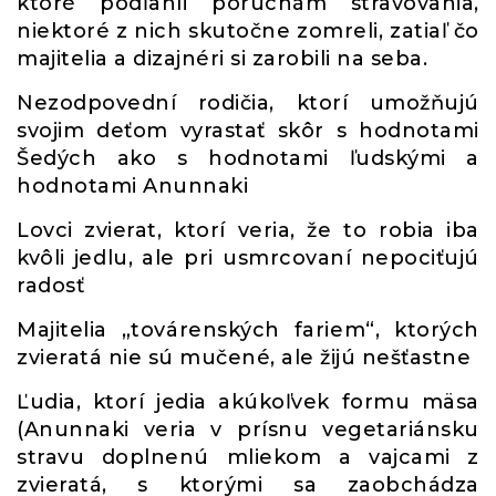
ktoré podľahli poruchám stravovania,
niektoré z nich skutočne zomreli, zatiaľ čo
majitelia a dizajnéri si zarobili na seba.
Nezodpovední rodičia, ktorí umožňujú
svojim deťom vyrastať skôr s hodnotami
Šedých ako s hodnotami ľudskými a
hodnotami Anunnaki
Lovci zvierat, ktorí veria, že to robia iba
kvôli jedlu, ale pri usmrcovaní nepociťujú
radosť
Majitelia „továrenských fariem“, ktorých
zvieratá nie sú mučené, ale žijú nešťastne
Ľudia, ktorí jedia akúkoľvek formu mäsa
(Anunnaki veria v prísnu vegetariánsku
stravu doplnenú mliekom a vajcami z
zvieratá, s ktorými sa zaobchádza