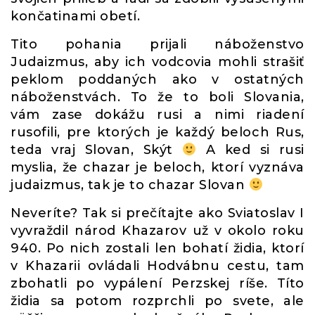
končatinami obetí.
Tito pohania prijali náboženstvo
Judaizmus, aby ich vodcovia mohli strašiť
peklom poddaných ako v ostatných
náboženstvách. To že to boli Slovania,
vám zase dokážu rusi a nimi riadení
rusofili, pre ktorých je každý beloch Rus,
teda vraj Slovan, Skýt
A ked si rusi
myslia, že chazar je beloch, ktorí vyznáva
judaizmus, tak je to chazar Slovan
Neveríte? Tak si prečítajte ako Sviatoslav I
vyvraždil národ Khazarov už v okolo roku
940. Po nich zostali len bohatí židia, ktorí
v Khazarii ovládali Hodvábnu cestu, tam
zbohatli po vypálení Perzskej ríše. Títo
židia sa potom rozprchli po svete, ale