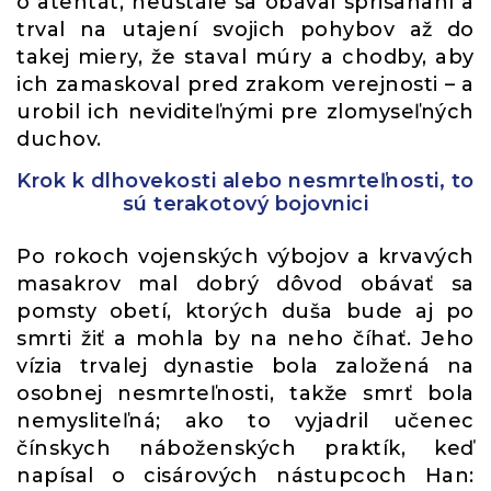
o atentát, neustále sa obával sprisahaní a
trval na utajení svojich pohybov až do
takej miery, že staval múry a chodby, aby
ich zamaskoval pred zrakom verejnosti – a
urobil ich neviditeľnými pre zlomyseľných
duchov.
Krok k dlhovekosti alebo nesmrteľnosti, to
sú terakotový bojovnici
Po rokoch vojenských výbojov a krvavých
masakrov mal dobrý dôvod obávať sa
pomsty obetí, ktorých duša bude aj po
smrti žiť a mohla by na neho číhať. Jeho
vízia trvalej dynastie bola založená na
osobnej nesmrteľnosti, takže smrť bola
nemysliteľná; ako to vyjadril učenec
čínskych náboženských praktík, keď
napísal o cisárových nástupcoch Han: