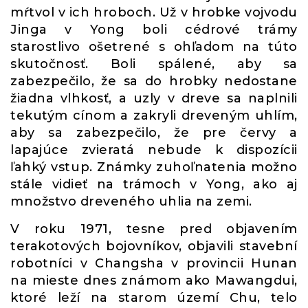
mŕtvol v ich hroboch. Už v hrobke vojvodu
Jinga v Yong boli cédrové trámy
starostlivo ošetrené s ohľadom na túto
skutočnosť. Boli spálené, aby sa
zabezpečilo, že sa do hrobky nedostane
žiadna vlhkosť, a uzly v dreve sa naplnili
tekutým cínom a zakryli dreveným uhlím,
aby sa zabezpečilo, že pre červy a
lapajúce zvieratá nebude k dispozícii
ľahký vstup. Známky zuhoľnatenia možno
stále vidieť na trámoch v Yong, ako aj
množstvo dreveného uhlia na zemi.
V roku 1971, tesne pred objavením
terakotových bojovníkov, objavili stavební
robotníci v Changsha v provincii Hunan
na mieste dnes známom ako Mawangdui,
ktoré leží na starom území Chu, telo