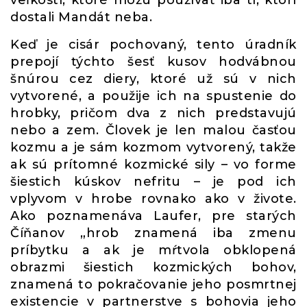
veľkostí, ktoré môžu používať iba tí, ktorí
dostali Mandát neba.
Keď je cisár pochovaný, tento úradník
prepojí týchto šesť kusov hodvábnou
šnúrou cez diery, ktoré už sú v nich
vytvorené, a použije ich na spustenie do
hrobky, pričom dva z nich predstavujú
nebo a zem. Človek je len malou časťou
kozmu a je sám kozmom vytvorený, takže
ak sú prítomné kozmické sily – vo forme
šiestich kúskov nefritu – je pod ich
vplyvom v hrobe rovnako ako v živote.
Ako poznamenáva Laufer, pre starých
Číňanov „hrob znamená iba zmenu
príbytku a ak je mŕtvola obklopená
obrazmi šiestich kozmických bohov,
znamená to pokračovanie jeho posmrtnej
existencie v partnerstve s bohovia jeho