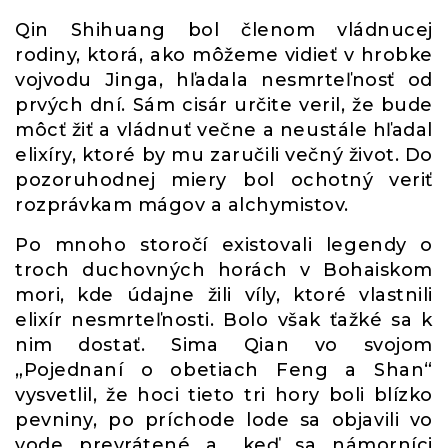
Qin Shihuang bol členom vládnucej
rodiny, ktorá, ako môžeme vidieť v hrobke
vojvodu Jinga, hľadala nesmrteľnosť od
prvých dní. Sám cisár určite veril, že bude
môcť žiť a vládnuť večne a neustále hľadal
elixíry, ktoré by mu zaručili večný život. Do
pozoruhodnej miery bol ochotný veriť
rozprávkam mágov a alchymistov.
Po mnoho storočí existovali legendy o
troch duchovných horách v Bohaiskom
mori, kde údajne žili víly, ktoré vlastnili
elixír nesmrteľnosti. Bolo však ťažké sa k
nim dostať. Sima Qian vo svojom
„Pojednaní o obetiach Feng a Shan“
vysvetlil, že hoci tieto tri hory boli blízko
pevniny, po príchode lode sa objavili vo
vode prevrátené a „keď sa námorníci