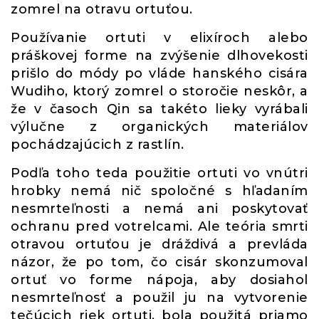
zomrel na otravu ortuťou.
Používanie ortuti v elixíroch alebo
práškovej forme na zvýšenie dlhovekosti
prišlo do módy po vláde hanského cisára
Wudiho, ktorý zomrel o storočie neskôr, a
že v časoch Qin sa takéto lieky vyrábali
výlučne z organických materiálov
pochádzajúcich z rastlín.
Podľa toho teda použitie ortuti vo vnútri
hrobky nemá nič spoločné s hľadaním
nesmrteľnosti a nemá ani poskytovať
ochranu pred votrelcami. Ale teória smrti
otravou ortuťou je dráždivá a prevláda
názor, že po tom, čo cisár skonzumoval
ortuť vo forme nápoja, aby dosiahol
nesmrteľnosť a použil ju na vytvorenie
tečúcich riek ortuti, bola použitá priamo