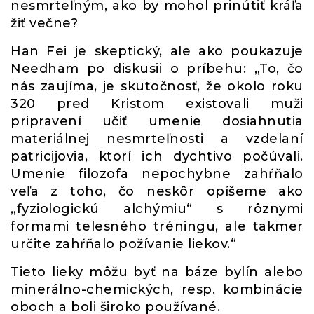
nesmrteľným, ako by mohol prinútiť kráľa
žiť večne?
Han Fei je skeptický, ale ako poukazuje
Needham po diskusii o príbehu: „To, čo
nás zaujíma, je skutočnosť, že okolo roku
320 pred Kristom existovali muži
pripravení učiť umenie dosiahnutia
materiálnej nesmrteľnosti a vzdelaní
patricijovia, ktorí ich dychtivo počúvali.
Umenie filozofa nepochybne zahŕňalo
veľa z toho, čo neskôr opíšeme ako
„fyziologickú alchýmiu“ s rôznymi
formami telesného tréningu, ale takmer
určite zahŕňalo požívanie liekov.“
Tieto lieky môžu byť na báze bylín alebo
minerálno-chemických, resp. kombinácie
oboch a boli široko používané.