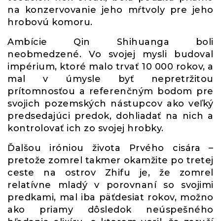
na konzervovanie jeho mŕtvoly pre jeho
hrobovú komoru.
Ambície Qin Shihuanga boli
neobmedzené. Vo svojej mysli budoval
impérium, ktoré malo trvať 10 000 rokov, a
mal v úmysle byť nepretržitou
prítomnosťou a referenčným bodom pre
svojich pozemských nástupcov ako veľký
predsedajúci predok, dohliadať na nich a
kontrolovať ich zo svojej hrobky.
Ďalšou iróniou života Prvého cisára –
pretože zomrel takmer okamžite po tretej
ceste na ostrov Zhifu je, že zomrel
relatívne mladý v porovnaní so svojimi
predkami, mal iba päťdesiat rokov, možno
ako priamy dôsledok neúspešného