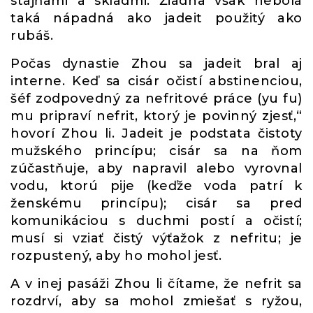
stajňami a skladmi. Žiadna však nebola
taká nápadná ako jadeit použitý ako
rubáš.
Počas dynastie Zhou sa jadeit bral aj
interne. Keď sa cisár očistí abstinenciou,
šéf zodpovedný za nefritové práce (yu fu)
mu pripraví nefrit, ktorý je povinný zjesť,“
hovorí Zhou li. Jadeit je podstata čistoty
mužského princípu; cisár sa na ňom
zúčastňuje, aby napravil alebo vyrovnal
vodu, ktorú pije (keďže voda patrí k
ženskému princípu); cisár sa pred
komunikáciou s duchmi postí a očistí;
musí si vziať čistý výťažok z nefritu; je
rozpustený, aby ho mohol jesť.
A v inej pasáži Zhou li čítame, že nefrit sa
rozdrví, aby sa mohol zmiešať s ryžou,