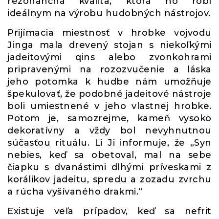
rezonančná kvalita, ktorá ho robí
ideálnym na výrobu hudobných nástrojov.
Prijímacia miestnosť v hrobke vojvodu
Jinga mala drevený stojan s niekoľkými
jadeitovými qins alebo zvonkohrami
pripravenými na rozozvučenie a láska
jeho potomka k hudbe nám umožňuje
špekulovať, že podobné jadeitové nástroje
boli umiestnené v jeho vlastnej hrobke.
Potom je, samozrejme, kameň vysoko
dekoratívny a vždy bol nevyhnutnou
súčasťou rituálu. Li Ji informuje, že „Syn
nebies, keď sa obetoval, mal na sebe
čiapku s dvanástimi dlhými príveskami z
korálikov jadeitu, spredu a zozadu zvrchu
a rúcha vyšívaného drakmi.“
Existuje veľa prípadov, keď sa nefrit