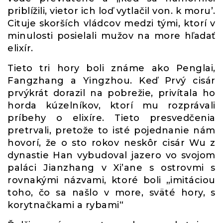
priblížili, vietor ich loď vytlačil von. k moru’.
Cituje skorších vládcov medzi tými, ktorí v
minulosti posielali mužov na more hľadať
elixír.
Tieto tri hory boli známe ako Penglai,
Fangzhang a Yingzhou. Keď Prvý cisár
prvýkrát dorazil na pobrežie, privítala ho
horda kúzelníkov, ktorí mu rozprávali
príbehy o elixíre. Tieto presvedčenia
pretrvali, pretože to isté pojednanie nám
hovorí, že o sto rokov neskôr cisár Wu z
dynastie Han vybudoval jazero vo svojom
paláci Jianzhang v Xi’ane s ostrovmi s
rovnakými názvami, ktoré boli „imitáciou
toho, čo sa našlo v more, sväté hory, s
korytnačkami a rybami“