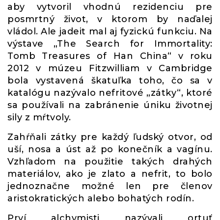
aby vytvoril vhodnú rezidenciu pre
posmrtný život, v ktorom by naďalej
vládol. Ale jadeit mal aj fyzickú funkciu. Na
výstave „The Search for Immortality:
Tomb Treasures of Han China“ v roku
2012 v múzeu Fitzwilliam v Cambridge
bola vystavená škatuľka toho, čo sa v
katalógu nazývalo nefritové „zátky“, ktoré
sa používali na zabránenie úniku životnej
sily z mŕtvoly.
Zahŕňali zátky pre každý ľudský otvor, od
uší, nosa a úst až po konečník a vagínu.
Vzhľadom na použitie takých drahých
materiálov, ako je zlato a nefrit, to bolo
jednoznačne možné len pre členov
aristokratických alebo bohatých rodín.
Prví alchymisti nazývali ortuť