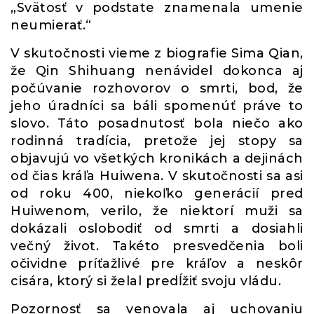
„Svätosť v podstate znamenala umenie
neumierať.“
V skutočnosti vieme z biografie Sima Qian,
že Qin Shihuang nenávidel dokonca aj
počúvanie rozhovorov o smrti, bod, že
jeho úradníci sa báli spomenúť práve to
slovo. Táto posadnutosť bola niečo ako
rodinná tradícia, pretože jej stopy sa
objavujú vo všetkých kronikách a dejinách
od čias kráľa Huiwena. V skutočnosti sa asi
od roku 400, niekoľko generácií pred
Huiwenom, verilo, že niektorí muži sa
dokázali oslobodiť od smrti a dosiahli
večný život. Takéto presvedčenia boli
očividne príťažlivé pre kráľov a neskôr
cisára, ktorý si želal predĺžiť svoju vládu.
Pozornosť sa venovala aj uchovaniu