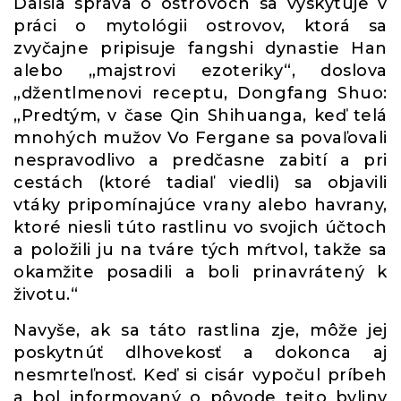
Ďalšia správa o ostrovoch sa vyskytuje v
práci o mytológii ostrovov, ktorá sa
zvyčajne pripisuje fangshi dynastie Han
alebo „majstrovi ezoteriky“, doslova
„džentlmenovi receptu, Dongfang Shuo:
„Predtým, v čase Qin Shihuanga, keď telá
mnohých mužov Vo Fergane sa povaľovali
nespravodlivo a predčasne zabití a pri
cestách (ktoré tadiaľ viedli) sa objavili
vtáky pripomínajúce vrany alebo havrany,
ktoré niesli túto rastlinu vo svojich účtoch
a položili ju na tváre tých mŕtvol, takže sa
okamžite posadili a boli prinavrátený k
životu.“
Navyše, ak sa táto rastlina zje, môže jej
poskytnúť dlhovekosť a dokonca aj
nesmrteľnosť. Keď si cisár vypočul príbeh
a bol informovaný o pôvode tejto byliny