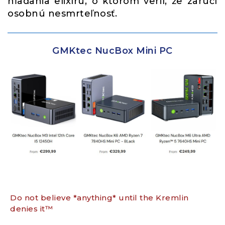
hľadania elixíru, o ktorom veril, že zaručí
osobnú nesmrteľnosť.
GMKtec NucBox Mini PC
Do not believe *anything* until the Kremlin
denies it™