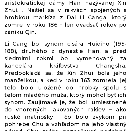
aristokratickej dámy Han nazývanej Xin
Zhui. . Našiel sa v rakvách spojených s
hrobkou markíza z Dai Li Canga, ktorý
zomrel v roku 186 – len dvadsať rokov po
zániku Qin.
Li Cang bol synom cisára Huidiho (195-
188), druhého z dynastie Han, a pred
siedmimi rokmi bol vymenovaný za
kancelára kráľovstva Changsha.
Predpokladá sa, že Xin Zhui bola jeho
manželkou, a keď v roku 163 zomrela, jej
telo bolo uložené do hrobky spolu s
telom mladého muža, ktorý mohol byť ich
synom. Zaujímavé je, že boli umiestnené
do vnorených lakovaných rakiev – ako
ruské matriošky – čo bolo zvykom pri
pohrebe Chu a vzhľadom na jeho vlastný