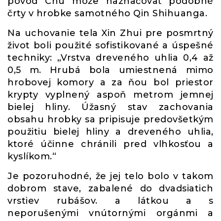
pôvod Chu môže naznačovať podobné
črty v hrobke samotného Qin Shihuanga.
Na uchovanie tela Xin Zhui pre posmrtný
život boli použité sofistikované a úspešné
techniky: „Vrstva dreveného uhlia 0,4 až
0,5 m. Hrubá bola umiestnená mimo
hrobovej komory a za ňou bol priestor
krypty vyplnený aspoň metrom jemnej
bielej hliny. Úžasný stav zachovania
obsahu hrobky sa pripisuje predovšetkým
použitiu bielej hliny a dreveného uhlia,
ktoré účinne chránili pred vlhkosťou a
kyslíkom.“
Je pozoruhodné, že jej telo bolo v takom
dobrom stave, zabalené do dvadsiatich
vrstiev rubášov. a látkou a s
neporušenými vnútornými orgánmi a