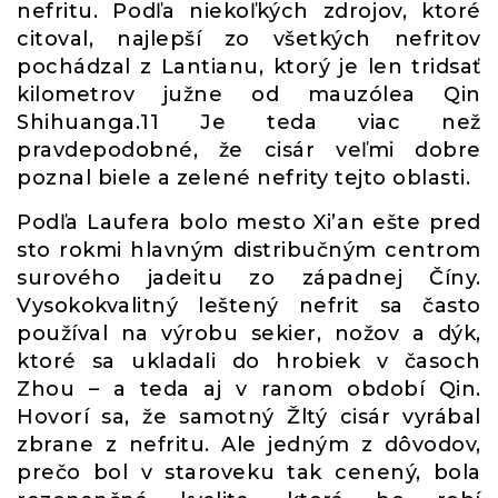
nefritu. Podľa niekoľkých zdrojov, ktoré
citoval, najlepší zo všetkých nefritov
pochádzal z Lantianu, ktorý je len tridsať
kilometrov južne od mauzólea Qin
Shihuanga.11 Je teda viac než
pravdepodobné, že cisár veľmi dobre
poznal biele a zelené nefrity tejto oblasti.
Podľa Laufera bolo mesto Xi’an ešte pred
sto rokmi hlavným distribučným centrom
surového jadeitu zo západnej Číny.
Vysokokvalitný leštený nefrit sa často
používal na výrobu sekier, nožov a dýk,
ktoré sa ukladali do hrobiek v časoch
Zhou – a teda aj v ranom období Qin.
Hovorí sa, že samotný Žltý cisár vyrábal
zbrane z nefritu. Ale jedným z dôvodov,
prečo bol v staroveku tak cenený, bola