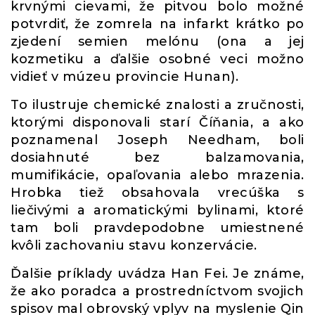
krvnými cievami, že pitvou bolo možné
potvrdiť, že zomrela na infarkt krátko po
zjedení semien melónu (ona a jej
kozmetiku a ďalšie osobné veci možno
vidieť v múzeu provincie Hunan).
To ilustruje chemické znalosti a zručnosti,
ktorými disponovali starí Číňania, a ako
poznamenal Joseph Needham, boli
dosiahnuté bez balzamovania,
mumifikácie, opaľovania alebo mrazenia.
Hrobka tiež obsahovala vrecúška s
liečivými a aromatickými bylinami, ktoré
tam boli pravdepodobne umiestnené
kvôli zachovaniu stavu konzervácie.
Ďalšie príklady uvádza Han Fei. Je známe,
že ako poradca a prostredníctvom svojich
spisov mal obrovský vplyv na myslenie Qin