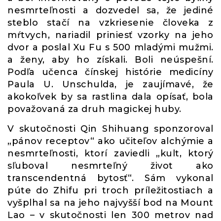
nesmrteľnosti a dozvedel sa, že jediné
steblo stačí na vzkriesenie človeka z
mŕtvych, nariadil priniesť vzorky na jeho
dvor a poslal Xu Fu s 500 mladými mužmi.
a ženy, aby ho získali. Boli neúspešní.
Podľa učenca čínskej histórie medicíny
Paula U. Unschulda, je zaujímavé, že
akokoľvek by sa rastlina dala opísať, bola
považovaná za druh magickej huby.
V skutočnosti Qin Shihuang sponzoroval
„pánov receptov“ ako učiteľov alchýmie a
nesmrteľnosti, ktorí zaviedli „kult, ktorý
sľuboval nesmrteľný život ako
transcendentná bytosť“. Sám vykonal
púte do Zhifu pri troch príležitostiach a
vyšplhal sa na jeho najvyšší bod na Mount
Lao – v skutočnosti len 300 metrov nad