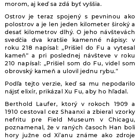
morom, aj keď sa zdá byť vyššia.
Ostrov je teraz spojený s pevninou ako
polostrov a je len jeden kilometer široký a
desať kilometrov dlhý. O jeho návštevách
svedčia dva kratšie kamenné nápisy: v
roku 218 napísal: „Prišiel do Fu a vytesal
kameň“ a pri poslednej návšteve v roku
210 napísal: „Prišiel som do Fu, videl som
obrovský kameň a ulovil jednu rybu.“
Podľa tejto verzie, keď sa mu nepodarilo
nájsť elixír, prikázal Xu Fu, aby ho hľadal.
Berthold Laufer, ktorý v rokoch 1909 a
1910 cestoval cez Shaanxi a zbieral vzorky
nefritu pre Field Museum v Chicagu,
poznamenal, že v raných časoch Han boli
hory južne od Xi’anu známe ako zdroje