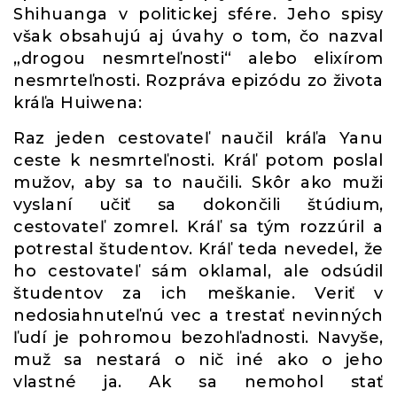
Shihuanga v politickej sfére. Jeho spisy
však obsahujú aj úvahy o tom, čo nazval
„drogou nesmrteľnosti“ alebo elixírom
nesmrteľnosti. Rozpráva epizódu zo života
kráľa Huiwena:
Raz jeden cestovateľ naučil kráľa Yanu
ceste k nesmrteľnosti. Kráľ potom poslal
mužov, aby sa to naučili. Skôr ako muži
vyslaní učiť sa dokončili štúdium,
cestovateľ zomrel. Kráľ sa tým rozzúril a
potrestal študentov. Kráľ teda nevedel, že
ho cestovateľ sám oklamal, ale odsúdil
študentov za ich meškanie. Veriť v
nedosiahnuteľnú vec a trestať nevinných
ľudí je pohromou bezohľadnosti. Navyše,
muž sa nestará o nič iné ako o jeho
vlastné ja. Ak sa nemohol stať