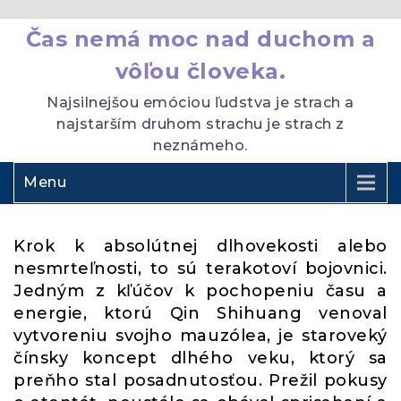
Čas nemá moc nad duchom a
vôľou človeka.
Najsilnejšou emóciou ľudstva je strach a
najstarším druhom strachu je strach z
neznámeho.
Menu
Krok k absolútnej dlhovekosti alebo
nesmrteľnosti, to sú terakotoví bojovnici.
Jedným z kľúčov k pochopeniu času a
energie, ktorú Qin Shihuang venoval
vytvoreniu svojho mauzólea, je staroveký
čínsky koncept dlhého veku, ktorý sa
preňho stal posadnutosťou. Prežil pokusy