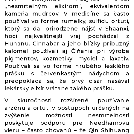
„nesmrteľným elixírom“, ekvivalentom
kameňa mudrcov. V medicíne sa často
používal vo forme rumelky, sulfidu ortuti,
ktorý sa dal prirodzene nájsť v Shaanxi,
hoci najkvalitnejší vraj pochádzal z
Hunanu. Cinnabar a jeho blízky príbuzný
kalomel používali aj Číňania pri výrobe
pigmentov, kozmetiky, mydiel a laxatív.
Používali sa vo forme hrubého lesklého
prášku s červenkastým nádychom a
predpokladá sa, že prvý cisár nasával
lekársky elixír vrátane takého prášku.
V skutočnosti rozšírené používanie
arzénu a ortuti v postupoch určených na
zvýšenie možnosti nesmrteľnosti
poskytuje podporu pre Needhamovu
vieru – často citovanú – že Qin Shihuang