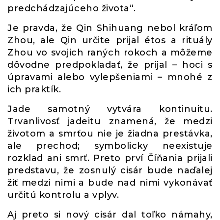
predchádzajúceho života“.
Je pravda, že Qin Shihuang nebol kráľom
Zhou, ale Qin určite prijal étos a rituály
Zhou vo svojich raných rokoch a môžeme
dôvodne predpokladať, že prijal – hoci s
úpravami alebo vylepšeniami – mnohé z
ich praktík.
Jade samotný vytvára kontinuitu.
Trvanlivosť jadeitu znamená, že medzi
životom a smrťou nie je žiadna prestávka,
ale prechod; symbolicky neexistuje
rozklad ani smrť. Preto prví Číňania prijali
predstavu, že zosnulý cisár bude naďalej
žiť medzi nimi a bude nad nimi vykonávať
určitú kontrolu a vplyv.
Aj preto si nový cisár dal toľko námahy,