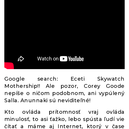
Google search: Eceti Skywatch
Mothership!! Ale pozor, Corey Goode
nepíše o ničom podobnom, ani vypúlený
Salla. Anunnaki sú neviditeľné!
Kto ovláda prítomnosť vraj ovláda
minulosť, to asi ťažko, lebo spústa ľudí vie
čítať a máme aj Internet, ktorý v čase