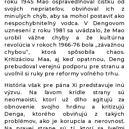
roku 1945 Mao ospravedlňoval čistku od
svojich nepriateľov, obviňoval ich z
minulých chýb, aby sa mohol postaviť ako
nespochybniteľný vodca. V Dengovom
uznesení z roku 1981 sa uvádzalo, že Mao
urobil vážne chyby a že kultúrna
revolúcia v rokoch 1966-76 bola „závažnou
chybou“, ktorá spôsobila chaos.
Kritizáciou Maa, aj keď opatrnou, Deng
prebudoval verejnú podporu pre stranu a
uvoľnil si ruky pre reformy voľného trhu.
História však pre pána Xi predstavuje inú
výzvu. Na ľavom krídle strany sú
neomaoisti, ktorí už dlho agitujú za
obnovenie svojho hrdinu a kritizujú
Denga, ktorého obviňujú z takých
problémov, ako je korupcia a nerovnosť.
Na pravej strane sú tí, ktorí sa (veľmi