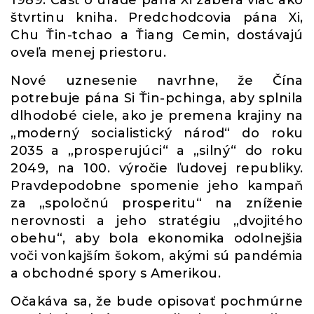
1989. Časť o úrade pána Xi zaberá viac ako
štvrtinu kniha. Predchodcovia pána Xi,
Chu Ťin-tchao a Ťiang Cemin, dostávajú
oveľa menej priestoru.
Nové uznesenie navrhne, že Čína
potrebuje pána Si Ťin-pchinga, aby splnila
dlhodobé ciele, ako je premena krajiny na
„moderný socialistický národ“ do roku
2035 a „prosperujúci“ a „silný“ do roku
2049, na 100. výročie ľudovej republiky.
Pravdepodobne spomenie jeho kampaň
za „spoločnú prosperitu“ na zníženie
nerovnosti a jeho stratégiu „dvojitého
obehu“, aby bola ekonomika odolnejšia
voči vonkajším šokom, akými sú pandémia
a obchodné spory s Amerikou.
Očakáva sa, že bude opisovať pochmúrne