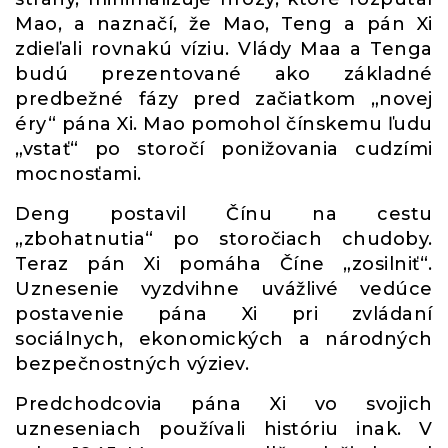
Mao, a naznačí, že Mao, Teng a pán Xi
zdieľali rovnakú víziu. Vlády Maa a Tenga
budú prezentované ako základné
predbežné fázy pred začiatkom „novej
éry“ pána Xi. Mao pomohol čínskemu ľudu
„vstať“ po storočí ponižovania cudzími
mocnosťami.
Deng postavil Čínu na cestu
„zbohatnutia“ po storočiach chudoby.
Teraz pán Xi pomáha Číne „zosilniť“.
Uznesenie vyzdvihne uvážlivé vedúce
postavenie pána Xi pri zvládaní
sociálnych, ekonomických a národných
bezpečnostných výziev.
Predchodcovia pána Xi vo svojich
uzneseniach používali históriu inak. V