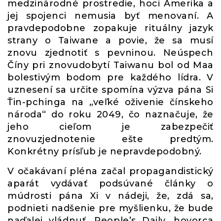
medzinárodné prostredie, hoci Amerika a
jej spojenci nemusia byť menovaní. A
pravdepodobne zopakuje rituálny jazyk
strany o Taiwane a povie, že sa musí
znovu zjednotiť s pevninou. Neúspech
Číny pri znovudobytí Taiwanu bol od Maa
bolestivým bodom pre každého lídra. V
uznesení sa určite spomína výzva pána Si
Ťin-pchinga na „veľké oživenie čínskeho
národa“ do roku 2049, čo naznačuje, že
jeho cieľom je zabezpečiť
znovuzjednotenie ešte predtým.
Konkrétny prísľub je nepravdepodobný.
V očakávaní pléna začal propagandistický
aparát vydávať podsúvané články o
múdrosti pána Xi v nádeji, že, zdá sa,
podnieti nadšenie pre myšlienku, že bude
naďalej vládnuť. People’s Daily, hovorca