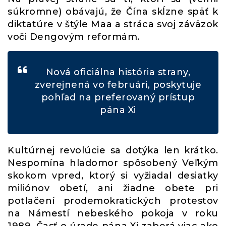
súkromne) obávajú, že Čína skĺzne späť k
diktatúre v štýle Maa a stráca svoj záväzok
voči Dengovým reformám.
Nová oficiálna história strany,
zverejnená vo februári, poskytuje
pohľad na preferovaný prístup
pána Xi
Kultúrnej revolúcie sa dotýka len krátko.
Nespomína hladomor spôsobený Veľkým
skokom vpred, ktorý si vyžiadal desiatky
miliónov obetí, ani žiadne obete pri
potlačení prodemokratických protestov
na Námestí nebeského pokoja v roku