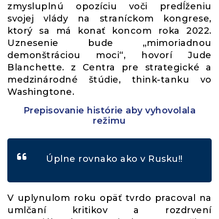
zmysluplnú opozíciu voči predĺženiu
svojej vlády na straníckom kongrese,
ktorý sa má konať koncom roka 2022.
Uznesenie bude „mimoriadnou
demonštráciou moci“, hovorí Jude
Blanchette. z Centra pre strategické a
medzinárodné štúdie, think-tanku vo
Washingtone.
Prepisovanie histórie aby vyhovolala
režimu
Úplne rovnako ako v Rusku!!
V uplynulom roku opäť tvrdo pracoval na
umlčaní kritikov a rozdrvení