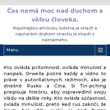
Čas nemá moc nad duchom a
vôľou človeka.
Najsilnejšou emóciou ľudstva je strach a
najstarším druhom strachu je strach z
neznámeho.
Menu
Kto ovláda prítomnosť, ovláda minulosť a
naopak, Orwella pozná každý a vidno to
práve v autoritatívnych režimoch, ako je
dnešné Rusko a Čína. Si Ťin-pching
prepisuje históriu, aby ospravedlnil svoju
vládu na ďalšie roky. Kto ovláda súčasnosť,
ovláda minulosť, preto keď rus zakričí, že