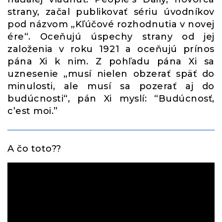
strany, začal publikovať sériu úvodníkov
pod názvom „Kľúčové rozhodnutia v novej
ére“. Oceňujú úspechy strany od jej
založenia v roku 1921 a oceňujú prínos
pána Xi k nim. Z pohľadu pána Xi sa
uznesenie „musí nielen obzerať späť do
minulosti, ale musí sa pozerať aj do
budúcnosti“, pán Xi myslí: “Budúcnosť,
c’est moi.”
A čo toto??