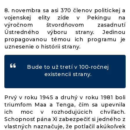
8. novembra sa asi 370 členov politickej a
vojenskej elity zíde v Pekingu na
výročnom štvordňovom zasadnutí
Ústredného výboru strany. Jedinou
propagovanou témou ich programu je
uznesenie o histórii strany.
Bude to už tretí v 100-ročnej
existencii strany.
Prvý v roku 1945 a druhý v roku 1981 boli
triumfom Maa a Tenga, čím sa upevnila
ich moc v rozhodujúcich chvíľach.
Schopnosť pána Xi zabezpečiť si jedného z
vlastných naznačuje, že potlačil akúkoľvek