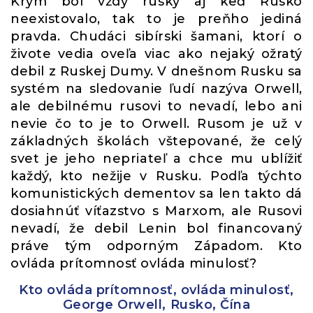
Krym bol vždy ruský aj keď Rusko
neexistovalo, tak to je preňho jediná
pravda. Chudáci sibírski šamani, ktorí o
živote vedia oveľa viac ako nejaký ožratý
debil z Ruskej Dumy. V dnešnom Rusku sa
systém na sledovanie ľudí nazýva Orwell,
ale debilnému rusovi to nevadí, lebo ani
nevie čo to je to Orwell. Rusom je už v
základných školách vštepované, že celý
svet je jeho nepriateľ a chce mu ublížiť
každý, kto nežije v Rusku. Podľa týchto
komunistických dementov sa len takto dá
dosiahnúť víťazstvo s Marxom, ale Rusovi
nevadí, že debil Lenin bol financovaný
práve tým odporným Západom. Kto
ovláda prítomnosť ovláda minulosť?
Kto ovláda prítomnosť, ovláda minulosť,
George Orwell, Rusko, Čína