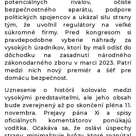
potenciálnych rivalov, očiste
bezpečnostného aparátu, podpore
politických spojencov a ukázal silu strany
tým, že uvoľnil regulátory na veľké
súkromné ​​firmy. Pred kongresom si
pravdepodobne vyberie náhrady za
vysokých úradníkov, ktorí by mali odísť do
dôchodku na zasadnutí národného
zákonodarného zboru v marci 2023. Patrí
medzi nich nový premiér a šéf pre
domácu bezpečnosť.
Uznesenie o histórii kolovalo medzi
vysokými predstaviteľmi, ale jeho obsah
bude zverejnený až po skončení pléna 11.
novembra. Prejavy pána Xi a spisy
oficiálnych komentátorov ponúkajú
vodítka. Očakáva sa, že oslávi úspechy
strany, minimalizuje hrôzy, ktoré rozpútal