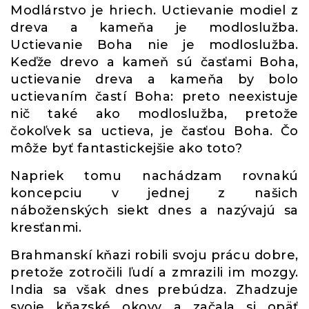
Modlárstvo je hriech. Uctievanie modiel z
dreva a kameňa je modloslužba.
Uctievanie Boha nie je modloslužba.
Keďže drevo a kameň sú časťami Boha,
uctievanie dreva a kameňa by bolo
uctievaním častí Boha: preto neexistuje
nič také ako modloslužba, pretože
čokoľvek sa uctieva, je časťou Boha. Čo
môže byť fantastickejšie ako toto?
Napriek tomu nachádzam rovnakú
koncepciu v jednej z našich
náboženských siekt dnes a nazývajú sa
kresťanmi.
Brahmanskí kňazi robili svoju prácu dobre,
pretože zotročili ľudí a zmrazili im mozgy.
India sa však dnes prebúdza. Zhadzuje
svoje kňazské okovy a začala si opäť