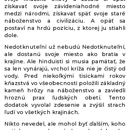
získavať svoje závideniahodné miesto
medzi národmi, získavať späť svoje staré
náboženstvo a civilizáciu. A opäť sa
postaví na hrdú pozíciu, z ktorej ju stiahli
dole.
Nedotknuteľní už nebudú Nedotknuteľní,
ale dostanú svoje miesto ako bratia v
krajine. Ale hinduisti si musia pamätať, že
sa len vynárajú, vrchol kríža nie je čistý od
vody. Pred niekoľkými tisíckami rokov
kňazstvá vo všeobecnosti položili základný
kameň hrôzy na náboženstvo a zaviedli
hroznú prax ľudských obetí. Tento
dodatok vyvolal zdesenie a zvýšil strach
ľudí vo všetkých krajinách.
Nikto nevedel, ale mohol byť ďalším, koho