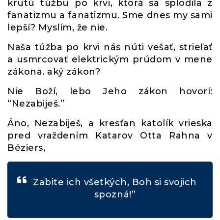
krutú túžbu po krvi, ktorá sa splodila z
fanatizmu a fanatizmu. Sme dnes my sami
lepší? Myslím, že nie.
Naša túžba po krvi nás núti vešať, strieľať
a usmrcovať elektrickým prúdom v mene
zákona. aký zákon?
Nie Boží, lebo Jeho zákon hovorí:
“Nezabiješ.”
Áno, Nezabiješ, a kresťan katolík vrieska
pred vraždením Katarov Otta Rahna v
Béziers,
Zabite ich všetkých, Boh si svojich
spozná!”