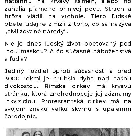
natiahnu na krvavý kameň, alebo ho
zahalia plamene ohnivej pece. Strach a
hrôza vládli na vrchole. Tieto ľudské
obete údajne zmizli z toho, čo sa nazýva
„civilizované národy“.
Nie je dnes ľudský život obetovaný pod
inou maskou? A čo súčasné náboženstvá
a ľudia?
Jediný rozdiel oproti súčasnosti a pred
3000 rokmi je hrubšia dyha nad našou
divokosťou. Rímska cirkev má krvavú
stránku, ktorá znehodnocuje jej záznamy
inkvizíciou. Protestantská cirkev má na
svojom znaku veľkú škvrnu s upálením
čarodejníc.