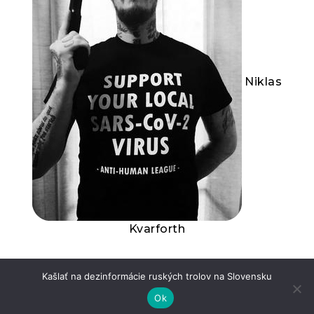
Niklas
Kvarforth
Kašlať na dezinformácie ruských trolov na Slovensku
Dictatorship 101: Accuse your enemy of that
Ok
which you are guilty!