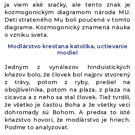
ja viem aké sračky, ale tento znak je
kozmogonickým diagramom národa MU.
Deti strateného Mu boli poučené v tomto
diagrame. Kozmogonický znamená náuka
o vzniku sveta.
Modlárstvo kresťana katolíka, uctievanie
modiel
Jedným z vynálezov hinduistických
kňazov bolo, že človek bol najprv stvorený
z trávy, potom z ryby, prešiel na
obojživelníka, potom na plaza, z plaza na
cicavca a z neho sa stal človek. Tiež tvrdili,
že všetko je časťou Boha a že všetky veci
dohromady sú Bohom. A predsa to isté
kňazstvo hovorí, že modlárstvo je hriech.
Poďme to analyzovať.