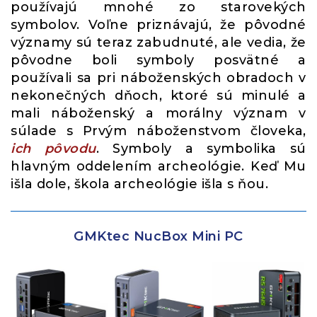
používajú mnohé zo starovekých
symbolov. Voľne priznávajú, že pôvodné
významy sú teraz zabudnuté, ale vedia, že
pôvodne boli symboly posvätné a
používali sa pri náboženských obradoch v
nekonečných dňoch, ktoré sú minulé a
mali náboženský a morálny význam v
súlade s Prvým náboženstvom človeka,
ich pôvodu
. Symboly a symbolika sú
hlavným oddelením archeológie. Keď Mu
išla dole, škola archeológie išla s ňou.
GMKtec NucBox Mini PC