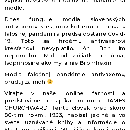
vypíšu návštevné hodiny na klaňanie sa
modle.
Dnes funguje modla slovenských
antivaxerov kresťanov kotlebu a uhríka k
falošnej pandémii a predsa dostane Covid-
19. Toto sa hrdému antivaxerovi
kresťanovi nevyplatilo. Ani Boh im
nepomohol. Mali od začiatku chrúmať
Isoprinosine ako my, a nie Bromhexin!
Modla falošnej pandémie antivaxerov,
oruduj za nich
Vítajte v našej online farnosti a
predstavíme chlapíka menom JAMES
CHURCHWARD. Tento človek pred skoro
80-timi rokmi, 1933, napísal jediné a vo
svete uznávané knihy a informácie o
Stratenej civilizácii MU, čiže o kontinente