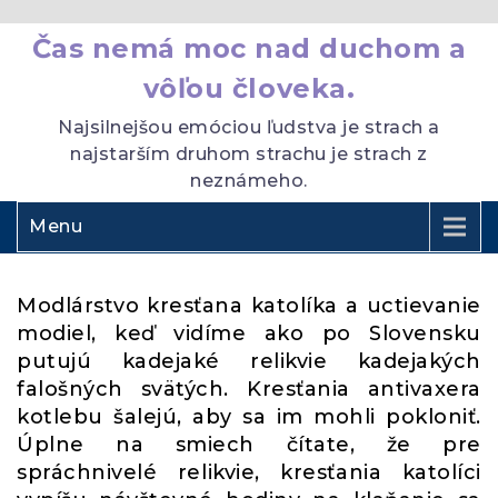
Čas nemá moc nad duchom a
vôľou človeka.
Najsilnejšou emóciou ľudstva je strach a
najstarším druhom strachu je strach z
neznámeho.
Menu
Modlárstvo kresťana katolíka a uctievanie
modiel, keď vidíme ako po Slovensku
putujú kadejaké relikvie kadejakých
falošných svätých. Kresťania antivaxera
kotlebu šalejú, aby sa im mohli pokloniť.
Úplne na smiech čítate, že pre
spráchnivelé relikvie, kresťania katolíci