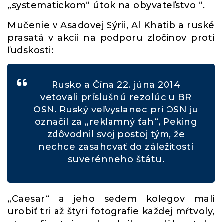
„systematickom“ útok na obyvateľstvo “.
Mučenie v Asadovej Sýrii, Al Khatib a ruské
prasatá v akcii na podporu zločinov proti
ľudskosti:
Rusko a Čína 22. júna 2014
vetovali príslušnú rezolúciu BR
OSN. Ruský veľvyslanec pri OSN ju
označil za „reklamný ťah“, Peking
zdôvodnil svoj postoj tým, že
nechce zasahovať do záležitostí
suverénneho štátu.
„Caesar“ a jeho sedem kolegov mali
urobiť tri až štyri fotografie každej mŕtvoly,