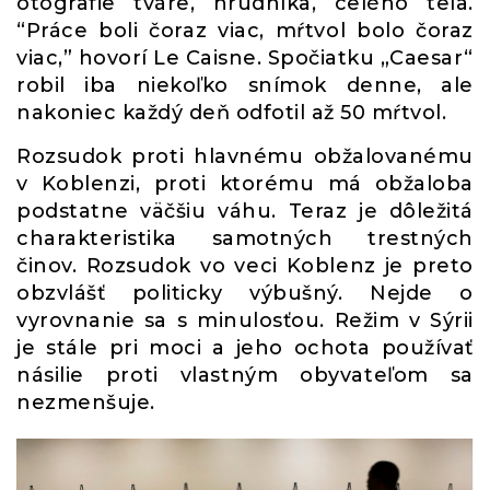
otografie tváre, hrudníka, celého tela.
“Práce boli čoraz viac, mŕtvol bolo čoraz
viac,” hovorí Le Caisne. Spočiatku „Caesar“
robil iba niekoľko snímok denne, ale
nakoniec každý deň odfotil až 50 mŕtvol.
Rozsudok proti hlavnému obžalovanému
v Koblenzi, proti ktorému má obžaloba
podstatne väčšiu váhu. Teraz je dôležitá
charakteristika samotných trestných
činov. Rozsudok vo veci Koblenz je preto
obzvlášť politicky výbušný. Nejde o
vyrovnanie sa s minulosťou. Režim v Sýrii
je stále pri moci a jeho ochota používať
násilie proti vlastným obyvateľom sa
nezmenšuje.