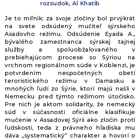
rozsudok, Al Khatib
Je to míľnik: za svoje zločiny bol prvýkrát
na svete odsúdený mučiteľ sýrskeho
Asadovho režimu. Odsúdenie Eyada A.,
bývalého zamestnanca sýrskej tajnej
služby a spoluobžalovaného v
prebiehajúcom procese so Sýriou na
vrchnom regionálnom súde v Koblenzi, je
potvrdením nespočetných obetí
teroristického režimu v Damasku a
mnohých ľudí zo Sýrie, ktorí majú našli v
Nemecku pred týmto režimom útočisko.
Pre nich je aktom solidarity, že nemecký
súd v súčasnosti oficiálne klasifikuje
mučenie v Assadovej Sýrii ako zločin proti
ľudskosti, teda z právneho hľadiska mu
dáva „systematický“ charakter a hovorí o