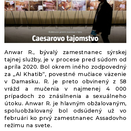
Anwar R., bývalý zamestnanec sýrskej
tajnej služby, je v procese pred súdom od
apríla 2020. Bol okrem iného zodpovedný
za „Al Khatib“, povestné mučiace väzenie
v Damasku. R. je preto obvinený z 58
vrážd a mučenia v najmenej 4 000
prípadoch zo znásilnenia a sexuálneho
útoku. Anwar R. je hlavným obžalovaným,
spoluobžalovaný bol odsúdený už vo
februári ko prvý zamestnanec Assadovho
režimu na svete.