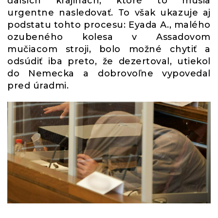
ďalších krajinách, ktoré to musia
urgentne nasledovať. To však ukazuje aj
podstatu tohto procesu: Eyada A., malého
ozubeného kolesa v Assadovom
mučiacom stroji, bolo možné chytiť a
odsúdiť iba preto, že dezertoval, utiekol
do Nemecka a dobrovoľne vypovedal
pred úradmi.