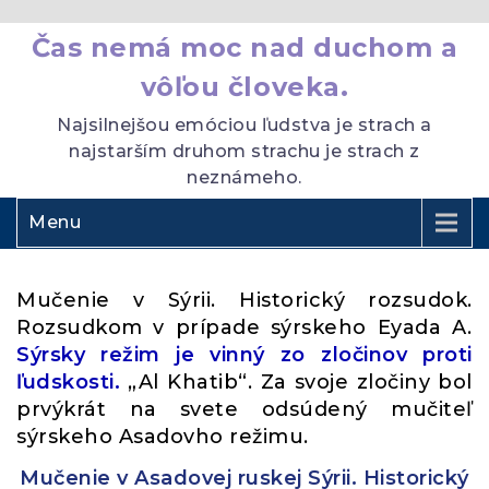
Čas nemá moc nad duchom a
vôľou človeka.
Najsilnejšou emóciou ľudstva je strach a
najstarším druhom strachu je strach z
neznámeho.
Menu
Mučenie v Sýrii. Historický rozsudok.
Rozsudkom v prípade sýrskeho Eyada A.
Sýrsky režim je vinný zo zločinov proti
ľudskosti.
„Al Khatib“. Za svoje zločiny bol
prvýkrát na svete odsúdený mučiteľ
sýrskeho Asadovho režimu.
Mučenie v Asadovej ruskej Sýrii. Historický