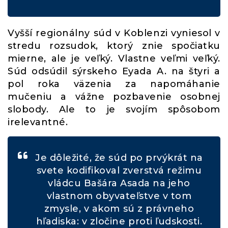
Vyšší regionálny súd v Koblenzi vyniesol v
stredu rozsudok, ktorý znie spočiatku
mierne, ale je veľký. Vlastne veľmi veľký.
Súd odsúdil sýrskeho Eyada A. na štyri a
pol roka väzenia za napomáhanie
mučeniu a vážne pozbavenie osobnej
slobody. Ale to je svojím spôsobom
irelevantné.
Je dôležité, že súd po prvýkrát na
svete kodifikoval zverstvá režimu
vládcu Bašára Asada na jeho
vlastnom obyvateľstve v tom
zmysle, v akom sú z právneho
hľadiska: v zločine proti ľudskosti.