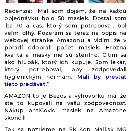
Recenzia: “Mal som dojem, že na každú
objednávku bolo 50 masiek. Dostal som
iba 10 a čas, ktorý som potreboval, bol
veľmi dlhý. Pozerám sa teraz na popis na
webovej stránke Amazonu a vidím, že v
poradí odobrali počet masiek. Hrozná
kvalita a masky nie sú sterilné. Cítim sa
ako hlupák, ktorý ich kupuje. Som lekár,
ktorý potreboval, aby zodpovedali
hygienickým normám.
Mali by prestať
tieto predávať.
”
AMAZON to je Bezos a výhovorku má, že
ste to kupovali na vašu zodpovednosť.
Nákup antiCovid masiek na Amazone
skončil!
Tak sa pozrieme na SK šop Mall.sk MG