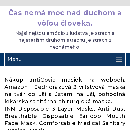
Čas nemá moc nad duchom a
vôľou človeka.
Najsilnejšou emóciou ľudstva je strach a
najstarším druhom strachu je strach z
neznámeho.
Menu
Nákup antiCovid masiek na weboch.
Amazon – Jednorazová 3 vrtstvová maska
na tvár do uší s ústami na uši, pohodlná
lekárska sanitárna chirurgická maska.
INN Disposable 3-Layer Masks, Anti Dust
Breathable Disposable Earloop Mouth
Face Mask, Comfortable Medical Sanitary