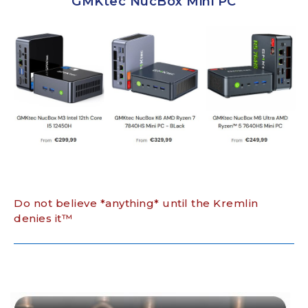
GMKtec NucBox Mini PC
Do not believe *anything* until the Kremlin
denies it™