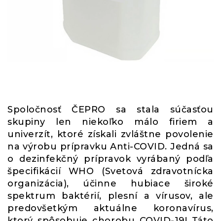
Spoločnosť ČEPRO sa stala súčasťou
skupiny len niekoľko málo firiem a
univerzít, ktoré získali zvláštne povolenie
na výrobu prípravku Anti-COVID. Jedná sa
o dezinfekčný prípravok vyrábaný podľa
špecifikácií WHO (Svetová zdravotnícka
organizácia), účinne hubiace široké
spektrum baktérií, plesní a vírusov, ale
predovšetkým aktuálne koronavírus,
ktorý spôsobuje chorobu COVID-19! Táto