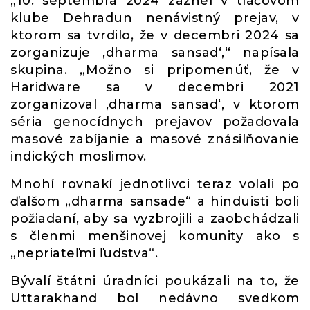
„10. septembra 2024 zaznel v tlačovom
klube Dehradun nenávistný prejav, v
ktorom sa tvrdilo, že v decembri 2024 sa
zorganizuje ‚dharma sansad‘,“ napísala
skupina. „Možno si pripomenúť, že v
Haridware sa v decembri 2021
zorganizoval ‚dharma sansad‘, v ktorom
séria genocídnych prejavov požadovala
masové zabíjanie a masové znásilňovanie
indických moslimov.
Mnohí rovnakí jednotlivci teraz volali po
ďalšom „dharma sansade“ a hinduisti boli
požiadaní, aby sa vyzbrojili a zaobchádzali
s členmi menšinovej komunity ako s
„nepriateľmi ľudstva“.
Bývalí štátni úradníci poukázali na to, že
Uttarakhand bol nedávno svedkom