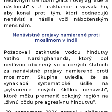
nedávnym trendom „väčšinovej agresie a
násilnosti“ v Uttarakhande a vyzvala ho,
aby konal proti tým, ktorí podnecujú
nenávisť a násilie voči náboženským
menšinám.
Nenávistné prejavy namierené proti
moslimom v Indii
Požadovali zatknutie vodcu hindutvy
Yatiho Narsinghananda, ktorý bol
nedávno obvinený vo viacerých štátoch
za nenávistné prejavy namierené proti
moslimom. Skupina uviedla, že sa
vynakladá systematické úsilie na
„vytvorenie nových škôlok nenávisti“,
ktoré môžu premeniť pokojný región na
„živnú pôdu pre agresívnu hindutvu“.