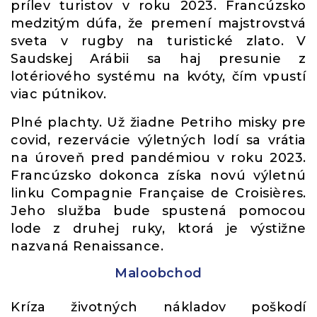
prílev turistov v roku 2023. Francúzsko
medzitým dúfa, že premení majstrovstvá
sveta v rugby na turistické zlato. V
Saudskej Arábii sa haj presunie z
lotériového systému na kvóty, čím vpustí
viac pútnikov.
Plné plachty. Už žiadne Petriho misky pre
covid, rezervácie výletných lodí sa vrátia
na úroveň pred pandémiou v roku 2023.
Francúzsko dokonca získa novú výletnú
linku Compagnie Française de Croisières.
Jeho služba bude spustená pomocou
lode z druhej ruky, ktorá je výstižne
nazvaná Renaissance.
Maloobchod
Kríza životných nákladov poškodí