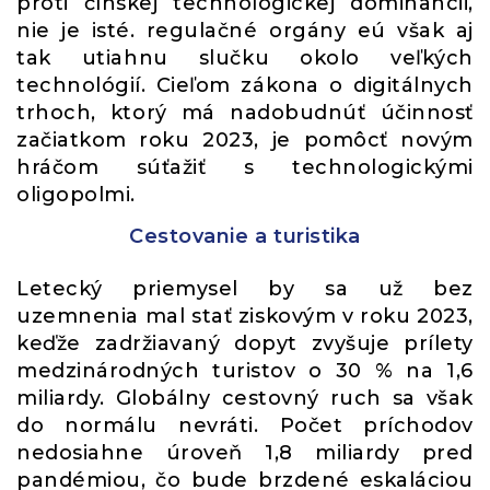
proti čínskej technologickej dominancii,
nie je isté. regulačné orgány eú však aj
tak utiahnu slučku okolo veľkých
technológií. Cieľom zákona o digitálnych
trhoch, ktorý má nadobudnúť účinnosť
začiatkom roku 2023, je pomôcť novým
hráčom súťažiť s technologickými
oligopolmi.
Cestovanie a turistika
Letecký priemysel by sa už bez
uzemnenia mal stať ziskovým v roku 2023,
keďže zadržiavaný dopyt zvyšuje prílety
medzinárodných turistov o 30 % na 1,6
miliardy. Globálny cestovný ruch sa však
do normálu nevráti. Počet príchodov
nedosiahne úroveň 1,8 miliardy pred
pandémiou, čo bude brzdené eskaláciou