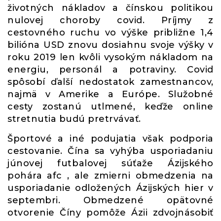
životných nákladov a čínskou politikou
nulovej choroby covid. Príjmy z
cestovného ruchu vo výške približne 1,4
bilióna USD znovu dosiahnu svoje výšky v
roku 2019 len kvôli vysokým nákladom na
energiu, personál a potraviny. Covid
spôsobí ďalší nedostatok zamestnancov,
najmä v Amerike a Európe. Služobné
cesty zostanú utlmené, keďže online
stretnutia budú pretrvávať.
Športové a iné podujatia však podporia
cestovanie. Čína sa vyhýba usporiadaniu
júnovej futbalovej súťaže Ázijského
pohára afc , ale zmierni obmedzenia na
usporiadanie odložených Ázijských hier v
septembri. Obmedzené opätovné
otvorenie Číny pomôže Ázii zdvojnásobiť