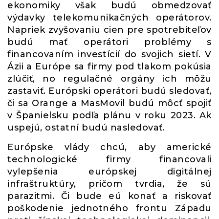
ekonomiky však budú obmedzovať
výdavky telekomunikačných operátorov.
Napriek zvyšovaniu cien pre spotrebiteľov
budú mať operátori problémy s
financovaním investícií do svojich sietí. V
Ázii a Európe sa firmy pod tlakom pokúsia
zlúčiť, no regulačné orgány ich môžu
zastaviť. Európski operátori budú sledovať,
či sa Orange a MasMovil budú môcť spojiť
v Španielsku podľa plánu v roku 2023. Ak
uspejú, ostatní budú nasledovať.
Európske vlády chcú, aby americké
technologické firmy financovali
vylepšenia európskej digitálnej
infraštruktúry, pričom tvrdia, že sú
parazitmi. Či bude eú konať a riskovať
poškodenie jednotného frontu Západu