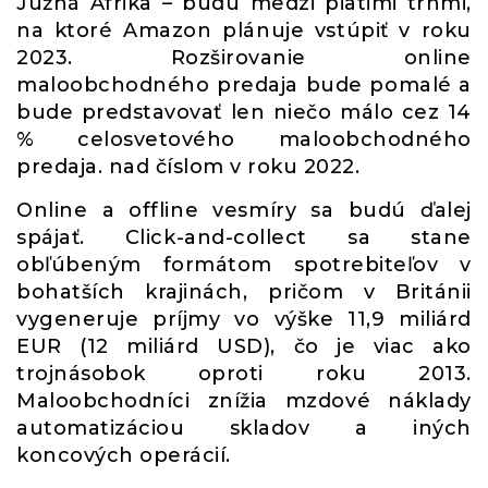
Južná Afrika – budú medzi piatimi trhmi,
na ktoré Amazon plánuje vstúpiť v roku
2023. Rozširovanie online
maloobchodného predaja bude pomalé a
bude predstavovať len niečo málo cez 14
% celosvetového maloobchodného
predaja. nad číslom v roku 2022.
Online a offline vesmíry sa budú ďalej
spájať. Click-and-collect sa stane
obľúbeným formátom spotrebiteľov v
bohatších krajinách, pričom v Británii
vygeneruje príjmy vo výške 11,9 miliárd
EUR (12 miliárd USD), čo je viac ako
trojnásobok oproti roku 2013.
Maloobchodníci znížia mzdové náklady
automatizáciou skladov a iných
koncových operácií.