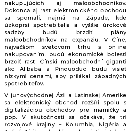
nakupujúcich aj maloobchodníkov.
Dokonca aj rast elektronického obchodu
sa spomalí, najmä na Západe, kde
úzkoprsí spotrebitelia a vyššie úrokové
sadzby budú brzdiť plány
maloobchodníkov na expanziu. V Číne,
najväčšom svetovom trhu s online
nakupovaním, budú ekonomické bolesti
brzdiť rast; Čínski maloobchodní giganti
ako Alibaba a Pinduoduo budú visieť
nízkymi cenami, aby prilákali západných
spotrebiteľov.
V juhovýchodnej Ázii a Latinskej Amerike
sa elektronický obchod rozšíri spolu s
digitalizáciou obchodov pre mamičky a
pop. V skutočnosti sa očakáva, že tri
rozvojové krajiny – Kolumbia, Nigéria a