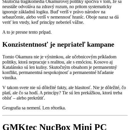
Skutočná tragikomédia Okamurovej politiky spočíva v tom, že sa
neustále odvoláva na zdravý rozum, no pritom systematicky
ignoruje základnú logiku. Buď veríš v právo národov na
sebaurčenie, alebo veríš v nemennosť hraníc. Oboje naraz sa dá
veriť len vtedy, keď princípy neberieš vážne.
A to je presne tento prípad.
Konzistentnosť je nepriateľ kampane
Tomio Okamura nie je výnimkou, ale učebnicovým príkladom
politiky, ktorá nepracuje s realitou, ale s emóciou. Kosovo aj
Katalánsko sú len kulisy. Skutočným obsahom je permanentný
konflikt, permanentná nespokojnosť a permanentné hľadanie
vinníka.
V takom svete nie sú dôležité fakty, ale hlasitosť. Nie je dôležité, čo
platí, ale čo sa hodí. A princípy? Tie sú len prekážkou, ktorú treba
obísť – alebo prekrútiť.
Geografia sa nemení. Len rétorika.
GMKtec NucBox Mini PC