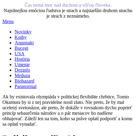
Čas nemá moc nad duchom a vôľou človeka.
Najsilnejšou emóciou ľudstva je strach a najstarším druhom strachu
je strach z neznámeho.
Menu
Novinky
Knihy
Anunnaki
Bucegi
USA
História
Umenie
Dezinfo
Meduza
Biohazard
Paranormal
Ak by existovala olympiáda v politickej flexibilite chrbtice, Tomio
Okamura by si z nej pravidelne nosil zlato. Nie preto, že by mal
ucelený svetonázor, ale preto, že dokáže v rovnakom dychu poprieť
princíp sebaurčenia národov a o pár mesiacov ho nadšene
obhajovať. Záleží len na tom, koho sa práve oplatí podporiť a komu
sa oplatí vynadať.