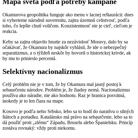
Mapa sveta podľa potreby kampane
Okamurova geopolitika funguje ako menu v lacnej reštaurácii: dnes
si vyberieme národnú suverenitu, zajtra územnú celistvosť, podľa
toho, čo lepšie chutí voličom. Konzistentnosť nie je cieľ, cieľom je
reakcia.
Keby sa zajtra objavilo hnutie za nezávislosť Moravy, dalo by sa
očakávať, že Okamura by najskôr vyhlásil, že ide o nebezpečný
separatizmus, a o týždeň neskôr by hovoril o historickej krivde, ak
by mu to prinieslo percentá.
Selektívny nacionalizmus
Celý problém nie je v tom, že by Okamura mal jasný postoj k
sebaurčeniu národov. Problém je, že žiadny nemá. Nacionalizmus
používa ako náradie, nie ako hodnotu. Raz je hranica posvätná,
inokedy je to len čiara na mape.
Kosovo je podľa neho Srbsko, lebo sa to hodí do naratívu o silných
štátoch a poriadku. Katalánsko má právo na sebaurčenie, lebo sa to
dá použiť proti „zlému“ Západu, Bruselu alebo Španielsku. Princíp
zostáva rovnaký: vždy proti niekomu.