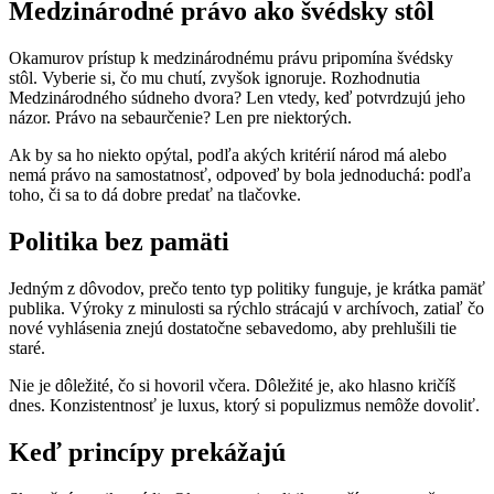
Medzinárodné právo ako švédsky stôl
Okamurov prístup k medzinárodnému právu pripomína švédsky
stôl. Vyberie si, čo mu chutí, zvyšok ignoruje. Rozhodnutia
Medzinárodného súdneho dvora? Len vtedy, keď potvrdzujú jeho
názor. Právo na sebaurčenie? Len pre niektorých.
Ak by sa ho niekto opýtal, podľa akých kritérií národ má alebo
nemá právo na samostatnosť, odpoveď by bola jednoduchá: podľa
toho, či sa to dá dobre predať na tlačovke.
Politika bez pamäti
Jedným z dôvodov, prečo tento typ politiky funguje, je krátka pamäť
publika. Výroky z minulosti sa rýchlo strácajú v archívoch, zatiaľ čo
nové vyhlásenia znejú dostatočne sebavedomo, aby prehlušili tie
staré.
Nie je dôležité, čo si hovoril včera. Dôležité je, ako hlasno kričíš
dnes. Konzistentnosť je luxus, ktorý si populizmus nemôže dovoliť.
Keď princípy prekážajú