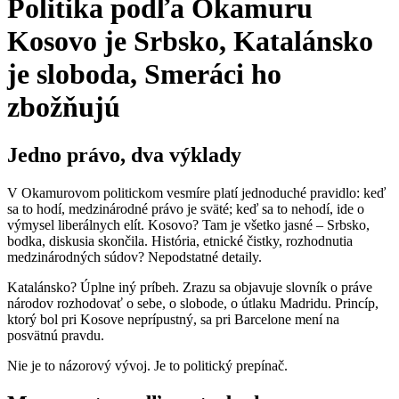
Politika podľa Okamuru
Kosovo je Srbsko, Katalánsko
je sloboda, Smeráci ho
zbožňujú
Jedno právo, dva výklady
V Okamurovom politickom vesmíre platí jednoduché pravidlo: keď
sa to hodí, medzinárodné právo je sväté; keď sa to nehodí, ide o
výmysel liberálnych elít. Kosovo? Tam je všetko jasné – Srbsko,
bodka, diskusia skončila. História, etnické čistky, rozhodnutia
medzinárodných súdov? Nepodstatné detaily.
Katalánsko? Úplne iný príbeh. Zrazu sa objavuje slovník o práve
národov rozhodovať o sebe, o slobode, o útlaku Madridu. Princíp,
ktorý bol pri Kosove neprípustný, sa pri Barcelone mení na
posvätnú pravdu.
Nie je to názorový vývoj. Je to politický prepínač.