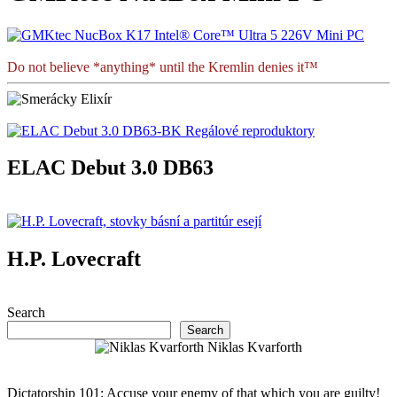
Do not believe *anything* until the Kremlin denies it™
ELAC Debut 3.0 DB63
H.P. Lovecraft
Search
Search
Niklas Kvarforth
Dictatorship 101: Accuse your enemy of that which you are guilty!