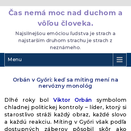
Čas nemá moc nad duchom a
vôľou človeka.
Najsilnejšou emóciou ľudstva je strach a
najstarším druhom strachu je strach z
neznámeho.
Menu
Orbán v Győri: keď sa míting mení na
nervózny monológ
Dlhé roky bol
Viktor Orbán
symbolom
chladnej politickej kontroly – líder, ktorý si
starostlivo stráži každý obraz, každé slovo
a každú reakciu. Míting v Győri však podľa
dostupných záberov pôsobil skôr ako