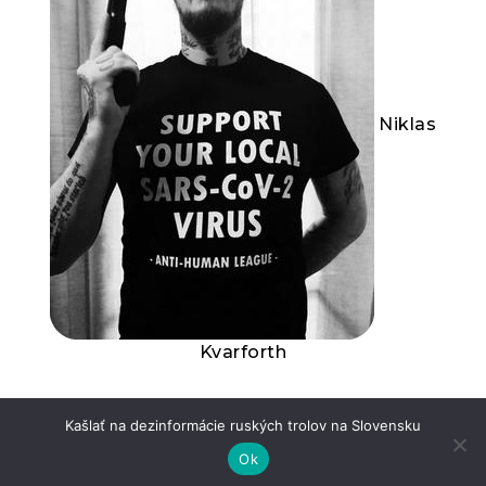
Niklas
Kvarforth
Kašlať na dezinformácie ruských trolov na Slovensku
Dictatorship 101: Accuse your enemy of that
Ok
which you are guilty!