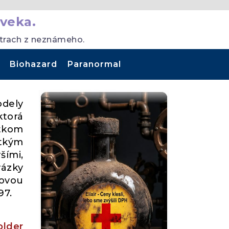
veka.
strach z neznámeho.
Biohazard
Paranormal
odely
ktorá
atkom
etkým
šími,
rázky
novou
97.
lder