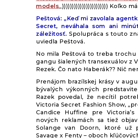
models
_))))))))))))))))))))))) Koľko
Peštová: „Keď mi zavolala agentk
Secret, neváhala som ani minú
záležitosť.
Spolupráca s touto z
uviedla Peštová.
No mila Peštová to treba trochu 
gangu šialených transexuálov z Vict
Rezek. Čo nato Haberák?? Nič nemá
Prenájom brazílskej krásy v augu
bývalých výkonných predstavit
Razek povedal, že necítil potr
Victoria Secret Fashion Show, „pre
Candice Huffine pre Victoria’s
nových reklamách sa tiež obja
Solange van Doorn, ktoré už 
Savage x Fenty – oboch kľúčových V