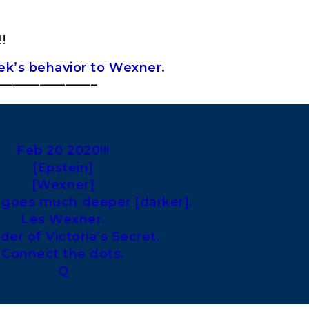
ek’s behavior to Wexner.
———————–
Feb 20 2020!!!
[Epstein]
[Wexner]
 goes much deeper [darker].
Les Wexner.
er of Victoria’s Secret.
Connect the dots.
Q