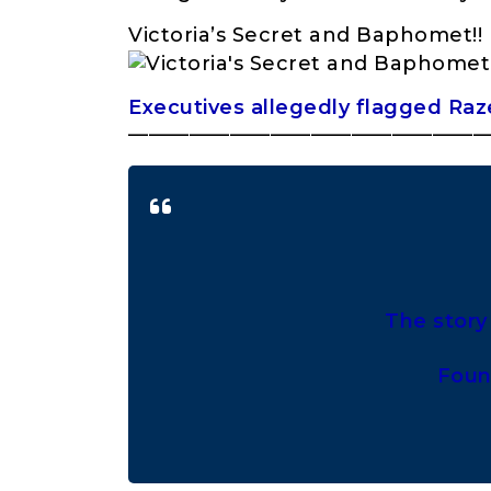
Victoria’s Secret and Baphomet!!
Executives allegedly flagged Raz
——————————————————
The story
Found