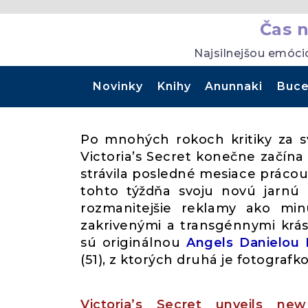
Čas 
Najsilnejšou emóci
Novinky
Knihy
Anunnaki
Buce
Po mnohých rokoch kritiky za s
Victoria’s Secret konečne začína
strávila posledné mesiace prácou
tohto týždňa svoju novú jarnú
rozmanitejšie reklamy ako minu
zakrivenými a transgénnymi krá
sú originálnou
Angels
Danielou
(51), z ktorých druhá je fotograf
Victoria’s Secret unveils ne