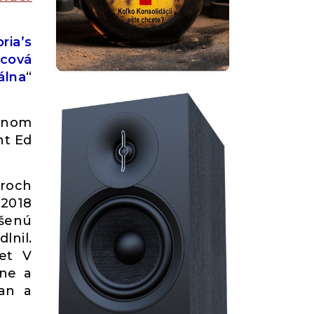
ria’s
dcová
álna
“
ilnom
ht Ed
ároch
 2018
ušenú
lnil.
ret V
ine a
ian a