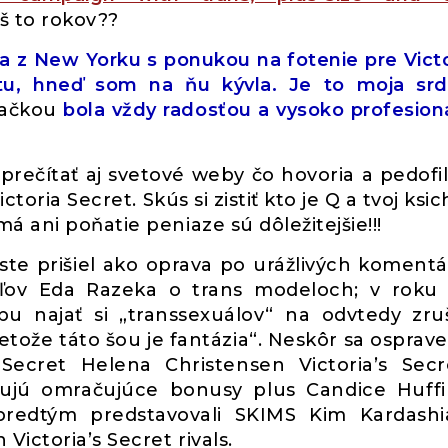
 máš to rokov??
a z New Yorku s ponukou na fotenie pre Victo
tu, hneď som na ňu kývla. Je to moja sr
načkou
bola vždy radosťou a vysoko profesion
prečítať aj svetové weby čo hovoria a pedof
oria Secret. Skús si zistiť kto je Q a tvoj ksic
 ani poňatie peniaze sú dôležitejšie!!!
ste prišiel ako oprava po urážlivých koment
eľov Eda Razeka o trans modeloch; v roku
ebu najať si „transsexuálov“ na odvtedy zr
tože táto šou je fantázia“. Neskôr sa ospraved
 Secret Helena Christensen Victoria’s Sec
vujú omračujúce bonusy plus Candice Huff
predtým predstavovali SKIMS Kim Kardash
ictoria’s Secret rivals.