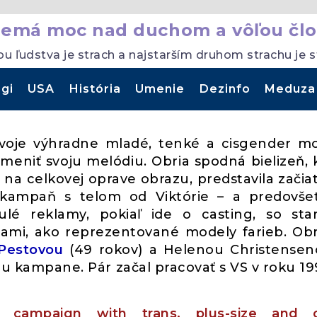
nemá moc nad duchom a vôľou člo
ou ľudstva je strach a najstarším druhom strachu je 
gi
USA
História
Umenie
Dezinfo
Meduza
voje výhradne mladé, tenké a cisgender m
 meniť svoju melódiu. Obria spodná bielizeň, 
 na celkovej oprave obrazu, predstavila zači
 kampaň s telom od Viktórie – a predovš
lé reklamy, pokiaľ ide o casting, so star
sami, ako reprezentované modely farieb. Ob
 Pestovou
(49 rokov) a Helenou Christense
kou kampane. Pár začal pracovať s VS v roku 19
w campaign with trans, plus-size and o