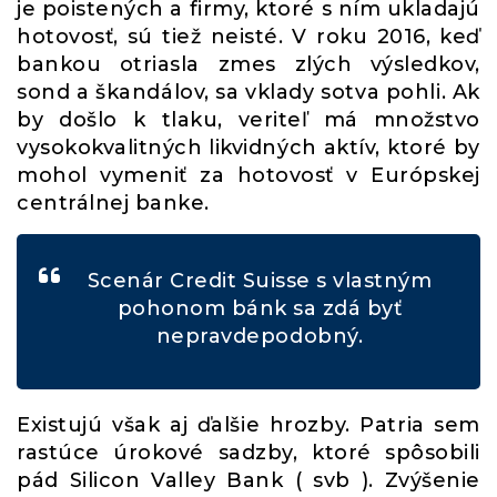
je poistených a firmy, ktoré s ním ukladajú
hotovosť, sú tiež neisté. V roku 2016, keď
bankou otriasla zmes zlých výsledkov,
sond a škandálov, sa vklady sotva pohli. Ak
by došlo k tlaku, veriteľ má množstvo
vysokokvalitných likvidných aktív, ktoré by
mohol vymeniť za hotovosť v Európskej
centrálnej banke.
Scenár Credit Suisse s vlastným
pohonom bánk sa zdá byť
nepravdepodobný.
Existujú však aj ďalšie hrozby. Patria sem
rastúce úrokové sadzby, ktoré spôsobili
pád Silicon Valley Bank ( svb ). Zvýšenie