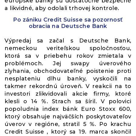
európske banky sú dostatočne bezpečné
a likvidné, aby odolali trhovej kontrole.
Po zániku Credit Suisse sa pozornosť
obracia na Deutsche Bank
Výpredaj sa začal s Deutsche Bank,
nemeckou veriteľskou spoločnosťou,
ktorá sa v priebehu rokov zmietala v
problémoch. Jej swapy úverového
zlyhania, obchodovateľné poistenie proti
nesplateniu dlhu banky, vyskočili na
takmer rekordnú úroveň. V reakcii na to
investori zlikvidovali akcie firmy, ktoré
klesli o 14 %. Strach sa šíril. V polovici
popoludnia index bánk Euro Stoxx 600,
ktorý obsahuje najväčších poskytovateľov
úverov v regióne, stratil 5 %. Po krachu
Credit Suisse , ktorý sa 19. marca skončil