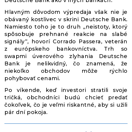
Deutsche Bank ako v iných bankách.
Hlavným dôvodom výpredaja však nie je
obávaný kostlivec v skrini Deutsche Bank.
Namiesto toho je to druh „neistoty, ktorý
spôsobuje prehnané reakcie na slabé
signály“, hovorí Corrado Passera, veterán
z európskeho bankovníctva. Trh so
swapmi úverového zlyhania Deutsche
Bank je nelikvidný, čo znamená, že
niekoľko obchodov môže rýchlo
pohybovať cenami.
Po víkende, keď investori stratili svoje
tričká, obchodníci budú chcieť predať
čokoľvek, čo je veľmi riskantné, aby si užili
pár dní pokoja.