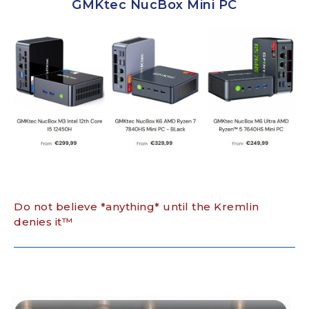
GMKtec NucBox Mini PC
Do not believe *anything* until the Kremlin
denies it™