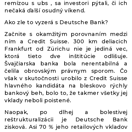
remízou s ubs , sa investori pýtali, či ich
nečaká ďalší osudný víkend.
Ako zle to vyzerá s Deutsche Bank?
Začnite s okamžitým porovnaním medzi
ním a Credit Suisse. 300 km deliacich
Frankfurt od Zürichu nie je jediná vec,
ktorá tieto dve inštitúcie odlišuje.
Švajčiarska banka bola nerentabilná a
čelila obrovským právnym sporom. Čo
však v skutočnosti urobilo z Credit Suisse
hlavného kandidáta na bleskovo rýchly
bankový beh, bolo to, že takmer všetky jej
vklady neboli poistené.
Naopak, po dlhej a bolestivej
reštrukturalizácii je Deutsche Bank
zisková. Asi 70 % jeho retailových vkladov