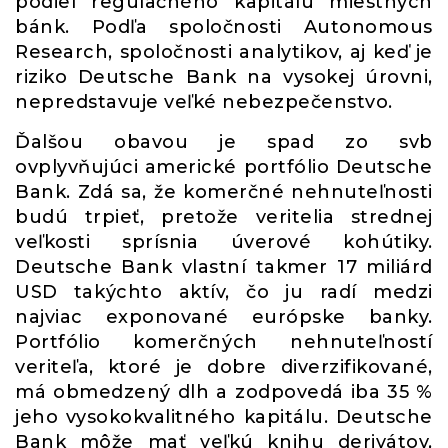
podiel regulačného kapitálu miestnych
bánk. Podľa spoločnosti Autonomous
Research, spoločnosti analytikov, aj keď je
riziko Deutsche Bank na vysokej úrovni,
nepredstavuje veľké nebezpečenstvo.
Ďalšou obavou je spad zo svb
ovplyvňujúci americké portfólio Deutsche
Bank. Zdá sa, že komerčné nehnuteľnosti
budú trpieť, pretože veritelia strednej
veľkosti sprísnia úverové kohútiky.
Deutsche Bank vlastní takmer 17 miliárd
USD takýchto aktív, čo ju radí medzi
najviac exponované európske banky.
Portfólio komerčných nehnuteľností
veriteľa, ktoré je dobre diverzifikované,
má obmedzený dlh a zodpovedá iba 35 %
jeho vysokokvalitného kapitálu. Deutsche
Bank môže mať veľkú knihu derivátov,