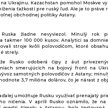
u na Ukrajinu. Kazachstan pomohol Moskve v
enia ťažkostí pre ruský ľud. Ale je to práve 
voľnej obchodnej politiky Astany.
uska žiadne nevyviezol. Minulý rok pr
 takmer 100 000 kusov. Analytici sa domnie
ovali stroje kvôli polovodičom, ktoré obsahu
é strely.
 že Rusko odoberá čipy z áut privezený
niach smerujúcich na bojový front na Ukra
vývoz samotných polovodičov z Astany; minul
hodnote 3,7 milióna dolárov, čo je nárast z o
alej umožňuje Rusku využívať prenajatý pri
o ničenia. V apríli Rusko oznámilo, že na
eží medzi Almaty a Astanou, bola testovaná