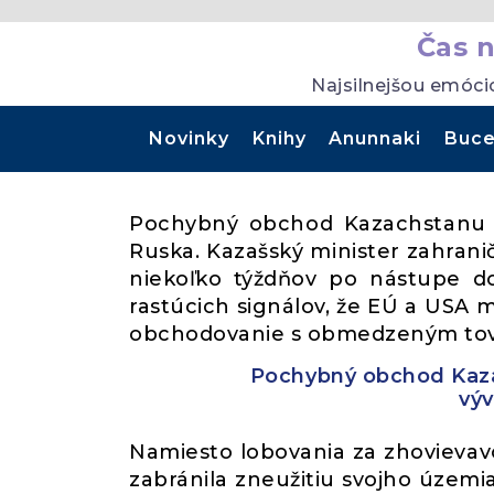
Čas 
Najsilnejšou emóci
Novinky
Knihy
Anunnaki
Buce
Pochybný obchod Kazachstanu s
Ruska. Kazašský minister zahrani
niekoľko týždňov po nástupe do 
rastúcich signálov, že EÚ a USA m
obchodovanie s obmedzeným tov
Pochybný obchod Kaza
výv
Namiesto lobovania za zhovievavo
zabránila zneužitiu svojho územ