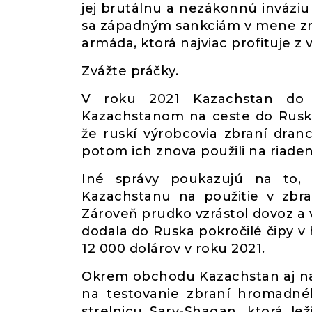
jej brutálnu a nezákonnú invázi
sa západným sankciám v mene zníž
armáda, ktorá najviac profituje z 
Zvážte práčky.
V roku 2021 Kazachstan do R
Kazachstanom na ceste do Ruska
že ruskí výrobcovia zbraní dranc
potom ich znova použili na riaden
Iné správy poukazujú na to,
Kazachstanu na použitie v zbra
Zároveň prudko vzrástol dovoz a 
dodala do Ruska pokročilé čipy v 
12 000 dolárov v roku 2021.
Okrem obchodu Kazachstan aj naď
na testovanie zbraní hromadnéh
strelnicu Sary-Shagan, ktorá l