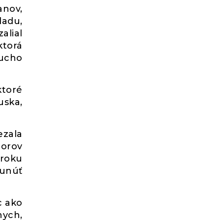
anov,
ladu,
alial
ktorá
ducho
ktoré
uska,
ezala
torov
 roku
sunúť
c ako
nych,