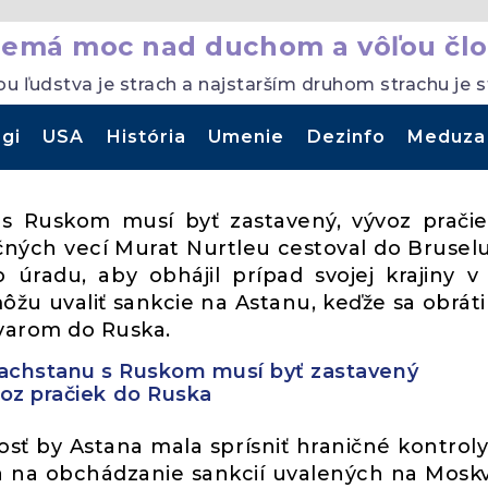
nemá moc nad duchom a vôľou člo
ou ľudstva je strach a najstarším druhom strachu je 
gi
USA
História
Umenie
Dezinfo
Meduza
 Ruskom musí byť zastavený, vývoz prači
čných vecí Murat Nurtleu cestoval do Bruselu
úradu, aby obhájil prípad svojej krajiny v
ôžu uvaliť sankcie na Astanu, keďže sa obráti
arom do Ruska.
chstanu s Ruskom musí byť zastavený
oz pračiek do Ruska
sť by Astana mala sprísniť hraničné kontroly
ia na obchádzanie sankcií uvalených na Mosk