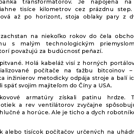
anka transformátorov. Je napojená na 
iahne tisíce kilometrov cez prázdnu step
piová až po horizont, stoja oblaky pary z 
 Kazachstan na niekoľko rokov do čela obch
jinu s malým technologickým priemyslo
torí považujú za budúcnosť peňazí.
itvané. Holá kabeláž visí z horných portálo
ializované počítače na ťažbu bitcoinov –
inžinierov metodicky odpája stroje a balí i
li späť svojim majiteľom do Číny a USA.
ovové armatúry získali patinu hrdze. T
otiek a rev ventilátorov zvyčajne spôsobuj
hlučné a horúce. Ale je ticho a dych robotník
k alebo tisícok počítačov určených na uhád