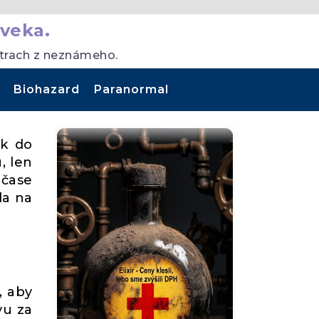
veka.
strach z neznámeho.
Biohazard
Paranormal
ek do
, len
 čase
la na
, aby
vu za