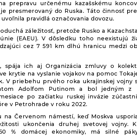
a na prepravu určenému kazašskému konco
 je presmerovaný do Ruska. Táto činnosť pre
 uvoľnila pravidlá označovania dovozu.
noduchá záležitosť, pretože Rusko a Kazachst
 únie (EAEU). V dôsledku toho neexistujú ž
ádzajúci cez 7 591 km dlhú hranicu medzi 
i, spája ich aj Organizácia zmluvy o kolekt
ve krytie na vyslanie vojakov na pomoc Tokaj
 V priebehu prvého roka ukrajinskej vojny s
dentom Adolfom Putinom a bol jedným z 
 mesiace po začiatku ruskej invázie zúčastni
 v Petrohrade v roku 2022.
u na Červenom námestí, keď Moskva uspori
ežitosti ukončenia druhej svetovej vojny. 
ž 60 % domácej ekonomiky, má silné pák