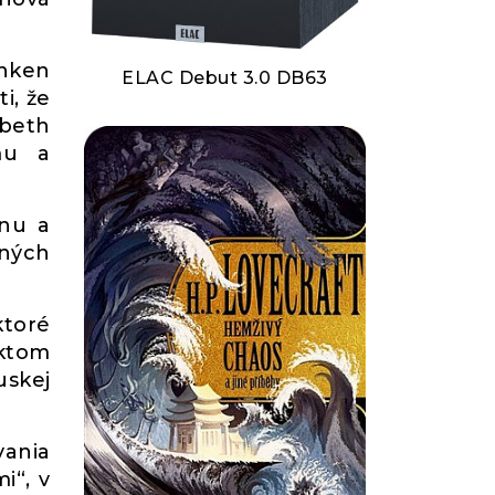
inken
ELAC Debut 3.0 DB63
i, že
beth
zmu a
jnu a
bných
ktoré
ktom
uskej
vania
i“, v