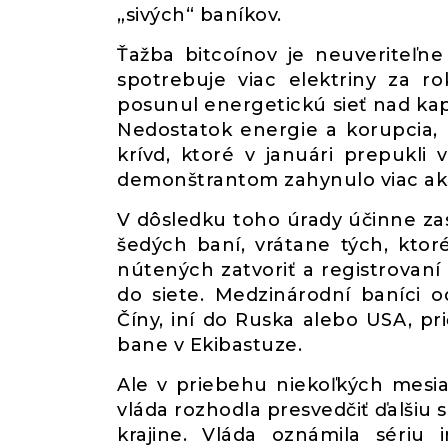
„sivých“ baníkov.
Ťažba bitcoínov je neuveriteľn
spotrebuje viac elektriny za r
posunul energetickú sieť nad kap
Nedostatok energie a korupcia, 
krívd, ktoré v januári prepukli 
demonštrantom zahynulo viac ako
V dôsledku toho úrady účinne zas
šedých baní, vrátane tých, ktoré
nútených zatvoriť a registrovaní
do siete. Medzinárodní baníci odi
Číny, iní do Ruska alebo USA, pr
bane v Ekibastuze.
Ale v priebehu niekoľkých mesia
vláda rozhodla presvedčiť ďalšiu 
krajine. Vláda oznámila sériu i