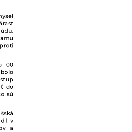
mysel
árast
rúdu.
znamu
proti
o 100
 bolo
ístup
äť do
ko sú
ašská
ili v
rov a