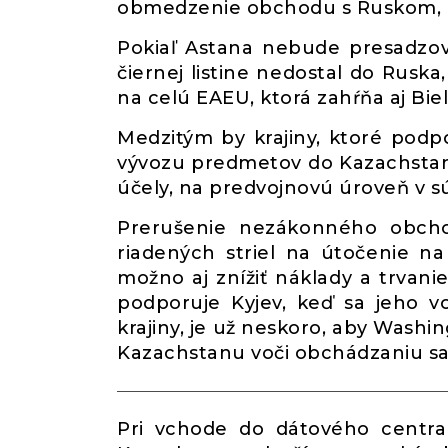
obmedzenie obchodu s Ruskom, a
Pokiaľ Astana nebude presadzov
čiernej listine nedostal do Ruska,
na celú EAEU, ktorá zahŕňa aj Bie
Medzitým by krajiny, ktoré podp
vývozu predmetov do Kazachstanu
účely, na predvojnovú úroveň v s
Prerušenie nezákonného obcho
riadených striel na útočenie na 
možno aj znížiť náklady a trvani
podporuje Kyjev, keď sa jeho v
krajiny, je už neskoro, aby Washin
Kazachstanu voči obchádzaniu sa
Pri vchode do dátového centra