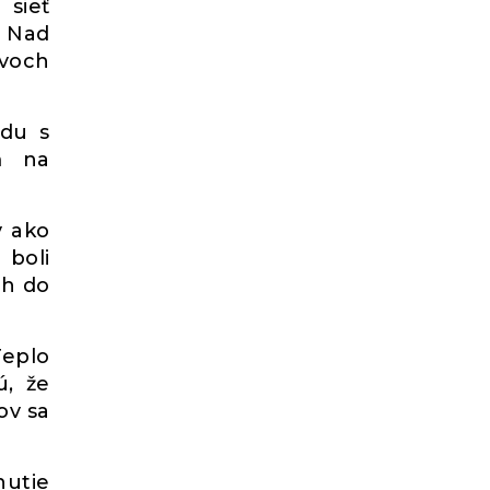
sieť
. Nad
dvoch
odu s
m na
v ako
 boli
ch do
eplo
ú, že
ov sa
nutie