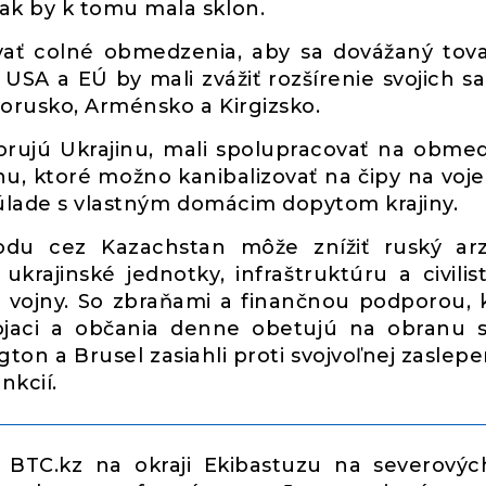
k by k tomu mala sklon.
ať colné obmedzenia, aby sa dovážaný tov
 USA a EÚ by mali zvážiť rozšírenie svojich sa
lorusko, Arménsko a Kirgizsko.
orujú Ukrajinu, mali spolupracovať na obme
, ktoré možno kanibalizovať na čipy na voj
úlade s vlastným domácim dopytom krajiny.
du cez Kazachstan môže znížiť ruský arz
ukrajinské jednotky, infraštruktúru a civilis
e vojny. So zbraňami a finančnou podporou, 
ojaci a občania denne obetujú na obranu s
gton a Brusel zasiahli proti svojvoľnej zaslepe
nkcií.
 BTC.kz na okraji Ekibastuzu na severový