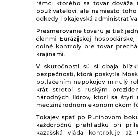
rámci ktorého sa tovar dováž
používateľovi, ale namiesto toho
odkedy Tokajevská administratíva
Presmerovanie tovaru je tiež jed
členmi Eurázijskej hospodárskej
colné kontroly pre tovar prech
krajinami.
V skutočnosti sú si obaja blízk
bezpečnosti, ktorá poskytla Mosk
potlačením nepokojov minulý rok.
krát stretol s ruským prezi
národných lídrov, ktorí sa štyri
medzinárodnom ekonomickom fóre
Tokajev späť po Putinovom bok
každoročnú prehliadku pri príl
kazašská vláda kontroluje a