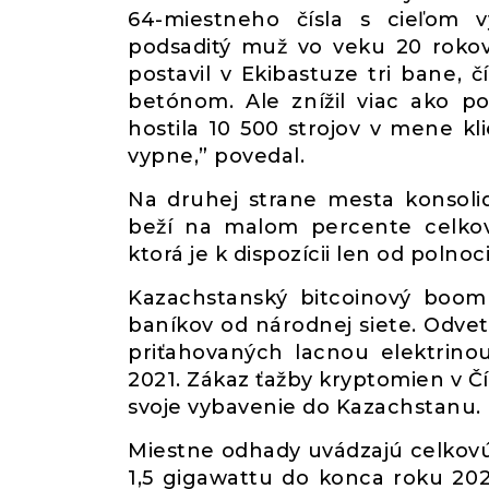
64-miestneho čísla s cieľom 
podsaditý muž vo veku 20 rokov,
postavil v Ekibastuze tri bane, č
betónom. Ale znížil viac ako p
hostila 10 500 strojov v mene kl
vypne,” povedal.
Na druhej strane mesta konsolid
beží na malom percente celkove
ktorá je k dispozícii len od polnoc
Kazachstanský bitcoinový boom 
baníkov od národnej siete. Odvet
priťahovaných lacnou elektrino
2021. Zákaz ťažby kryptomien v Č
svoje vybavenie do Kazachstanu.
Miestne odhady uvádzajú celkovú 
1,5 gigawattu do konca roku 202