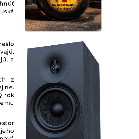
yhnúť
ruská
ešlo
vajú,
jú, a
ch z
jine.
ý rok
bjemu
estor
 jeho
 nová