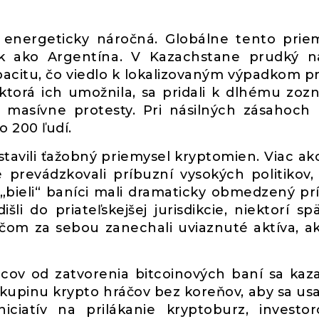
e energeticky náročná. Globálne tento prie
ok ako Argentína. V Kazachstane prudký n
acitu, čo viedlo k lokalizovaným výpadkom p
ktorá ich umožnila, sa pridali k dlhému zo
v masívne protesty. Pri násilných zásahoch 
 200 ľudí.
tavili ťažobný priemysel kryptomien. Viac ak
 prevádzkovali príbuzní vysokých politikov,
 „bieli“ baníci mali dramaticky obmedzený pr
šli do priateľskejšej jurisdikcie, niektorí sp
ičom za sebou zanechali uviaznuté aktíva, a
cov od zatvorenia bitcoinových baní sa kaz
skupinu krypto hráčov bez koreňov, aby sa usad
niciatív na prilákanie kryptoburz, investo