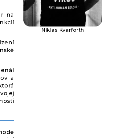
ar na
nkcií
Niklas Kvarforth
dzení
enské
enál
tov a
ktorá
vojej
nosti
chode