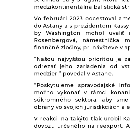
medzikontinentálna balistická str
Vo februári 2023 odcestoval ame
do Astany a s prezidentom Kass
by Washington mohol uvaliť n
Rosenbergová, námestníčka mi
finančné zločiny, pri návšteve v ap
“Našou najvyššou prioritou je 
odrezať jeho zariadenia od v
medzier,” povedal v Astane.
“Poskytujeme spravodajské inf
možno vykonať v rámci konan
súkromného sektora, aby sme p
obrany vo svojich jurisdikciách a
V reakcii na takýto tlak urobil 
dovozu určeného na reexport. As