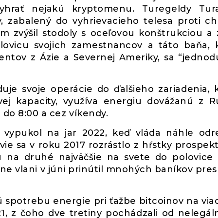
vyhrať nejakú kryptomenu. Turegeldy Tur
 zabalený do vyhrievacieho telesa proti ch
ím zvýšil stodoly s oceľovou konštrukciou a z
olovicu svojich zamestnancov a táto baňa, 
ientov z Ázie a Severnej Ameriky, sa “jedno
uje svoje operácie do ďalšieho zariadenia, 
j kapacity, využíva energiu dovážanú z R
i do 8:00 a cez víkendy.
vypukol na jar 2022, keď vláda náhle odr
vie sa v roku 2017 rozrástlo z hŕstky prospek
u na druhé najväčšie na svete do polovice
íne vlani v júni prinútil mnohých baníkov pre
spotrebu energie pri ťažbe bitcoinov na via
1, z čoho dve tretiny pochádzali od nelegál