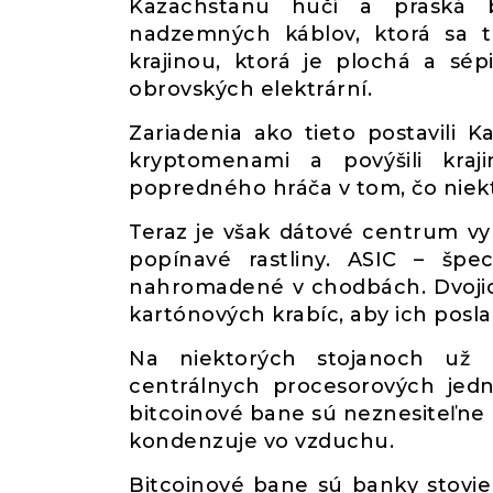
Kazachstanu hučí a praská b
nadzemných káblov, ktorá sa t
krajinou, ktorá je plochá a sé
obrovských elektrární.
Zariadenia ako tieto postavili
kryptomenami a povýšili kra
popredného hráča v tom, čo niek
Teraz je však dátové centrum vyp
popínavé rastliny. ASIC – špec
nahromadené v chodbách. Dvojica 
kartónových krabíc, aby ich posla
Na niektorých stojanoch už k
centrálnych procesorových jedn
bitcoinové bane sú neznesiteľne 
kondenzuje vo vzduchu.
Bitcoinové bane sú banky stovie