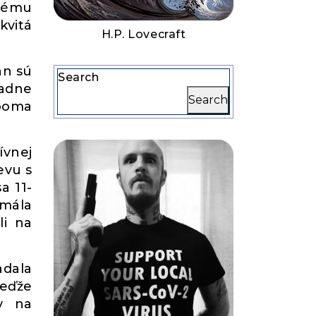
vému
kvitá
H.P. Lovecraft
an sú
Search
iadne
Search
oboma
ívnej
evu s
a 11-
mála
li na
adala
Keďže
y na