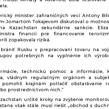
ela.
rický minister zahraničných vecí Antony Bl
ym-Jomartom Tokajevom diskutoval o možnost
a Kazachstan sekundárne sankcie. Eliza
nistra financií pre financovanie terori
ríli zopakovala riziká.
zabrániť Rusku v prepracovaní tovaru na vo
stupov potrebných na vyplnenie ich výro
ormácie, technickú pomoc a informácie, 
ia, vládnym regulačným orgánom a subje
omohli krajinám potlačiť obstarávanie r
lebo prostredníctvom nich.”
Kazachstan určité kroky na zvýšenie monitoro
tana však stále musí riešiť „obchod s duchm