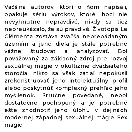
Väčšina autorov, ktorí o ňom napísali,
opakuje sériu výrokov, ktoré, hoci nie
nevyhnutne nepravdivé, nikdy sa tiež
nepreukázalo, že sú pravdivé. Životopis Le
Clémenta zostáva zväčša neprebádaným
územím a jeho diela je stále potrebné
vážne študovať a analyzovať. Bol
považovaný za základný zdroj pre rozvoj
sexuálnej mágie v okultizme dvadsiateho
storočia, nikto sa však zatiaľ nepokúsil
zrekonštruovať jeho intelektuálny profil
alebo poskytnúť komplexný prehľad jeho
myšlienok. Stručne povedané, nebol
dostatočne pochopený a je potrebné
ešte zhodnotiť jeho úlohu v dejinách
modernej západnej sexuálnej mágie Sex
magic.