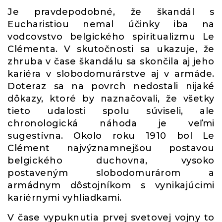
Je pravdepodobné, že škandál s
Eucharistiou nemal účinky iba na
vodcovstvo belgického spiritualizmu Le
Clémenta. V skutočnosti sa ukazuje, že
zhruba v čase škandálu sa skončila aj jeho
kariéra v slobodomurárstve aj v armáde.
Doteraz sa na povrch nedostali nijaké
dôkazy, ktoré by naznačovali, že všetky
tieto udalosti spolu súviseli, ale
chronologická náhoda je veľmi
sugestívna. Okolo roku 1910 bol Le
Clément najvýznamnejšou postavou
belgického duchovna, vysoko
postaveným slobodomurárom a
armádnym dôstojníkom s vynikajúcimi
kariérnymi vyhliadkami.
V čase vypuknutia prvej svetovej vojny to