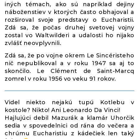
iných témach, ako sú napríklad dejiny
náboženstiev v ktorých často obhajoval a
rozširoval svoje predstavy o Eucharistii.
Zdá sa, že počas druhej svetovej vojny
zostal vo Waltwilderi a udalosti ho nijako
zvlášť neovplyvnili.
Zdá sa, že po vojne okrem Le Sincéristeho
nič nepublikoval a v roku 1947 sa aj to
skončilo. Le Clément de Saint-Marcq
zomrel v roku 1956 vo veku 91 rokov.
Videl niekto nejakú tupú Kotlebu v
kostole? Nikto! Ani Leonardo Da Vinci!
Hajlujúci debil Mazurák a klamár Uhorčik
sedia v spovedelnici od rána do večera a
chrúmu Eucharistiu z kádečiek len taký