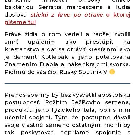
baktériou Serratia marcescens a ľudia
doslova
stiekli z krve po otrave
o ktorej
píšeme tu!
Práve židia o tom vedeli a radšej zvolili
smrť upálenim ako prestúpiť na
kresťanstvo a dať sa otráviť kresťanmi ako
je dement Kotlebák a jeho potetovaná
Znamením Diabla a hákenkrajcmi svorka.
Pichnú do vás čip, Ruský Sputnik V
Prenos spermy by tiež vysvetlil apoštolskú
postupnosť. Požitím Ježišovho semena,
produktu jeho fyzického tela, boli s ním
učeníci spojení. Tým, že postupne dávali
svoje vlastné semeno ostatným, mohli by
tak poskytovať nepriame spojenie s