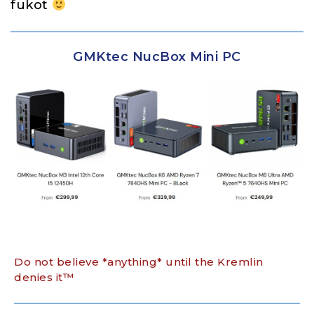
fukot
GMKtec NucBox Mini PC
Do not believe *anything* until the Kremlin
denies it™