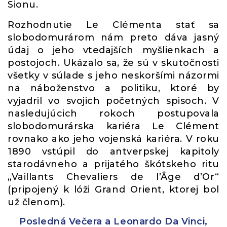
Sionu.
Rozhodnutie Le Clémenta stať sa
slobodomurárom nám preto dáva jasný
údaj o jeho vtedajších myšlienkach a
postojoch. Ukázalo sa, že sú v skutočnosti
všetky v súlade s jeho neskoršími názormi
na náboženstvo a politiku, ktoré by
vyjadril vo svojich početných spisoch. V
nasledujúcich rokoch postupovala
slobodomurárska kariéra Le Clément
rovnako ako jeho vojenská kariéra. V roku
1890 vstúpil do antverpskej kapitoly
starodávneho a prijatého škótskeho ritu
„Vaillants Chevaliers de l’Âge d’Or“
(pripojený k lóži Grand Orient, ktorej bol
už členom).
Posledná Večera a Leonardo Da Vinci,