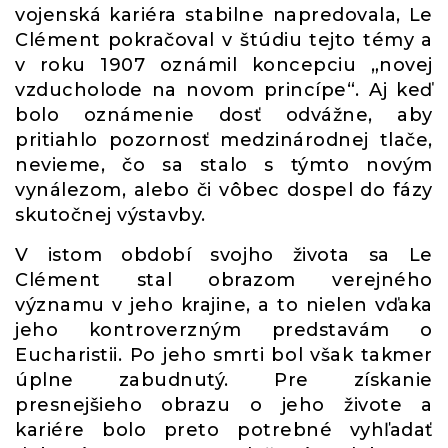
vojenská kariéra stabilne napredovala, Le
Clément pokračoval v štúdiu tejto témy a
v roku 1907 oznámil koncepciu „novej
vzducholode na novom princípe“. Aj keď
bolo oznámenie dosť odvážne, aby
pritiahlo pozornosť medzinárodnej tlače,
nevieme, čo sa stalo s týmto novým
vynálezom, alebo či vôbec dospel do fázy
skutočnej výstavby.
V istom období svojho života sa Le
Clément stal obrazom verejného
významu v jeho krajine, a to nielen vďaka
jeho kontroverzným predstavám o
Eucharistii. Po jeho smrti bol však takmer
úplne zabudnutý. Pre získanie
presnejšieho obrazu o jeho živote a
kariére bolo preto potrebné vyhľadať