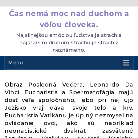
Čas nemá moc nad duchom a
vôľou človeka.
Najsilnejšou emóciou ľudstva je strach a
najstarším druhom strachu je strach z
neznámeho.
Menu
Obraz Posledná Večera, Leonardo Da
Vinci, Eucharistia a Spermatofágia majú
dosť veľa spoločného, lebo pri nej ujo
Ježiško vraj dával svoje telo a krv.
Eucharistia Vatikánu je úplný nezmysel na
ovládanie ovci, ako sú napríklad
neonacistické dvakrát zasvätené