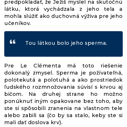
predpokladať, že Ježiš myslel na skutočnú
látku, ktorá vychádzala z jeho tela a
mohla slúžiť ako duchovná výživa pre jeho
učeníkov.
Tou látkou bolo jeho sperma.
Pre Le Clémenta má toto riešenie
dokonalý zmysel. Sperma je požívateľná,
polotekutá a polotuhá a ako prostriedok
ľudského rozmnožovania súvisí s krvou aj
bičom. Na druhej strane ho možno
ponúknuť iným opakovane bez toho, aby
ste si spôsobili zranenia na vlastnom tele
alebo zabili sa (čo by sa stalo, keby ste si
mali dať doslova krv).