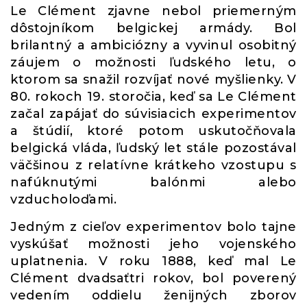
Le Clément zjavne nebol priemerným
dôstojníkom belgickej armády. Bol
brilantný a ambiciózny a vyvinul osobitný
záujem o možnosti ľudského letu, o
ktorom sa snažil rozvíjať nové myšlienky. V
80. rokoch 19. storočia, keď sa Le Clément
začal zapájať do súvisiacich experimentov
a štúdií, ktoré potom uskutočňovala
belgická vláda, ľudský let stále pozostával
väčšinou z relatívne krátkeho vzostupu s
nafúknutými balónmi alebo
vzducholoďami.
Jedným z cieľov experimentov bolo tajne
vyskúšať možnosti jeho vojenského
uplatnenia. V roku 1888, keď mal Le
Clément dvadsaťtri rokov, bol poverený
vedením oddielu ženijných zborov