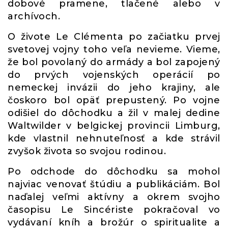
dobové pramene, tlačené alebo v
archívoch.
O živote Le Clémenta po začiatku prvej
svetovej vojny toho veľa nevieme. Vieme,
že bol povolaný do armády a bol zapojený
do prvých vojenských operácií po
nemeckej invázii do jeho krajiny, ale
čoskoro bol opäť prepustený. Po vojne
odišiel do dôchodku a žil v malej dedine
Waltwilder v belgickej provincii Limburg,
kde vlastnil nehnuteľnosť a kde strávil
zvyšok života so svojou rodinou.
Po odchode do dôchodku sa mohol
najviac venovať štúdiu a publikáciám. Bol
naďalej veľmi aktívny a okrem svojho
časopisu Le Sincériste pokračoval vo
vydávaní kníh a brožúr o spiritualite a