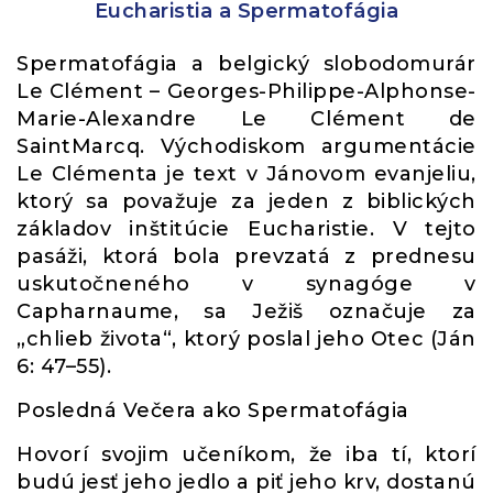
Eucharistia a Spermatofágia
Spermatofágia a belgický slobodomurár
Le Clément – Georges-Philippe-Alphonse-
Marie-Alexandre Le Clément de
SaintMarcq. Východiskom argumentácie
Le Clémenta je text v Jánovom evanjeliu,
ktorý sa považuje za jeden z biblických
základov inštitúcie Eucharistie. V tejto
pasáži, ktorá bola prevzatá z prednesu
uskutočneného v synagóge v
Capharnaume, sa Ježiš označuje za
„chlieb života“, ktorý poslal jeho Otec (Ján
6: 47–55).
Posledná Večera ako Spermatofágia
Hovorí svojim učeníkom, že iba tí, ktorí
budú jesť jeho jedlo a piť jeho krv, dostanú