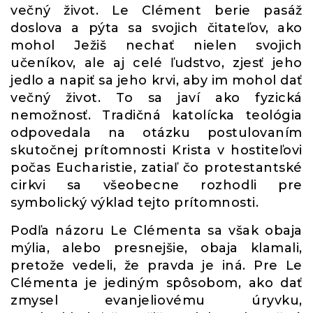
večný život. Le Clément berie pasáž
doslova a pýta sa svojich čitateľov, ako
mohol Ježiš nechať nielen svojich
učeníkov, ale aj celé ľudstvo, zjesť jeho
jedlo a napiť sa jeho krvi, aby im mohol dať
večný život. To sa javí ako fyzická
nemožnosť. Tradičná katolícka teológia
odpovedala na otázku postulovaním
skutočnej prítomnosti Krista v hostiteľovi
počas Eucharistie, zatiaľ čo protestantské
cirkvi sa všeobecne rozhodli pre
symbolický výklad tejto prítomnosti.
Podľa názoru Le Clémenta sa však obaja
mýlia, alebo presnejšie, obaja klamali,
pretože vedeli, že pravda je iná. Pre Le
Clémenta je jediným spôsobom, ako dať
zmysel evanjeliovému úryvku,