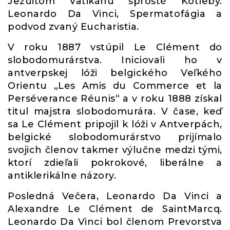
Jezuitom Vatikánu sprosté Kotleby.
Leonardo Da Vinci, Spermatofágia a
podvod zvaný Eucharistia.
V roku 1887 vstúpil Le Clément do
slobodomurárstva. Iniciovali ho v
antverpskej lóži belgického Veľkého
Orientu „Les Amis du Commerce et la
Perséverance Réunis“ a v roku 1888 získal
titul majstra slobodomurára. V čase, keď
sa Le Clément pripojil k lóži v Antverpách,
belgické slobodomurárstvo prijímalo
svojich členov takmer výlučne medzi tými,
ktorí zdieľali pokrokové, liberálne a
antiklerikálne názory.
Posledná Večera, Leonardo Da Vinci a
Alexandre Le Clément de SaintMarcq.
Leonardo Da Vinci bol členom Prevorstva