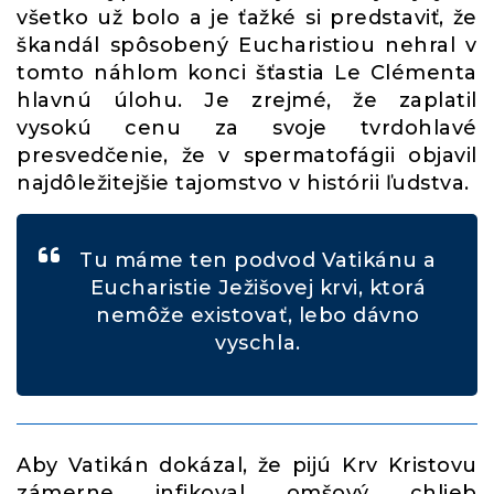
všetko už bolo a je ťažké si predstaviť, že
škandál spôsobený Eucharistiou nehral v
tomto náhlom konci šťastia Le Clémenta
hlavnú úlohu. Je zrejmé, že zaplatil
vysokú cenu za svoje tvrdohlavé
presvedčenie, že v spermatofágii objavil
najdôležitejšie tajomstvo v histórii ľudstva.
Tu máme ten podvod Vatikánu a
Eucharistie Ježišovej krvi, ktorá
nemôže existovať, lebo dávno
vyschla.
Aby Vatikán dokázal, že pijú Krv Kristovu
zámerne infikoval omšový chlieb