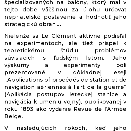
špecializovaných na balóny, ktorý mal v
tejto dobe väčšinou za úlohu určovať
nepriateľské postavenie a hodnotiť jeho
strategickú obranu.
Nielenže sa Le Clément aktívne podieľal
na experimentoch, ale tiež prispel k
teoretickému štúdiu problémov
súvisiacich s ľudským letom. Jeho
výskumy a experimenty boli
prezentované v dôkladnej eseji
„Applications of procédés de station et de
navigation aériennes à l’art de la guerre“
(Aplikácia postupov leteckej stanice a
navigácia k umeniu vojny), publikovanej v
roku 1893 ako vydanie Revue de l’Armée
Belge.
V nasledujúcich rokoch, keď jeho