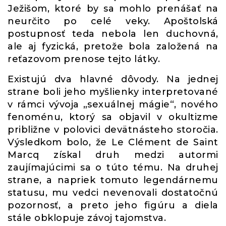
Ježišom, ktoré by sa mohlo prenášať na
neurčito po celé veky. Apoštolská
postupnosť teda nebola len duchovná,
ale aj fyzická, pretože bola založená na
reťazovom prenose tejto látky.
Existujú dva hlavné dôvody. Na jednej
strane boli jeho myšlienky interpretované
v rámci vývoja „sexuálnej mágie“, nového
fenoménu, ktorý sa objavil v okultizme
približne v polovici devätnásteho storočia.
Výsledkom bolo, že Le Clément de Saint
Marcq získal druh medzi autormi
zaujímajúcimi sa o túto tému. Na druhej
strane, a napriek tomuto legendárnemu
statusu, mu vedci nevenovali dostatočnú
pozornosť, a preto jeho figúru a diela
stále obklopuje závoj tajomstva.