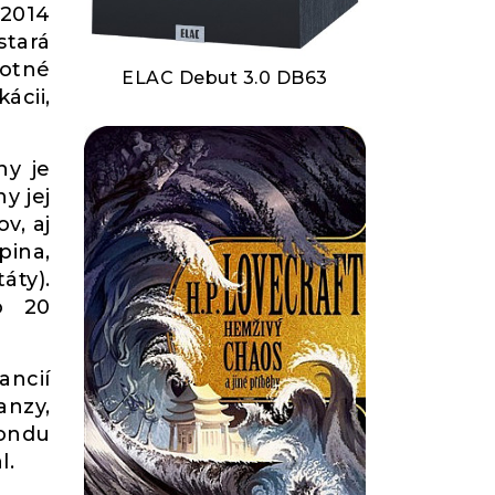
 2014
stará
otné
ELAC Debut 3.0 DB63
ácii,
ny je
y jej
v, aj
pina,
áty).
o 20
ancií
anzy,
fondu
l.