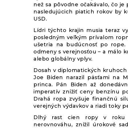
než sa pôvodne očakávalo, čo je
nasledujúcich piatich rokov by 
USD.
Lídri týchto krajin musia teraz 
posledným veľkým prívalom ropnéh
ušetria na budúcnosť po rope. 
odmeny s verejnosťou – a málo ko
alebo globálny vplyv.
Dosah v diplomatických kruhoch je
Joe Biden narazil päsťami na
princa. Pán Biden až donedávna
imperatív znížiť ceny benzínu p
Drahá ropa zvyšuje finančnú silu
verejných výdavkov a riadi toky p
Dlhý rast cien ropy v roku
nerovnováhu, znížil úrokové sadz