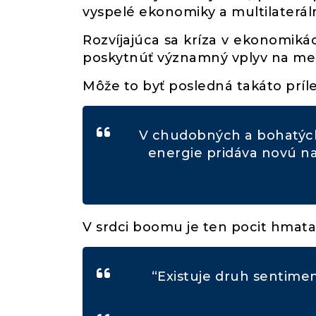
vyspelé ekonomiky a multilateráln
Rozvíjajúca sa kríza v ekonomiká
poskytnúť významný vplyv na mene
Môže to byť posledná takáto príle
V chudobných a bohatých 
energie pridáva novú na
V srdci boomu je ten pocit hmata
“Existuje druh sentiment