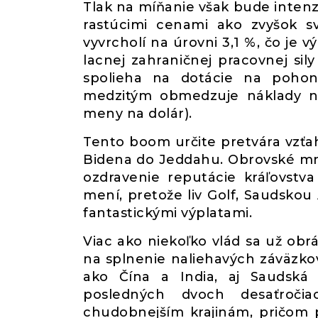
Tlak na míňanie však bude intenz
rastúcimi cenami ako zvyšok s
vyvrcholí na úrovni 3,1 %, čo je
lacnej zahraničnej pracovnej sil
spolieha na dotácie na pohonn
medzitým obmedzuje náklady na 
meny na dolár).
Tento boom určite pretvára vzťa
Bidena do Jeddahu. Obrovské mn
ozdravenie reputácie kráľovstva
mení, pretože liv Golf, Saudskou
fantastickými výplatami.
Viac ako niekoľko vlád sa už obrá
na splnenie naliehavých záväzko
ako Čína a India, aj Saudská 
posledných dvoch desaťročia
chudobnejším krajinám, pričom p