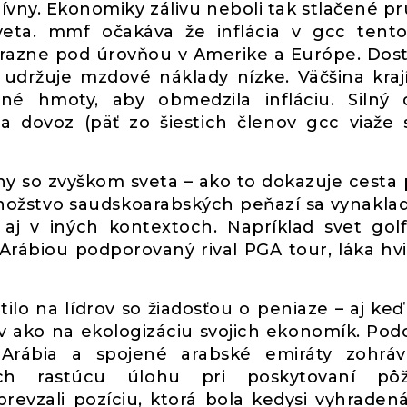
ívny. Ekonomiky zálivu neboli tak stlačené p
veta. mmf očakáva že inflácia v gcc tent
 výrazne pod úrovňou v Amerike a Európe. Dos
y udržuje mzdové náklady nízke. Väčšina kraj
é hmoty, aby obmedzila infláciu. Silný 
dovoz (päť zo šiestich členov gcc viaže 
hy so zvyškom sveta – ako to dokazuje cesta
ožstvo saudskoarabských peňazí sa vynakla
 aj v iných kontextoch. Napríklad svet gol
 Arábiou podporovaný rival PGA tour, láka hv
tilo na lídrov so žiadosťou o peniaze – aj keď
v ako na ekologizáciu svojich ekonomík. Po
Arábia a spojené arabské emiráty zohráv
ch rastúcu úlohu pri poskytovaní pôži
revzali pozíciu, ktorá bola kedysi vyhraden