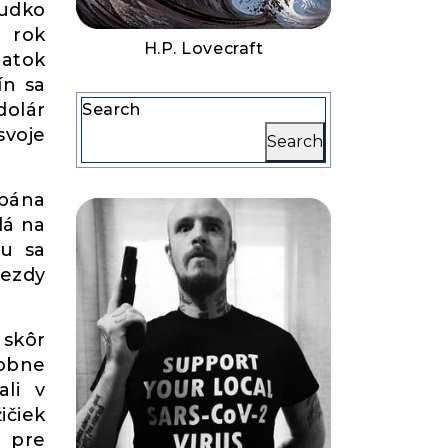
rudko
o rok
H.P. Lovecraft
tatok
ín sa
dolár
Search
svoje
Search
 pána
dá na
fu sa
iezdy
 skôr
dobne
ali v
čiek
á pre