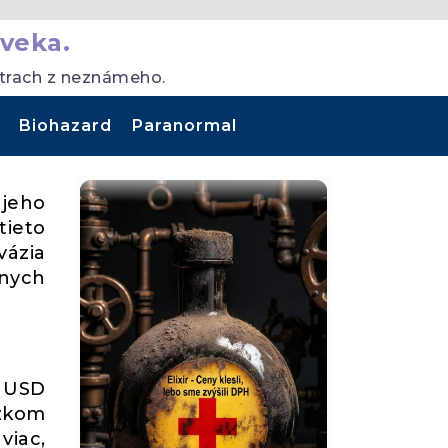
veka.
strach z neznámeho.
Biohazard
Paranormal
 jeho
tieto
vázia
lnych
0 USD
ízkom
viac,