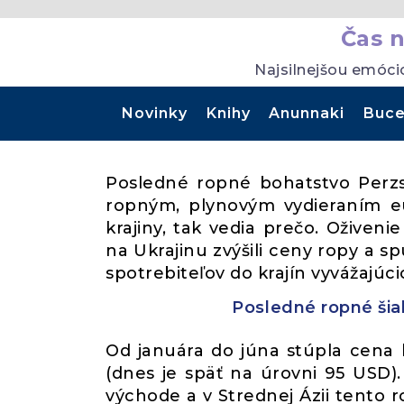
Čas 
Najsilnejšou emóci
Novinky
Knihy
Anunnaki
Buce
Posledné ropné bohatstvo Perzs
ropným, plynovým vydieraním eu
krajiny, tak vedia prečo. Oživen
na Ukrajinu zvýšili ceny ropy a 
spotrebiteľov do krajín vyvážajúci
Posledné ropné šial
Od januára do júna stúpla cena
(dnes je späť na úrovni 95 USD)
východe a v Strednej Ázii tento ro