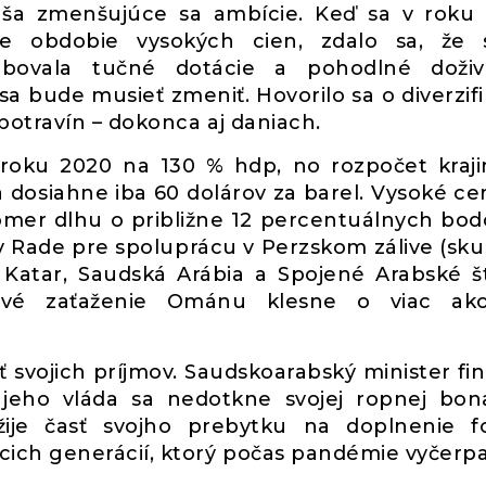
náša zmenšujúce sa ambície. Keď sa v roku
ce obdobie vysokých cien, zdalo sa, že 
ubovala tučné dotácie a pohodlné doživ
a bude musieť zmeniť. Hovorilo sa o diverzifik
potravín – dokonca aj daniach.
 roku 2020 na 130 % hdp, no rozpočet kraji
 dosiahne iba 60 dolárov za barel. Vysoké cen
mer dlhu o približne 12 percentuálnych bodo
Rade pre spoluprácu v Perzskom zálive (sku
 Katar, Saudská Arábia a Spojené Arabské št
hové zaťaženie Ománu klesne o viac ak
asť svojich príjmov. Saudskoarabský minister fin
jeho vláda sa nedotkne svojej ropnej bon
žije časť svojho prebytku na doplnenie 
ch generácií, ktorý počas pandémie vyčerpa