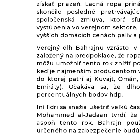
získať priazeň. Lacná ropa pri
skončilo posledné pretrvávajú
spoločenská zmluva, ktorá sľ
vystúpenia vo verejnom sektore, s
vyšších domácich cenách palív a 
Verejný dlh Bahrajnu vzrástol v
založený na predpoklade, že ropa
môžu umožniť tento rok znížiť po
keď je najmenším producentom v 
do ktorej patrí aj Kuvajt, Omán,
Emiráty). Očakáva sa, že dl
percentuálnych bodov hdp.
Iní lídri sa snažia ušetriť veľkú č
Mohammed al-Jadaan tvrdí, že 
aspoň tento rok. Bahrajn pou
určeného na zabezpečenie budúci