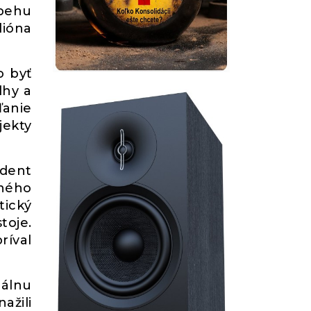
ebehu
lióna
o byť
lhy a
ľanie
jekty
ident
ného
tický
toje.
ríval
álnu
ažili