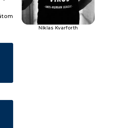
tátom
Niklas Kvarforth