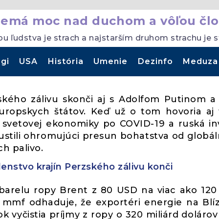
nemá moc nad duchom a vôľou člo
ou ľudstva je strach a najstarším druhom strachu je 
gi
USA
História
Umenie
Dezinfo
Meduza
kého zálivu skonči aj s Adolfom Putinom a
ropskych štátov. Keď už o tom hovoria aj 
ie svetovej ekonomiky po COVID-19 a ruská in
spustili ohromujúci presun bohatstva od globá
ch palivo.
enstvo krajín Perzského zálivu konči
 barelu ropy Brent z 80 USD na viac ako 12
. mmf odhaduje, že exportéri energie na Bl
k vyčistia príjmy z ropy o 320 miliárd dolárov 