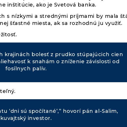
e inštitúcie, ako je Svetová banka.
ch s nízkymi a strednými príjmami by mala š
j šťastné miesta, ak sa rozhodnú ju využiť.
žitosť.
krajinách bolesť z prudko stúpajúcich cien
liehavosť k snahám o zníženie závislosti od
fosílnych palív.
teľný.
u ‘dni sú spočítané’,” hovorí pán al-Salim,
kuvajtský investor.