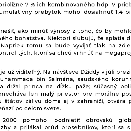
 približne 7 % ich kombinovaného hdp. V pri
kumulatívny prebytok mohol dosiahnuť 1,4 bi
vyriešiť, ako minúť výnosy z toho, čo by mohl
o bohatstva. Niektorí sľubujú, že splatia d
Napriek tomu sa bude vyvíjať tlak na zdie
ntrol tých, ktorí sa chcú vrhnúť na megapro
 už viditeľný. Na návšteve Džiddy v júli prez
 Muhammada bin Salmána, saudského korun
 držal princa na dĺžku paže; súčasný poli
onecháva len malý priestor pre morálne pos
 štátov zálivu doma aj v zahraničí, otvára p
eňazí po celom svete.
 2000 pomohol podnietiť obrovskú glob
by a prilákal prúd prosebníkov, ktorí sa sn