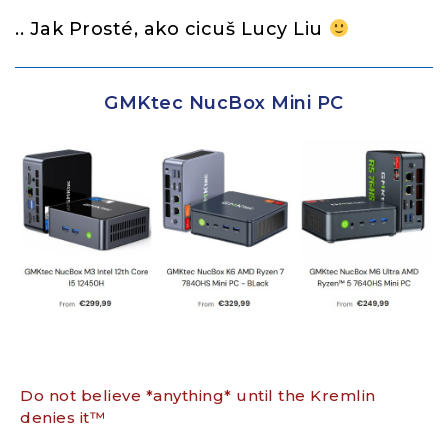
.. Jak Prosté, ako cicuš Lucy Liu
GMKtec NucBox Mini PC
Do not believe *anything* until the Kremlin
denies it™