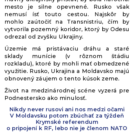
mesto je silne opevnené. Rusko však
nemusí ísť touto cestou. Najskôr by
mohlo zaútočiť na Transnistriu, čím by
vytvorila pozemný koridor, ktorý by Odesu
odrezal od zvyšku Ukrajiny.
Územie má pristávaciu dráhu a staré
sklady munície (v rôznom štádiu
rozkladu), ktoré by mohli mať obmedzené
využitie. Rusko, Ukrajina a Moldavsko majú
obnovený záujem o tento kúsok zeme.
Život na medzinárodnej scéne vyzerá pre
Podnestersko ako minulosť.
Nikdy never rusovi ani nos medzi očami
V Moldavsku potom zbúchať za týždeň
Krymské referendum
o pripojení k RF, lebo nie je členom NATO