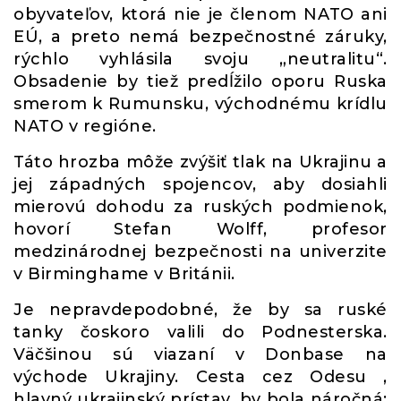
obyvateľov, ktorá nie je členom NATO ani
EÚ, a preto nemá bezpečnostné záruky,
rýchlo vyhlásila svoju „neutralitu“.
Obsadenie by tiež predĺžilo oporu Ruska
smerom k Rumunsku, východnému krídlu
NATO v regióne.
Táto hrozba môže zvýšiť tlak na Ukrajinu a
jej západných spojencov, aby dosiahli
mierovú dohodu za ruských podmienok,
hovorí Stefan Wolff, profesor
medzinárodnej bezpečnosti na univerzite
v Birminghame v Británii.
Je nepravdepodobné, že by sa ruské
tanky čoskoro valili do Podnesterska.
Väčšinou sú viazaní v Donbase na
východe Ukrajiny. Cesta cez Odesu ,
hlavný ukrajinský prístav, by bola náročná: