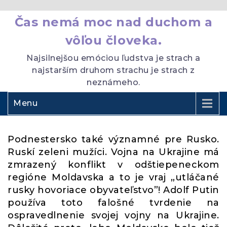
Čas nemá moc nad duchom a
vôľou človeka.
Najsilnejšou emóciou ľudstva je strach a
najstarším druhom strachu je strach z
neznámeho.
Menu
Podnestersko také významné pre Rusko.
Ruskí zeleni mužíci. Vojna na Ukrajine má
zmrazený konflikt v odštiepeneckom
regióne Moldavska a to je vraj „utláčané
rusky hovoriace obyvateľstvo”! Adolf Putin
používa toto falošné tvrdenie na
ospravedlnenie svojej vojny na Ukrajine.