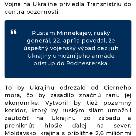
Vojna na Ukrajine priviedla Transnistriu do
centra pozornosti.
Rustam Minnekajev, ruský
generál, 22. apríla povedal, že
úspešný vojenský výpad cez juh
Ukrajiny umožní jeho armáde
prístup do Podnesterska.
To by Ukrajinu odrezalo od Čierneho
mora, čo by zasadilo značnú ranu jej
ekonomike. Vytvoril by tiež pozemný
koridor, ktorý by ruským silám umožnil
zaútočiť na Ukrajinu zo západu a
preniknúť hlbšie ďalej na sever.
Moldavsko, krajina s približne 2,6 miliónmi