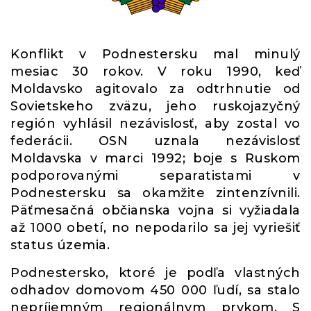
Konflikt v Podnestersku mal minulý
mesiac 30 rokov. V roku 1990, keď
Moldavsko agitovalo za odtrhnutie od
Sovietskeho zväzu, jeho ruskojazyčný
región vyhlásil nezávislosť, aby zostal vo
federácii. OSN uznala nezávislosť
Moldavska v marci 1992; boje s Ruskom
podporovanými separatistami v
Podnestersku sa okamžite zintenzívnili.
Päťmesačná občianska vojna si vyžiadala
až 1000 obetí, no nepodarilo sa jej vyriešiť
status územia.
Podnestersko, ktoré je podľa vlastných
odhadov domovom 450 000 ľudí, sa stalo
nepríjemným regionálnym prvkom. S