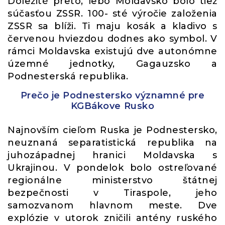
Dôležité preto, lebo Moldavsko bolo tiež
súčasťou ZSSR. 100- sté výročie založenia
ZSSR sa blíži. Ti maju kosák a kladivo s
červenou hviezdou dodnes ako symbol. V
rámci Moldavska existujú dve autonómne
územné jednotky, Gagauzsko a
Podnesterská republika.
Prečo je Podnestersko významné pre
KGBákove Rusko
Najnovším cieľom Ruska je Podnestersko,
neuznaná separatistická republika na
juhozápadnej hranici Moldavska s
Ukrajinou. V pondelok bolo ostreľované
regionálne ministerstvo štátnej
bezpečnosti v Tiraspole, jeho
samozvanom hlavnom meste. Dve
explózie v utorok zničili antény ruského