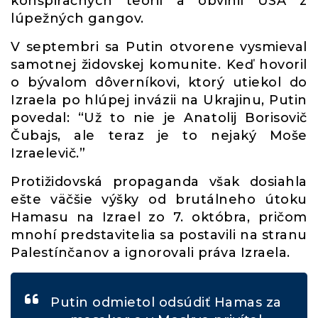
konšpiračných teórií a obvinil USA z
lúpežných gangov.
V septembri sa Putin otvorene vysmieval
samotnej židovskej komunite. Keď hovoril
o bývalom dôverníkovi, ktorý utiekol do
Izraela po hlúpej invázii na Ukrajinu, Putin
povedal: “Už to nie je Anatolij Borisovič
Čubajs, ale teraz je to nejaký Moše
Izraelevič.”
Protižidovská propaganda však dosiahla
ešte väčšie výšky od brutálneho útoku
Hamasu na Izrael zo 7. októbra, pričom
mnohí predstavitelia sa postavili na stranu
Palestínčanov a ignorovali práva Izraela.
Putin odmietol odsúdiť Hamas za