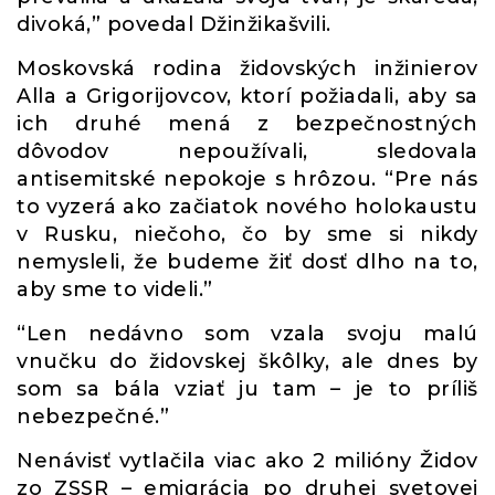
divoká,” povedal Džinžikašvili.
Moskovská rodina židovských inžinierov
Alla a Grigorijovcov, ktorí požiadali, aby sa
ich druhé mená z bezpečnostných
dôvodov nepoužívali, sledovala
antisemitské nepokoje s hrôzou. “Pre nás
to vyzerá ako začiatok nového holokaustu
v Rusku, niečoho, čo by sme si nikdy
nemysleli, že budeme žiť dosť dlho na to,
aby sme to videli.”
“Len nedávno som vzala svoju malú
vnučku do židovskej škôlky, ale dnes by
som sa bála vziať ju tam – je to príliš
nebezpečné.”
Nenávisť vytlačila viac ako 2 milióny Židov
zo ZSSR – emigrácia po druhej svetovej