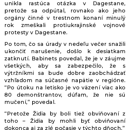
unikla rastúca otázka v Dagestane,
pretože sa odpútal, rovnako ako jeho
orgány činné v trestnom konaní minulý
rok zmeškali protiukrajinské vojnové
protesty v Dagestane.
Po tom, čo sa úrady v nedeľu večer snažili
ukončiť narušenie, došlo k desiatkam
zatknutí. Babinets povedal, že je v záujme
všetkých, aby sa zabezpečilo, že s
výtržníkmi sa bude dobre zaobchádzať
vzhľadom na súčasné napätie v regióne.
“Po útoku na letisko je vo väzení viac ako
80 demonštrantov, dúfam, že nie sú
mučení,” povedal.
“Pretože Židia by boli tiež obviňovaní z
toho – Židia by mohli byť obviňovaní
dokonca aj za zlé počasie v týchto dňoch.”