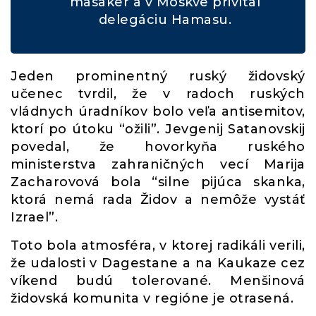
masaker a v Moskve privítal
delegáciu Hamasu.
Jeden prominentný ruský židovský
učenec tvrdil, že v radoch ruských
vládnych úradníkov bolo veľa antisemitov,
ktorí po útoku “ožili”. Jevgenij Satanovskij
povedal, že hovorkyňa ruského
ministerstva zahraničných vecí Marija
Zacharovová bola “silne pijúca skanka,
ktorá nemá rada Židov a nemôže vystáť
Izrael”.
Toto bola atmosféra, v ktorej radikáli verili,
že udalosti v Dagestane a na Kaukaze cez
víkend budú tolerované. Menšinová
židovská komunita v regióne je otrasená.