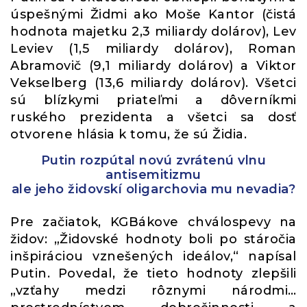
úspešnými Židmi ako Moše Kantor (čistá
hodnota majetku 2,3 miliardy dolárov), Lev
Leviev (1,5 miliardy dolárov), Roman
Abramovič (9,1 miliardy dolárov) a Viktor
Vekselberg (13,6 miliardy dolárov). Všetci
sú blízkymi priateľmi a dôverníkmi
ruského prezidenta a všetci sa dosť
otvorene hlásia k tomu, že sú Židia.
Putin rozpútal novú zvrátenú vlnu
antisemitizmu
ale jeho židovskí oligarchovia mu nevadia?
Pre začiatok, KGBákove chválospevy na
židov: „Židovské hodnoty boli po stáročia
inšpiráciou vznešených ideálov,“ napísal
Putin. Povedal, že tieto hodnoty zlepšili
„vzťahy medzi rôznymi národmi…