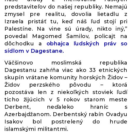
predstaviteľov do našej republiky. Nemajú
zmysel pre realitu, dovolia lietadlu z
Izraela pristáť tu, keď náš ľud stojí pri
Palestíne. Na vine sú úrady, nikto iný,”
povedal Magomed Šamilov, policajt na
dôchodku a
obhajca ľudských práv so
sídlom v Dagestane.
Väčšinovo moslimská republika
Dagestanu zahŕňa viac ako 33 etnických
skupín vrátane komunity horských Židov –
Židov perzského pôvodu – ktorá
pozostáva len z niekoľkých stoviek ľudí
ticho žijúcich v 5 rokov starom meste
Derbent, neďaleko hraníc s
Azerbajdžanom. Derbentský rabín Ovadyu
Isakov bol postrelený do hrude
islamskými militantmi.