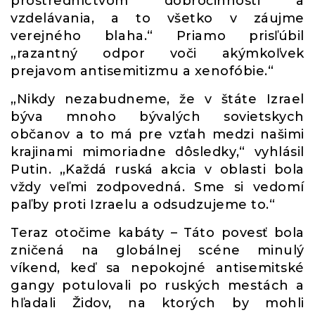
prostredníctvom dobročinnosti a
vzdelávania, a to všetko v záujme
verejného blaha.“ Priamo prisľúbil
„razantný odpor voči akýmkoľvek
prejavom antisemitizmu a xenofóbie.“
„Nikdy nezabudneme, že v štáte Izrael
býva mnoho bývalých sovietskych
občanov a to má pre vzťah medzi našimi
krajinami mimoriadne dôsledky,“ vyhlásil
Putin. „Každá ruská akcia v oblasti bola
vždy veľmi zodpovedná. Sme si vedomí
paľby proti Izraelu a odsudzujeme to.“
Teraz otočime kabáty – Táto povesť bola
zničená na globálnej scéne minulý
víkend, keď sa nepokojné antisemitské
gangy potulovali po ruských mestách a
hľadali Židov, na ktorých by mohli