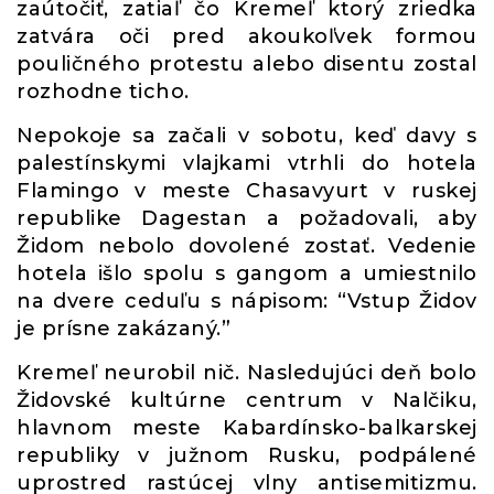
zaútočiť, zatiaľ čo Kremeľ ktorý zriedka
zatvára oči pred akoukoľvek formou
pouličného protestu alebo disentu zostal
rozhodne ticho.
Nepokoje sa začali v sobotu, keď davy s
palestínskymi vlajkami vtrhli do hotela
Flamingo v meste Chasavyurt v ruskej
republike Dagestan a požadovali, aby
Židom nebolo dovolené zostať. Vedenie
hotela išlo spolu s gangom a umiestnilo
na dvere ceduľu s nápisom: “Vstup Židov
je prísne zakázaný.”
Kremeľ neurobil nič. Nasledujúci deň bolo
Židovské kultúrne centrum v Nalčiku,
hlavnom meste Kabardínsko-balkarskej
republiky v južnom Rusku, podpálené
uprostred rastúcej vlny antisemitizmu.