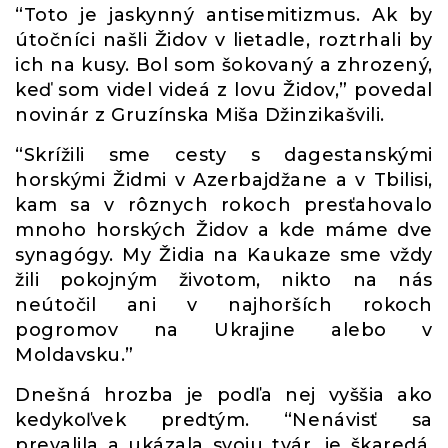
“Toto je jaskynný antisemitizmus. Ak by
útočníci našli Židov v lietadle, roztrhali by
ich na kusy. Bol som šokovaný a zhrozený,
keď som videl videá z lovu Židov,” povedal
novinár z Gruzínska Miša Džinzikašvili.
“Skrížili sme cesty s dagestanskými
horskými Židmi v Azerbajdžane a v Tbilisi,
kam sa v rôznych rokoch presťahovalo
mnoho horských Židov a kde máme dve
synagógy. My Židia na Kaukaze sme vždy
žili pokojným životom, nikto na nás
neútočil ani v najhorších rokoch
pogromov na Ukrajine alebo v
Moldavsku.”
Dnešná hrozba je podľa nej vyššia ako
kedykoľvek predtým. “Nenávisť sa
prevalila a ukázala svoju tvár, je škaredá,