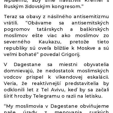
lepšiemu, aby sme navštívili Kremeľ s
Ruským židovským kongresom.”
Teraz sa obavy z násilného antisemitizmu
vrátili. “Obávame sa antisemitských
pogromov tatárskych a baškirských
moslimov ešte viac ako moslimov zo
severného Kaukazu, pretože tieto
republiky sú oveľa bližšie k Moskve a sú
veľmi bohaté” povedal Grigorij.
V Dagestane sa miestni obyvatelia
domnievajú, že nedostatok moslimských
vodcov prispel k víkendovej eskalácii.
Veria, že reaktívnejší predstavitelia by
odklonili let z Tel Avivu, keď by sa začali
šíriť hrozby Telegramu o razii na letisku.
“My moslimovia v Dagestane obviňujeme
naše úrady z menovania ruských