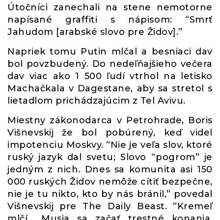
Útočníci zanechali na stene nemotorne
napísané graffiti s nápisom: “Smrť
Jahudom [arabské slovo pre Židov].”
Napriek tomu Putin mlčal a besniaci dav
bol povzbudený. Do nedeľňajšieho večera
dav viac ako 1 500 ľudí vtrhol na letisko
Machačkala v Dagestane, aby sa stretol s
lietadlom prichádzajúcim z Tel Avivu.
Miestny zákonodarca v Petrohrade, Boris
Višnevskij že bol pobúrený, keď videl
impotenciu Moskvy. “Nie je veľa slov, ktoré
ruský jazyk dal svetu; Slovo “pogrom” je
jedným z nich. Dnes sa komunita asi 150
000 ruských Židov nemôže cítiť bezpečne,
nie je tu nikto, kto by nás bránil,” povedal
Višnevskij pre The Daily Beast. “Kremeľ
mlčí… Musia sa začať trestné konania,