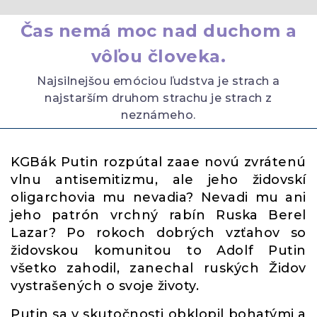
Čas nemá moc nad duchom a
vôľou človeka.
Najsilnejšou emóciou ľudstva je strach a
najstarším druhom strachu je strach z
neznámeho.
KGBák Putin rozpútal zaae novú zvrátenú
vlnu antisemitizmu, ale jeho židovskí
oligarchovia mu nevadia? Nevadi mu ani
jeho patrón vrchný rabín Ruska Berel
Lazar? Po rokoch dobrých vzťahov so
židovskou komunitou to Adolf Putin
všetko zahodil, zanechal ruských Židov
vystrašených o svoje životy.
Putin sa v skutočnosti obklopil bohatými a