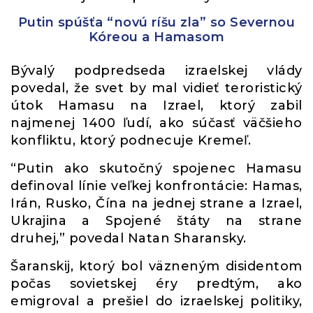
Putin spúšťa “novú ríšu zla” so Severnou
Kóreou a Hamasom
Bývalý podpredseda izraelskej vlády
povedal, že svet by mal vidieť teroristický
útok Hamasu na Izrael, ktorý zabil
najmenej 1400 ľudí, ako súčasť väčšieho
konfliktu, ktorý podnecuje Kremeľ.
“Putin ako skutočný spojenec Hamasu
definoval línie veľkej konfrontácie: Hamas,
Irán, Rusko, Čína na jednej strane a Izrael,
Ukrajina a Spojené štáty na strane
druhej,” povedal Natan Sharansky.
Šaranskij, ktorý bol väzneným disidentom
počas sovietskej éry predtým, ako
emigroval a prešiel do izraelskej politiky,