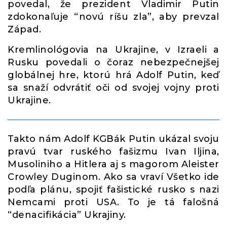
povedal, že prezident Vladimir Putin
zdokonaľuje “novú ríšu zla”, aby prevzal
Západ.
Kremlinológovia na Ukrajine, v Izraeli a
Rusku povedali o čoraz nebezpečnejšej
globálnej hre, ktorú hrá Adolf Putin, keď
sa snaží odvrátiť oči od svojej vojny proti
Ukrajine.
Takto nám Adolf KGBák Putin ukázal svoju
pravú tvar ruského fašizmu Ivan Iljina,
Musoliniho a Hitlera aj s magorom Aleister
Crowley Duginom. Ako sa vraví Všetko ide
podľa plánu, spojiť fašistické rusko s nazi
Nemcami proti USA. To je tá falošná
“denacifikácia” Ukrajiny.