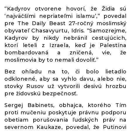
“Kadyrov otvorene hovorí, že Židia sú
‘najväčšími nepriateľmi islamu’,” povedal
pre The Daily Beast 27-ročný moslimský
obyvateľ Chasavyurtu, Idris. “Samozrejme,
Kadyrov by nikdy nebránil cestujúcich,
ktorí leteli z Izraela, keď je Palestína
bombardovaná a zničená, vie, že
moslimovia by to nemali dovoliť.”
Bez ohľadu na to, či bolo lietadlo
odklonené, aby sa vyhlo davu, alebo nie,
stovky Rusov už vytvorili desivú hrozbu
pre židovskú bezpečnosť.
Sergej Babinets, obhajca, ktorého Tím
proti mučeniu poskytuje právnu podporu
obetiam porušovania ľudských práv na
severnom Kaukaze, povedal, že Putinovi