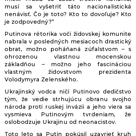
musí sa vyšetriť táto nacionalistická
nenávisť. Čo je toto? Kto to dovoľuje? Kto
je zodpovedný?”
Putinova rétorika voči židovskej komunite
nabrala v posledných mesiacoch drastický
obrat, možno poháňaná zúfalstvom – s
ohrozenou vlastnou mocenskou
základňou – možno jeho fascináciou
vlastným židovstvom prezidenta
Volodymyra Zelenského.
Ukrajinský vodca ničí Putinovo dedičstvo
tým, že vedie strhujúcu obranu svojho
národa proti ruskej invázii a jeho viera sa
vysmieva Putinovým tvrdeniam, že
oslobodzuje Ukrajinu od neonacistov.
Toto leto sa Putin pokúsil uzavrieť kruh