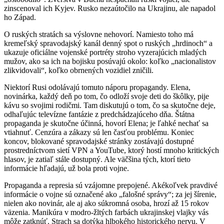
zinscenoval ich Kyjev. Rusko nezaútočilo na Ukrajinu, ale napadol
ho Západ.
O ruských stratách sa výslovne nehovorí. Namiesto toho má
kremeľský spravodajský kanál denný spot o ruských „hrdinoch“ a
ukazuje oficiálne vojenské portréty stroho vyzerajúcich mladých
mužov, ako sa ich na bojisku posúvajú okolo: koľko „nacionalistov
zlikvidovali“, koľko obrnených vozidiel zničili.
Niektorí Rusi odolávajú tomuto náporu propagandy. Elena,
novinárka, každý deň po tom, čo odloží svoje deti do škôlky, pije
kávu so svojimi rodičmi. Tam diskutujú o tom, čo sa skutočne deje,
odhaľujúc televízne fantázie z predchádzajúceho dňa. Štátna
propaganda je skutočne účinná, hovorí Elena; je ľahké nechať sa
vtiahnuť. Cenzúra a zákazy sú len časťou problému. Koniec
koncov, blokované spravodajské stránky zostávajú dostupné
prostredníctvom sietí VPN a YouTube, ktorý hostí mnoho kritických
hlasov, je zatiaľ stále dostupný. Ale väčšina tých, ktorí tieto
informácie hľadajú, už bola proti vojne.
Propaganda a represia sú vzájomne prepojené. Akékoľvek pravdivé
informácie o vojne sú označené ako „falošné správy“; za jej šírenie,
nielen ako novinár, ale aj ako súkromná osoba, hrozí až 15 rokov
väzenia. Manikúra v modro-žltých farbách ukrajinskej vlajky vás
môže zatknúť. Strach sa dotýka hlbokého historického nervu. V