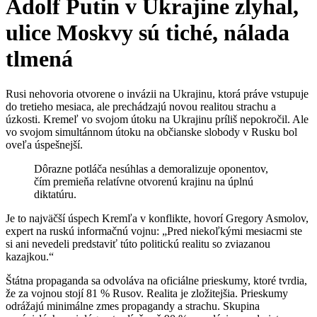
Adolf Putin v Ukrajine zlyhal,
ulice Moskvy sú tiché, nálada
tlmená
Rusi nehovoria otvorene o invázii na Ukrajinu, ktorá práve vstupuje
do tretieho mesiaca, ale prechádzajú novou realitou strachu a
úzkosti. Kremeľ vo svojom útoku na Ukrajinu príliš nepokročil. Ale
vo svojom simultánnom útoku na občianske slobody v Rusku bol
oveľa úspešnejší.
Dôrazne potláča nesúhlas a demoralizuje oponentov,
čím premieňa relatívne otvorenú krajinu na úplnú
diktatúru.
Je to najväčší úspech Kremľa v konflikte, hovorí Gregory Asmolov,
expert na ruskú informačnú vojnu: „Pred niekoľkými mesiacmi ste
si ani nevedeli predstaviť túto politickú realitu so zviazanou
kazajkou.“
Štátna propaganda sa odvoláva na oficiálne prieskumy, ktoré tvrdia,
že za vojnou stojí 81 % Rusov. Realita je zložitejšia. Prieskumy
odrážajú minimálne zmes propagandy a strachu. Skupina