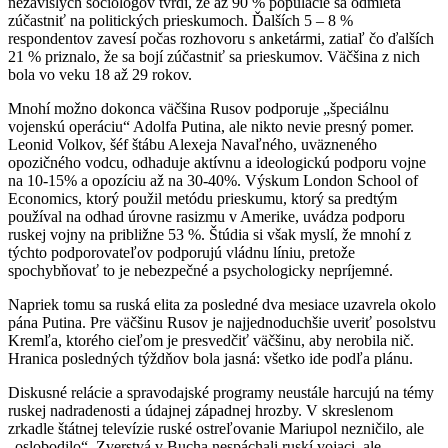
nezávislých sociológov tvrdí, že až 90 % populácie sa odmieta
zúčastniť na politických prieskumoch. Ďalších 5 – 8 %
respondentov zavesí počas rozhovoru s anketármi, zatiaľ čo ďalších
21 % priznalo, že sa bojí zúčastniť sa prieskumov. Väčšina z nich
bola vo veku 18 až 29 rokov.
Mnohí možno dokonca väčšina Rusov podporuje „špeciálnu
vojenskú operáciu“ Adolfa Putina, ale nikto nevie presný pomer.
Leonid Volkov, šéf štábu Alexeja Navaľného, ​​uväzneného
opozičného vodcu, odhaduje aktívnu a ideologickú podporu vojne
na 10-15% a opozíciu až na 30-40%. Výskum London School of
Economics, ktorý použil metódu prieskumu, ktorý sa predtým
používal na odhad úrovne rasizmu v Amerike, uvádza podporu
ruskej vojny na približne 53 %. Štúdia si však myslí, že mnohí z
týchto podporovateľov podporujú vládnu líniu, pretože
spochybňovať to je nebezpečné a psychologicky nepríjemné.
Napriek tomu sa ruská elita za posledné dva mesiace uzavrela okolo
pána Putina. Pre väčšinu Rusov je najjednoduchšie uveriť posolstvu
Kremľa, ktorého cieľom je presvedčiť väčšinu, aby nerobila nič.
Hranica posledných týždňov bola jasná: všetko ide podľa plánu.
Diskusné relácie a spravodajské programy neustále harcujú na témy
ruskej nadradenosti a údajnej západnej hrozby. V skreslenom
zrkadle štátnej televízie ruské ostreľovanie Mariupol nezničilo, ale
„oslobodilo“. Zverstvá v Bucha nespáchali ruskí vojaci, ale