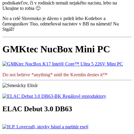
podnikateľov, či v rodinách nemali nejakého nacistu, lebo na
Ukrajine to robia 🙂
No a celé Slovensko je dávno v prdeli lebo Kotlebov a
čarnogurákov Tiso, odmeňoval nacistov v BB na námesti! Na
Stgáž!
GMKtec NucBox Mini PC
Do not believe *anything* until the Kremlin denies it™
ELAC Debut 3.0 DB63