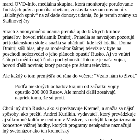
marci OVD-Info, mediálna skupina, ktorá monitoruje porušovanie
ľudských práv a pomáha obetiam, zostavila zoznam obvinení z
„falošných správ“ na základe donosy: udania, čo je termín známy zo
Stalinovej éry.
Strach z anonymného udania preniká aj do blízkych kruhov
priateľov, hovorí tridsiatnik Dmitrij. Priatelia sa navzájom pozorujú
pri jedálenskom stole a snažia sa uhádnuť, kde leží lojalita. Doma
Dmitrij stíši hlas, aby sa moderátor štátnej televízie v byte na
poschodí nedozvedel o jeho plánoch opustiť Rusko. Aj vo vnútri
štátnych médií majú ľudia pochybnosti. Toto nie je naša vojna,
hovorí ďalší novinár, ktorý pracuje pre štátnu televíziu.
Ale každý o tom premýšľa od rána do večera: “Vzalo nám to život.”
Podľa niektorých odhadov krajinu od začiatku vojny
opustilo 200 000 Rusov. Ale mnohí ďalší zostávajú
napriek tomu, že sú proti.
Chcú iný druh Ruska, ako si predstavuje Kremeľ, a snažia sa nájsť
spôsoby, ako prežiť. Andrei Kurilkin, vydavateľ, ktorý prevádzkuje
aj súkromné ​​kultúrne centrum v Moskve, sa uchýlil k organizovaniu
koncertov vážnej hudby, ktorých programy nenápadne naznačujú
iný svetonázor ako ten kremeľský.