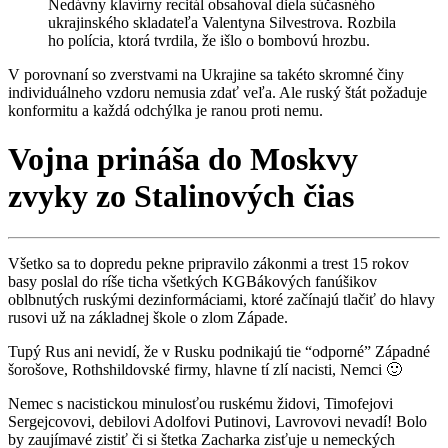
Nedávny klavírny recitál obsahoval diela súčasného
ukrajinského skladateľa Valentyna Silvestrova. Rozbila
ho polícia, ktorá tvrdila, že išlo o bombovú hrozbu.
V porovnaní so zverstvami na Ukrajine sa takéto skromné ​​činy
individuálneho vzdoru nemusia zdať veľa. Ale ruský štát požaduje
konformitu a každá odchýlka je ranou proti nemu.
Vojna prináša do Moskvy
zvyky zo Stalinových čias
Všetko sa to dopredu pekne pripravilo zákonmi a trest 15 rokov
basy poslal do ríše ticha všetkých KGBákových fanúšikov
oblbnutých ruskými dezinformáciami, ktoré začínajú tlačiť do hlavy
rusovi už na základnej škole o zlom Západe.
Tupý Rus ani nevidí, že v Rusku podnikajú tie “odporné” Západné
šorošove, Rothshildovské firmy, hlavne tí zlí nacisti, Nemci 🙂
Nemec s nacistickou minulosťou ruskému židovi, Timofejovi
Sergejcovovi, debilovi Adolfovi Putinovi, Lavrovovi nevadí! Bolo
by zaujímavé zistiť či si štetka Zacharka zisťuje u nemeckých