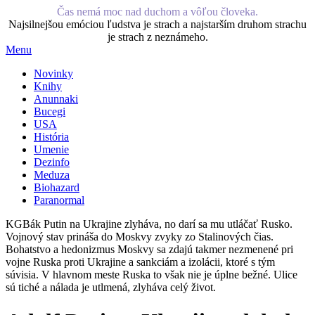
Čas nemá moc nad duchom a vôľou človeka.
Najsilnejšou emóciou ľudstva je strach a najstarším druhom strachu
je strach z neznámeho.
Menu
Novinky
Knihy
Anunnaki
Bucegi
USA
História
Umenie
Dezinfo
Meduza
Biohazard
Paranormal
KGBák Putin na Ukrajine zlyháva, no darí sa mu utláčať Rusko.
Vojnový stav prináša do Moskvy zvyky zo Stalinových čias.
Bohatstvo a hedonizmus Moskvy sa zdajú takmer nezmenené pri
vojne Ruska proti Ukrajine a sankciám a izolácii, ktoré s tým
súvisia. V hlavnom meste Ruska to však nie je úplne bežné. Ulice
sú tiché a nálada je utlmená, zlyháva celý život.