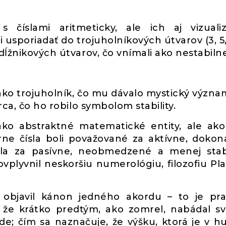
s číslami aritmeticky, ale ich aj vizualiz
 usporiadať do trojuholníkových útvarov (3, 5,
dĺžnikových útvarov, čo vnímali ako nestabilne
 ako trojuholník, čo mu dávalo mystický význa
rca, čo ho robilo symbolom stability.
 ako abstraktné matematické entity, ale ako
árne čísla boli považované za aktívne, dokon
sla za pasívne, neobmedzené a menej stab
ovplyvnil neskoršiu numerológiu, filozofiu Pl
 objavil kánon jedného akordu – to je pra
 že krátko predtým, ako zomrel, nabádal sv
de; čím sa naznačuje, že výšku, ktorá je v h