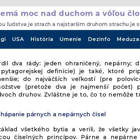
nemá moc nad duchom a vôľou člo
ou ľudstva je strach a najstarším druhom strachu je 
gi
USA
História
Umenie
Dezinfo
Meduza
rdil dva rády: jeden ohraničený, nepárny; 
ytagorejskej definície) je také, ktoré pri
enšie; do najväčších veľkostí (pre polovi
nožstve (pretože dva je najmenší počet) 
voch druhov. Zvláštne je to, čo to nemôže tr
 chápanie párnych a nepárnych čísel
základ všetkého bytia a verili, že všetky ja
cou číselných princípov. Párne a nepárne 