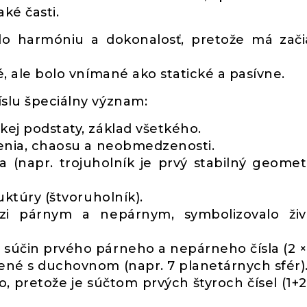
ké časti.
alo harmóniu a dokonalosť, pretože má zači
né, ale bolo vnímané ako statické a pasívne.
íslu špeciálny význam:
skej podstaty, základ všetkého.
elenia, chaosu a neobmedzenosti.
a (napr. trojuholník je prvý stabilný geomet
ruktúry (štvoruholník).
i párnym a nepárnym, symbolizovalo živ
 súčin prvého párneho a nepárneho čísla (2 × 
jené s duchovnom (napr. 7 planetárnych sfér)
lo, pretože je súčtom prvých štyroch čísel (1+