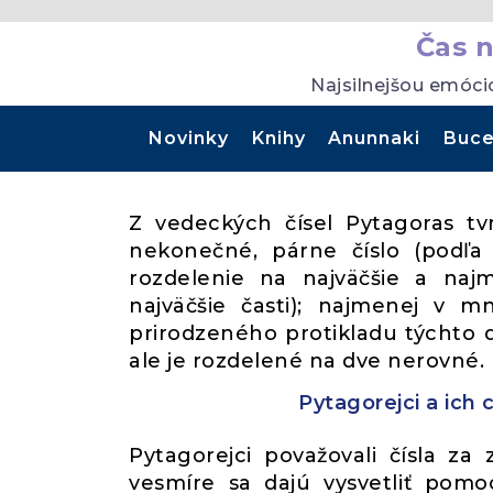
Čas 
Najsilnejšou emóci
Novinky
Knihy
Anunnaki
Buce
Z vedeckých čísel Pytagoras tv
nekonečné, párne číslo (podľa p
rozdelenie na najväčšie a najm
najväčšie časti); najmenej v m
prirodzeného protikladu týchto d
ale je rozdelené na dve nerovné.
Pytagorejci a ich
Pytagorejci považovali čísla za 
vesmíre sa dajú vysvetliť pomo