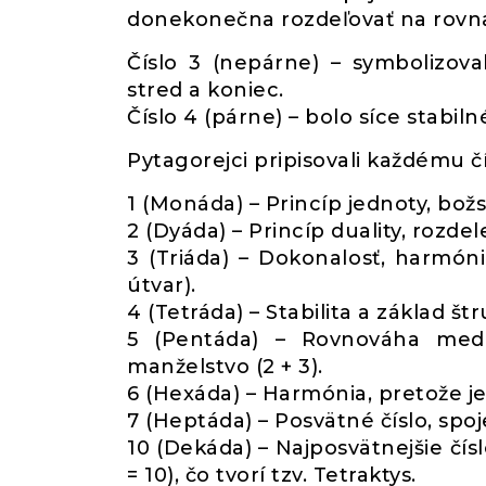
donekonečna rozdeľovať na rovna
Číslo 3 (nepárne) – symbolizov
stred a koniec.
Číslo 4 (párne) – bolo síce stabil
Pytagorejci pripisovali každému č
1 (Monáda) – Princíp jednoty, bož
2 (Dyáda) – Princíp duality, rozd
3 (Triáda) – Dokonalosť, harmóni
útvar).
4 (Tetráda) – Stabilita a základ št
5 (Pentáda) – Rovnováha medz
manželstvo (2 + 3).
6 (Hexáda) – Harmónia, pretože je
7 (Heptáda) – Posvätné číslo, spo
10 (Dekáda) – Najposvätnejšie čís
= 10), čo tvorí tzv. Tetraktys.