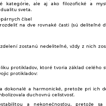
 kategórie, ale aj ako filozofické a mys
dualitu sveta.
epárnych čísel
 rozdeliť na dve rovnaké časti (sú deliteľné 
ozdelení zostanú nedeliteľné, vždy z nich zo
liku protikladov, ktoré tvoria základ celého s
jic protikladov:
a dokonalé a harmonické, pretože pri ich d
mbolizovala duchovnú celistvosť.
estabilitou a nekonečnosťou, pretože sa