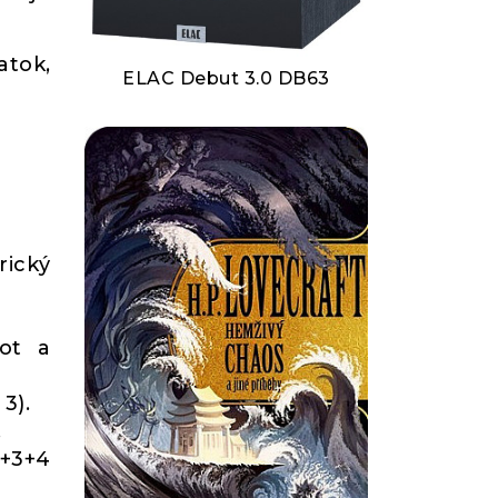
atok,
ELAC Debut 3.0 DB63
rický
ot a
3).
.
2+3+4