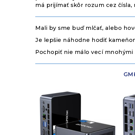
má prijímať skôr rozum cez čísla, 
Mali by sme buď mlčať, alebo hovor
Je lepšie náhodne hodiť kameňom
Pochopiť nie málo vecí mnohými s
GMK