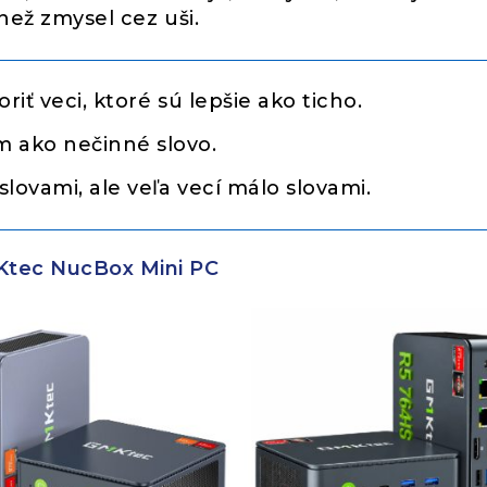
než zmysel cez uši.
iť veci, ktoré sú lepšie ako ticho.
 ako nečinné slovo.
lovami, ale veľa vecí málo slovami.
tec NucBox Mini PC