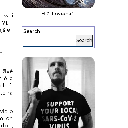
H.P. Lovecraft
ovali
 7).
jšie.
Search
Search
m.
 živé
alé a
ilné.
atóna
vidlo
ojich
udbe,