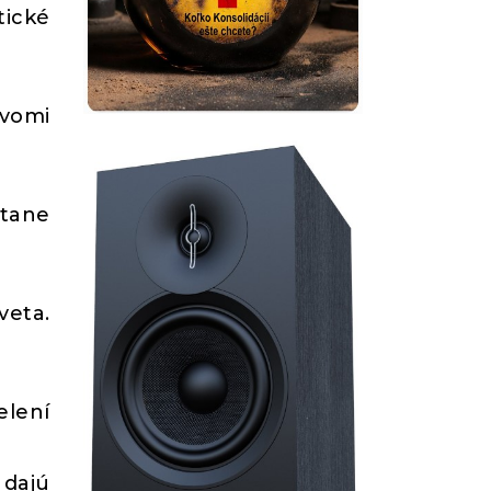
tické
dvomi
stane
veta.
elení
 dajú