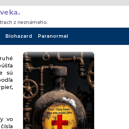
veka.
strach z neznámeho.
Biohazard
Paranormal
druhé
púšťa
ce sú
podľa
pieť,
vy vo
čísla