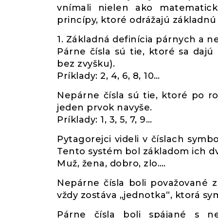
vnímali nielen ako matematické
princípy, ktoré odrážajú základnú 
1. Základná definícia párnych a n
Párne čísla sú tie, ktoré sa dajú
bez zvyšku).
Príklady: 2, 4, 6, 8, 10…
Nepárne čísla sú tie, ktoré po r
jeden prvok navyše.
Príklady: 1, 3, 5, 7, 9…
Pytagorejci videli v číslach symbo
Tento systém bol základom ich dvo
Muž, žena, dobro, zlo….
Nepárne čísla boli považované z
vždy zostáva „jednotka“, ktorá sy
Párne čísla boli spájané s n