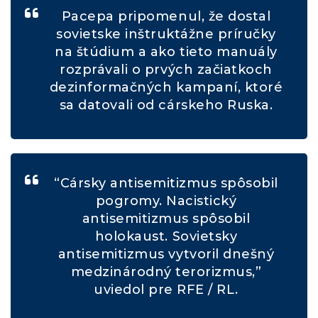
Pacepa pripomenul, že dostal
sovietske inštruktážne príručky
na štúdium a ako tieto manuály
rozprávali o prvých začiatkoch
dezinformačných kampaní, ktoré
sa datovali od cárskeho Ruska.
“Cársky antisemitizmus spôsobil
pogromy. Nacistický
antisemitizmus spôsobil
holokaust. Sovietsky
antisemitizmus vytvoril dnešný
medzinárodný terorizmus,”
uviedol pre RFE / RL.