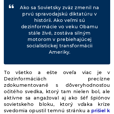
Ako sa Sovietsky zväz zmenil na
prvú spravodajskú diktatúru v
histórii. Ako veľmi sú
dezinformácie vo veku Obamu
stále živé, zostáva silným
motorom v prebiehajúcej
socialistickej transformácii
Ameriky.
To všetko a ešte oveľa viac je v
Dezinformáciách precízne
zdokumentované s dôveryhodnosťou
očitého svedka, ktorý tam nielen bol, ale
aktívne sa angažoval aj ako šéf špiónov
sovietskeho bloku, ktorý vďaka kríze
svedomia opustil temnú stránku a
prišiel k