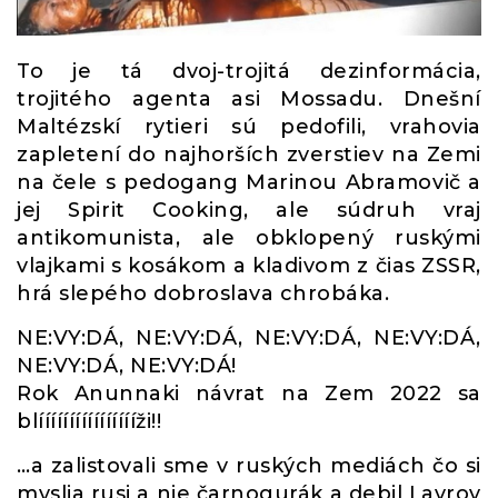
To je tá dvoj-trojitá dezinformácia,
trojitého agenta asi Mossadu. Dnešní
Maltézskí rytieri sú pedofili, vrahovia
zapletení do najhorších zverstiev na Zemi
na čele s pedogang Marinou Abramovič a
jej Spirit Cooking, ale súdruh vraj
antikomunista, ale obklopený ruskými
vlajkami s kosákom a kladivom z čias ZSSR,
hrá slepého dobroslava chrobáka.
NE:VY:DÁ, NE:VY:DÁ, NE:VY:DÁ, NE:VY:DÁ,
NE:VY:DÁ, NE:VY:DÁ!
Rok Anunnaki návrat na Zem 2022 sa
blííííííííííííííííži!!
…a zalistovali sme v ruských mediách čo si
myslia rusi a nie čarnogurák a debil Lavrov