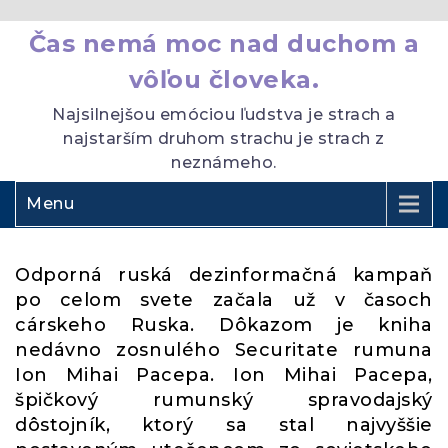
Čas nemá moc nad duchom a
vôľou človeka.
Najsilnejšou emóciou ľudstva je strach a
najstarším druhom strachu je strach z
neznámeho.
Menu
Odporná ruská dezinformačná kampaň
po celom svete začala už v časoch
cárskeho Ruska. Dôkazom je kniha
nedávno zosnulého Securitate rumuna
Ion Mihai Pacepa. Ion Mihai Pacepa,
špičkový rumunský spravodajský
dôstojník, ktorý sa stal najvyššie