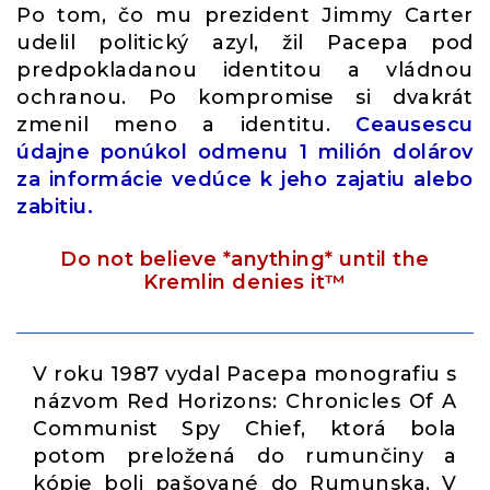
Po tom, čo mu prezident Jimmy Carter
udelil politický azyl, žil Pacepa pod
predpokladanou identitou a vládnou
ochranou. Po kompromise si dvakrát
zmenil meno a identitu.
Ceausescu
údajne ponúkol odmenu 1 milión dolárov
za informácie vedúce k jeho zajatiu alebo
zabitiu.
Do not believe *anything* until the
Kremlin denies it™
V roku 1987 vydal Pacepa monografiu s
názvom Red Horizons: Chronicles Of A
Communist Spy Chief, ktorá bola
potom preložená do rumunčiny a
kópie boli pašované do Rumunska. V