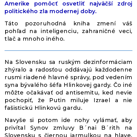
Amerike pomôcť osvetliť najväčší zdroj
politického zla modernej doby.
Táto pozoruhodná kniha zmení váš
pohľad na inteligenciu, zahraničné veci,
tlač a mnoho iného.
Na Slovensku sa ruským dezinformáciam
zhýralo a radosťou oddávajú každodenne
rusmi riadené hlavné správy, pod vedením
syna bývalého šéfa Hlinkovej gardy. Čo iné
môžte očakávať od antisemitu, ked nevie
pochopiť, že Putin miluje Izrael a nie
fašistickú Hlinkovú gardu.
Navyše si potom ide nohy vylámať, aby
privítal Synov zmluvy B´nai B´rith na
Slovensku s čiernou jarmulkou na hlave.