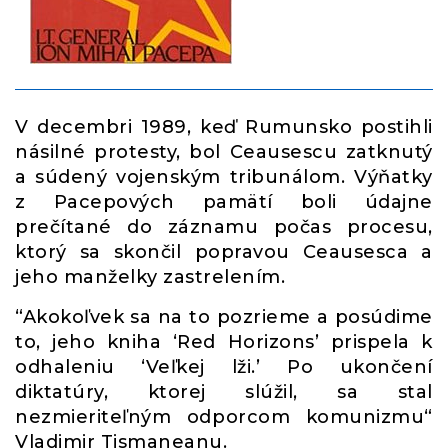
V decembri 1989, keď Rumunsko postihli
násilné protesty, bol Ceausescu zatknutý
a súdený vojenským tribunálom. Výňatky
z Pacepových pamätí boli údajne
prečítané do záznamu počas procesu,
ktorý sa skončil popravou Ceausesca a
jeho manželky zastrelením.
“Akokoľvek sa na to pozrieme a posúdime
to, jeho kniha ‘Red Horizons’ prispela k
odhaleniu ‘Veľkej lži.’ Po ukončení
diktatúry, ktorej slúžil, sa stal
nezmieriteľným odporcom komunizmu“
Vladimir Tismaneanu.