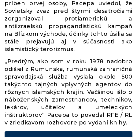
príbeh prvej osoby, Pacepa uviedol, že
Sovietsky zväz pred štyrmi desaťročiami
zorganizoval protiamerickú a
antiizraelskú propagandistickú kampaň
na Blízkom východe, účinky tohto úsilia sa
stále prejavujú aj v súčasnosti ako
islamistický terorizmus.
„Predtým, ako som v roku 1978 nadobro
odišiel z Rumunska, rumunská zahraničná
spravodajská služba vyslala okolo 500
takýchto tajných vplyvných agentov do
rôznych islamských krajín. Väčšinou išlo o
náboženských zamestnancov, technikov,
lekárov, učiteľov a umeleckých
inštruktorov“ Pacepa to povedal RFE / RL
v zriedkavom rozhovore po vydaní knihy.