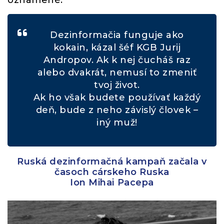
oznámené.
Dezinformačia funguje ako
kokain, kázal šéf KGB Jurij
Andropov. Ak k nej čucháš raz
alebo dvakrát, nemusí to zmeniť
tvoj život.
Ak ho však budete používať každý
deň, bude z neho závislý človek –
iný muž!
Ruská dezinformačná kampaň začala v
časoch cárskeho Ruska
Ion Mihai Pacepa