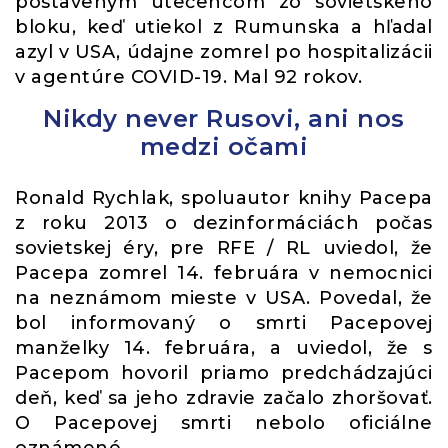
postaveným utečencom zo sovietskeho
bloku, keď utiekol z Rumunska a hľadal
azyl v USA, údajne zomrel po hospitalizácii
v agentúre COVID-19. Mal 92 rokov.
Nikdy never Rusovi, ani nos
medzi očami
Ronald Rychlak, spoluautor knihy Pacepa
z roku 2013 o dezinformáciách počas
sovietskej éry, pre RFE / RL uviedol, že
Pacepa zomrel 14. februára v nemocnici
na neznámom mieste v USA. Povedal, že
bol informovaný o smrti Pacepovej
manželky 14. februára, a uviedol, že s
Pacepom hovoril priamo predchádzajúci
deň, keď sa jeho zdravie začalo zhoršovať.
O Pacepovej smrti nebolo oficiálne