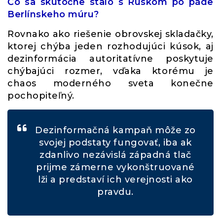
Čo sa skutočne stalo s Ruskom po páde
Berlínskeho múru?
Rovnako ako riešenie obrovskej skladačky,
ktorej chýba jeden rozhodujúci kúsok, aj
dezinformácia autoritatívne poskytuje
chýbajúci rozmer, vďaka ktorému je
chaos moderného sveta konečne
pochopiteľný.
Dezinformačná kampaň môže zo
svojej podstaty fungovať, iba ak
zdanlivo nezávislá západná tlač
prijme zámerne vykonštruované
lži a predstaví ich verejnosti ako
pravdu.