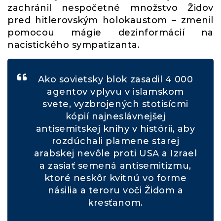
zachránil nespočetné množstvo Židov
pred hitlerovským holokaustom – zmenil
pomocou mágie dezinformácií na
nacistického sympatizanta.
Ako sovietsky blok zasadil 4 000
agentov vplyvu v islamskom
svete, vyzbrojených stotisícmi
kópií najneslávnejšej
antisemitskej knihy v histórii, aby
rozdúchali plamene starej
arabskej nevôle proti USA a Izrael
a zasiať semená antisemitizmu,
ktoré neskôr kvitnú vo forme
násilia a teroru voči Židom a
kresťanom.