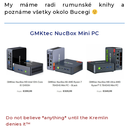
My máme radi rumunské knihy a
poznáme všetky okolo Bucegi
GMKtec NucBox Mini PC
Do not believe *anything* until the Kremlin
denies it™