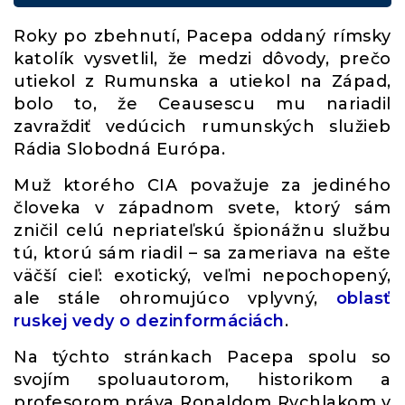
Roky po zbehnutí, Pacepa oddaný rímsky
katolík vysvetlil, že medzi dôvody, prečo
utiekol z Rumunska a utiekol na Západ,
bolo to, že Ceausescu mu nariadil
zavraždiť vedúcich rumunských služieb
Rádia Slobodná Európa.
Muž ktorého CIA považuje za jediného
človeka v západnom svete, ktorý sám
zničil celú nepriateľskú špionážnu službu
tú, ktorú sám riadil – sa zameriava na ešte
väčší cieľ: exotický, veľmi nepochopený,
ale stále ohromujúco vplyvný,
oblasť
ruskej vedy o dezinformáciách
.
Na týchto stránkach Pacepa spolu so
svojím spoluautorom, historikom a
profesorom práva Ronaldom Rychlakom v