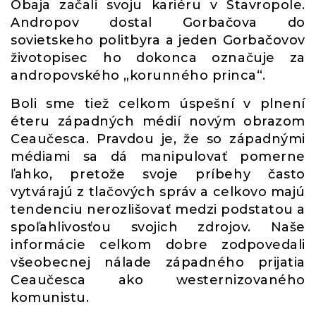
Obaja začali svoju kariéru v Stavropole.
Andropov dostal Gorbačova do
sovietskeho politbyra a jeden Gorbačovov
životopisec ho dokonca označuje za
andropovského „korunného princa“.
Boli sme tiež celkom úspešní v plnení
éteru západných médií novým obrazom
Ceaučesca. Pravdou je, že so západnými
médiami sa dá manipulovať pomerne
ľahko, pretože svoje príbehy často
vytvárajú z tlačových správ a celkovo majú
tendenciu nerozlišovať medzi podstatou a
spoľahlivosťou svojich zdrojov. Naše
informácie celkom dobre zodpovedali
všeobecnej nálade západného prijatia
Ceaučesca ako westernizovaného
komunistu.