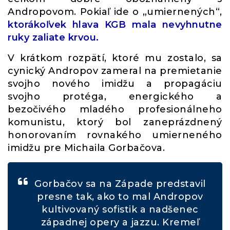
Andropovom. Pokiaľ ide o „umiernených“,
ktorákoľvek hlava KGB mala nevyhnutne
ruky zaliate krvou.
V krátkom rozpätí, ktoré mu zostalo, sa
cynický Andropov zameral na premietanie
svojho nového imidžu a propagáciu
svojho protéga, energického a
bezočivého mladého profesionálneho
komunistu, ktorý bol zaneprázdnený
honorovaním rovnakého umierneného
imidžu pre Michaila Gorbačova.
Gorbačov sa na Západe predstavil
presne tak, ako to mal Andropov
kultivovaný sofistik a nadšenec
západnej opery a jazzu. Kremeľ