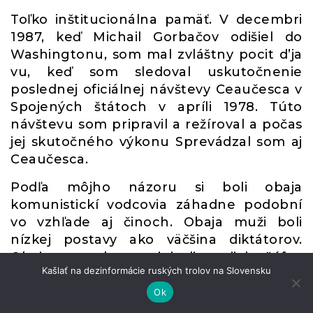
Toľko inštitucionálna pamäť. V decembri
1987, keď Michail Gorbačov odišiel do
Washingtonu, som mal zvláštny pocit d’ja
vu, keď som sledoval uskutočnenie
poslednej oficiálnej návštevy Ceaučesca v
Spojených štátoch v apríli 1978. Túto
návštevu som pripravil a režíroval a počas
jej skutočného výkonu Sprevádzal som aj
Ceaučesca.
Podľa môjho názoru si boli obaja
komunistickí vodcovia záhadne podobní
vo vzhľade aj činoch. Obaja muži boli
nízkej postavy ako väčšina diktátorov.
Obaja so sebou priniesli svojich šéfov
Kašlať na dezinformácie ruských trolov na Slovensku
zahraničných spravodajských služieb, ako
to priniesla väčšina komunistických
Ok
vládcov. Obaja zveľaďovali svoje národné