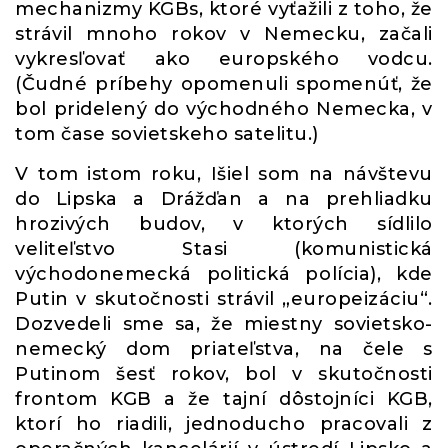
mechanizmy KGBs, ktoré vyťažili z toho, že
strávil mnoho rokov v Nemecku, začali
vykresľovať ako europského vodcu.
(Čudné príbehy opomenuli spomenúť, že
bol pridelený do východného Nemecka, v
tom čase sovietskeho satelitu.)
V tom istom roku, Išiel som na návštevu
do Lipska a Drážďan a na prehliadku
hrozivých budov, v ktorých sídlilo
veliteľstvo Stasi (komunistická
východonemecká politická polícia), kde
Putin v skutočnosti strávil „europeizáciu“.
Dozvedeli sme sa, že miestny sovietsko-
nemecký dom priateľstva, na čele s
Putinom šesť rokov, bol v skutočnosti
frontom KGB a že tajní dôstojníci KGB,
ktorí ho riadili, jednoducho pracovali z