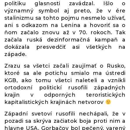
politiku glasnosti zavádzal. Išlo o
významný symbol aj preto, že v ére
stalinizmu sa tohto pojmu nesmelo užívať,
ani s odkazom na Lenina a hovoriť sa o
ňom začalo znovu až v 70. rokoch. Tak
začala ruská dezinformačná kampaň a
dokázala presvedčiť asi všetkých na
západe.
Zrazu sa všetci začali zaujímať o Rusko,
ktoré sa ale potichu smialo ma ústredi
KGB, ako tomu všetci naleteli a vznikli
ortodoxní politickí rusofili západných
krajin v odporných teroristických
kapitalistických krajinách netvorov
Západní svetoví rusofili nechápali, že v
pozadi sa skrýva začiatok boja proti nim a
hlavne USA. Gorbačov bol pečený, varený