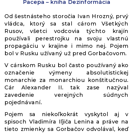
Pacepa – kniha Dezinformácia
Od šestnásteho storočia Ivan Hrozný, prvý
vládca, ktorý sa stal cárom Všetkých
Rusov, všetci vodcovia týchto krajín
používali perestrojku na svoju vlastnú
propagáciu v krajine i mimo nej. Pojem
bol v Rusku užívaný už pred Gorbačovom.
V cárskom Rusku bol často používaný ako
označenie výmeny absolutistickej
monarchie za monarchiou konštitučnou.
Cár Alexander II. tak zase nazýval
zavedenie verejných súdnych
pojednávaní.
Pojem sa niekoľkokrát vyskytol aj v
spisoch Vladimíra Iľjiča Lenina a práve na
tieto zmienky sa Gorbačov odvolával, keď