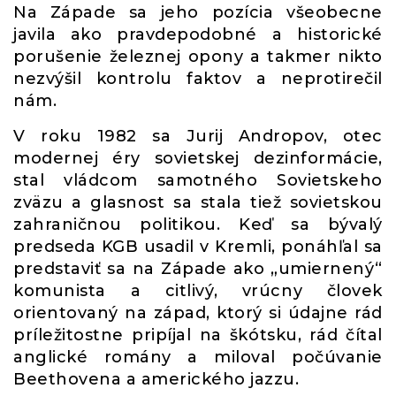
Na Západe sa jeho pozícia všeobecne
javila ako pravdepodobné a historické
porušenie železnej opony a takmer nikto
nezvýšil kontrolu faktov a neprotirečil
nám.
V roku 1982 sa Jurij Andropov, otec
modernej éry sovietskej dezinformácie,
stal vládcom samotného Sovietskeho
zväzu a glasnost sa stala tiež sovietskou
zahraničnou politikou. Keď sa bývalý
predseda KGB usadil v Kremli, ponáhľal sa
predstaviť sa na Západe ako „umiernený“
komunista a citlivý, vrúcny človek
orientovaný na západ, ktorý si údajne rád
príležitostne pripíjal na škótsku, rád čítal
anglické romány a miloval počúvanie
Beethovena a amerického jazzu.