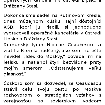
operačných kancelárií v ústredí Lipsko a
Drážďany Stasi.
Dokonca sme sedeli na Putinovom kresle,
dnes múzejnom kúsku. Tajní dôstojníci
KGB, ktorí ju riadili, si jednoducho
vypracovali operačné kancelárie v ústredí
Lipsko a Drážďany Stasi.
Rumunský tyran Nicolae Ceaučescu sa
vrátil z Kremľa nadšený, ako som ho ešte
nevidel. „Ideš do Moskvy,“ povedal mi na
letisku a natiahol štyri bezvládne prsty
mojím smerom. „Odstraňujeme veľkú
glasnosť.“
Čoskoro som sa dozvedel, že Ceaučescu
strávil celú svoju cestu po Moskve
rozhovorom o stratégiách vzťahov s
verejnosťou so sovietskym vodcom