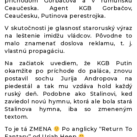
príchodom Gorbačova a v rumunsku
Ceaučeska. Agent KGB Gorbačov,
Ceaučesku, Putinova perestrojka.
V skutočnosti je glasnosť staroruský výraz
na leštenie imidžu vládcov. Pôvodne to
malo znamenať doslova reklamu, t. j.
vlastnú propagáciu.
Na začiatok uvediem, že KGB Putin
okamžite po príchode do paláca, znovu
postavil sochu Jurija Andropova na
piedestál a tak mu vzdáva hold každý
ruský deň. Podobne ako Stalinovi, ked
zaviedol novú hymnu, ktorá ale bola stará
Stalinova hymna, iba so zmeneným
textom.
To je tá ZMENA
Po anglicky “Return To
Fantasy” od Uriah Heep