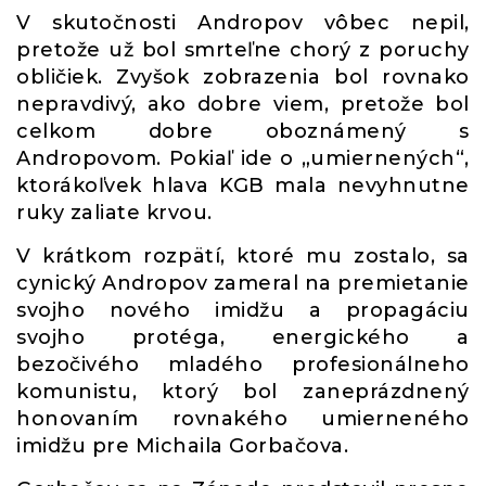
V skutočnosti Andropov vôbec nepil,
pretože už bol smrteľne chorý z poruchy
obličiek. Zvyšok zobrazenia bol rovnako
nepravdivý, ako dobre viem, pretože bol
celkom dobre oboznámený s
Andropovom. Pokiaľ ide o „umiernených“,
ktorákoľvek hlava KGB mala nevyhnutne
ruky zaliate krvou.
V krátkom rozpätí, ktoré mu zostalo, sa
cynický Andropov zameral na premietanie
svojho nového imidžu a propagáciu
svojho protéga, energického a
bezočivého mladého profesionálneho
komunistu, ktorý bol zaneprázdnený
honovaním rovnakého umierneného
imidžu pre Michaila Gorbačova.