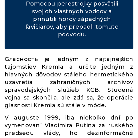
Pomocou perestrojky posvätili
svojich vlastných vodcov a
prinútili hordy západných
ľavičiarov, aby prepadli tomuto
podvodu.
Gлaсность je jedným z najtajnejších
tajomstiev Kremľa a určite jedným z
hlavných dôvodov stáleho hermetického
uzavretia zahraničných archívov
spravodajských služieb KGB. Studená
vojna sa skončila, ale zdá sa, že operácie
glasnosti Kremľa sú stále v móde.
V auguste 1999, iba niekoľko dní po
vymenovaní Vladimira Putina za ruského
predsedu vlády, ho dezinformačné