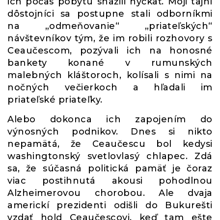
ich počas pobytu snažili hýčkať. Moji tajní
dôstojníci sa postupne stali odborníkmi
na „odmeňovanie“ „priateľských“
návštevníkov tým, že im robili rozhovory s
Ceaučescom, pozývali ich na honosné
bankety konané v rumunských
malebných kláštoroch, kolísali s nimi na
nočných večierkoch a hľadali im
priateľské priateľky.
Alebo dokonca ich zapojením do
výnosných podnikov. Dnes si nikto
nepamätá, že Ceaučescu bol kedysi
washingtonský svetlovlasý chlapec. Zdá
sa, že súčasná politická pamäť je čoraz
viac postihnutá akousi pohodlnou
Alzheimerovou chorobou. Ale dvaja
americkí prezidenti odišli do Bukurešti
vzdať hold Ceaučescovi, keď tam ešte