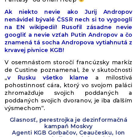
Ak niekto nevie ako Jurij Andropov
nenávidel bývalé ČSSR nech si to vygooglí
na EN wikipedií! Rusofil zásadne nevie
googliť a nevie vzťah Putin Andropov a čo
znamená tá socha Andropova vytiahnutá z
krvavej pivnice KGB!
V osemnástom storočí francúzsky markíz
de Custine poznamenal, že v skutočnosti
„
v Rusku všetko klame
a milostivá
pohostinnosť cára, ktorý vo svojom paláci
zhromažďuje svojich poddaných a
poddaných svojich dvoranov, je iba ďalším
výsmechom“.
Glasnosť, perestrojka je dezinformačná
kampaň Moskvy
Agenti KGB Gorbačov, Ceaučesku, Ion