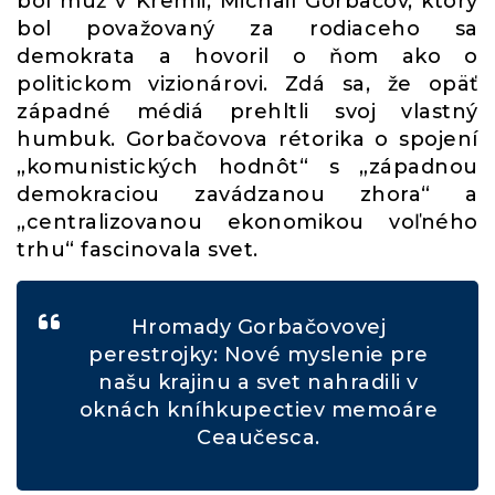
bol muž v Kremli, Michail Gorbačov, ktorý
bol považovaný za rodiaceho sa
demokrata a hovoril o ňom ako o
politickom vizionárovi. Zdá sa, že opäť
západné médiá prehltli svoj vlastný
humbuk. Gorbačovova rétorika o spojení
„komunistických hodnôt“ s „západnou
demokraciou zavádzanou zhora“ a
„centralizovanou ekonomikou voľného
trhu“ fascinovala svet.
Hromady Gorbačovovej
perestrojky: Nové myslenie pre
našu krajinu a svet nahradili v
oknách kníhkupectiev memoáre
Ceaučesca.