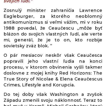
svojich ľudí.”
Zosnulý minister zahraničia Lawrence
Eagleburger, za ktorého neoblomný
antikomunizmus si veľmi vážim, mi v roku
1988 povedal, že Ceaučescu „môže byť
blázon do svojich vlastných ľudí, ale verte
mi, generál, že je to on, kto rozbije
sovietsky zväz blok. “
O pár mesiacov neskôr však Ceaučesca
popravili jeho vlastní ľudia na konci
procesu, v ktorom obvinenia vyšli takmer
doslovne z mojej knihy Red Horizons: The
True Story of Nicolae & Elena Ceaučescus
Crimes, Lifestyle and Korupcia.
Do tej doby však Washington a zvyšok
Západu zmenili svoju náklonnosť. Teraz to