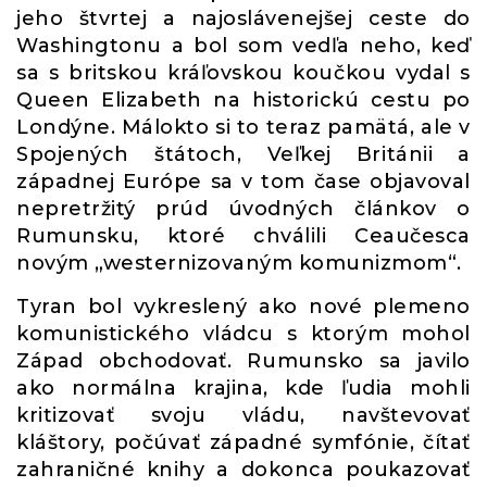
jeho štvrtej a najoslávenejšej ceste do
Washingtonu a bol som vedľa neho, keď
sa s britskou kráľovskou koučkou vydal s
Queen Elizabeth na historickú cestu po
Londýne. Málokto si to teraz pamätá, ale v
Spojených štátoch, Veľkej Británii a
západnej Európe sa v tom čase objavoval
nepretržitý prúd úvodných článkov o
Rumunsku, ktoré chválili Ceaučesca
novým „westernizovaným komunizmom“.
Tyran bol vykreslený ako nové plemeno
komunistického vládcu s ktorým mohol
Západ obchodovať. Rumunsko sa javilo
ako normálna krajina, kde ľudia mohli
kritizovať svoju vládu, navštevovať
kláštory, počúvať západné symfónie, čítať
zahraničné knihy a dokonca poukazovať