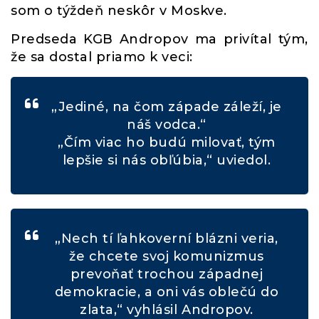
som o týždeň neskôr v Moskve.
Predseda KGB Andropov ma privítal tým,
že sa dostal priamo k veci:
„Jediné, na čom západe záleží, je
náš vodca.“
„Čím viac ho budú milovať, tým
lepšie si nás obľúbia,“ uviedol.
„Nech tí ľahkoverní blázni veria,
že chcete svoj komunizmus
prevoňať trochou západnej
demokracie, a oni vás oblečú do
zlata,“ vyhlásil Andropov.