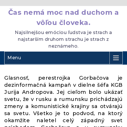
Čas nemá moc nad duchom a
vôľou človeka.
Najsilnejšou emóciou ľudstva je strach a
najstarším druhom strachu je strach z
neznámeho.
Menu
Glasnosť, perestrojka Gorbačova je
dezinformačná kampaň v dielne šéfa KGB
Jurija Andropova. Jej cieľom bolo ukázať
svetu, že v rusku a rumunsku prichádzajú
zmeny a komunistické krajiny sa otvárajú
sa svetu. Všetko je to podvod, na ktorý
okamžite naletel celý západný svet