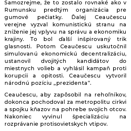
Samozrejme, že to zostalo rovnaké ako v
Rumunsku predtým organizácia pre
gumové pečiatky. Ďalej Ceaučescu
verejne vyzval komunistickú stranu na
zníženie jej vplyvu na správu a ekonomiku
krajiny. To bol ďalší inšpirovaný trik
glasnosti. Potom Ceaučescu uskutočnil
simulovanú ekonomickú decentralizáciu,
ustanovil dvojitých kandidátov do
miestnych volieb a vyhlásil kampaň proti
korupcii a opitosti. Ceaučescu vytvoril
národnú pozíciu „prezidenta“.
Ceaučescu, aby zapôsobil na rehoľníkov,
dokonca pochodoval za metropolitu cirkvi
a spojku kňazov na pohrebe svojich otcov.
Nakoniec vyvinul špecializáciu na
rozprávanie protisovietskych vtipov.