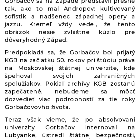
Gorbačov sa na Západe predstavil presne
tak, ako to mal Andropov: kultivovaný
sofistik a nadšenec západnej opery a
jazzu. Kremeľ vždy vedel, že tento
obrázok nesie zvláštne kúzlo pre
dôveryhodný Západ.
Predpokladá sa, že Gorbačov bol prijatý
KGB na začiatku 50. rokov pri štúdiu práva
na Moskovskej štátnej univerzite, kde
špehoval svojich zahraničných
spolužiakov. Pokiaľ archívy KGB zostanú
zapečatené, nebudeme sa môcť
dozvedieť viac podrobností za tie roky
Gorbačovovho života.
Teraz však vieme, že po absolvovaní
univerzity Gorbačov internoval na
Lubyanke, ústredí štátnej bezpečnosti,