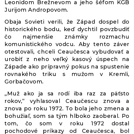
Leonidom Brežnevom a jeho šéfom KGB
Jurijom Andropovom.
Obaja Sovieti verili, že Západ dospel do
historického bodu, keď dychtil povzbudiť
čo najmenšie známky rozmachu
komunistického vodcu. Aby tento záver
otestovali, chceli Ceaučesca vybudovať a
urobiť z neho veľký kasový úspech na
Západe ako prípravný pokus na spustenie
rovnakého triku s mužom v Kremli,
Gorbačovom.
„Muž ako ja sa rodí iba raz za päťsto
rokov,“ vyhlasoval Ceaučescu znova a
znova po roku 1972. To bola jeho zmena a
bohužiaľ, som sa tým hlboko zaoberal. Po
tom, čo som v roku 1972 dostal
pochodové príkazy od Ceaučesca, bol