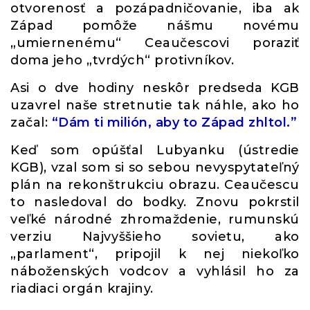
otvorenosť a pozápadničovanie, iba ak
Západ pomôže nášmu novému
„umiernenému“ Ceaučescovi poraziť
doma jeho „tvrdých“ protivníkov.
Asi o dve hodiny neskôr predseda KGB
uzavrel naše stretnutie tak náhle, ako ho
začal:
“Dám ti milión, aby to Západ zhltol.”
Keď som opúšťal Lubyanku (ústredie
KGB), vzal som si so sebou nevyspytateľný
plán na rekonštrukciu obrazu. Ceaučescu
to nasledoval do bodky. Znovu pokrstil
veľké národné zhromaždenie, rumunskú
verziu Najvyššieho sovietu, ako
„parlament“, pripojil k nej niekoľko
náboženských vodcov a vyhlásil ho za
riadiaci orgán krajiny.