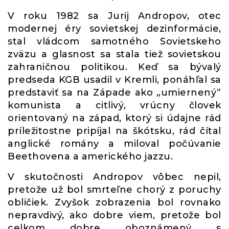
V roku 1982 sa Jurij Andropov, otec
modernej éry sovietskej dezinformácie,
stal vládcom samotného Sovietskeho
zväzu a glasnost sa stala tiež sovietskou
zahraničnou politikou. Keď sa bývalý
predseda KGB usadil v Kremli, ponáhľal sa
predstaviť sa na Západe ako „umiernený“
komunista a citlivý, vrúcny človek
orientovaný na západ, ktorý si údajne rád
príležitostne pripíjal na škótsku, rád čítal
anglické romány a miloval počúvanie
Beethovena a amerického jazzu.
V skutočnosti Andropov vôbec nepil,
pretože už bol smrteľne chorý z poruchy
obličiek. Zvyšok zobrazenia bol rovnako
nepravdivý, ako dobre viem, pretože bol
celkom dobre oboznámený s