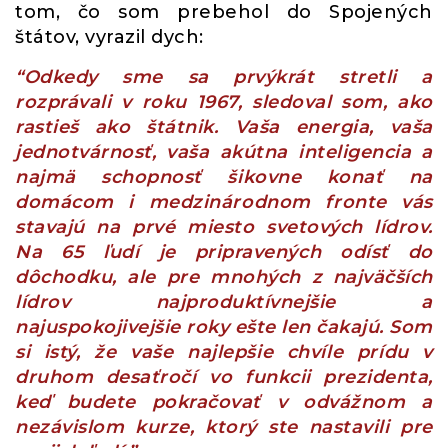
tom, čo som prebehol do Spojených
štátov, vyrazil dych:
“Odkedy sme sa prvýkrát stretli a
rozprávali v roku 1967, sledoval som, ako
rastieš ako štátnik. Vaša energia, vaša
jednotvárnosť, vaša akútna inteligencia a
najmä schopnosť šikovne konať na
domácom i medzinárodnom fronte vás
stavajú na prvé miesto svetových lídrov.
Na 65 ľudí je pripravených odísť do
dôchodku, ale pre mnohých z najväčších
lídrov najproduktívnejšie a
najuspokojivejšie roky ešte len čakajú. Som
si istý, že vaše najlepšie chvíle prídu v
druhom desaťročí vo funkcii prezidenta,
keď budete pokračovať v odvážnom a
nezávislom kurze, ktorý ste nastavili pre