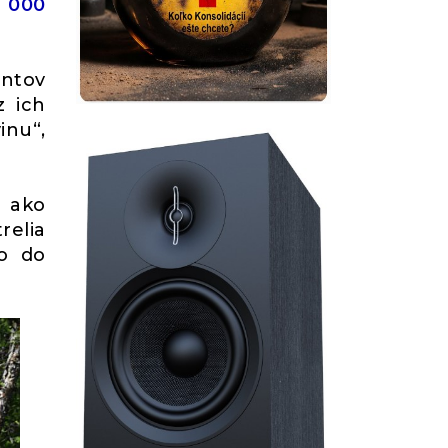
5 000
ntov
z ich
inu“,
, ako
relia
ko do