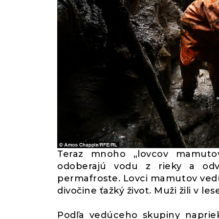
Teraz mnoho „lovcov mamutov
odoberajú vodu z rieky a odv
permafroste. Lovci mamutov vedú 
divočine ťažký život. Muži žili v les
Podľa vedúceho skupiny napriek