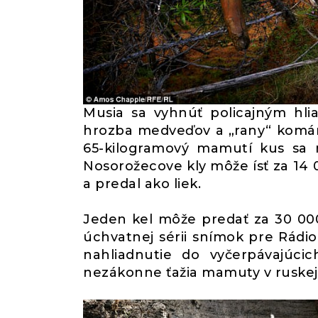
Musia sa vyhnúť policajným hli
hrozba medveďov a „rany“ komáro
65-kilogramový mamutí kus sa 
Nosorožecove kly môže ísť za 14 
a predal ako liek.
Jeden kel môže predať za 30 000 
úchvatnej sérii snímok pre Rádi
nahliadnutie do vyčerpávajúcic
nezákonne ťažia mamuty v ruskej 