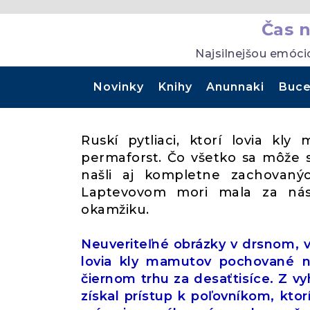
Čas 
Najsilnejšou emóci
Novinky
Knihy
Anunnaki
Buce
Ruskí pytliaci, ktorí lovia kl
permaforst. Čo všetko sa môže 
našli aj kompletne zachovan
Laptevovom mori mala za nás
okamžiku.
Neuveriteľné obrázky v drsnom, v
lovia kly mamutov pochované na
čiernom trhu za desaťtisíce. Z 
získal prístup k poľovníkom, ktor