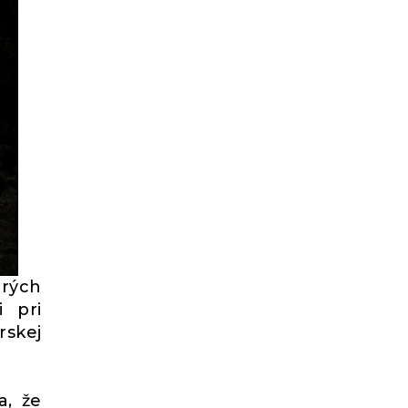
rých
 pri
rskej
a, že