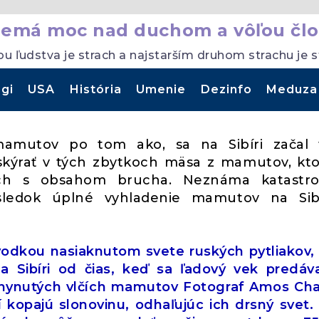
nemá moc nad duchom a vôľou člo
ou ľudstva je strach a najstarším druhom strachu je 
gi
USA
História
Umenie
Dezinfo
Meduza
y mamutov po tom ako, sa na Sibíri začal 
skýrať v tých zbytkoch mäsa z mamutov, kt
ých s obsahom brucha. Neznáma katastro
ledok úplné vyhladenie mamutov na Sibí
odkou nasiaknutom svete ruských pytliakov, 
 Sibíri od čias, keď sa ľadový vek predáv
vyhynutých vlčích mamutov Fotograf Amos Ch
í kopajú slonovinu, odhaľujúc ich drsný svet.