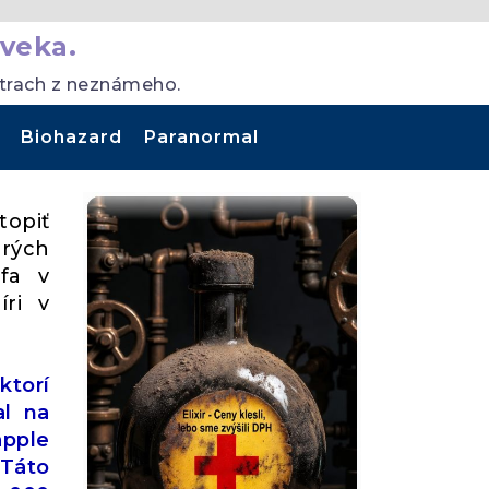
veka.
strach z neznámeho.
Biohazard
Paranormal
topiť
orých
fa v
ri v
ktorí
al na
apple
 Táto