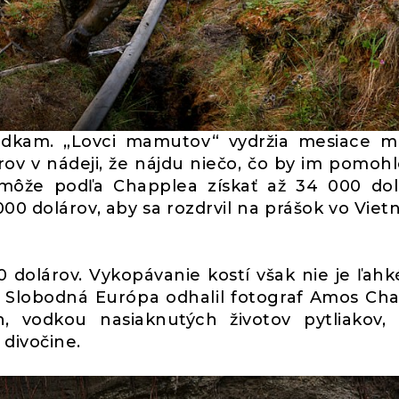
adkam. „Lovci mamutov“ vydržia mesiace m
v v nádeji, že nájdu niečo, čo by im pomohl
môže podľa Chapplea získať až 34 000 dol
000 dolárov, aby sa rozdrvil na prášok vo Vie
dolárov. Vykopávanie kostí však nie je ľahké
o Slobodná Európa odhalil fotograf Amos Ch
h, vodkou nasiaknutých životov pytliakov, 
divočine.