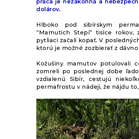
práca je nezákonná a nebezpečn
dolárov.
Hlboko pod sibírskym permaf
“Mamutich Stepí“ tisíce rokov,
pytliaci začali kopať. V poslednýc
ktorú je možné zozbierať z dávn
Kožušiny mamutov potulovali c
zomreli po poslednej dobe ľadove
vzdialenú Sibír, cestujú nieko
permafrostu v nádeji, že nájdu to, 