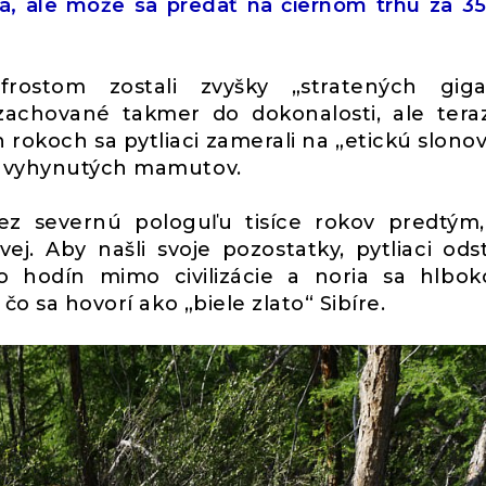
á, ale môže sa predať na čiernom trhu za 3
rostom zostali zvyšky „stratených giga
 zachované takmer do dokonalosti, ale tera
h rokoch sa pytliaci zamerali na „etickú slonov
o vyhynutých mamutov.
ez severnú pologuľu tisíce rokov predtým
j. Aby našli svoje pozostatky, pytliaci odst
ľko hodín mimo civilizácie a noria sa hlbo
čo sa hovorí ako „biele zlato“ Sibíre.