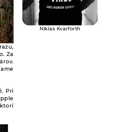
Niklas Kvarforth
razu,
o. Za
árov.
tname
. Pri
apple
ktorí