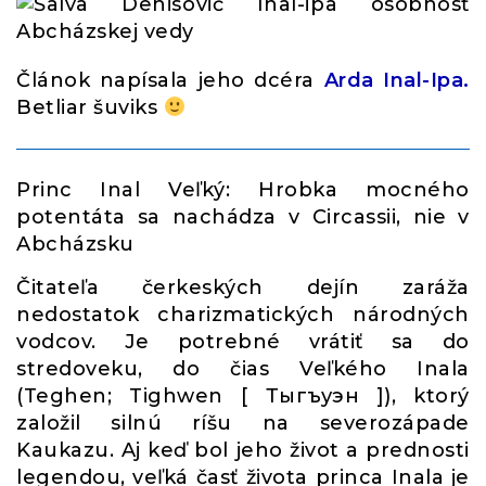
Článok napísala jeho dcéra
Arda Inal-Ipa.
Betliar šuviks
Princ Inal Veľký: Hrobka mocného
potentáta sa nachádza v Circassii, nie v
Abcházsku
Čitateľa čerkeských dejín zaráža
nedostatok charizmatických národných
vodcov. Je potrebné vrátiť sa do
stredoveku, do čias Veľkého Inala
(Teghen; Tighwen [ Тыгъуэн ]), ktorý
založil silnú ríšu na severozápade
Kaukazu. Aj keď bol jeho život a prednosti
legendou, veľká časť života princa Inala je