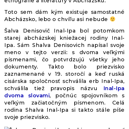
etnografie a literatúry v Abcházsku.
Toto sem dám kým existuje samostatné
Abcházsko, lebo o chvíľu asi nebude
Šalva Denisovič Inal-Ipa bol potomkom
starej abcházskej kniežacej rodiny Inal-
Ipa. Sám Shalva Denisovich napísal svoje
meno v tejto verzii: s dvoma veľkými
písmenami, čo potvrdzujú všetky jeho
dokumenty. Takto bolo priezvisko
zaznamenané v 19. storočí a keď ruská
cisárska spoločnosť schválila erb Inal-Ipa,
schválila tiež pravopis názvu
Inal-Ipa
dvoma slovami
, počnúc spojovníkom s
veľkým začiatočným písmenom. Celá
rodina Shalva Inal-Ipa si takto stále píše
svoje priezvisko.