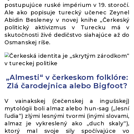
postupujúce ruské impérium v ​​19. storočí.
Ale ako popisuje turecký učenec Zeynel
Abidin Besleney v novej knihe „Čerkeský
politický aktivizmus v Turecku má v
skutočnosti živé dedičstvo siahajúce až do
Osmanskej ríše.
„Almesti“ v čerkeskom folklóre:
Zlá čarodejnica alebo Bigfoot?
V vainakskej (čečenskej a ingušskej)
mytológii boli almaz alebo hun-sag („lesní
ľudia“) zlými lesnými tvormi (inými slovami,
almaz je vykreslený ako „duch skaly“),
ktorý mal svoje sily spočívajúce vo