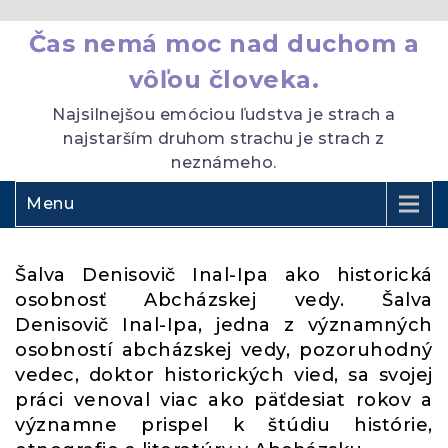
Čas nemá moc nad duchom a
vôľou človeka.
Najsilnejšou emóciou ľudstva je strach a
najstarším druhom strachu je strach z
neznámeho.
Menu
Šalva Denisovič Inal-Ipa ako historická
osobnosť Abcházskej vedy. Šalva
Denisovič Inal-Ipa, jedna z významných
osobností abcházskej vedy, pozoruhodný
vedec, doktor historických vied, sa svojej
práci venoval viac ako päťdesiat rokov a
významne prispel k štúdiu histórie,