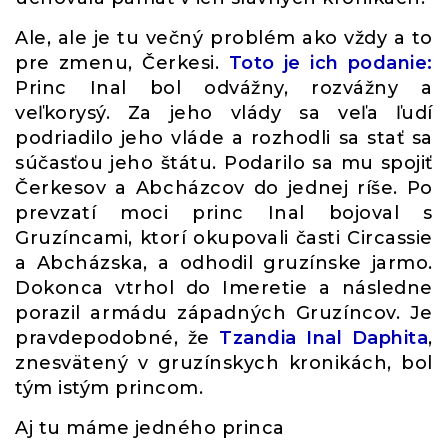
Ale, ale je tu večný problém ako vždy a to
pre zmenu, Čerkesi.
Toto je ich podanie:
Princ Inal bol odvážny, rozvážny a
veľkorysý. Za jeho vlády sa veľa ľudí
podriadilo jeho vláde a rozhodli sa stať sa
súčasťou jeho štátu. Podarilo sa mu spojiť
Čerkesov a Abcházcov do jednej ríše. Po
prevzatí moci princ Inal bojoval s
Gruzíncami, ktorí okupovali časti Circassie
a Abcházska, a odhodil gruzínske jarmo.
Dokonca vtrhol do Imeretie a následne
porazil armádu západných Gruzíncov. Je
pravdepodobné, že
Tzandia Inal Daphita
,
znesvätený v gruzínskych kronikách, bol
tým istým princom.
Aj tu máme jedného princa