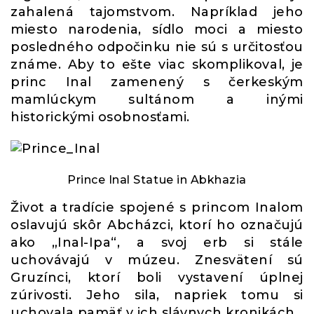
zahalená tajomstvom. Napríklad jeho
miesto narodenia, sídlo moci a miesto
posledného odpočinku nie sú s určitosťou
známe. Aby to ešte viac skomplikoval, je
princ Inal zamenený s čerkeským
mamlúckym sultánom a inými
historickými osobnosťami.
Prince Inal Statue in Abkhazia
Život a tradície spojené s princom Inalom
oslavujú skôr Abcházci, ktorí ho označujú
ako „Inal-Ipa“, a svoj erb si stále
uchovávajú v múzeu. Znesvätení sú
Gruzínci, ktorí boli vystavení úplnej
zúrivosti. Jeho sila, napriek tomu si
uchovala pamäť v ich slávnych kronikách.