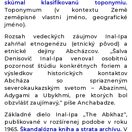
skúmal klasifikovanú toponymiu.
Toponymum (v kontextu Země
zeměpisné vlastní jméno, geografické
jméno).
Rozsah vedeckých záujmov Inal-Ipa
zahŕňal etnogenézu (etnický pôvod) a
etnické dejiny Abcházcov. „Šalva
Denisovič Inal-Ipa venoval osobitnú
pozornosť štúdiu konkrétnych foriem a
výsledkov historických kontaktov
Abcháza so spriazneným
severokaukazským svetom – Abazínmi,
Adygami a Ubykhmi, pre ktorých bol
obzvlášť zaujímavý,“ píše Anchabadze.
Základné dielo Inal-Ipa „The Abkhaz“,
publikované v rozšírenej podobe v roku
1965.
Škandalózna kniha a strata archívu.
V