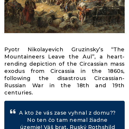
Pyotr Nikolayevich Gruzinsky’s “The
Mountaineers Leave the Aul”, a heart-
rending depiction of the Circassian mass
exodus from Circassia in the 1860s,
following the disastrous Circassian-
Russian War in the 18th and 19th
centuries.
A kto že vás zase vyhnal z domu??
No ten čo tam nemal žiadne
územie! Váš brat, Ruský Rothshild