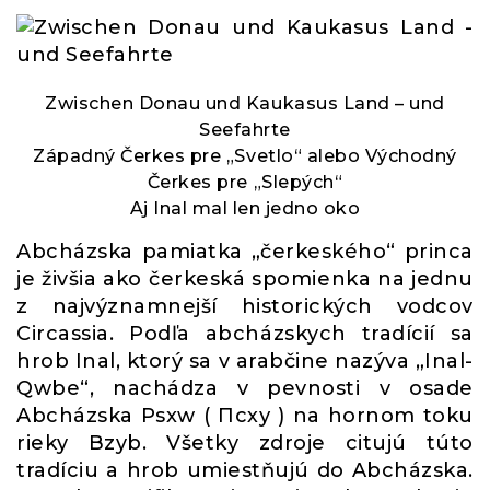
Zwischen Donau und Kaukasus Land – und
Seefahrte
Západný Čerkes pre „Svetlo“ alebo Východný
Čerkes pre „Slepých“
Aj Inal mal len jedno oko
Abcházska pamiatka „čerkeského“ princa
je živšia ako čerkeská spomienka na jednu
z najvýznamnejší historických vodcov
Circassia. Podľa abcházskych tradícií sa
hrob Inal, ktorý sa v arabčine nazýva „Inal-
Qwbe“, nachádza v pevnosti v osade
Abcházska Psxw ( Псху ) na hornom toku
rieky Bzyb. Všetky zdroje citujú túto
tradíciu a hrob umiestňujú do Abcházska.