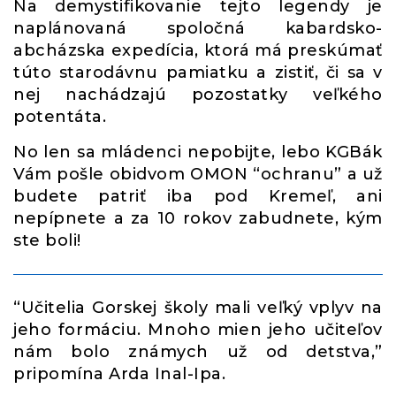
Na demystifikovanie tejto legendy je
naplánovaná spoločná kabardsko-
abcházska expedícia, ktorá má preskúmať
túto starodávnu pamiatku a zistiť, či sa v
nej nachádzajú pozostatky veľkého
potentáta.
No len sa mládenci nepobijte, lebo KGBák
Vám pošle obidvom OMON “ochranu” a už
budete patriť iba pod Kremeľ, ani
nepípnete a za 10 rokov zabudnete, kým
ste boli!
“Učitelia Gorskej školy mali veľký vplyv na
jeho formáciu. Mnoho mien jeho učiteľov
nám bolo známych už od detstva,”
pripomína Arda Inal-Ipa.