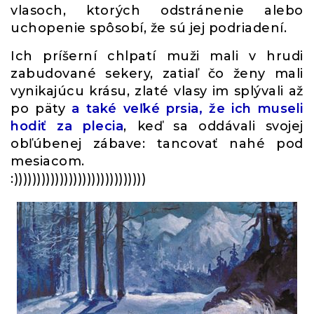
vlasoch, ktorých odstránenie alebo
uchopenie spôsobí, že sú jej podriadení.
Ich príšerní chlpatí muži mali v hrudi
zabudované sekery, zatiaľ čo ženy mali
vynikajúcu krásu, zlaté vlasy im splývali až
po päty
a také veľké prsia, že ich museli
hodiť za plecia
, keď sa oddávali svojej
obľúbenej zábave: tancovať nahé pod
mesiacom.
:)))))))))))))))))))))))))))))