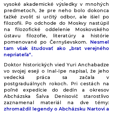
vysoké akademické výsledky v mnohých
predmetoch, že pre neho bolo dokonca
ťažké zvoliť si určitý odbor, ale išiel po
filozofii. Po odchode do Moskvy nastúpil
na filozofické oddelenie Moskovského
ústavu filozofie, literatúry a histórie
pomenované po Černyševskom.
Nesmel
tam však študovať ako „brat verejného
nepriateľa“.
Doktor historických vied Yuri Anchabadze
vo svojej eseji o Inal-Ipe napísal, že jeho
vedecká práca sa začala v
postgraduálnych rokoch. Pri cestách na
poľné expedície do dedín a okresov
Abcházska Šalva Denisovič starostlivo
zaznamenal materiál na dve témy:
zhromaždil legendy o Abcházsku Nartovi a