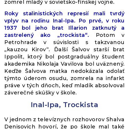
zomrel mladý v sovietsko-fínskej vojne.
Roky stalinistických represií mali tvrdý
vplyv na rodinu Inal-Ipa. Po prvé, v roku
1937 bol jeho brat Illarion zatknutý a
zastrelený ako „trockista“.
Potom v
Petrohrade v súvislosti s takzvanou
„kauzou Kirov“. Ďalší Šalvov starší brat
Ippolit, ktorý bol postgraduálny študent
akademika Nikolaja Vavilova bol uväznený.
Keďže Šalvova matka nedokázala odolať
týmto úderom osudu, zomrela na infarkt
práve v tých dňoch, keď mladík absolvoval
záverečné skúšky v škole.
Inal-Ipa, Trockista
V jednom z televíznych rozhovorov Shalva
Denisovich hovorí, že po škole mal také