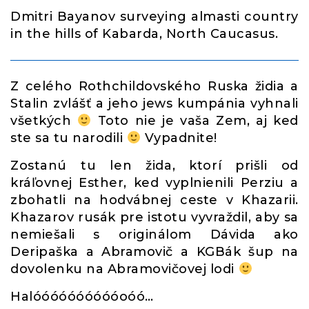
Dmitri Bayanov surveying almasti country
in the hills of Kabarda, North Caucasus.
Z celého Rothchildovského Ruska židia a
Stalin zvlášť a jeho jews kumpánia vyhnali
všetkých
Toto nie je vaša Zem, aj ked
ste sa tu narodili
Vypadnite!
Zostanú tu len žida, ktorí prišli od
kráľovnej Esther, ked vyplnienili Perziu a
zbohatli na hodvábnej ceste v Khazarii.
Khazarov rusák pre istotu vyvraždil, aby sa
nemiešali s originálom Dávida ako
Deripaška a Abramovič a KGBák šup na
dovolenku na Abramovičovej lodi
Halóóóóóóóóóóoóó…