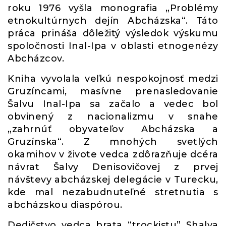
roku 1976 vyšla monografia „Problémy
etnokultúrnych dejín Abcházska“. Táto
práca prináša dôležitý výsledok výskumu
spoločnosti Inal-Ipa v oblasti etnogenézy
Abcházcov.
Kniha vyvolala veľkú nespokojnosť medzi
Gruzíncami, masívne prenasledovanie
Šalvu Inal-Ipa sa začalo a vedec bol
obvinený z nacionalizmu v snahe
„zahrnúť obyvateľov Abcházska a
Gruzínska“. Z mnohých svetlých
okamihov v živote vedca zdôrazňuje dcéra
návrat Šalvy Denisovičovej z prvej
návštevy abcházskej delegácie v Turecku,
kde mal nezabudnuteľné stretnutia s
abcházskou diaspórou.
Dedičstvo vedca brata “trockistu” Shalva