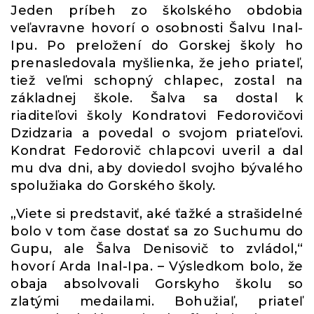
Jeden príbeh zo školského obdobia
veľavravne hovorí o osobnosti Šalvu Inal-
Ipu. Po preložení do Gorskej školy ho
prenasledovala myšlienka, že jeho priateľ,
tiež veľmi schopný chlapec, zostal na
základnej škole. Šalva sa dostal k
riaditeľovi školy Kondratovi Fedorovičovi
Dzidzaria a povedal o svojom priateľovi.
Kondrat Fedorovič chlapcovi uveril a dal
mu dva dni, aby doviedol svojho bývalého
spolužiaka do Gorského školy.
„Viete si predstaviť, aké ťažké a strašidelné
bolo v tom čase dostať sa zo Suchumu do
Gupu, ale Šalva Denisovič to zvládol,“
hovorí Arda Inal-Ipa. – Výsledkom bolo, že
obaja absolvovali Gorskyho školu so
zlatými medailami. Bohužiaľ, priateľ