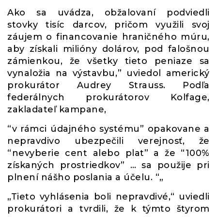
Ako sa uvádza, obžalovaní podviedli
stovky tisíc darcov, pričom využili svoj
záujem o financovanie hraničného múru,
aby získali milióny dolárov, pod falošnou
zámienkou, že všetky tieto peniaze sa
vynaložia na výstavbu,” uviedol americký
prokurátor Audrey Strauss. Podľa
federálnych prokurátorov Kolfage,
zakladateľ kampane,
“v rámci údajného systému” opakovane a
nepravdivo ubezpečili verejnosť, že
“nevyberie cent alebo plat” a že “100%
získaných prostriedkov” … sa použije pri
plnení nášho poslania a účelu. “„
„Tieto vyhlásenia boli nepravdivé,“ uviedli
prokurátori a tvrdili, že k týmto štyrom