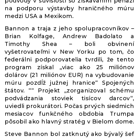
podvody v súvislosti so získavaním peňazí
na podporu výstavby hraničného múru
medzi USA a Mexikom.
Bannon a traja z jeho spolupracovníkov –
Brian Kolfage, Andrew Badolato a
Timothy Shea – boli obvinení
vyšetrovateľmi v New Yorku po tom, čo
federálni podporovatelia tvrdili, že tento
program získal „viac ako 25 miliónov
dolárov (21 miliónov EUR) na vybudovanie
múru pozdĺž južnej hranice“ Spojených
štátov. ““ Projekt „zorganizoval schému
podvádzania stoviek tisícov darcov“,
uviedli prokurátori. Počas prvých siedmich
mesiacov funkčného obdobia Trumpa
pôsobil ako hlavný stratég v Bielom dome.
Steve Bannon bol zatknutý ako bývalý šef