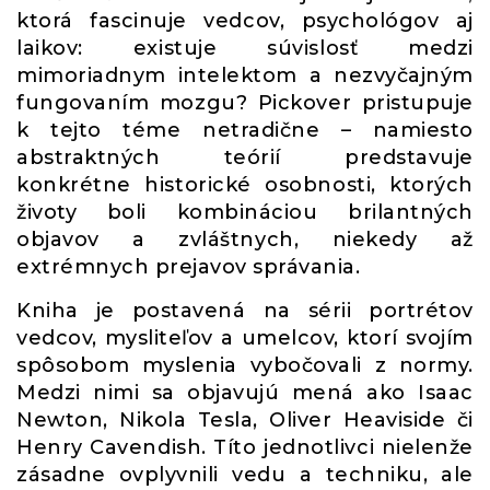
ktorá fascinuje vedcov, psychológov aj
laikov: existuje súvislosť medzi
mimoriadnym intelektom a nezvyčajným
fungovaním mozgu? Pickover pristupuje
k tejto téme netradične – namiesto
abstraktných teórií predstavuje
konkrétne historické osobnosti, ktorých
životy boli kombináciou brilantných
objavov a zvláštnych, niekedy až
extrémnych prejavov správania.
Kniha je postavená na sérii portrétov
vedcov, mysliteľov a umelcov, ktorí svojím
spôsobom myslenia vybočovali z normy.
Medzi nimi sa objavujú mená ako Isaac
Newton, Nikola Tesla, Oliver Heaviside či
Henry Cavendish. Títo jednotlivci nielenže
zásadne ovplyvnili vedu a techniku, ale