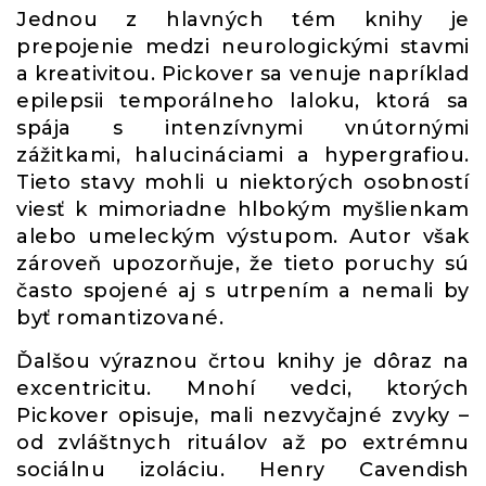
Jednou z hlavných tém knihy je
prepojenie medzi neurologickými stavmi
a kreativitou. Pickover sa venuje napríklad
epilepsii temporálneho laloku, ktorá sa
spája s intenzívnymi vnútornými
zážitkami, halucináciami a hypergrafiou.
Tieto stavy mohli u niektorých osobností
viesť k mimoriadne hlbokým myšlienkam
alebo umeleckým výstupom. Autor však
zároveň upozorňuje, že tieto poruchy sú
často spojené aj s utrpením a nemali by
byť romantizované.
Ďalšou výraznou črtou knihy je dôraz na
excentricitu. Mnohí vedci, ktorých
Pickover opisuje, mali nezvyčajné zvyky –
od zvláštnych rituálov až po extrémnu
sociálnu izoláciu. Henry Cavendish