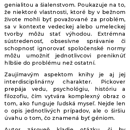
genialitou a šialenstvom. Poukazuje na to,
že niektoré vlastnosti, ktoré by v bežnom
živote mohli byť považované za problém,
sa v kontexte vedeckej alebo umeleckej
tvorby môžu stať výhodou. Extrémna
sústredenosť, obsesívne správanie či
schopnosť ignorovať spoločenské normy
môžu umožniť jednotlivcovi preniknúť
hlbšie do problému než ostatní.
Zaujímavým aspektom knihy je aj jej
interdisciplinárny charakter. Pickover
prepája vedu, psychológiu, históriu a
filozofiu, čím vytvára komplexný obraz o
tom, ako funguje ľudská myseľ. Nejde len
o opis jednotlivých prípadov, ale o širšiu
úvahu o tom, čo znamená byť géniom.
Autor zároveň kladie otázku, či by