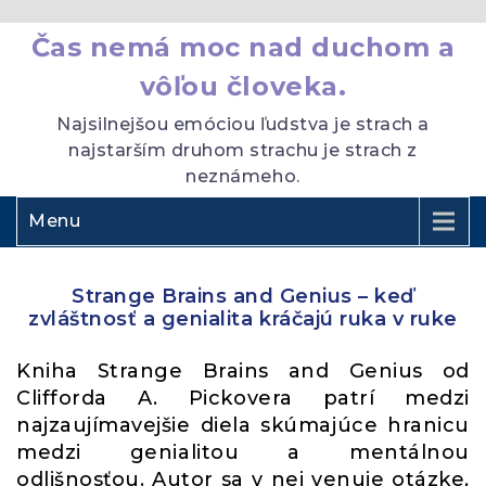
Čas nemá moc nad duchom a
vôľou človeka.
Najsilnejšou emóciou ľudstva je strach a
najstarším druhom strachu je strach z
neznámeho.
Menu
Strange Brains and Genius – keď
zvláštnosť a genialita kráčajú ruka v ruke
Kniha Strange Brains and Genius od
Clifforda A. Pickovera patrí medzi
najzaujímavejšie diela skúmajúce hranicu
medzi genialitou a mentálnou
odlišnosťou. Autor sa v nej venuje otázke,