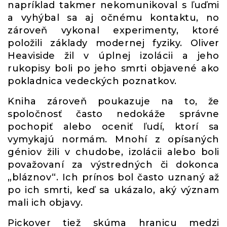
napríklad takmer nekomunikoval s ľuďmi
a vyhýbal sa aj očnému kontaktu, no
zároveň vykonal experimenty, ktoré
položili základy modernej fyziky. Oliver
Heaviside žil v úplnej izolácii a jeho
rukopisy boli po jeho smrti objavené ako
pokladnica vedeckých poznatkov.
Kniha zároveň poukazuje na to, že
spoločnosť často nedokáže správne
pochopiť alebo oceniť ľudí, ktorí sa
vymykajú normám. Mnohí z opísaných
géniov žili v chudobe, izolácii alebo boli
považovaní za výstredných či dokonca
„bláznov“. Ich prínos bol často uznaný až
po ich smrti, keď sa ukázalo, aký význam
mali ich objavy.
Pickover tiež skúma hranicu medzi