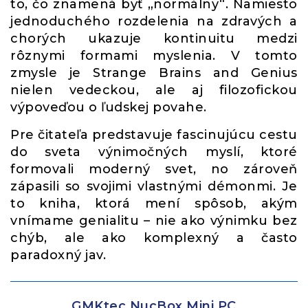
to, čo znamená byť „normálny“. Namiesto
jednoduchého rozdelenia na zdravých a
chorých ukazuje kontinuitu medzi
rôznymi formami myslenia. V tomto
zmysle je Strange Brains and Genius
nielen vedeckou, ale aj filozofickou
výpoveďou o ľudskej povahe.
Pre čitateľa predstavuje fascinujúcu cestu
do sveta výnimočných myslí, ktoré
formovali moderný svet, no zároveň
zápasili so svojimi vlastnými démonmi. Je
to kniha, ktorá mení spôsob, akým
vnímame genialitu – nie ako výnimku bez
chýb, ale ako komplexný a často
paradoxný jav.
GMKtec NucBox Mini PC