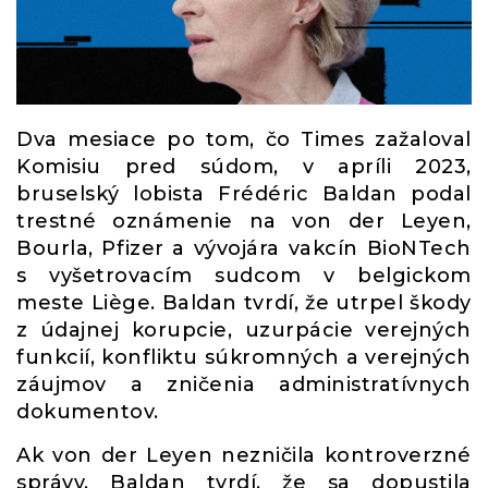
Dva mesiace po tom, čo Times zažaloval
Komisiu pred súdom, v apríli 2023,
bruselský lobista Frédéric Baldan podal
trestné oznámenie na von der Leyen,
Bourla, Pfizer a vývojára vakcín BioNTech
s vyšetrovacím sudcom v belgickom
meste Liège. Baldan tvrdí, že utrpel škody
z údajnej korupcie, uzurpácie verejných
funkcií, konfliktu súkromných a verejných
záujmov a zničenia administratívnych
dokumentov.
Ak von der Leyen nezničila kontroverzné
správy, Baldan tvrdí, že sa dopustila