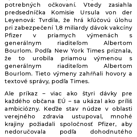
potrebných očkovaní. Vtedy zasiahla
predsedníčka Komisie Ursula von der
Leyenová: Tvrdila, že hrá kľúčovú úlohu
pri zabezpečení 1,8 miliardy dávok vakcíny
Pfizer v priamych výmenách s
generálnym riaditeľom Albertom
Bourlom. Podľa New York Times priznala,
že to urobila priamou výmenou s
generálnym riaditeľom Albertom
Bourlom. Tieto výmeny zahŕňali hovory a
textové správy, podľa Times.
Ale príkaz – viac ako štyri dávky pre
každého občana EÚ – sa ukázal ako príliš
ambiciózny. Keďže stav núdze v oblasti
verejného zdravia ustupoval, mnohé
krajiny požiadali spoločnosť Pfizer, aby
nedoručovala podľa dohodnutého