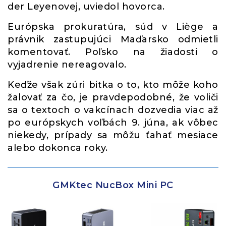
der Leyenovej, uviedol hovorca.
Európska prokuratúra, súd v Liège a
právnik zastupujúci Maďarsko odmietli
komentovať. Poľsko na žiadosti o
vyjadrenie nereagovalo.
Keďže však zúri bitka o to, kto môže koho
žalovať za čo, je pravdepodobné, že voliči
sa o textoch o vakcínach dozvedia viac až
po európskych voľbách 9. júna, ak vôbec
niekedy, prípady sa môžu ťahať mesiace
alebo dokonca roky.
GMKtec NucBox Mini PC