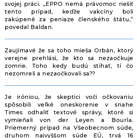
svojej práci. „EPPO nemá právomoc riešiť
tento prípad, keďže vakcíny boli
zakúpené za peniaze členského štátu,“
povedal Baldan.
Zaujímavé že sa toho mieša Orbán, ktorý
verejne prehlási, že kto sa nezaočkuje
zomrie. Toho kedy budú stíhať, tí čo
nezomreli a nezaočkovali sa??
Je iróniou, že skeptici voči očkovaniu
spôsobili veľké oneskorenie v snahe
Times odhaliť textové správy, ktoré si
vymieňali von der Leyen a Bourla.
Priemerný prípad na Všeobecnom súde,
druhom najvyššom súde EÚ, trvá 16