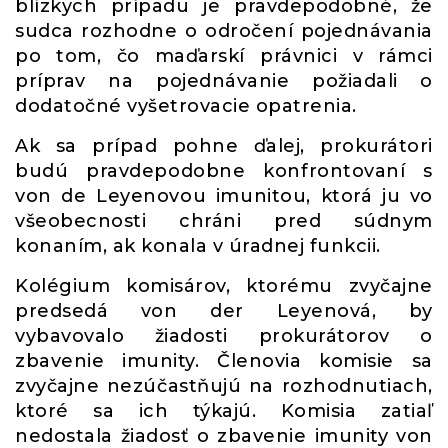
blízkych prípadu je pravdepodobné, že
sudca rozhodne o odročení pojednávania
po tom, čo maďarskí právnici v rámci
príprav na pojednávanie požiadali o
dodatočné vyšetrovacie opatrenia.
Ak sa prípad pohne ďalej, prokurátori
budú pravdepodobne konfrontovaní s
von de Leyenovou imunitou, ktorá ju vo
všeobecnosti chráni pred súdnym
konaním, ak konala v úradnej funkcii.
Kolégium komisárov, ktorému zvyčajne
predsedá von der Leyenová, by
vybavovalo žiadosti prokurátorov o
zbavenie imunity. Členovia komisie sa
zvyčajne nezúčastňujú na rozhodnutiach,
ktoré sa ich týkajú. Komisia zatiaľ
nedostala žiadosť o zbavenie imunity von