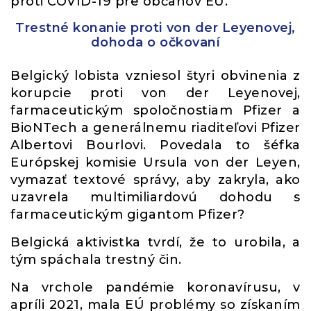
proti COVID-19 pre občanov EÚ.
Trestné konanie proti von der Leyenovej,
dohoda o očkovaní
Belgický lobista vzniesol štyri obvinenia z
korupcie proti von der Leyenovej,
farmaceutickým spoločnostiam Pfizer a
BioNTech a generálnemu riaditeľovi Pfizer
Albertovi Bourlovi. Povedala to šéfka
Európskej komisie Ursula von der Leyen,
vymazať textové správy, aby zakryla, ako
uzavrela multimiliardovú dohodu s
farmaceutickým gigantom Pfizer?
Belgická aktivistka tvrdí, že to urobila, a
tým spáchala trestný čin.
Na vrchole pandémie koronavírusu, v
apríli 2021, mala EÚ problémy so získaním