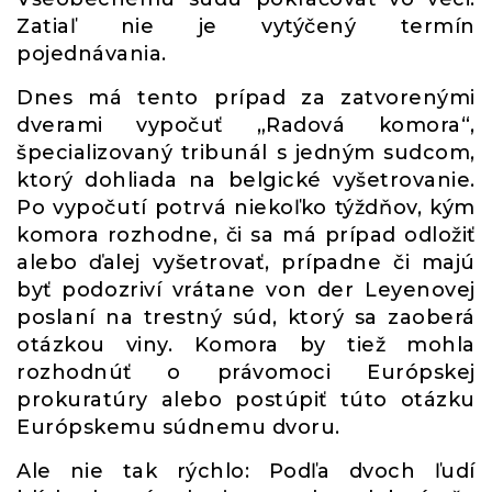
Zatiaľ nie je vytýčený termín
pojednávania.
Dnes má tento prípad za zatvorenými
dverami vypočuť „Radová komora“,
špecializovaný tribunál s jedným sudcom,
ktorý dohliada na belgické vyšetrovanie.
Po vypočutí potrvá niekoľko týždňov, kým
komora rozhodne, či sa má prípad odložiť
alebo ďalej vyšetrovať, prípadne či majú
byť podozriví vrátane von der Leyenovej
poslaní na trestný súd, ktorý sa zaoberá
otázkou viny. Komora by tiež mohla
rozhodnúť o právomoci Európskej
prokuratúry alebo postúpiť túto otázku
Európskemu súdnemu dvoru.
Ale nie tak rýchlo: Podľa dvoch ľudí