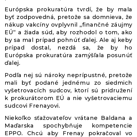
Európska prokuratúra tvrdí, že by mala
byť zodpovedná, pretože sa domnieva, že
nákup vakcíny ovplyvnil „finančné záujmy
EÚ“ a žiada súd, aby rozhodol o tom, ako
by sa mal prípad pohnúť ďalej. Ale aj keby
prípad dostal, nezdá sa, že by ho
Európska prokuratúra zamýšľala posunúť
ďalej.
Podľa nej sú nároky neprípustné, pretože
mali byť podané jednému zo siedmich
vyšetrovacích sudcov, ktorí sú pridružení
k prokurátorom EÚ a nie vyšetrovaciemu
sudcovi Frenayovi.
Niekoľko sťažovateľov vrátane Baldana a
Maďarska spochybňuje kompetencie
EPPO. Chcú aby Frenay pokračoval vo