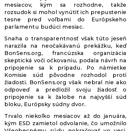
mesiacov, kým sa rozhodne, takže
rozsudok si mohol vynútiť ich prepustenie
tesne pred voľbami do Európskeho
parlamentu budúci mesiac.
Snaha o transparentnosť však túto jeseň
narazila na neočakávanú prekážku, keď
BonSens.org, francúzska organizácia
skeptická voči očkovaniu, podala návrh na
pripojenie sa k prípadu. Po námietke
Komisie súd pôvodne rozhodol proti
žiadosti. BonSens.org však nebral nie ako
odpoveď a predložil svoju žiadosť o
pripojenie sa k žalobe na najvyšší súd
bloku, Európsky súdny dvor.
Trvalo niekoľko mesiacov až do januára,
kým ESD zamietol odvolanie, čo umožnilo
Všeobecnému súdu pokračovať vo veci.