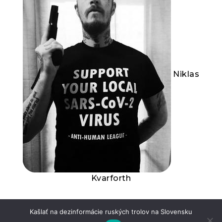
Niklas
Kvarforth
Kašlať na dezinformácie ruských trolov na Slovensku
Dictatorship 101: Accuse your enemy of that