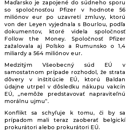
Maďarsko je zapojené do súdneho sporu
so spoločnosťou Pfizer v hodnote 56
miliónov eur po uzavretí zmluvy, ktorú
von der Leyen vyjednala s Bourlou, podľa
dokumentov, ktoré videla spoločnosť
Follow the Money. Spoločnosť Pfizer
zažalovala aj Poľsko a Rumunsko o 1,4
miliardy a 564 miliónov eur.
Medzitým Všeobecný súd EÚ v
samostatnom prípade rozhodol, že strata
dôvery v inštitúcie EÚ, ktorú Baldan
údajne utrpel v dôsledku nákupu vakcín
EÚ, „nemôže predstavovať napraviteľnú
morálnu ujmu“.
Konflikt sa schyľuje k tomu, či by sa
prípadom mali teraz zaoberať belgickí
prokurátori alebo prokurátori EÚ.