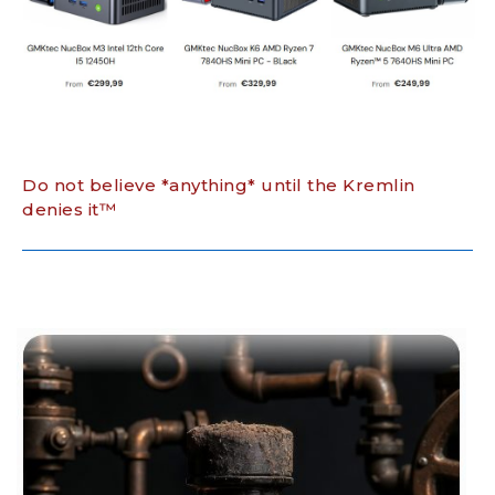
Do not believe *anything* until the Kremlin
denies it™