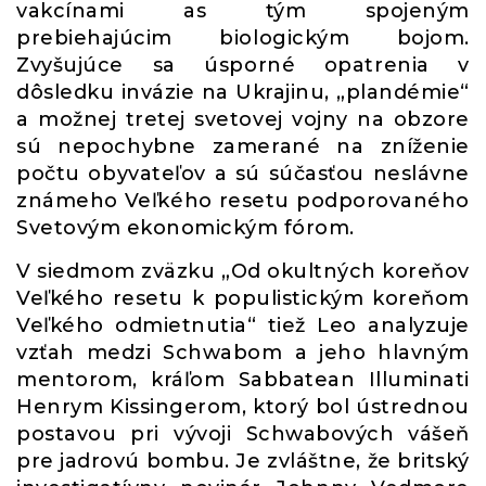
vakcínami as tým spojeným
prebiehajúcim biologickým bojom.
Zvyšujúce sa úsporné opatrenia v
dôsledku invázie na Ukrajinu, „plandémie“
a možnej tretej svetovej vojny na obzore
sú nepochybne zamerané na zníženie
počtu obyvateľov a sú súčasťou neslávne
známeho Veľkého resetu podporovaného
Svetovým ekonomickým fórom.
V siedmom zväzku „Od okultných koreňov
Veľkého resetu k populistickým koreňom
Veľkého odmietnutia“ tiež Leo analyzuje
vzťah medzi Schwabom a jeho hlavným
mentorom, kráľom Sabbatean Illuminati
Henrym Kissingerom, ktorý bol ústrednou
postavou pri vývoji Schwabových vášeň
pre jadrovú bombu. Je zvláštne, že britský