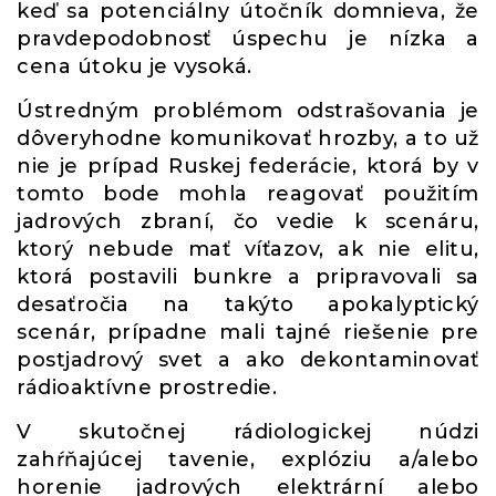
keď sa potenciálny útočník domnieva, že
pravdepodobnosť úspechu je nízka a
cena útoku je vysoká.
Ústredným problémom odstrašovania je
dôveryhodne komunikovať hrozby, a to už
nie je prípad Ruskej federácie, ktorá by v
tomto bode mohla reagovať použitím
jadrových zbraní, čo vedie k scenáru,
ktorý nebude mať víťazov, ak nie elitu,
ktorá postavili bunkre a pripravovali sa
desaťročia na takýto apokalyptický
scenár, prípadne mali tajné riešenie pre
postjadrový svet a ako dekontaminovať
rádioaktívne prostredie.
V skutočnej rádiologickej núdzi
zahŕňajúcej tavenie, explóziu a/alebo
horenie jadrových elektrární alebo