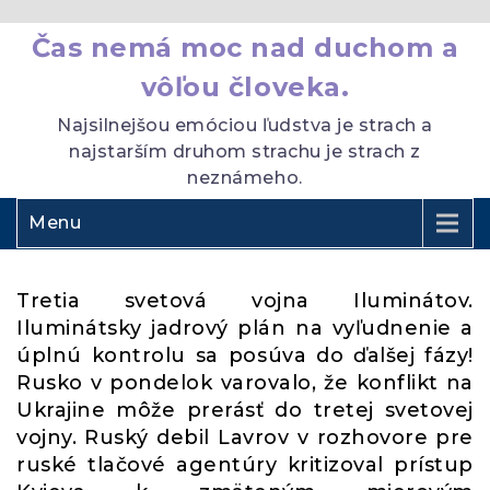
Čas nemá moc nad duchom a
vôľou človeka.
Najsilnejšou emóciou ľudstva je strach a
najstarším druhom strachu je strach z
neznámeho.
Menu
Tretia svetová vojna Iluminátov.
Iluminátsky jadrový plán na vyľudnenie a
úplnú kontrolu sa posúva do ďalšej fázy!
Rusko v pondelok varovalo, že konflikt na
Ukrajine môže prerásť do tretej svetovej
vojny. Ruský debil Lavrov v rozhovore pre
ruské tlačové agentúry kritizoval prístup