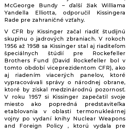
McGeorge Bundy – ďalší žiak Williama
Yandella Elliotta, odporučil Kissingera
Rade pre zahraničné vzťahy.
V CFR by Kissinger začal riadiť študijnú
skupinu o jadrových zbraniach. V rokoch
1956 až 1958 sa Kissinger stal aj riaditeľom
špeciálnych štúdií pre Rockefeller
Brothers Fund (David Rockefeller bol v
tomto období viceprezidentom CFR), ako
aj riadením viacerých panelov, ktoré
vypracovávali správy o národnej obrane,
ktoré by získal medzinárodnú pozornosť.
V roku 1957 si Kissinger zapečatil svoje
miesto ako popredná predstaviteľka
etablovania v oblasti termonukleárnej
vojny po vydaní knihy Nuclear Weapons
and Foreign Policy , ktorú vydala pre