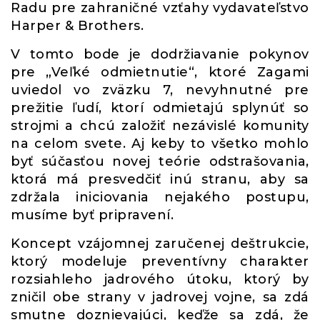
Radu pre zahraničné vzťahy vydavateľstvo
Harper & Brothers.
V tomto bode je dodržiavanie pokynov
pre „Veľké odmietnutie“, ktoré Zagami
uviedol vo zväzku 7, nevyhnutné pre
prežitie ľudí, ktorí odmietajú splynúť so
strojmi a chcú založiť nezávislé komunity
na celom svete. Aj keby to všetko mohlo
byť súčasťou novej teórie odstrašovania,
ktorá má presvedčiť inú stranu, aby sa
zdržala iniciovania nejakého postupu,
musíme byť pripravení.
Koncept vzájomnej zaručenej deštrukcie,
ktorý modeluje preventívny charakter
rozsiahleho jadrového útoku, ktorý by
zničil obe strany v jadrovej vojne, sa zdá
smutne doznievajúci, keďže sa zdá, že