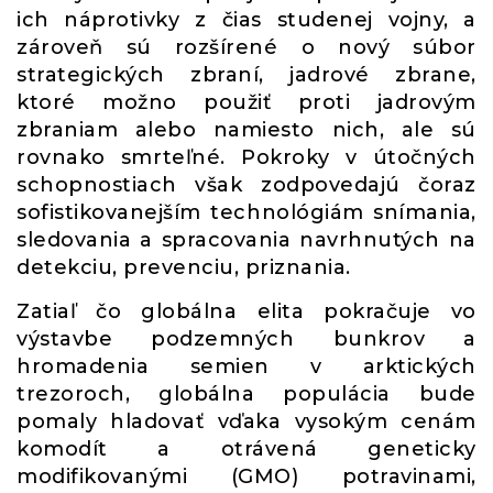
ich náprotivky z čias studenej vojny, a
zároveň sú rozšírené o nový súbor
strategických zbraní, jadrové zbrane,
ktoré možno použiť proti jadrovým
zbraniam alebo namiesto nich, ale sú
rovnako smrteľné. Pokroky v útočných
schopnostiach však zodpovedajú čoraz
sofistikovanejším technológiám snímania,
sledovania a spracovania navrhnutých na
detekciu, prevenciu, priznania.
Zatiaľ čo globálna elita pokračuje vo
výstavbe podzemných bunkrov a
hromadenia semien v arktických
trezoroch, globálna populácia bude
pomaly hladovať vďaka vysokým cenám
komodít a otrávená geneticky
modifikovanými (GMO) potravinami,