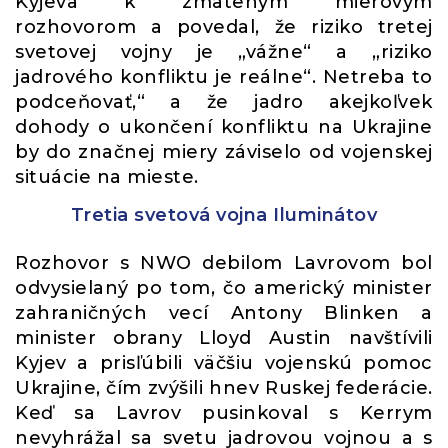
Kyjeva k zmäteným mierovým
rozhovorom a povedal, že riziko tretej
svetovej vojny je „vážne“ a „riziko
jadrového konfliktu je reálne“. Netreba to
podceňovať,“ a že jadro akejkoľvek
dohody o ukončení konfliktu na Ukrajine
by do značnej miery záviselo od vojenskej
situácie na mieste.
Tretia svetová vojna Iluminátov
Rozhovor s NWO debilom Lavrovom bol
odvysielaný po tom, čo americký minister
zahraničných vecí Antony Blinken a
minister obrany Lloyd Austin navštívili
Kyjev a prisľúbili väčšiu vojenskú pomoc
Ukrajine, čím zvýšili hnev Ruskej federácie.
Keď sa Lavrov pusinkoval s Kerrym
nevyhrážal sa svetu jadrovou vojnou a s