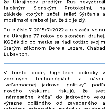
že Ukrajincov predtým Rus nevyzbrojil
falošnými Sionskými Protokolmi, na
základe ktorých začali šalieť Sýrčania a
moslimská arabská jar, že žid je zlý.
Tu je číslo 7, 2015+7=2022 a rus začal vojnu
na Ukrajine 77 rokov po skončení druhej.
KGBák žid po matke sa riadi totižto svojim
Starým zákonom Berela Lazara, Chabad
Lubavitch.
V tomto bode, high-tech pokroky v
zbrojných technológiách a návrat
„veľkomocnej jadrovej politiky“ podľa
nového výskumu riskujú, že svet
„námesačne kráča“ do jadrového veku
výrazne odlišného od zavedeného a