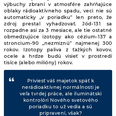
výbuchy zbraní v atmosfére zahŕňajúce
oblaky rádioaktívneho spadu, veci nie sú
automaticky „v poriadku“ len preto, že
zdroj prestal vyhadzovať. Jód-131 sa
rozpadne asi za 3 mesiace, ale tie ostatné
obmedzujúce izotopy ako cézium-137 a
stroncium-90 „nezmiznú“ najmenej 300
rokov. Izotopy paliva z ťažkých kovov,
ocele a hrdze budú visieť v prostredí
tisíce (alebo milióny) rokov.
Priviesť váš majetok späť k
nerádioaktívnej normálnosti je
veľa tvrdej práce, ale iluminátski
kontrolóri Nového svetového
poriadku to už vedia a sú
pripravení, však?