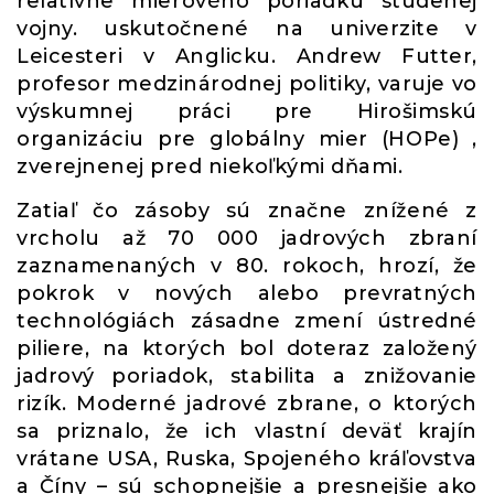
relatívne mierového poriadku studenej
vojny. uskutočnené na univerzite v
Leicesteri v Anglicku. Andrew Futter,
profesor medzinárodnej politiky, varuje vo
výskumnej práci pre Hirošimskú
organizáciu pre globálny mier (HOPe) ,
zverejnenej pred niekoľkými dňami.
Zatiaľ čo zásoby sú značne znížené z
vrcholu až 70 000 jadrových zbraní
zaznamenaných v 80. rokoch, hrozí, že
pokrok v nových alebo prevratných
technológiách zásadne zmení ústredné
piliere, na ktorých bol doteraz založený
jadrový poriadok, stabilita a znižovanie
rizík. Moderné jadrové zbrane, o ktorých
sa priznalo, že ich vlastní deväť krajín
vrátane USA, Ruska, Spojeného kráľovstva
a Číny – sú schopnejšie a presnejšie ako