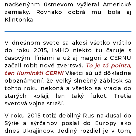
nadšenýnm úsmevom vyžieral Americké
zemiaky. Rovnako dobrá mu bola aj
Klintonka.
V dnešnom svete sa akosi všetko vrátilo
do roku 2015, IMHO niekto tu čaruje s
časovými líniami a už aj magori z CERNU
začali robiť nové zvertsvá.
To je tá pointa,
ten Ilumináti CERN!
Všetci sú už dôkladne
oboznámení, že veľký slnečný záblesk sa
tohto roku nekoná a všetko sa vracia do
starých koľaji, len taký fukot. Tretia
svetová vojna straší.
V roku 2015 totiž debilný Rus naklusal do
Sýrie a sýrčanov poslal do Europy ako
dnes Ukrajincov. Jediný rozdiel je v tom,