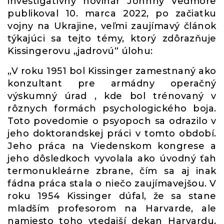
investigatívny novinár Johnny Vedmore
publikoval 10. marca 2022, po začiatku
vojny na Ukrajine, veľmi zaujímavý článok
týkajúci sa tejto témy, ktorý zdôrazňuje
Kissingerovu „jadrovú“ úlohu:
„V roku 1951 bol Kissinger zamestnaný ako
konzultant pre armádny operačný
výskumný úrad , kde bol trénovaný v
rôznych formách psychologického boja.
Toto povedomie o psyopoch sa odrazilo v
jeho doktorandskej práci v tomto období.
Jeho práca na Viedenskom kongrese a
jeho dôsledkoch vyvolala ako úvodný ťah
termonukleárne zbrane, čím sa aj inak
fádna práca stala o niečo zaujímavejšou. V
roku 1954 Kissinger dúfal, že sa stane
mladším profesorom na Harvarde, ale
namiesto toho vtedajší dekan Harvardu,