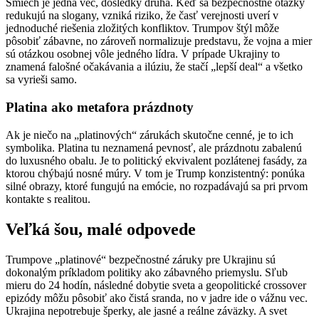
Smiech je jedna vec, dôsledky druhá. Keď sa bezpečnostné otázky
redukujú na slogany, vzniká riziko, že časť verejnosti uverí v
jednoduché riešenia zložitých konfliktov. Trumpov štýl môže
pôsobiť zábavne, no zároveň normalizuje predstavu, že vojna a mier
sú otázkou osobnej vôle jedného lídra. V prípade Ukrajiny to
znamená falošné očakávania a ilúziu, že stačí „lepší deal“ a všetko
sa vyrieši samo.
Platina ako metafora prázdnoty
Ak je niečo na „platinových“ zárukách skutočne cenné, je to ich
symbolika. Platina tu neznamená pevnosť, ale prázdnotu zabalenú
do luxusného obalu. Je to politický ekvivalent pozlátenej fasády, za
ktorou chýbajú nosné múry. V tom je Trump konzistentný: ponúka
silné obrazy, ktoré fungujú na emócie, no rozpadávajú sa pri prvom
kontakte s realitou.
Veľká šou, malé odpovede
Trumpove „platinové“ bezpečnostné záruky pre Ukrajinu sú
dokonalým príkladom politiky ako zábavného priemyslu. Sľub
mieru do 24 hodín, následné dobytie sveta a geopolitické crossover
epizódy môžu pôsobiť ako čistá sranda, no v jadre ide o vážnu vec.
Ukrajina nepotrebuje šperky, ale jasné a reálne záväzky. A svet