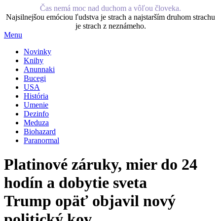
Čas nemá moc nad duchom a vôľou človeka.
Najsilnejšou emóciou ľudstva je strach a najstarším druhom strachu
je strach z neznámeho.
Menu
Novinky
Knihy
Anunnaki
Bucegi
USA
História
Umenie
Dezinfo
Meduza
Biohazard
Paranormal
Platinové záruky, mier do 24
hodín a dobytie sveta
Trump opäť objavil nový
politický kov