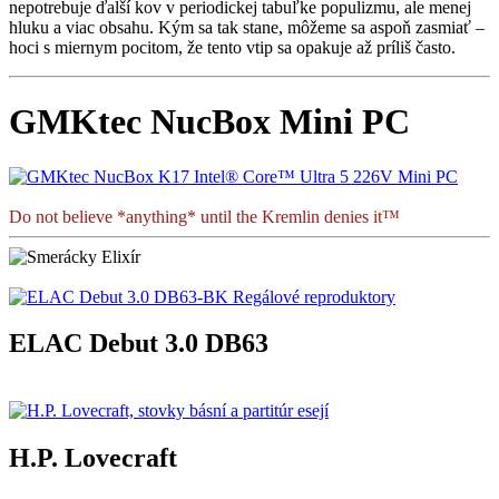
nepotrebuje ďalší kov v periodickej tabuľke populizmu, ale menej
hluku a viac obsahu. Kým sa tak stane, môžeme sa aspoň zasmiať –
hoci s miernym pocitom, že tento vtip sa opakuje až príliš často.
GMKtec NucBox Mini PC
Do not believe *anything* until the Kremlin denies it™
ELAC Debut 3.0 DB63
H.P. Lovecraft