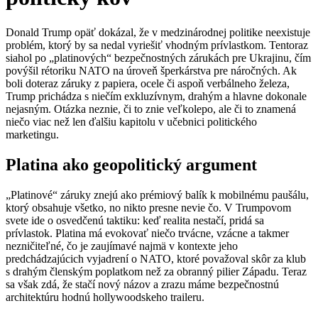
Donald Trump opäť dokázal, že v medzinárodnej politike neexistuje
problém, ktorý by sa nedal vyriešiť vhodným prívlastkom. Tentoraz
siahol po „platinových“ bezpečnostných zárukách pre Ukrajinu, čím
povýšil rétoriku NATO na úroveň šperkárstva pre náročných. Ak
boli doteraz záruky z papiera, ocele či aspoň verbálneho železa,
Trump prichádza s niečím exkluzívnym, drahým a hlavne dokonale
nejasným. Otázka neznie, či to znie veľkolepo, ale či to znamená
niečo viac než len ďalšiu kapitolu v učebnici politického
marketingu.
Platina ako geopolitický argument
„Platinové“ záruky znejú ako prémiový balík k mobilnému paušálu,
ktorý obsahuje všetko, no nikto presne nevie čo. V Trumpovom
svete ide o osvedčenú taktiku: keď realita nestačí, pridá sa
prívlastok. Platina má evokovať niečo trvácne, vzácne a takmer
nezničiteľné, čo je zaujímavé najmä v kontexte jeho
predchádzajúcich vyjadrení o NATO, ktoré považoval skôr za klub
s drahým členským poplatkom než za obranný pilier Západu. Teraz
sa však zdá, že stačí nový názov a zrazu máme bezpečnostnú
architektúru hodnú hollywoodskeho traileru.