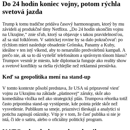
Do 24 hodín koniec vojny, potom rýchla
svetová jazda
Trump k tomu tradične pridáva časový harmonogram, ktorý by mu
závideli aj produkčné tímy Netflixu. „Do 24 hodín ukončím vojnu
na Ukrajine,“ znie sľub, ktorý sa objavuje s takou pravidelnosťou,
až sa stal folklórom. V satirickej rovine by sa dalo pokračovať: po
rýchlom mieri nasleduje obsadenie Grónska, Panamy a Kuby,
ideálne v ten istý víkend, aby to nenarušilo predvolebnú kampaň. A
prečo nie, ak sa to dá vyriešiť telefonátom a správnym tónom hlasu?
Trumpov vesmír je miesto, kde diplomacia funguje ako reality show
a svetové konflikty sa riešia rýchlejšie než reklamná prestávka.
Keď sa geopolitika mení na stand-up
V tomto kontexte pôsobí predstava, že USA sú pripravené viesť
vojnu za Ukrajinu na základe „platinovej“ záruky, skôr ako
komediálna vložka než ako strategický plán. Trumpova rétorika totiž
často pripomína stand-up vystúpenie, kde pointa príde skôr než
vysvetlenie. Publikum sa smeje, priaznivci tlieskajú a analytici si
potichu zapisujú otázniky. Vtip je v tom, že časť publika si nie je
istá, či ide o satiru, alebo o oficiálny politický program.