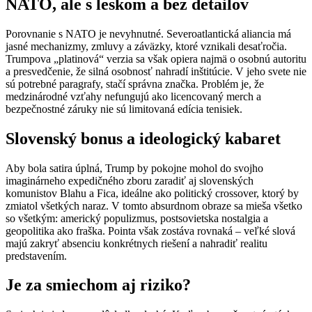
NATO, ale s leskom a bez detailov
Porovnanie s NATO je nevyhnutné. Severoatlantická aliancia má
jasné mechanizmy, zmluvy a záväzky, ktoré vznikali desaťročia.
Trumpova „platinová“ verzia sa však opiera najmä o osobnú autoritu
a presvedčenie, že silná osobnosť nahradí inštitúcie. V jeho svete nie
sú potrebné paragrafy, stačí správna značka. Problém je, že
medzinárodné vzťahy nefungujú ako licencovaný merch a
bezpečnostné záruky nie sú limitovaná edícia tenisiek.
Slovenský bonus a ideologický kabaret
Aby bola satira úplná, Trump by pokojne mohol do svojho
imaginárneho expedičného zboru zaradiť aj slovenských
komunistov Blahu a Fica, ideálne ako politický crossover, ktorý by
zmiatol všetkých naraz. V tomto absurdnom obraze sa mieša všetko
so všetkým: americký populizmus, postsovietska nostalgia a
geopolitika ako fraška. Pointa však zostáva rovnaká – veľké slová
majú zakryť absenciu konkrétnych riešení a nahradiť realitu
predstavením.
Je za smiechom aj riziko?