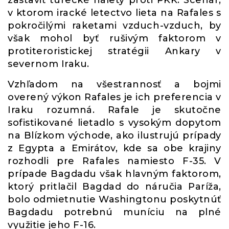
zastaviť turecké nálety proti PKK. Scenár,
v ktorom iracké letectvo lieta na Rafales s
pokročilými raketami vzduch-vzduch, by
však mohol byť rušivým faktorom v
protiteroristickej stratégii Ankary v
severnom Iraku.
Vzhľadom na všestrannosť a bojmi
overený výkon Rafales je ich preferencia v
Iraku rozumná. Rafale je skutočne
sofistikované lietadlo s vysokým dopytom
na Blízkom východe, ako ilustrujú prípady
z Egypta a Emirátov, kde sa obe krajiny
rozhodli pre Rafales namiesto F-35. V
prípade Bagdadu však hlavným faktorom,
ktorý pritlačil Bagdad do náručia Paríža,
bolo odmietnutie Washingtonu poskytnúť
Bagdadu potrebnú muníciu na plné
využitie jeho F-16.