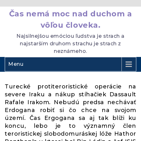
Čas nemá moc nad duchom a
vôľou človeka.
Najsilnejšou emóciou ľudstva je strach a
najstarším druhom strachu je strach z
neznámeho.
Menu
Turecké protiteroristické operácie na
severe Iraku a nákup stíhačiek Dassault
Rafale Irakom. Nebudú predsa nechávať
Erdogana robiť si čo chce na svojom
území. Čas Ergogana sa aj tak blíži ku
koncu, lebo je to významný člen
teroristickej slobodomuráskej lóže Hathor