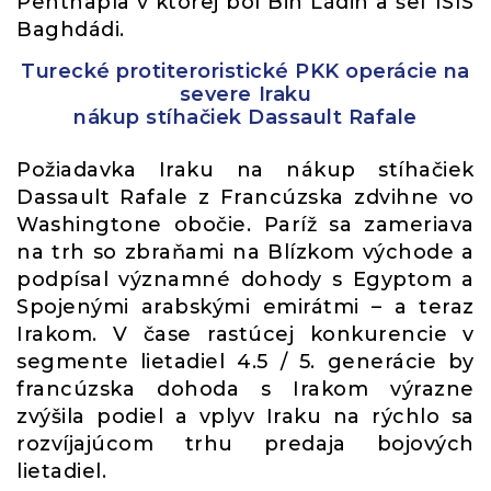
Penthapla v ktorej bol Bin Ládin a šef ISIS
Baghdádi.
Turecké protiteroristické PKK operácie na
severe Iraku
nákup stíhačiek Dassault Rafale
Požiadavka Iraku na nákup stíhačiek
Dassault Rafale z Francúzska zdvihne vo
Washingtone obočie. Paríž sa zameriava
na trh so zbraňami na Blízkom východe a
podpísal významné dohody s Egyptom a
Spojenými arabskými emirátmi – a teraz
Irakom. V čase rastúcej konkurencie v
segmente lietadiel 4.5 / 5. generácie by
francúzska dohoda s Irakom výrazne
zvýšila podiel a vplyv Iraku na rýchlo sa
rozvíjajúcom trhu predaja bojových
lietadiel.