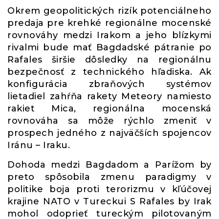
Okrem geopolitických rizík potenciálneho
predaja pre krehké regionálne mocenské
rovnováhy medzi Irakom a jeho blízkymi
rivalmi bude mať Bagdadské pátranie po
Rafales širšie dôsledky na regionálnu
bezpečnosť z technického hľadiska. Ak
konfigurácia zbraňových systémov
lietadiel zahŕňa rakety Meteory namiesto
rakiet Mica, regionálna mocenská
rovnováha sa môže rýchlo zmeniť v
prospech jedného z najväčších spojencov
Iránu – Iraku.
Dohoda medzi Bagdadom a Parížom by
preto spôsobila zmenu paradigmy v
politike boja proti terorizmu v kľúčovej
krajine NATO v Tureckui S Rafales by Irak
mohol odoprieť tureckým pilotovaným