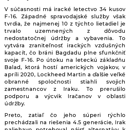
V súčasnosti má iracké letectvo 34 kusov
F-16. Západné spravodajské služby však
tvrdia, že najmenej 10 z týchto lietadiel je
trvalo uzemnených z dôvodu
nedostatočnej údržby a vybavenia. To
vytvára zraniteľnosť irackých vzdušných
kapacít, čo bráni Bagdadu plne sfunkčniť
svoje F-16. Po útoku na leteckú základňu
Balad, ktorá hostí amerických vojakov, v
apríli 2020, Lockheed Martin a ďalšie veľké
obranné spoločnosti stiahli svojich
zamestnancov z Iraku. To prerušilo
podporu a výcvik Iračanov v oblasti
údržby.
Preto, zatiaľ čo jeho súperi rýchlo
prechádzali na riešenia 4.5 generácie, Irak
naliehavo potreboval nájsť alternatívy k