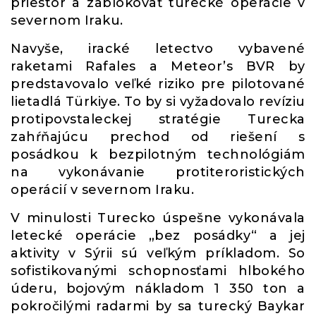
priestor a zablokovať turecké operácie v
severnom Iraku.
Navyše, iracké letectvo vybavené
raketami Rafales a Meteor’s BVR by
predstavovalo veľké riziko pre pilotované
lietadlá Türkiye. To by si vyžadovalo revíziu
protipovstaleckej stratégie Turecka
zahŕňajúcu prechod od riešení s
posádkou k bezpilotným technológiám
na vykonávanie protiteroristických
operácií v severnom Iraku.
V minulosti Turecko úspešne vykonávala
letecké operácie „bez posádky“ a jej
aktivity v Sýrii sú veľkým príkladom. So
sofistikovanými schopnosťami hlbokého
úderu, bojovým nákladom 1 350 ton a
pokročilými radarmi by sa turecký Baykar