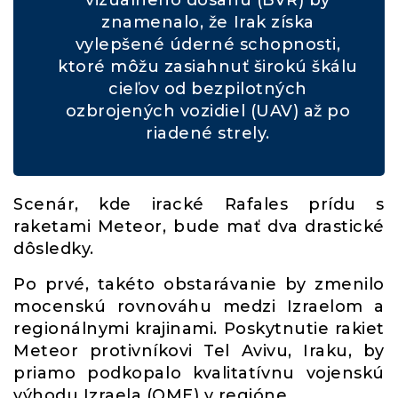
vizuálneho dosahu (BVR) by
znamenalo, že Irak získa
vylepšené úderné schopnosti,
ktoré môžu zasiahnuť širokú škálu
cieľov od bezpilotných
ozbrojených vozidiel (UAV) až po
riadené strely.
Scenár, kde iracké Rafales prídu s
raketami Meteor, bude mať dva drastické
dôsledky.
Po prvé, takéto obstarávanie by zmenilo
mocenskú rovnováhu medzi Izraelom a
regionálnymi krajinami. Poskytnutie rakiet
Meteor protivníkovi Tel Avivu, Iraku, by
priamo podkopalo kvalitatívnu vojenskú
výhodu Izraela (QME) v regióne.