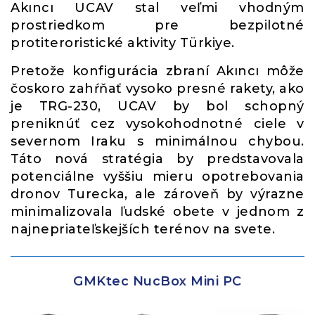
Akıncı UCAV stal veľmi vhodným
prostriedkom pre bezpilotné
protiteroristické aktivity Türkiye.
Pretože konfigurácia zbraní Akıncı môže
čoskoro zahŕňať vysoko presné rakety, ako
je TRG-230, UCAV by bol schopný
preniknúť cez vysokohodnotné ciele v
severnom Iraku s minimálnou chybou.
Táto nová stratégia by predstavovala
potenciálne vyššiu mieru opotrebovania
dronov Turecka, ale zároveň by výrazne
minimalizovala ľudské obete v jednom z
najnepriateľskejších terénov na svete.
GMKtec NucBox Mini PC