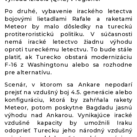
Po druhé, vybavenie irackého letectva
bojovými lietadlami Rafale a raketami
Meteor by malo dôsledky na tureckú
protiteroristickú politiku. V súčasnosti
nemá iracké letectvo žiadnu výhodu
oproti tureckému letectvu. To bude stále
platiť, ak Turecko obstará modernizáciu
F-16 z Washingtonu alebo sa rozhodne
pre alternatívu.
Scenár, v ktorom sa Ankare nepodarí
prejsť na vzdušný boj 4.5. generácie alebo
konfiguráciu, ktorá by zahŕňala rakety
Meteor, potom poskytne Bagdadu jasnú
výhodu nad Ankarou. Vynikajúce iracké
vzdušné kapacity by umožnili Iraku
odoprieť Turecku jeho národný vzdušný