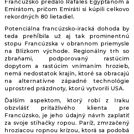
Francúzsko predalo Rafales Egypťanom a
Emirátom, pričom Emiráti si kúpili celkovo
rekordných 80 lietadiel.
Potenciálna francúzsko-iracká dohoda by
teda prehĺbila už aj tak prominentnú
stopu Francúzska v obrannom priemysle
na Blízkom východe. Regionálny trh so
zbraňami, podporovaný rastúcim
dopytom a rastúcim vnímaním hrozieb,
nemá nedostatok krajín, ktoré sa obracajú
na alternatívne západné technológie
uprostred prázdnoty, ktorú vytvorili USA.
Ďalším aspektom, ktorý robí z Iraku
obzvlášť príťažlivého klienta pre
Francúzsko, je jeho údajný návrh zaplatiť
za svoje stíhačky ropou. Paríž, zmrzačený
hroziacou ropnou krízou, ktorá sa podobá