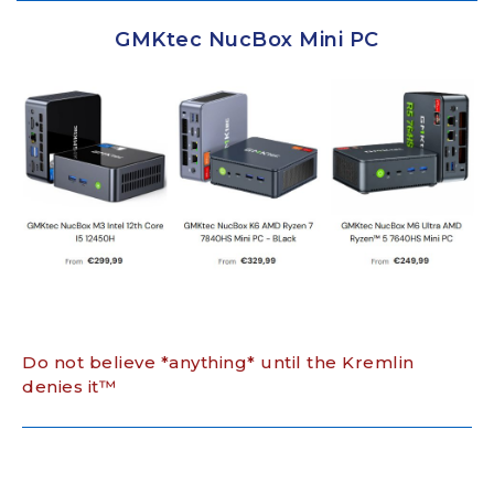
GMKtec NucBox Mini PC
Do not believe *anything* until the Kremlin
denies it™