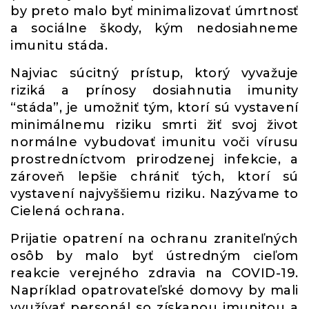
by preto malo byť minimalizovať úmrtnosť
a sociálne škody, kým nedosiahneme
imunitu stáda.
Najviac súcitný prístup, ktorý vyvažuje
riziká a prínosy dosiahnutia imunity
“stáda”, je umožniť tým, ktorí sú vystavení
minimálnemu riziku smrti žiť svoj život
normálne vybudovať imunitu voči vírusu
prostredníctvom prirodzenej infekcie, a
zároveň lepšie chrániť tých, ktorí sú
vystavení najvyššiemu riziku. Nazývame to
Cielená ochrana.
Prijatie opatrení na ochranu zraniteľných
osôb by malo byť ústredným cieľom
reakcie verejného zdravia na COVID-19.
Napríklad opatrovateľské domovy by mali
využívať personál so získanou imunitou a