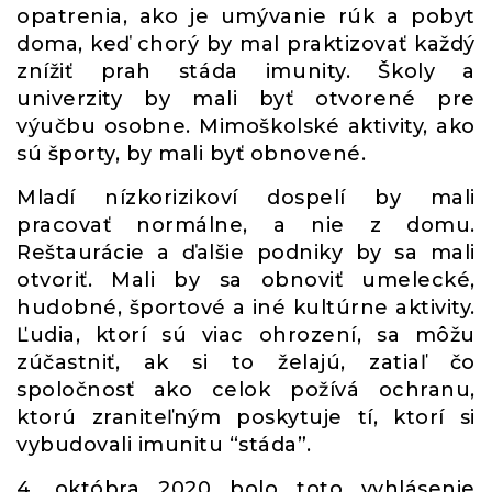
opatrenia, ako je umývanie rúk a pobyt
doma, keď chorý by mal praktizovať každý
znížiť prah stáda imunity. Školy a
univerzity by mali byť otvorené pre
výučbu osobne. Mimoškolské aktivity, ako
sú športy, by mali byť obnovené.
Mladí nízkorizikoví dospelí by mali
pracovať normálne, a nie z domu.
Reštaurácie a ďalšie podniky by sa mali
otvoriť. Mali by sa obnoviť umelecké,
hudobné, športové a iné kultúrne aktivity.
Ľudia, ktorí sú viac ohrození, sa môžu
zúčastniť, ak si to želajú, zatiaľ čo
spoločnosť ako celok požívá ochranu,
ktorú zraniteľným poskytuje tí, ktorí si
vybudovali imunitu “stáda”.
4. októbra 2020 bolo toto vyhlásenie