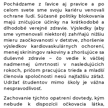
Pochádzame z ľavice aj pravice a po
celom svete sme svoju kariéru venovali
ochrane ľudí. Súčasné politiky blokovania
majú zničujúce účinky na krátkodobé a
dlhodobé verejné zdravie. Výsledky (aby
sme vymenovali niektoré) zahŕňajú nižšiu
mieru zaočkovanosti v detstve, zhoršenie
výsledkov kardiovaskulárnych ochorení,
menej skríningov rakoviny a zhoršujúce sa
duševné zdravie – čo vedie k väčšej
nadmernej úmrtnosti v nasledujúcich
rokoch, pričom pracujúca trieda a mladší
členovia spoločnosti nesú najťažšiu záťaž.
Udržať študentov mimo školy je vážna
nespravodlivosť.
Zachovanie týchto opatrení dovtedy, kým
nebude k dispozícii očkovacia látka,