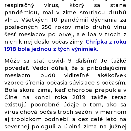
respiračný vírus, ktorý sa stane
pandémiou, mal v zime smrtiacu druhú
vlnu. Všetkých 10 pandémií dýchania za
posledných 250 rokov malo druhú vlnu
šesť mesiacov po prvej, ale iba v troch z
nich k nej došlo počas zimy.
Chrípka z roku
1918 bola jednou z tých výnimiek.
Môže sa stať covid-19 ďalším? Je ťažké
povedať. Vedci dúfali, že s pribúdajúcimi
mesiacmi budú viditeľné akékoľvek
vzorce šírenia počasia súvisiace s počasím.
Bola skorá zima, keď choroba prepukla v
Číne na konci roka 2019, takže teraz
existujú podrobné údaje o tom, ako sa
vírus chová počas troch sezón, v miernom
aj tropickom podnebí, a cez celé leto na
severnej pologuli a úplná zima na južnej