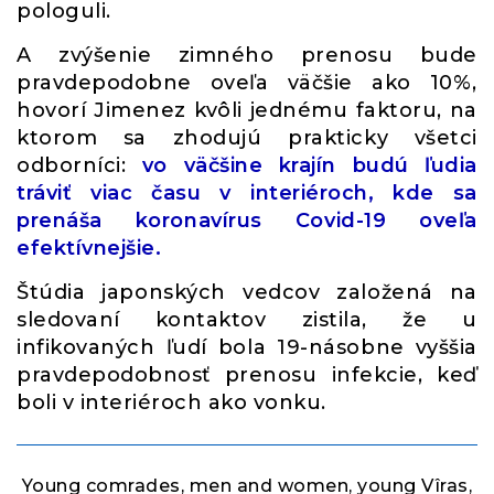
pologuli.
A zvýšenie zimného prenosu bude
pravdepodobne oveľa väčšie ako 10%,
hovorí Jimenez kvôli jednému faktoru, na
ktorom sa zhodujú prakticky všetci
odborníci:
vo väčšine krajín budú ľudia
tráviť viac času v interiéroch, kde sa
prenáša koronavírus Covid-19 oveľa
efektívnejšie.
Štúdia japonských vedcov založená na
sledovaní kontaktov zistila, že u
infikovaných ľudí bola 19-násobne vyššia
pravdepodobnosť prenosu infekcie, keď
boli v interiéroch ako vonku.
Young comrades, men and women, young Vîras,