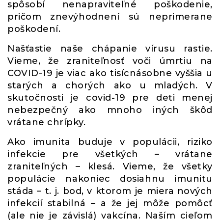
spôsobí nenapraviteľné poškodenie,
pričom znevýhodnení sú neprimerane
poškodení.
Našťastie naše chápanie vírusu rastie.
Vieme, že zraniteľnosť voči úmrtiu na
COVID-19 je viac ako tisícnásobne vyššia u
starých a chorých ako u mladých. V
skutočnosti je covid-19 pre deti menej
nebezpečný ako mnoho iných škôd
vrátane chrípky.
Ako imunita buduje v populácii, riziko
infekcie pre všetkých – vrátane
zraniteľných – klesá. Vieme, že všetky
populácie nakoniec dosiahnu imunitu
stáda – t. j. bod, v ktorom je miera nových
infekcií stabilná – a že jej môže pomôcť
(ale nie je závislá) vakcína. Naším cieľom