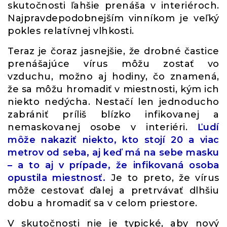
skutočnosti ľahšie prenáša v interiéroch.
Najpravdepodobnejším vinníkom je veľký
pokles relatívnej vlhkosti.
Teraz je čoraz jasnejšie, že drobné častice
prenášajúce vírus môžu zostať vo
vzduchu, možno aj hodiny, čo znamená,
že sa môžu hromadiť v miestnosti, kým ich
niekto nedýcha. Nestačí len jednoducho
zabrániť príliš blízko infikovanej a
nemaskovanej osobe v interiéri.
Ľudí
môže nakaziť niekto, kto stojí 20 a viac
metrov od seba, aj keď má na sebe masku
– a to aj v prípade, že infikovaná osoba
opustila miestnosť.
Je to preto, že vírus
môže cestovať ďalej a pretrvávať dlhšiu
dobu a hromadiť sa v celom priestore.
V skutočnosti nie je typické, aby nový