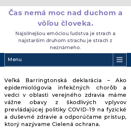
Čas nemá moc nad duchom a
vôľou človeka.
Najsilnejšou emóciou ľudstva je strach a
najstarším druhom strachu je strach z
neznámeho.
Menu
Veľká Barringtonská deklarácia – Ako
epidemiológovia infekčných chorôb a
vedci v oblasti verejného zdravia máme
vážne obavy z škodlivých vplyvov
prevládajúcej politiky COVID-19 na fyzické
a duševné zdravie a odporúčame prístup,
ktorý nazývame Cielená ochrana.